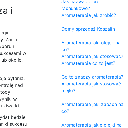
Jak nazwać biuro
a i
rachunkowe?
Aromaterapia jak zrobić?
Domy sprzedaż Koszalin
egii
my. Zanim
Aromaterapia jaki olejek na
boru i
co?
 sukcesami w
Aromaterapia jak stosować?
lub okolic,
Aromaterapia co to jest?
Co to znaczy aromaterapia?
je pytania,
Aromaterapia jak stosować
ntrolę nad
olejki?
etody
wyniki w
Aromaterapia jaki zapach na
ukiwarki.
co?
dydat będzie
nniki sukcesu
Aromaterapia jakie olejki na