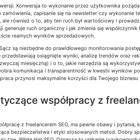
ersji. Konwersja to wykonanie przez użytkownika pożądan
e zamówienia, zapisanie się na newsletter czy wykonanie te
, ale również o to, aby ten ruch był wartościowy i prowadz
sji generuje ruch organiczny i jak zmienia się współczynnik
ekście realnych wyników sprzedażowych.
y Sącz są niezbędne do prawidłowego monitorowania postę
e przedstawiają osiągnięte wyniki, analizę trendów oraz r
azwyczaj miesięczną) i o to, jakie narzędzia są wykorzyst
 Dobra komunikacja i transparentność w kwestii wyników p
półpraca przynosi maksymalne korzyści dla Twojego bizne
tyczące współpracy z freela
ółpracę z freelancerem SEO, ma pewne obawy i pytania, k
ząca bezpieczeństwa i etyki stosowanych metod. Dobry spe
ąc tzw. White Hat SEO. Oznacza to unikanie ryzykownych 