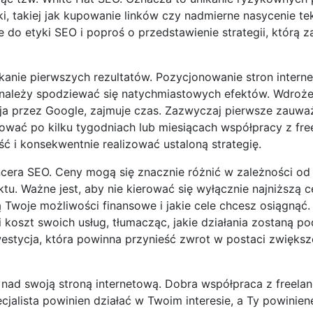
, takiej jak kupowanie linków czy nadmierne nasycenie te
 do etyki SEO i poproś o przedstawienie strategii, którą 
skanie pierwszych rezultatów. Pozycjonowanie stron intern
 należy spodziewać się natychmiastowych efektów. Wdroże
cja przez Google, zajmuje czas. Zazwyczaj pierwsze zauwa
wać po kilku tygodniach lub miesiącach współpracy z fr
ć i konsekwentnie realizować ustaloną strategię.
ancera SEO. Ceny mogą się znacznie różnić w zależności od
ktu. Ważne jest, aby nie kierować się wyłącznie najniższą c
są Twoje możliwości finansowe i jakie cele chcesz osiągnąć
oszt swoich usług, tłumacząc, jakie działania zostaną podj
westycja, która powinna przynieść zwrot w postaci zwięks
 nad swoją stroną internetową. Dobra współpraca z freel
cjalista powinien działać w Twoim interesie, a Ty powinien