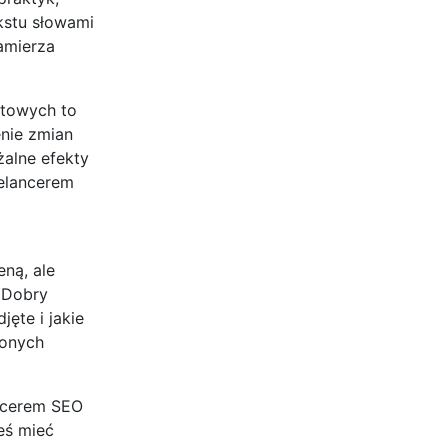
kstu słowami
zamierza
etowych to
nie zmian
żalne efekty
eelancerem
eną, ale
. Dobry
ęte i jakie
zonych
ancerem SEO
eś mieć