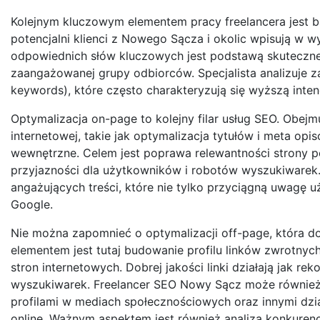
Kolejnym kluczowym elementem pracy freelancera jest ba
potencjalni klienci z Nowego Sącza i okolic wpisują w w
odpowiednich słów kluczowych jest podstawą skutecznej 
zaangażowanej grupy odbiorców. Specjalista analizuje za
keywords), które często charakteryzują się wyższą inte
Optymalizacja on-page to kolejny filar usług SEO. Obej
internetowej, takie jak optymalizacja tytułów i meta opi
wewnętrzne. Celem jest poprawa relewantności strony 
przyjazności dla użytkowników i robotów wyszukiwarek.
angażujących treści, które nie tylko przyciągną uwagę 
Google.
Nie można zapomnieć o optymalizacji off-page, która 
elementem jest tutaj budowanie profilu linków zwrotnyc
stron internetowych. Dobrej jakości linki działają jak 
wyszukiwarek. Freelancer SEO Nowy Sącz może również 
profilami w mediach społecznościowych oraz innymi dzi
online. Ważnym aspektem jest również analiza konkurenc