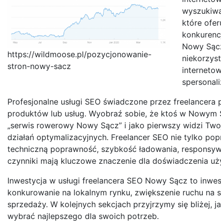
wyszukiwan
które ofer
konkurenc
Nowy Sącz
https://wildmoose.pl/pozycjonowanie-
niekorzyst
stron-nowy-sacz
interneto
spersonal
Profesjonalne usługi SEO świadczone przez freelancera
produktów lub usług. Wyobraź sobie, że ktoś w Nowym S
„serwis rowerowy Nowy Sącz” i jako pierwszy widzi Two
działań optymalizacyjnych. Freelancer SEO nie tylko po
techniczną poprawność, szybkość ładowania, responsywn
czynniki mają kluczowe znaczenie dla doświadczenia u
Inwestycja w usługi freelancera SEO Nowy Sącz to inwe
konkurowanie na lokalnym rynku, zwiększenie ruchu na st
sprzedaży. W kolejnych sekcjach przyjrzymy się bliżej, ja
wybrać najlepszego dla swoich potrzeb.