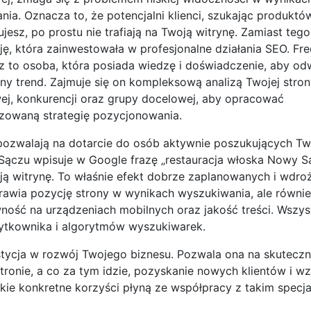
ia. Oznacza to, że potencjalni klienci, szukając produktów
ujesz, po prostu nie trafiają na Twoją witrynę. Zamiast tego
ję, która zainwestowała w profesjonalne działania SEO. Fr
 to osoba, która posiada wiedzę i doświadczenie, aby od
ny trend. Zajmuje się on kompleksową analizą Twojej stro
wej, konkurencji oraz grupy docelowej, aby opracować
izowaną strategię pozycjonowania.
 pozwalają na dotarcie do osób aktywnie poszukujących Tw
ączu wpisuje w Google frazę „restauracja włoska Nowy Są
ją witrynę. To właśnie efekt dobrze zaplanowanych i wdr
prawia pozycję strony w wynikach wyszukiwania, ale równie
ość na urządzeniach mobilnych oraz jakość treści. Wszyst
żytkownika i algorytmów wyszukiwarek.
stycja w rozwój Twojego biznesu. Pozwala ona na skutecz
ronie, a co za tym idzie, pozyskanie nowych klientów i wz
kie konkretne korzyści płyną ze współpracy z takim specjali