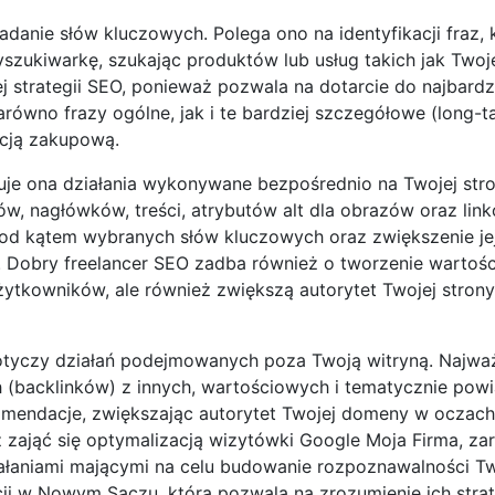
danie słów kluczowych. Polega ono na identyfikacji fraz, 
yszukiwarkę, szukając produktów lub usług takich jak Twoj
strategii SEO, ponieważ pozwala na dotarcie do najbardz
równo frazy ogólne, jak i te bardziej szczegółowe (long-ta
ncją zakupową.
muje ona działania wykonywane bezpośrednio na Twojej stro
sów, nagłówków, treści, atrybutów alt dla obrazów oraz lin
pod kątem wybranych słów kluczowych oraz zwiększenie je
 Dobry freelancer SEO zadba również o tworzenie wartośc
użytkowników, ale również zwiększą autorytet Twojej stron
dotyczy działań podejmowanych poza Twoją witryną. Najwa
h (backlinków) z innych, wartościowych i tematycznie pow
rekomendacje, zwiększając autorytet Twojej domeny w oczach
zająć się optymalizacją wizytówki Google Moja Firma, za
ałaniami mającymi na celu budowanie rozpoznawalności Tw
ji w Nowym Sączu, która pozwala na zrozumienie ich strate