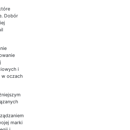
które
e. Dobór
iej
il
nie
kowanie
j
iowych i
y w oczach
żniejszym
iązanych
rządzaniem
ojej marki
gii i