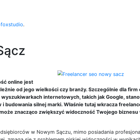
ofoxstudio
.
Sącz
ć online jest
żnie od jego wielkości czy branży. Szczególnie dla firm 
wyszukiwarkach internetowych, takich jak Google, stan
 budowania silnej marki. Właśnie tutaj wkracza freelanc
ry może znacząco zwiększyć widoczność Twojego biznesu w
edsiębiorców w Nowym Sączu, mimo posiadania profesjonal
wej, zmaga się z problemem niskiej widoczności w wynikac