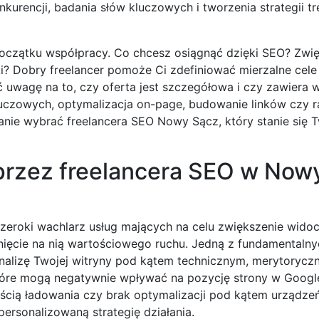
kurencji, badania słów kluczowych i tworzenia strategii tr
 początku współpracy. Co chcesz osiągnąć dzięki SEO? Zwi
 Dobry freelancer pomoże Ci zdefiniować mierzalne cele (
óć uwagę na to, czy oferta jest szczegółowa i czy zawiera 
kluczowych, optymalizacja on-page, budowanie linków czy 
tanie wybrać freelancera SEO Nowy Sącz, który stanie się 
 przez freelancera SEO w No
 szeroki wachlarz usług mających na celu zwiększenie wido
nięcie na nią wartościowego ruchu. Jedną z fundamentalnyc
alizę Twojej witryny pod kątem technicznym, merytorycz
tóre mogą negatywnie wpływać na pozycję strony w Google,
kością ładowania czy brak optymalizacji pod kątem urządze
ersonalizowaną strategię działania.