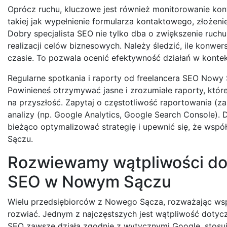
Oprócz ruchu, kluczowe jest również monitorowanie konw
takiej jak wypełnienie formularza kontaktowego, złożeni
Dobry specjalista SEO nie tylko dba o zwiększenie ruchu
realizacji celów biznesowych. Należy śledzić, ile konwer
czasie. To pozwala ocenić efektywność działań w kont
Regularne spotkania i raporty od freelancera SEO Now
Powinieneś otrzymywać jasne i zrozumiałe raporty, któr
na przyszłość. Zapytaj o częstotliwość raportowania (z
analizy (np. Google Analytics, Google Search Console).
bieżąco optymalizować strategię i upewnić się, że ws
Sączu.
Rozwiewamy wątpliwości do
SEO w Nowym Sączu
Wielu przedsiębiorców z Nowego Sącza, rozważając wsp
rozwiać. Jednym z najczęstszych jest wątpliwość dotyc
SEO zawsze działa zgodnie z wytycznymi Google, stosuj