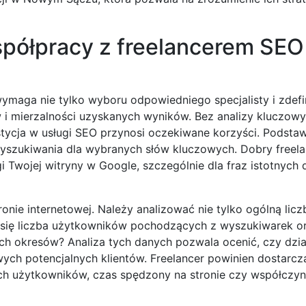
spółpracy z freelancerem SE
maga nie tylko wyboru odpowiedniego specjalisty i zdefi
 i mierzalności uzyskanych wyników. Bez analizy kluczow
stycja w usługi SEO przynosi oczekiwane korzyści. Pods
wyszukiwania dla wybranych słów kluczowych. Dobry freela
gi Twojej witryny w Google, szczególnie dla fraz istotnych
nie internetowej. Należy analizować nie tylko ogólną licz
a się liczba użytkowników pochodzących z wyszukiwarek o
ich okresów? Analiza tych danych pozwala ocenić, czy dzi
wych potencjalnych klientów. Freelancer powinien dostarcz
nych użytkowników, czas spędzony na stronie czy współczyn