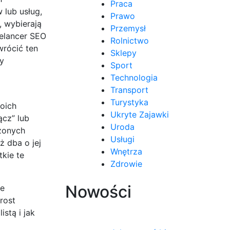
Praca
 lub usług,
Prawo
, wybierają
Przemysł
eelancer SEO
Rolnictwo
wrócić ten
Sklepy
ny
Sport
Technologia
Transport
Turystyka
oich
Ukryte Zajawki
cz” lub
Uroda
ożonych
Usługi
ż dba o jej
Wnętrza
kie te
Zdrowie
Nowości
ne
rost
stą i jak