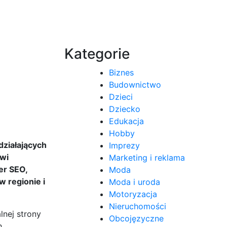
Kategorie
Biznes
Budownictwo
Dzieci
Dziecko
Edukacja
Hobby
działających
Imprezy
owi
Marketing i reklama
er SEO,
Moda
 regionie i
Moda i uroda
Motoryzacja
Nieruchomości
nej strony
Obcojęzyczne
h