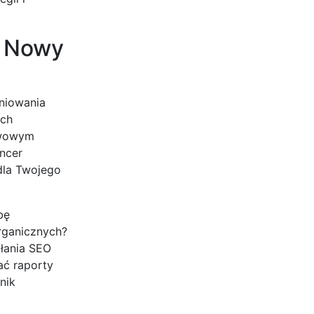
O Nowy
niowania
ych
tawowym
ncer
 dla Twojego
bę
rganicznych?
ałania SEO
ać raporty
nik