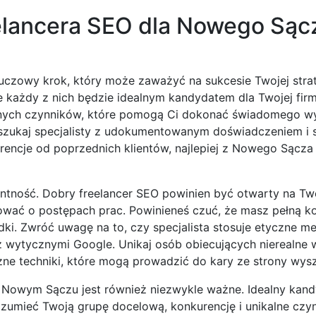
elancera SEO dla Nowego Sącz
czowy krok, który może zaważyć na sukcesie Twojej strat
ie każdy z nich będzie idealnym kandydatem dla Twojej fir
otnych czynników, które pomogą Ci dokonać świadomego wy
 szukaj specjalisty z udokumentowanym doświadczeniem i
rencje od poprzednich klientów, najlepiej z Nowego Sącza 
ntność. Dobry freelancer SEO powinien być otwarty na Two
ować o postępach prac. Powinieneś czuć, że masz pełną ko
ki. Zwróć uwagę na to, czy specjalista stosuje etyczne m
z wytycznymi Google. Unikaj osób obiecujących nierealne 
zne techniki, które mogą prowadzić do kary ze strony wysz
w Nowym Sączu jest również niezwykle ważne. Idealny kan
rozumieć Twoją grupę docelową, konkurencję i unikalne czy