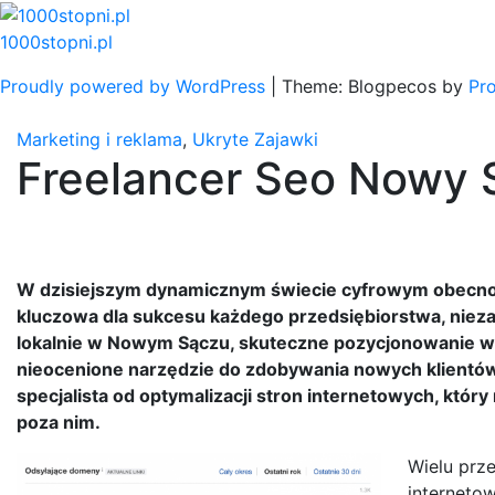
Skip
to
1000stopni.pl
content
Proudly powered by WordPress
|
Theme: Blogpecos by
Pr
Marketing i reklama
,
Ukryte Zajawki
Freelancer Seo Nowy 
W dzisiejszym dynamicznym świecie cyfrowym obecnoś
kluczowa dla sukcesu każdego przedsiębiorstwa, niezale
lokalnie w Nowym Sączu, skuteczne pozycjonowanie w 
nieocenione narzędzie do zdobywania nowych klientów i
specjalista od optymalizacji stron internetowych, któ
poza nim.
Wielu prz
interneto