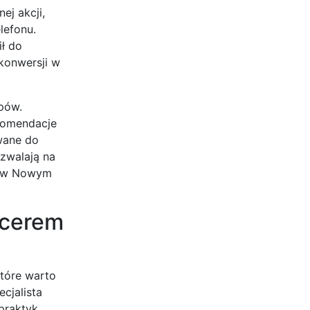
ej akcji,
lefonu.
ił do
 konwersji w
pów.
ekomendacje
ywane do
ozwalają na
su w Nowym
ncerem
tóre warto
cjalista
praktyk,