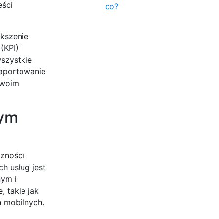
eści
co?
ększenie
KPI) i
wszystkie
raportowanie
Twoim
wym
czności
h usług jest
nym i
 takie jak
ń mobilnych.