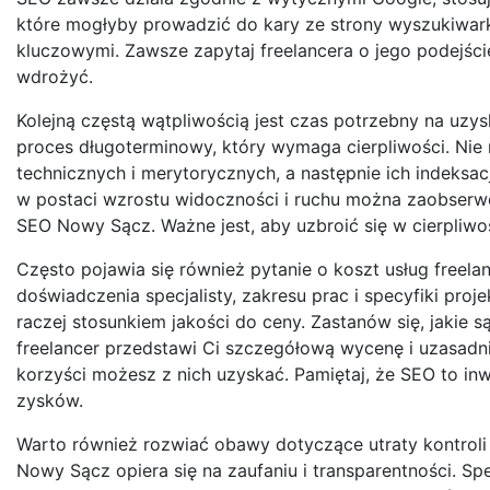
które mogłyby prowadzić do kary ze strony wyszukiwarki
kluczowymi. Zawsze zapytaj freelancera o jego podejście
wdrożyć.
Kolejną częstą wątpliwością jest czas potrzebny na uzy
proces długoterminowy, który wymaga cierpliwości. Nie
technicznych i merytorycznych, a następnie ich indeksa
w postaci wzrostu widoczności i ruchu można zaobserwo
SEO Nowy Sącz. Ważne jest, aby uzbroić się w cierpliwoś
Często pojawia się również pytanie o koszt usług freel
doświadczenia specjalisty, zakresu prac i specyfiki proje
raczej stosunkiem jakości do ceny. Zastanów się, jakie 
freelancer przedstawi Ci szczegółową wycenę i uzasadni k
korzyści możesz z nich uzyskać. Pamiętaj, że SEO to in
zysków.
Warto również rozwiać obawy dotyczące utraty kontroli
Nowy Sącz opiera się na zaufaniu i transparentności. Spe