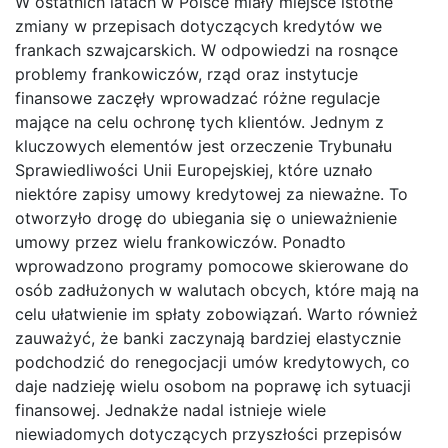
W ostatnich latach w Polsce miały miejsce istotne
zmiany w przepisach dotyczących kredytów we
frankach szwajcarskich. W odpowiedzi na rosnące
problemy frankowiczów, rząd oraz instytucje
finansowe zaczęły wprowadzać różne regulacje
mające na celu ochronę tych klientów. Jednym z
kluczowych elementów jest orzeczenie Trybunału
Sprawiedliwości Unii Europejskiej, które uznało
niektóre zapisy umowy kredytowej za nieważne. To
otworzyło drogę do ubiegania się o unieważnienie
umowy przez wielu frankowiczów. Ponadto
wprowadzono programy pomocowe skierowane do
osób zadłużonych w walutach obcych, które mają na
celu ułatwienie im spłaty zobowiązań. Warto również
zauważyć, że banki zaczynają bardziej elastycznie
podchodzić do renegocjacji umów kredytowych, co
daje nadzieję wielu osobom na poprawę ich sytuacji
finansowej. Jednakże nadal istnieje wiele
niewiadomych dotyczących przyszłości przepisów