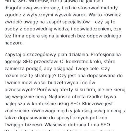
Firma SEO Wrocław, która stawia na jakość i
długofalową współpracę, będzie stosować metody
zgodne z wytycznymi wyszukiwarek. Warto również
zwrócić uwagę na zespół specjalistów – czy są to
osoby z odpowiednią wiedzą i doświadczeniem, czy
też firma opiera się na juniorach bez odpowiedniego
nadzoru.
Zapytaj o szczegółowy plan działania. Profesjonalna
agencja SEO przedstawi Ci konkretne kroki, które
zamierza podjąć, aby osiągnąć Twoje cele. Czy
rozumiesz tę strategię? Czy jest ona dopasowana do
Twoich możliwości budżetowych i celów
biznesowych? Porównaj oferty kilku firm, ale nie kieruj
się wyłącznie ceną. Najtańsza oferta rzadko bywa
najlepsza w kontekście usług SEO. Kluczowe jest
znalezienie równowagi między jakością usług a ceną, a
także dopasowanie do specyficznych potrzeb
Twojego biznesu. Właściwie dobrana firma SEO