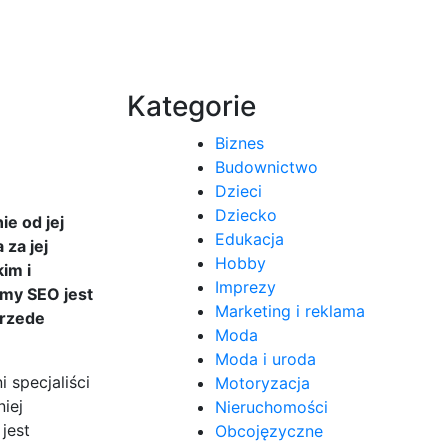
Kategorie
Biznes
Budownictwo
Dzieci
Dziecko
e od jej
Edukacja
za jej
Hobby
im i
Imprezy
rmy SEO jest
Marketing i reklama
przede
Moda
Moda i uroda
 specjaliści
Motoryzacja
iej
Nieruchomości
jest
Obcojęzyczne