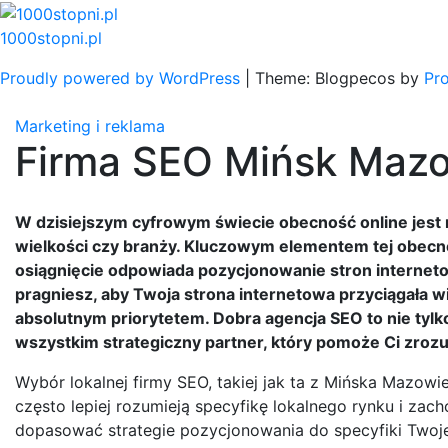
Skip
to
1000stopni.pl
content
Proudly powered by WordPress
|
Theme: Blogpecos by
Pr
Marketing i reklama
Firma SEO Mińsk Mazo
W dzisiejszym cyfrowym świecie obecność online jest 
wielkości czy branży. Kluczowym elementem tej obecno
osiągnięcie odpowiada pozycjonowanie stron interneto
pragniesz, aby Twoja strona internetowa przyciągała wi
absolutnym priorytetem. Dobra agencja SEO to nie tyl
wszystkim strategiczny partner, który pomoże Ci zrozu
Wybór lokalnej firmy SEO, takiej jak ta z Mińska Mazowiec
często lepiej rozumieją specyfikę lokalnego rynku i za
dopasować strategie pozycjonowania do specyfiki Twojej 