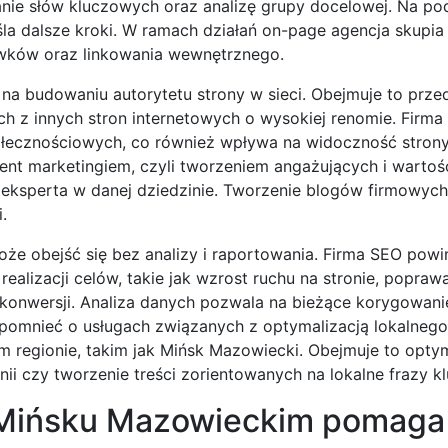
danie słów kluczowych oraz analizę grupy docelowej. Na po
śla dalsze kroki. W ramach działań on-page agencja skupia 
główków oraz linkowania wewnętrznego.
 na budowaniu autorytetu strony w sieci. Obejmuje to prze
h z innych stron internetowych o wysokiej renomie. Firm
ołecznościowych, co również wpływa na widoczność strony
tent marketingiem, czyli tworzeniem angażujących i warto
ę eksperta w danej dziedzinie. Tworzenie blogów firmowych
.
że obejść się bez analizy i raportowania. Firma SEO powi
ealizacji celów, takie jak wzrost ruchu na stronie, popraw
onwersji. Analiza danych pozwala na bieżące korygowanie 
pomnieć o usługach związanych z optymalizacją lokalnego
ym regionie, takim jak Mińsk Mazowiecki. Obejmuje to opty
ii czy tworzenie treści zorientowanych na lokalne frazy k
 Mińsku Mazowieckim pomaga