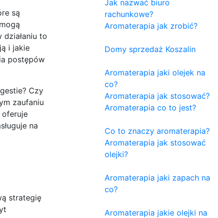
Jak nazwać biuro
óre są
rachunkowe?
 mogą
Aromaterapia jak zrobić?
 działaniu to
 i jakie
Domy sprzedaż Koszalin
nia postępów
Aromaterapia jaki olejek na
co?
ugestie? Czy
Aromaterapia jak stosować?
nym zaufaniu
Aromaterapia co to jest?
 oferuje
asługuje na
Co to znaczy aromaterapia?
Aromaterapia jak stosować
olejki?
Aromaterapia jaki zapach na
co?
ą strategię
yt
Aromaterapia jakie olejki na