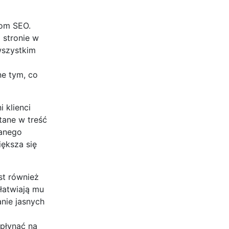
iom SEO.
 stronie w
wszystkim
ne tym, co
 klienci
tane w treść
danego
ększa się
st również
łatwiają mu
nie jasnych
wpłynąć na