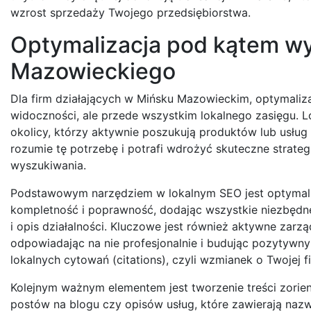
wzrost sprzedaży Twojego przedsiębiorstwa.
Optymalizacja pod kątem wy
Mazowieckiego
Dla firm działających w Mińsku Mazowieckim, optymaliza
widoczności, ale przede wszystkim lokalnego zasięgu. Lo
okolicy, którzy aktywnie poszukują produktów lub usłu
rozumie tę potrzebę i potrafi wdrożyć skuteczne strateg
wyszukiwania.
Podstawowym narzędziem w lokalnym SEO jest optymaliza
kompletność i poprawność, dodając wszystkie niezbędne i
i opis działalności. Kluczowe jest również aktywne zarz
odpowiadając na nie profesjonalnie i budując pozytywn
lokalnych cytowań (citations), czyli wzmianek o Twojej 
Kolejnym ważnym elementem jest tworzenie treści zorie
postów na blogu czy opisów usług, które zawierają nazwy