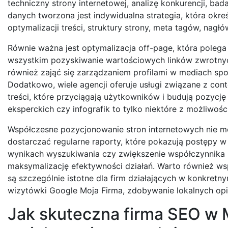
techniczny strony internetowej, analizę konkurencji, ba
danych tworzona jest indywidualna strategia, która okre
optymalizacji treści, struktury strony, meta tagów, na
Równie ważna jest optymalizacja off-page, która polega
wszystkim pozyskiwanie wartościowych linków zwrotnyc
również zająć się zarządzaniem profilami w mediach sp
Dodatkowo, wiele agencji oferuje usługi związane z con
treści, które przyciągają użytkowników i budują pozycj
eksperckich czy infografik to tylko niektóre z możliwości
Współczesne pozycjonowanie stron internetowych nie mo
dostarczać regularne raporty, które pokazują postępy w r
wynikach wyszukiwania czy zwiększenie współczynnika k
maksymalizację efektywności działań. Warto również ws
są szczególnie istotne dla firm działających w konkretn
wizytówki Google Moja Firma, zdobywanie lokalnych opin
Jak skuteczna firma SEO w