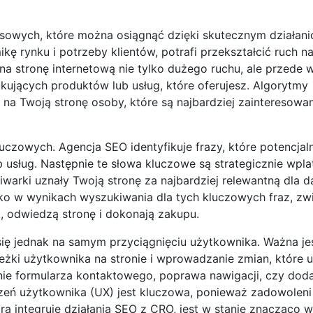
esowych, które można osiągnąć dzięki skutecznym działan
 rynku i potrzeby klientów, potrafi przekształcić ruch na
 na stronę internetową nie tylko dużego ruchu, ale przede 
ujących produktów lub usług, które oferujesz. Algorytmy
ą na Twoją stronę osoby, które są najbardziej zainteresowa
czowych. Agencja SEO identyfikuje frazy, które potencjalni
usług. Następnie te słowa kluczowe są strategicznie wpla
kiwarki uznały Twoją stronę za najbardziej relewantną dla 
ko w wynikach wyszukiwania dla tych kluczowych fraz, zwi
, odwiedzą stronę i dokonają zakupu.
ię jednak na samym przyciągnięciu użytkownika. Ważna je
eżki użytkownika na stronie i wprowadzanie zmian, które u
ie formularza kontaktowego, poprawa nawigacji, czy doda
czeń użytkownika (UX) jest kluczowa, ponieważ zadowoleni
óra integruje działania SEO z CRO, jest w stanie znacząco 