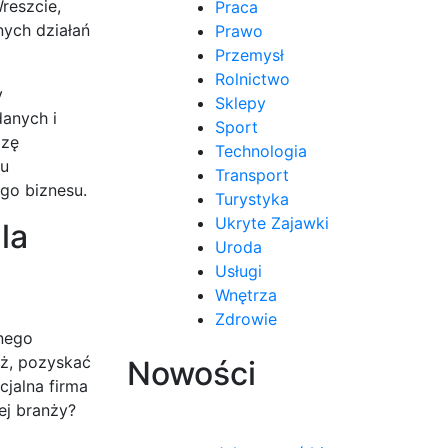
reszcie,
Praca
nych działań
Prawo
Przemysł
Rolnictwo
y
Sklepy
danych i
Sport
dzę
Technologia
ku
Transport
go biznesu.
Turystyka
Ukryte Zajawki
la
Uroda
Usługi
Wnętrza
Zdrowie
nego
aż, pozyskać
Nowości
jalna firma
ej branży?