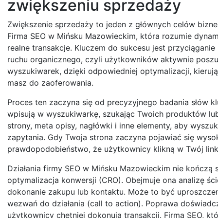
zwiększeniu sprzedaży
Zwiększenie sprzedaży to jeden z głównych celów bizn
Firma SEO w Mińsku Mazowieckim, która rozumie dynamikę
realne transakcje. Kluczem do sukcesu jest przyciąganie
ruchu organicznego, czyli użytkowników aktywnie poszuk
wyszukiwarek, dzięki odpowiedniej optymalizacji, kieruj
masz do zaoferowania.
Proces ten zaczyna się od precyzyjnego badania słów klu
wpisują w wyszukiwarkę, szukając Twoich produktów lub 
strony, meta opisy, nagłówki i inne elementy, aby wyszu
zapytania. Gdy Twoja strona zaczyna pojawiać się wyso
prawdopodobieństwo, że użytkownicy klikną w Twój link
Działania firmy SEO w Mińsku Mazowieckim nie kończą s
optymalizacja konwersji (CRO). Obejmuje ona analizę ści
dokonanie zakupu lub kontaktu. Może to być uproszczen
wezwań do działania (call to action). Poprawa doświad
użytkownicy chętniej dokonują transakcji. Firma SEO, kt