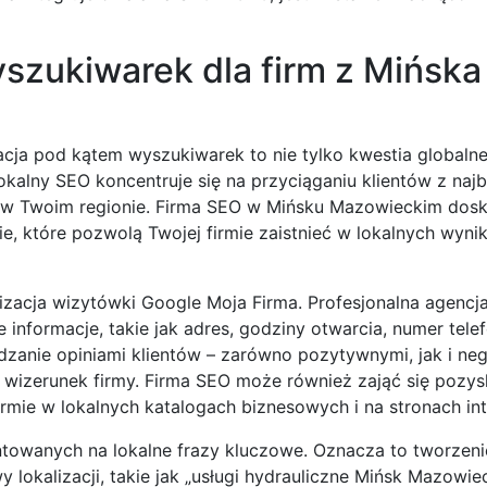
szukiwarek dla firm z Mińska
cja pod kątem wyszukiwarek to nie tylko kwestia globalne
kalny SEO koncentruje się na przyciąganiu klientów z najb
g w Twoim regionie. Firma SEO w Mińsku Mazowieckim dos
ie, które pozwolą Twojej firmie zaistnieć w lokalnych wyni
cja wizytówki Google Moja Firma. Profesjonalna agencja
nformacje, takie jak adres, godziny otwarcia, numer telef
ądzanie opiniami klientów – zarówno pozytywnymi, jak i ne
y wizerunek firmy. Firma SEO może również zająć się pozy
firmie w lokalnych katalogach biznesowych i na stronach in
ntowanych na lokalne frazy kluczowe. Oznacza to tworzeni
 lokalizacji, takie jak „usługi hydrauliczne Mińsk Mazowie