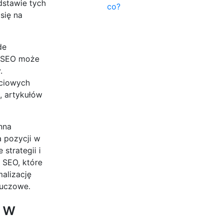
dstawie tych
co?
się na
de
a SEO może
.
ściowych
, artykułów
nna
a pozycji w
strategii i
 SEO, które
malizację
luczowe.
 w