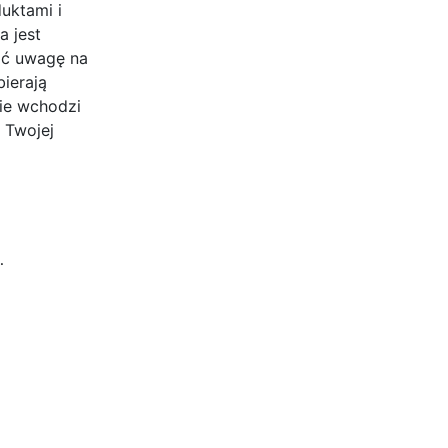
uktami i
a jest
cić uwagę na
bierają
ie wchodzi
 Twojej
…