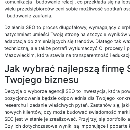
komunikacja i budowanie relacji, co przekłada się na le
wielu przedsiębiorców ceni sobie możliwość spotkań oso
i budowanie zaufania.
Działania SEO to proces długofalowy, wymagający cierpl
natychmiast umieści Twoją stronę na szczycie wyników wy
adaptacja do zmieniających się trendów. Dlatego tak waż
techniczną, ale także potrafi wytłumaczyć Ci procesy i
Mazowieckim, która stawia na transparentność i edukacj
Jak wybrać najlepszą firmę
Twojego biznesu
Decyzja o wyborze agencji SEO to inwestycja, która pow
pozycjonowania będzie odpowiednia dla Twojego konkr
researchu i zadanie właściwych pytań. Zastanów się, ja
nowych klientów, czy może budować świadomość marki? J
SEO jest w stanie je zrealizować. Przyjrzyj się portfoli
Czy ich dotychczasowe wyniki są imponujące i poparte