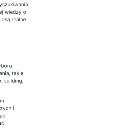
wyszukiwania
ej wiedzy o
iosą realne
yboru
nia, takie
 building,
im
zych i
tak
ać