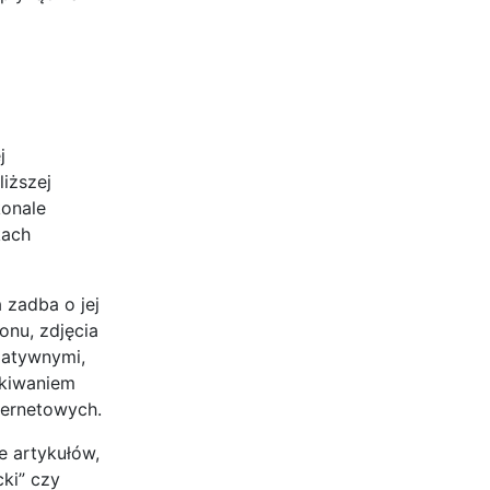
j
liższej
konale
kach
 zadba o jej
onu, zdjęcia
gatywnymi,
skiwaniem
ternetowych.
e artykułów,
cki” czy