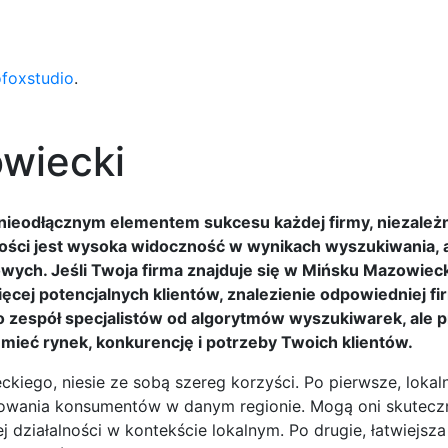
ofoxstudio
.
wiecki
nieodłącznym elementem sukcesu każdej firmy, niezależni
ści jest wysoka widoczność w wynikach wyszukiwania, a 
wych. Jeśli Twoja firma znajduje się w Mińsku Mazowieck
ęcej potencjalnych klientów, znalezienie odpowiedniej fi
ko zespół specjalistów od algorytmów wyszukiwarek, ale 
mieć rynek, konkurencję i potrzeby Twoich klientów.
kiego, niesie ze sobą szereg korzyści. Po pierwsze, lokalni
chowania konsumentów w danym regionie. Mogą oni skuteczn
działalności w kontekście lokalnym. Po drugie, łatwiejsza 