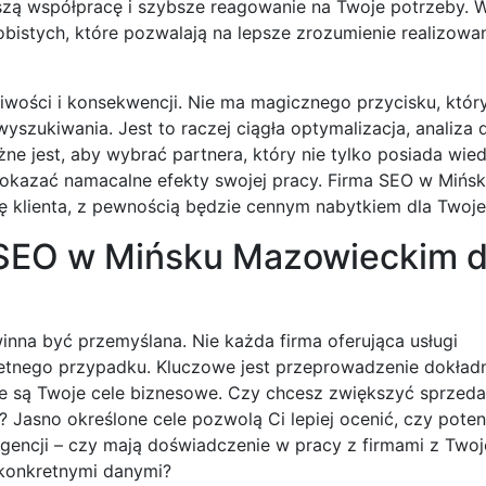
pszą współpracę i szybsze reagowanie na Twoje potrzeby. W
bistych, które pozwalają na lepsze zrozumienie realizowa
iwości i konsekwencji. Nie ma magicznego przycisku, któr
szukiwania. Jest to raczej ciągła optymalizacja, analiza 
ne jest, aby wybrać partnera, który nie tylko posiada wie
 pokazać namacalne efekty swojej pracy. Firma SEO w Mińs
ę klienta, z pewnością będzie cennym nabytkiem dla Twoje
 SEO w Mińsku Mazowieckim d
inna być przemyślana. Nie każda firma oferująca usługi
etnego przypadku. Kluczowe jest przeprowadzenie dokład
kie są Twoje cele biznesowe. Czy chcesz zwiększyć sprzed
asno określone cele pozwolą Ci lepiej ocenić, czy potenc
o agencji – czy mają doświadczenie w pracy z firmami z Twoj
 konkretnymi danymi?