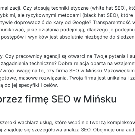
lizacji. Czy stosują techniki etyczne (white hat SEO), kt
bkimi, ale ryzykownymi metodami (black hat SEO), które
ktywie doprowadzić do kary od Google? Transparentność w
unikować, jakie działania podejmują, dlaczego je podejmują
 postępów i wyników jest absolutnie niezbędne do śledze
y. Czy pracownicy agencji są otwarci na Twoje pytania i s
 zagadnienia techniczne? Dobra relacja oparta na wzajem
. Zwróć uwagę na to, czy firma SEO w Mińsku Mazowieckim
gotowe, masowe rozwiązania. Twoja firma jest unikalna i z
do jej specyfiki i celów.
przez firmę SEO w Mińsku
szeroki wachlarz usług, które wspólnie tworzą kompleksow
znajduje się szczegółowa analiza SEO. Obejmuje ona aud