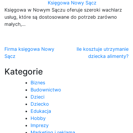
Księgowa Nowy Sącz
Księgowa w Nowym Sączu oferuje szeroki wachlarz
usług, które są dostosowane do potrzeb zarówno
małych,…
Nawigacja
Firma księgowa Nowy
Ile kosztuje utrzymanie
Sącz
dziecka alimenty?
wpisu
Kategorie
Biznes
Budownictwo
Dzieci
Dziecko
Edukacja
Hobby
Imprezy
Marketing i reklama