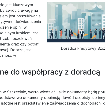
ie jest kluczowym
 aby zwrócić uwagę na
słem jest poszukiwanie
ozytywne doświadczenia
zenie opinii w
Kolejnym krokiem jest
trzeb i oczekiwań.
ienta oraz czy potrafi
Doradca kredytowy Szc
towej. Dobrze jest
yczność w
ne do współpracy z doradcą
 w Szczecinie, warto wiedzieć, jakie dokumenty będą pot
j podstawowe dokumenty obejmują dowód osobisty lub inn
 istotne jest przedstawienie zaświadczenia o dochodach, 