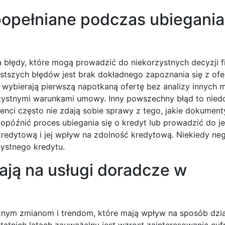
popełniane podczas ubiegania 
ia błędy, które mogą prowadzić do niekorzystnych decyzji 
tszych błędów jest brak dokładnego zapoznania się z ofe
 wybierają pierwszą napotkaną ofertę bez analizy innych m
zystnymi warunkami umowy. Inny powszechny błąd to nied
nci często nie zdają sobie sprawy z tego, jakie dokumen
 opóźnić proces ubiegania się o kredyt lub prowadzić do 
kredytową i jej wpływ na zdolność kredytową. Niekiedy n
ystnego kredytu.
ają na usługi doradcze w
nym zmianom i trendom, które mają wpływ na sposób dzia
atnich latach zauważalny jest wzrost zainteresowania cy