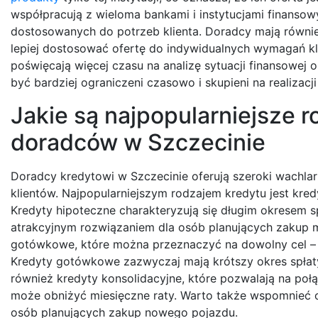
współpracują z wieloma bankami i instytucjami finansow
dostosowanych do potrzeb klienta. Doradcy mają równ
lepiej dostosować ofertę do indywidualnych wymagań klie
poświęcają więcej czasu na analizę sytuacji finansowej
być bardziej ograniczeni czasowo i skupieni na realizac
Jakie są najpopularniejsze 
doradców w Szczecinie
Doradcy kredytowi w Szczecinie oferują szeroki wachla
klientów. Najpopularniejszym rodzajem kredytu jest kred
Kredyty hipoteczne charakteryzują się długim okresem s
atrakcyjnym rozwiązaniem dla osób planujących zakup 
gotówkowe, które można przeznaczyć na dowolny cel – 
Kredyty gotówkowe zazwyczaj mają krótszy okres spłaty
również kredyty konsolidacyjne, które pozwalają na połą
może obniżyć miesięczne raty. Warto także wspomnieć 
osób planujących zakup nowego pojazdu.