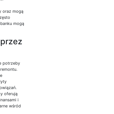
y oraz mogą
często
y banku mogą
 przez
e potrzeby
 remontu.
je
dyty
owiązań.
y oferują
inansami i
arne wśród