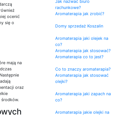
Jak nazwać biuro
darczą
rachunkowe?
również
Aromaterapia jak zrobić?
iej ocenić
y się o
Domy sprzedaż Koszalin
Aromaterapia jaki olejek na
co?
Aromaterapia jak stosować?
Aromaterapia co to jest?
óre mają na
odczas
Co to znaczy aromaterapia?
 Następnie
Aromaterapia jak stosować
iadają
olejki?
entacji oraz
lkie
Aromaterapia jaki zapach na
e środków.
co?
towych
Aromaterapia jakie olejki na