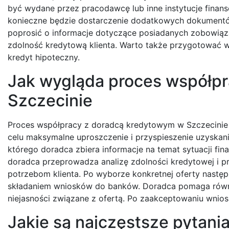
być wydane przez pracodawcę lub inne instytucje fina
konieczne będzie dostarczenie dodatkowych dokumentów 
poprosić o informacje dotyczące posiadanych zobowiąza
zdolność kredytową klienta. Warto także przygotować w
kredyt hipoteczny.
Jak wygląda proces współp
Szczecinie
Proces współpracy z doradcą kredytowym w Szczecinie 
celu maksymalne uproszczenie i przyspieszenie uzyskan
którego doradca zbiera informacje na temat sytuacji fi
doradca przeprowadza analizę zdolności kredytowej i pr
potrzebom klienta. Po wyborze konkretnej oferty nastę
składaniem wniosków do banków. Doradca pomaga równ
niejasności związane z ofertą. Po zaakceptowaniu wnio
Jakie są najczęstsze pytan