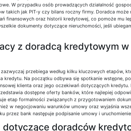
nsowe. W przypadku osób prowadzących działalność gospo
takich jak PIT-y czy bilans roczny firmy. Doradca może 
ń finansowych oraz historii kredytowej, co pomoże mu lep
szelkie dokumenty dotyczące nieruchomości, jeśli ubiegam
racy z doradcą kredytowym w
zazwyczaj przebiega według kilku kluczowych etapów, kt
ia kredytu. Na początku odbywa się spotkanie wstępne, p
nansowej klienta oraz jego oczekiwań dotyczących kredytu.
zedstawia dostępne oferty banków, które najlepiej odpow
puje etap formalności związanych z przygotowaniem dokum
ież w negocjowaniu warunków umowy oraz wyjaśnia wsze
sku przez bank następuje podpisanie umowy i uruchomieni
ia dotyczące doradców kredy