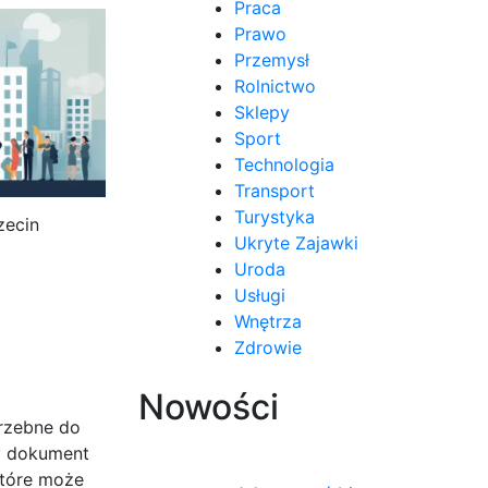
Praca
Prawo
Przemysł
Rolnictwo
Sklepy
Sport
Technologia
Transport
Turystyka
zecin
Ukryte Zajawki
Uroda
Usługi
Wnętrza
Zdrowie
Nowości
rzebne do
y dokument
które może