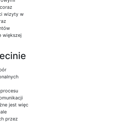
 coraz
ci wizyty w
raz
entów
 większej
ecinie
bór
jonalnych
 procesu
komunikacji
ne jest więc
ale
ch przez