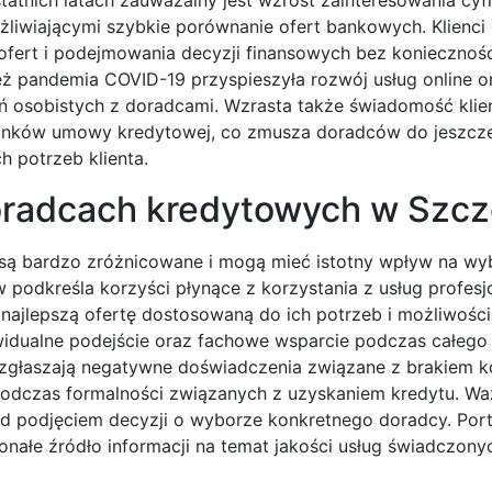
żliwiającymi szybkie porównanie ofert bankowych. Klienci
y ofert i podejmowania decyzji finansowych bez koniecznoś
 pandemia COVID-19 przyspieszyła rozwój usług online o
kań osobistych z doradcami. Wzrasta także świadomość kli
runków umowy kredytowej, co zmusza doradców do jeszcze
h potrzeb klienta.
doradcach kredytowych w Szcz
 są bardzo zróżnicowane i mogą mieć istotny wpływ na wy
 podkreśla korzyści płynące z korzystania z usług profes
najlepszą ofertę dostosowaną do ich potrzeb i możliwości
ywidualne podejście oraz fachowe wsparcie podczas całego
nci zgłaszają negatywne doświadczenia związane z brakiem 
odczas formalności związanych z uzyskaniem kredytu. Waż
ed podjęciem decyzji o wyborze konkretnego doradcy. Port
nałe źródło informacji na temat jakości usług świadczony