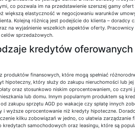
ymi, co pozwala im na przedstawienie szerszej gamy ofert
ież większą elastyczność w negocjowaniu warunków umow
nta. Kolejną różnicą jest podejście do klienta – doradcy 
 oraz na wyjaśnienie wszelkich aspektów oferty. Pracownic
ji celów sprzedażowych.
rodzaje kredytów oferowanych
rz produktów finansowych, które mogą spełniać różnorodn
yt hipoteczny, który służy do zakupu nieruchomości lub jej
płaty oraz stosunkowo niskim oprocentowaniem, co czyni 
mieszkania lub domu. Innym popularnym produktem są kre
od zakupu sprzętu AGD po wakacje czy spłatę innych zob
 i wyższe oprocentowanie niż kredyty hipoteczne. Doradc
czenie kilku zobowiązań w jedno, co ułatwia zarządzanie f
o kredytach samochodowych oraz leasingu, które są popul