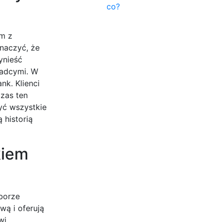
co?
ym z
znaczyć, że
ynieść
radcymi. W
k. Klienci
Czas ten
yć wszystkie
 historią
kiem
borze
wą i oferują
wi