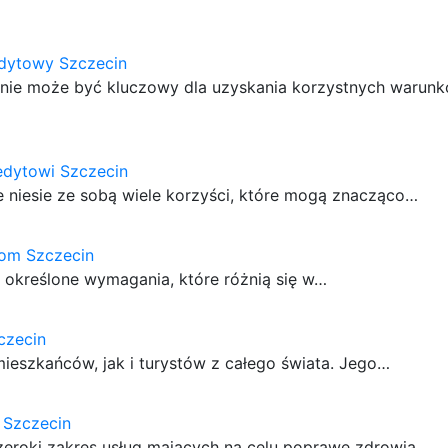
edytowy Szczecin
nie może być kluczowy dla uzyskania korzystnych warun
edytowi Szczecin
 niesie ze sobą wiele korzyści, które mogą znacząco…
dom Szczecin
 określone wymagania, które różnią się w…
czecin
ieszkańców, jak i turystów z całego świata. Jego…
a Szczecin
 szeroki zakres usług mających na celu poprawę zdrowia…