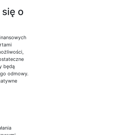
się o
finansowych
rtami
ożliwości,
ostateczne
ty będą
jego odmowy.
egatywne
łania
frowymi