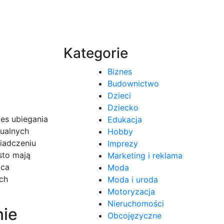
Kategorie
Biznes
Budownictwo
Dzieci
Dziecko
es ubiegania
Edukacja
tualnych
Hobby
iadczeniu
Imprezy
sto mają
Marketing i reklama
dca
Moda
ch
Moda i uroda
Motoryzacja
Nieruchomości
nie
Obcojęzyczne