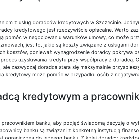
taniem z usług doradców kredytowych w Szczecinie. Jedn
oradcy kredytowego jest rzeczywiście opłacalne. Warto za
mogą pomóc w negocjowaniu warunków umowy, co może prz
ozmowach, jest to, jakie są koszty związane z usługami do
ich kosztów, ponieważ wynagrodzenie doradcy pokrywa ban
a proces uzyskiwania kredytu przy współpracy z doradcą. 
, ale zazwyczaj doradca stara się maksymalnie przyspiesz
adca kredytowy może pomóc w przypadku osób z negatywną
radcą kredytowym a pracowni
 pracownikiem banku, aby podjąć świadomą decyzję o wy
ownicy banku są związani z konkretną instytucją finanso
 jest ograniczona do jednego banku. Z kolei doradcy kredyto