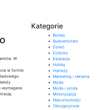
Kategorie
Biznes
oo
Budownictwo
Dzieci
Dziecko
mentów. W
Edukacja
o
Hobby
ona w formie
Imprezy
akładowego.
Marketing i reklama
Należy
Moda
wo wymagane
Moda i uroda
trację.
Motoryzacja
Nieruchomości
Obcojęzyczne