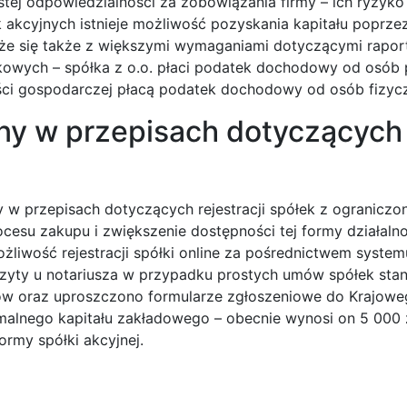
stej odpowiedzialności za zobowiązania firmy – ich ryzyko
 akcyjnych istnieje możliwość pozyskania kapitału poprzez
iąże się także z większymi wymaganiami dotyczącymi rapor
tkowych – spółka z o.o. płaci podatek dochodowy od osób
ości gospodarczej płacą podatek dochodowy od osób fizycz
any w przepisach dotyczących
y w przepisach dotyczących rejestracji spółek z ograniczo
cesu zakupu i zwiększenie dostępności tej formy działalno
żliwość rejestracji spółki online za pośrednictwem system
 wizyty u notariusza w przypadku prostych umów spółek st
 oraz uproszczono formularze zgłoszeniowe do Krajoweg
lnego kapitału zakładowego – obecnie wynosi on 5 000 
ormy spółki akcyjnej.