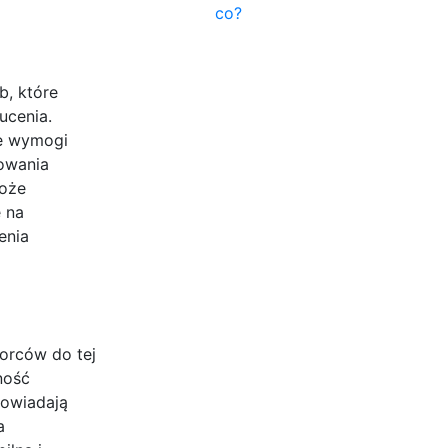
co?
b, które
ucenia.
ne wymogi
mowania
może
 na
enia
iorców do tej
ność
powiadają
a