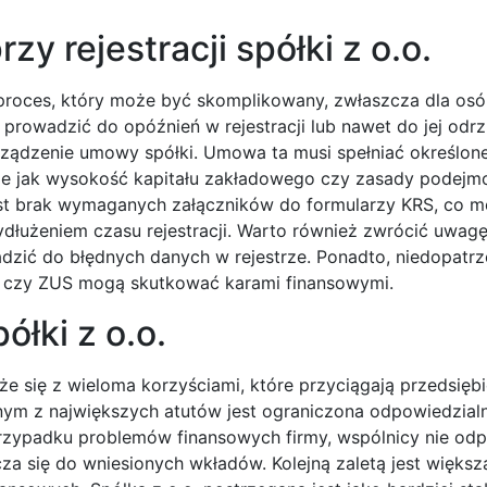
zy rejestracji spółki z o.o.
 proces, który może być skomplikowany, zwłaszcza dla osó
prowadzić do opóźnień w rejestracji lub nawet do jej odrz
rządzenie umowy spółki. Umowa ta musi spełniać określo
akie jak wysokość kapitału zakładowego czy zasady podej
st brak wymaganych załączników do formularzy KRS, co 
dłużeniem czasu rejestracji. Warto również zwrócić uwagę
dzić do błędnych danych w rejestrze. Ponadto, niedopatrz
 czy ZUS mogą skutkować karami finansowymi.
ółki z o.o.
że się z wieloma korzyściami, które przyciągają przedsięb
dnym z największych atutów jest ograniczona odpowiedzial
przypadku problemów finansowych firmy, wspólnicy nie od
a się do wniesionych wkładów. Kolejną zaletą jest większ