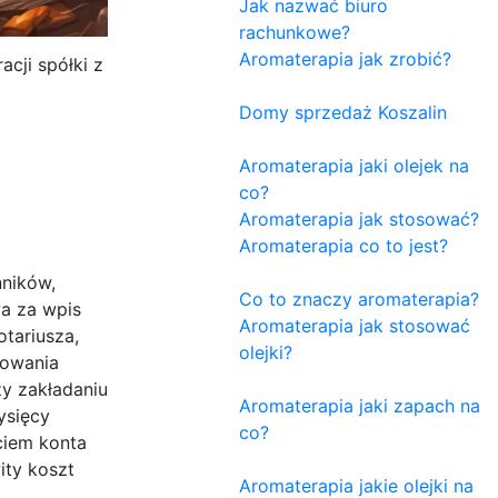
Jak nazwać biuro
rachunkowe?
Aromaterapia jak zrobić?
cji spółki z
Domy sprzedaż Koszalin
Aromaterapia jaki olejek na
co?
Aromaterapia jak stosować?
Aromaterapia co to jest?
nników,
Co to znaczy aromaterapia?
wa za wpis
Aromaterapia jak stosować
tariusza,
olejki?
kowania
zy zakładaniu
Aromaterapia jaki zapach na
ysięcy
co?
ciem konta
ity koszt
Aromaterapia jakie olejki na