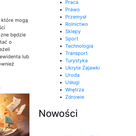
Praca
Prawo
Przemysł
, które mogą
Rolnictwo
ści
Sklepy
czne będzie
Sport
tać o
Technologia
eżeli
Transport
ewidenta lub
Turystyka
ównież
Ukryte Zajawki
Uroda
.
Usługi
Wnętrza
Zdrowie
Nowości