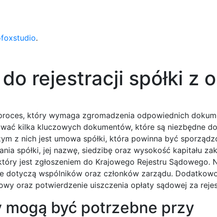
ofoxstudio
.
 rejestracji spółki z 
to proces, który wymaga zgromadzenia odpowiednich doku
tować kilka kluczowych dokumentów, które są niezbędne d
ym z nich jest umowa spółki, która powinna być sporządz
nia spółki, jej nazwę, siedzibę oraz wysokość kapitału z
który jest zgłoszeniem do Krajowego Rejestru Sądowego. 
óre dotyczą wspólników oraz członków zarządu. Dodatko
owy oraz potwierdzenie uiszczenia opłaty sądowej za rejes
 mogą być potrzebne przy