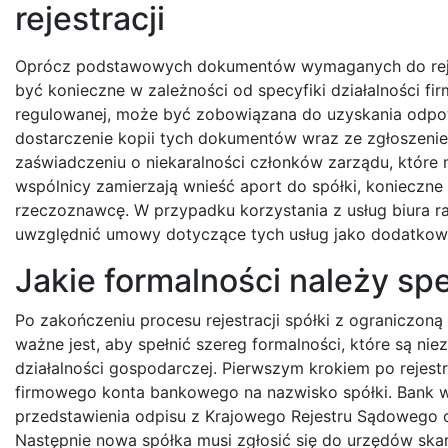
rejestracji
Oprócz podstawowych dokumentów wymaganych do rejestr
być konieczne w zależności od specyfiki działalności fir
regulowanej, może być zobowiązana do uzyskania odpow
dostarczenie kopii tych dokumentów wraz ze zgłoszeni
zaświadczeniu o niekaralności członków zarządu, które
wspólnicy zamierzają wnieść aport do spółki, konieczne
rzeczoznawcę. W przypadku korzystania z usług biura r
uwzględnić umowy dotyczące tych usług jako dodatko
Jakie formalności należy speł
Po zakończeniu procesu rejestracji spółki z ograniczon
ważne jest, aby spełnić szereg formalności, które są ni
działalności gospodarczej. Pierwszym krokiem po rejestra
firmowego konta bankowego na nazwisko spółki. Bank
przedstawienia odpisu z Krajowego Rejestru Sądowego 
Następnie nowa spółka musi zgłosić się do urzędów sk