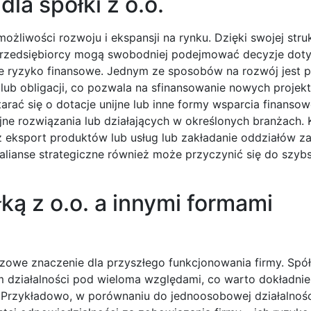
la spółki z o.o.
ożliwości rozwoju i ekspansji na rynku. Dzięki swojej stru
 przedsiębiorcy mogą swobodniej podejmować decyzje dot
ste ryzyko finansowe. Jednym ze sposobów na rozwój jest 
ub obligacji, co pozwala na sfinansowanie nowych projek
tarać się o dotacje unijne lub inne formy wsparcia finanso
ne rozwiązania lub działających w określonych branżach. 
z eksport produktów lub usług lub zakładanie oddziałów za
 alianse strategiczne również może przyczynić się do szy
ką z o.o. a innymi formami
zowe znaczenie dla przyszłego funkcjonowania firmy. Spół
m działalności pod wieloma względami, co warto dokładnie
. Przykładowo, w porównaniu do jednoosobowej działalnośc