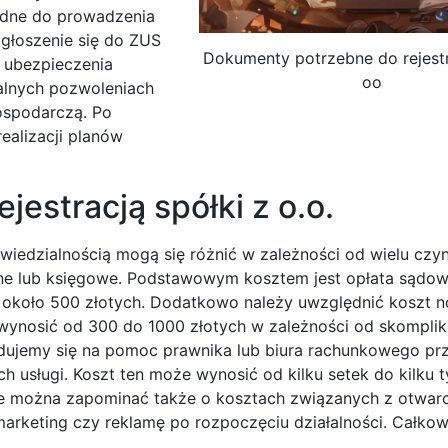
ędne do prowadzenia
 zgłoszenie się do ZUS
Dokumenty potrzebne do rejestra
a ubezpieczenia
oo
alnych pozwoleniach
ospodarczą. Po
ealizacji planów
jestracją spółki z o.o.
owiedzialnością mogą się różnić w zależności od wielu czy
awne lub księgowe. Podstawowym kosztem jest opłata sądo
około 500 złotych. Dodatkowo należy uwzględnić koszt no
wynosić od 300 do 1000 złotych w zależności od skompli
ecydujemy się na pomoc prawnika lub biura rachunkowego pr
h usługi. Koszt ten może wynosić od kilku setek do kilku t
ie można zapominać także o kosztach związanych z otwar
rketing czy reklamę po rozpoczęciu działalności. Całkow