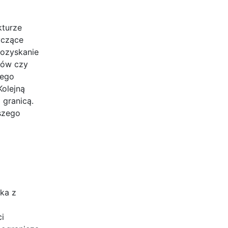
kturze
yczące
pozyskanie
tów czy
wego
Kolejną
 granicą.
bszego
ka z
i