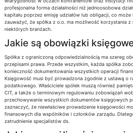
wiarygodność w oczach kontrahentów oraz instytucji fina
profesjonalna forma działalności niż jednoosobowa dz
kapitału poprzez emisję udziałów lub obligacji, co moż
zauważyć, że spółka z o.o. ma możliwość korzystania 
niektórych branżach.
Jakie są obowiązki księgowe 
Spółka z ograniczoną odpowiedzialnością ma szereg ob
przepisami prawa. Przede wszystkim, każda spółka zobo
konieczność dokumentowania wszystkich operacji fina
Księgowość musi być prowadzona zgodnie z ustawą o r
podatkowego. Właściciele spółek muszą również pamięta
CIT, a także o terminowym regulowaniu zobowiązań wo
przechowywanie wszystkich dokumentów księgowych prz
zaznaczyć, że niewłaściwe prowadzenie księgowości m
finansowych dla wspólników i członków zarządu. Dlatego
zatrudnienie specjalistów ds.