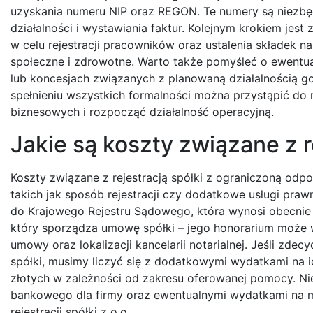
uzyskania numeru NIP oraz REGON. Te numery są niezb
działalności i wystawiania faktur. Kolejnym krokiem jest
w celu rejestracji pracowników oraz ustalenia składek n
społeczne i zdrowotne. Warto także pomyśleć o ewentu
lub koncesjach związanych z planowaną działalnością g
spełnieniu wszystkich formalności można przystąpić do r
biznesowych i rozpocząć działalność operacyjną.
Jakie są koszty związane z re
Koszty związane z rejestracją spółki z ograniczoną odp
takich jak sposób rejestracji czy dodatkowe usługi pr
do Krajowego Rejestru Sądowego, która wynosi obecnie 
który sporządza umowę spółki – jego honorarium może 
umowy oraz lokalizacji kancelarii notarialnej. Jeśli zd
spółki, musimy liczyć się z dodatkowymi wydatkami na ic
złotych w zależności od zakresu oferowanej pomocy. N
bankowego dla firmy oraz ewentualnymi wydatkami na ma
rejestracji spółki z o.o.