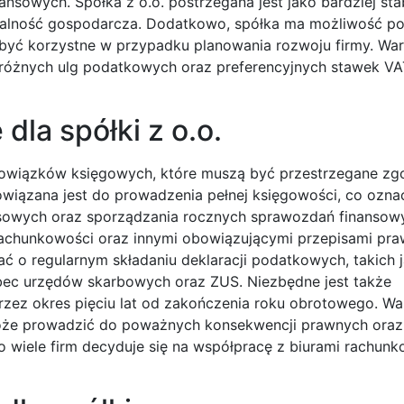
nsowych. Spółka z o.o. postrzegana jest jako bardziej stab
iałalność gospodarcza. Dodatkowo, spółka ma możliwość p
e być korzystne w przypadku planowania rozwoju firmy. Wa
z różnych ulg podatkowych oraz preferencyjnych stawek V
dla spółki z o.o.
owiązków księgowych, które muszą być przestrzegane zg
wiązana jest do prowadzenia pełnej księgowości, co ozna
nsowych oraz sporządzania rocznych sprawozdań finansow
achunkowości oraz innymi obowiązującymi przepisami pr
ć o regularnym składaniu deklaracji podatkowych, takich 
bec urzędów skarbowych oraz ZUS. Niezbędne jest także
ez okres pięciu lat od zakończenia roku obrotowego. Wa
oże prowadzić do poważnych konsekwencji prawnych oraz
 wiele firm decyduje się na współpracę z biurami rachunk