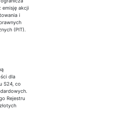
 ogranicza
 emisję akcji
towania i
 prawnych
nych (PIT).
ną
ści dla
u S24, co
andardowych.
o Rejestru
złotych