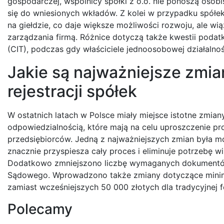
gospodarczej, wspólnicy spółki z o.o. nie ponoszą osobi
się do wniesionych wkładów. Z kolei w przypadku spółek
na giełdzie, co daje większe możliwości rozwoju, ale w
zarządzania firmą. Różnice dotyczą także kwestii poda
(CIT), podczas gdy właściciele jednoosobowej działaln
Jakie są najważniejsze zmi
rejestracji spółek
W ostatnich latach w Polsce miały miejsce istotne zmian
odpowiedzialnością, które mają na celu uproszczenie pro
przedsiębiorców. Jedną z najważniejszych zmian była mo
znacznie przyspiesza cały proces i eliminuje potrzebę
Dodatkowo zmniejszono liczbę wymaganych dokumentów
Sądowego. Wprowadzono także zmiany dotyczące minima
zamiast wcześniejszych 50 000 złotych dla tradycyjnej f
Polecamy