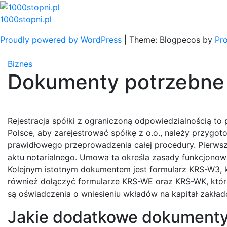
Skip
to
1000stopni.pl
content
Proudly powered by WordPress
|
Theme: Blogpecos by
Pr
Biznes
Dokumenty potrzebne do
Rejestracja spółki z ograniczoną odpowiedzialnością 
Polsce, aby zarejestrować spółkę z o.o., należy przygo
prawidłowego przeprowadzenia całej procedury. Pierwsz
aktu notarialnego. Umowa ta określa zasady funkcjonowa
Kolejnym istotnym dokumentem jest formularz KRS-W3, 
również dołączyć formularze KRS-WE oraz KRS-WK, kt
są oświadczenia o wniesieniu wkładów na kapitał zakład
Jakie dodatkowe dokumenty