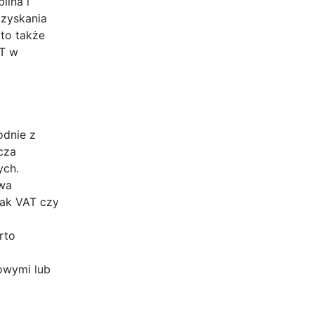
ilna i
ozyskania
rto także
AT w
odnie z
cza
ych.
awa
jak VAT czy
rto
owymi lub