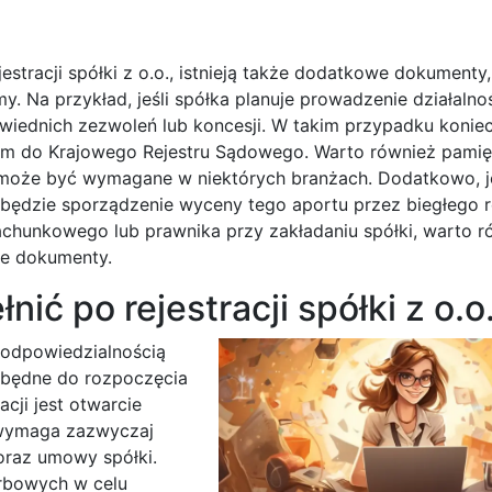
acji spółki z o.o., istnieją także dodatkowe dokumenty
my. Na przykład, jeśli spółka planuje prowadzenie działalno
iednich zezwoleń lub koncesji. W takim przypadku konie
em do Krajowego Rejestru Sądowego. Warto również pamię
 może być wymagane w niektórych branżach. Dodatkowo, j
 będzie sporządzenie wyceny tego aportu przez biegłego r
achunkowego lub prawnika przy zakładaniu spółki, warto r
we dokumenty.
nić po rejestracji spółki z o.o
ą odpowiedzialnością
ezbędne do rozpoczęcia
cji jest otwarcie
 wymaga zazwyczaj
oraz umowy spółki.
arbowych w celu