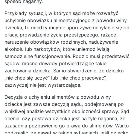
sposób naganny.
Przykłady sytuacji, w których sąd może rozważyć
uchylenie obowiązku alimentacyjnego z powodu winy
dziecka, to między innymi: uporczywe uchylanie się od
pracy, prowadzenie życia przestępczego, rażące
naruszenie obowiązków rodzinnych, nadużywanie
alkoholu lub narkotyków, które uniemożliwiają
samodzielne funkcjonowanie. Rodzic musi przedstawić
sądowi mocne dowody potwierdzające takie
zachowania dziecka. Samo stwierdzenie, że dziecko
„nie chce się uczyć” lub „nie chce pracować”,
zazwyczaj nie jest wystarczające.
Decyzja o uchyleniu alimentów z powodu winy
dziecka jest zawsze decyzją sądu, podejmowaną po
wnikliwej analizie wszystkich okoliczności sprawy. Sąd
ocenia, czy postawa dziecka jest na tyle naganna, że
uzasadnia pozbawienie go prawa do alimentów. Warto
podkreślić, że nawet w takich sytuacjach, jeśli dziecko