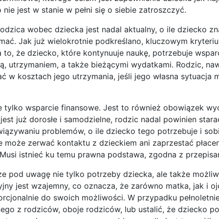
nie jest w stanie w pełni się o siebie zatroszczyć.
odzica wobec dziecka jest nadal aktualny, o ile dziecko zn
zymać. Jak już wielokrotnie podkreślano, kluczowym kryteriu
 to, że dziecko, które kontynuuje naukę, potrzebuje wspar
ą, utrzymaniem, a także bieżącymi wydatkami. Rodzic, na
 w kosztach jego utrzymania, jeśli jego własna sytuacja m
ie tylko wsparcie finansowe. Jest to również obowiązek 
jest już dorosłe i samodzielne, rodzic nadal powinien stara
wiązywaniu problemów, o ile dziecko tego potrzebuje i sob
ie może zerwać kontaktu z dzieckiem ani zaprzestać płace
e. Musi istnieć ku temu prawna podstawa, zgodna z przepis
rze pod uwagę nie tylko potrzeby dziecka, ale także możliw
ny jest wzajemny, co oznacza, że zarówno matka, jak i oj
orcjonalnie do swoich możliwości. W przypadku pełnoletni
nego z rodziców, oboje rodziców, lub ustalić, że dziecko 