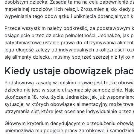
osobistym dziecka. Zasada ta ma na celu zapewnienie dz
materialnej rodziców i ich relacji. Zrozumienie, do kiedy
wypełniania tego obowiązku i uniknięcia potencjalnych 
Przede wszystkim należy podkreślić, że podstawowym k
osiągnięcie przez dziecko pełnoletności. Jednakże, jak
natychmiastowe ustanie prawa do otrzymywania alimentów
jego długość zależy od indywidualnych okoliczności rozwo
się alimenty dziecku, musimy spojrzeć szerzej niż tylko 
Kiedy ustaje obowiązek pła
Podstawową zasadą w polskim prawie jest to, że obowi
dziecko nie jest w stanie utrzymać się samodzielnie. Naj
ukończenie 18. roku życia. Jednakże, jak już wspomnian
sytuacje, w których obowiązek alimentacyjny może trwać
utrzymania się”, które jest oceniane indywidualnie przez
Głównym kryterium decydującym o przedłużeniu obowiązk
uniemożliwia mu podjęcie pracy zarobkowej i samodziel