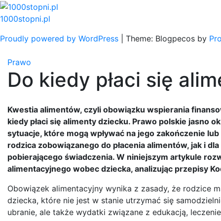
Skip
to
1000stopni.pl
content
Proudly powered by WordPress
|
Theme: Blogpecos by
Pr
Prawo
Do kiedy płaci się ali
Kwestia alimentów, czyli obowiązku wspierania finanso
kiedy płaci się alimenty dziecku. Prawo polskie jasno 
sytuacje, które mogą wpływać na jego zakończenie lub
rodzica zobowiązanego do płacenia alimentów, jak i dl
pobierającego świadczenia. W niniejszym artykule roz
alimentacyjnego wobec dziecka, analizując przepisy 
Obowiązek alimentacyjny wynika z zasady, że rodzice m
dziecka, które nie jest w stanie utrzymać się samodzieln
ubranie, ale także wydatki związane z edukacją, lecze