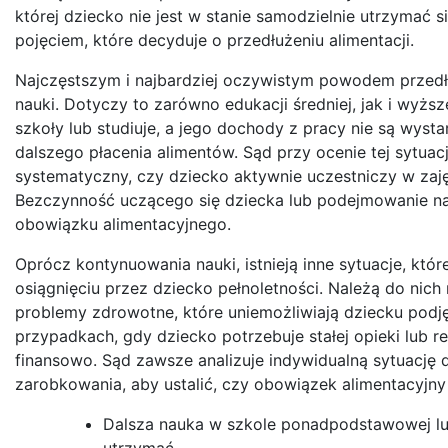
której dziecko nie jest w stanie samodzielnie utrzymać 
pojęciem, które decyduje o przedłużeniu alimentacji.
Najczęstszym i najbardziej oczywistym powodem przedł
nauki. Dotyczy to zarówno edukacji średniej, jak i wyższ
szkoły lub studiuje, a jego dochody z pracy nie są wys
dalszego płacenia alimentów. Sąd przy ocenie tej sytua
systematyczny, czy dziecko aktywnie uczestniczy w zaję
Bezczynność uczącego się dziecka lub podejmowanie n
obowiązku alimentacyjnego.
Oprócz kontynuowania nauki, istnieją inne sytuacje, kt
osiągnięciu przez dziecko pełnoletności. Należą do nic
problemy zdrowotne, które uniemożliwiają dziecku podję
przypadkach, gdy dziecko potrzebuje stałej opieki lub r
finansowo. Sąd zawsze analizuje indywidualną sytuację d
zarobkowania, aby ustalić, czy obowiązek alimentacyjn
Dalsza nauka w szkole ponadpodstawowej lub 
utrzymać.