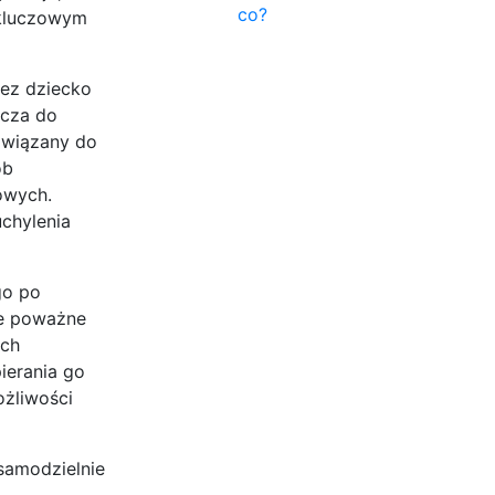
co?
t kluczowym
zez dziecko
zcza do
bowiązany do
ób
owych.
chylenia
go po
ne poważne
ich
ierania go
ożliwości
 samodzielnie