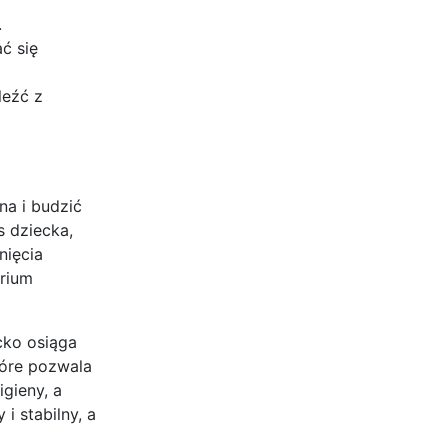
.
ć się
leźć z
na i budzić
s dziecka,
nięcia
erium
cko osiąga
tóre pozwala
gieny, a
i stabilny, a