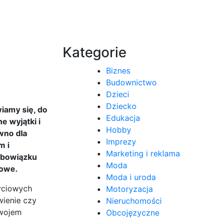
Kategorie
Biznes
Budownictwo
Dzieci
Dziecko
iamy się, do
Edukacja
e wyjątki i
Hobby
wno dla
Imprezy
m i
Marketing i reklama
 obowiązku
Moda
dowe.
Moda i uroda
yciowych
Motoryzacja
wienie czy
Nieruchomości
zwojem
Obcojęzyczne