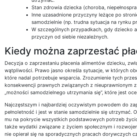
Stan zdrowia dziecka (choroba, niepełnospr
Inne uzasadnione przyczyny leżące po stronie
samodzielnie (np. trudna sytuacja na rynku pra
W szczególnych przypadkach, gdy dziecko ak
przyczyn od siebie niezależnych.
Kiedy można zaprzestać pła
Decyzja o zaprzestaniu płacenia alimentów dziecku, zwł
wątpliwości. Prawo jasno określa sytuacje, w których ob
które nadal potrzebuje wsparcia. Zrozumienie tych prze
konsekwencji prawnych związanych z nieuprawnionym zap
„możności samodzielnego utrzymania się”, które jest oce
Najczęstszym i najbardziej oczywistym powodem do zap
pełnoletność i jest w stanie samodzielnie się utrzymać.
mu na pokrycie wszystkich podstawowych potrzeb życiowy
także wydatki związane z życiem społecznym i rozwojem 
nie opierał się na sporadycznych pracach dorywczych c