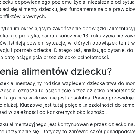
iecku odpowiedniego poziomu życia, niezależnie od sytuac
 płaci się alimenty dziecku, jest fundamentalne dla prawidł
konfliktów prawnych.
ryterium określającym zakończenie obowiązku alimentacyj
 pokazuje praktyka, samo ukończenie 18. roku życia nie za
. Istnieją bowiem sytuacje, w których obowiązek ten trw
ju i potrzeb dziecka. Dlatego też, analizując pytanie, do 
na datę osiągnięcia przez dziecko pełnoletności.
cenia alimentów dziecku?
ązek alimentacyjny rodzica względem dziecka trwa do mo
częściej oznacza to osiągnięcie przez dziecko pełnoletności
o, ta granica wiekowa nie jest absolutna. Prawo przewiduj
 dłużej. Kluczowe jest tutaj pojęcie „niezdolności do sam
 sąd w zależności od konkretnych okoliczności.
u alimentacyjnego jest kontynuowanie przez dziecko nau
ne utrzymanie się. Dotyczy to zarówno szkół ponadpodst