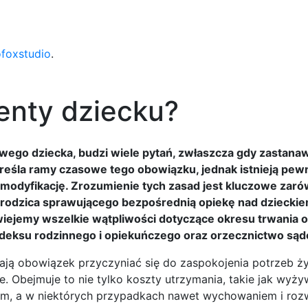
ofoxstudio
.
menty dziecku?
wego dziecka, budzi wiele pytań, zwłaszcza gdy zastanaw
określa ramy czasowe tego obowiązku, jednak istnieją pewn
 modyfikację. Zrozumienie tych zasad jest kluczowe zaró
a rodzica sprawującego bezpośrednią opiekę nad dzieckie
wiejemy wszelkie wątpliwości dotyczące okresu trwania
Kodeksu rodzinnego i opiekuńczego oraz orzecznictwo są
ają obowiązek przyczyniać się do zaspokojenia potrzeb ż
ie. Obejmuje to nie tylko koszty utrzymania, takie jak wyży
niem, a w niektórych przypadkach nawet wychowaniem i ro