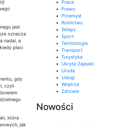
ji
Praca
owego
Prawo
Przemysł
Rolnictwo
nego jest
Sklepy
wsze oznacza
Sport
a nadal, a
Technologia
kiedy płaci
Transport
Turystyka
Ukryte Zajawki
Uroda
Usługi
mentu, gdy
Wnętrza
, czyli
Zdrowie
e bowiem
odzielnego
Nowości
ki, która
awowych, jak