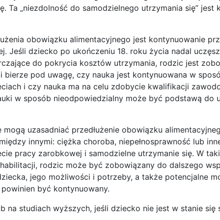
się. Ta „niezdolność do samodzielnego utrzymania się” jes
użenia obowiązku alimentacyjnego jest kontynuowanie pr
ej. Jeśli dziecko po ukończeniu 18. roku życia nadal uczęs
tarczające do pokrycia kosztów utrzymania, rodzic jest zo
cji bierze pod uwagę, czy nauka jest kontynuowana w spos
ciach i czy nauka ma na celu zdobycie kwalifikacji zawod
auki w sposób nieodpowiedzialny może być podstawą do u
óre mogą uzasadniać przedłużenie obowiązku alimentacyjne
h między innymi: ciężka choroba, niepełnosprawność lub in
cie pracy zarobkowej i samodzielne utrzymanie się. W tak
ehabilitacji, rodzic może być zobowiązany do dalszego wsp
ziecka, jego możliwości i potrzeby, a także potencjalne m
y powinien być kontynuowany.
na studiach wyższych, jeśli dziecko nie jest w stanie się