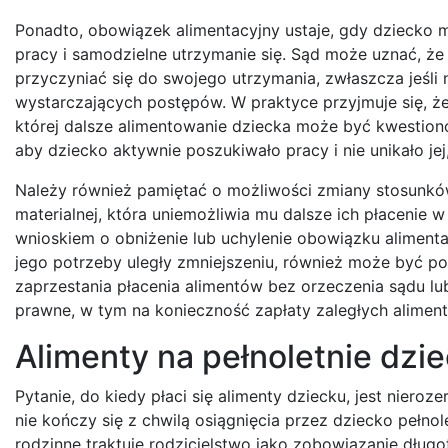
Ponadto, obowiązek alimentacyjny ustaje, gdy dziecko 
pracy i samodzielne utrzymanie się. Sąd może uznać, że
przyczyniać się do swojego utrzymania, zwłaszcza jeśli
wystarczających postępów. W praktyce przyjmuje się, ż
której dalsze alimentowanie dziecka może być kwestiono
aby dziecko aktywnie poszukiwało pracy i nie unikało jej,
Należy również pamiętać o możliwości zmiany stosunków. 
materialnej, która uniemożliwia mu dalsze ich płacenie
wnioskiem o obniżenie lub uchylenie obowiązku aliment
jego potrzeby uległy zmniejszeniu, również może być p
zaprzestania płacenia alimentów bez orzeczenia sądu lu
prawne, w tym na konieczność zapłaty zaległych alimen
Alimenty na pełnoletnie dzie
Pytanie, do kiedy płaci się alimenty dziecku, jest nier
nie kończy się z chwilą osiągnięcia przez dziecko pełno
rodzinne traktuje rodzicielstwo jako zobowiązanie dług