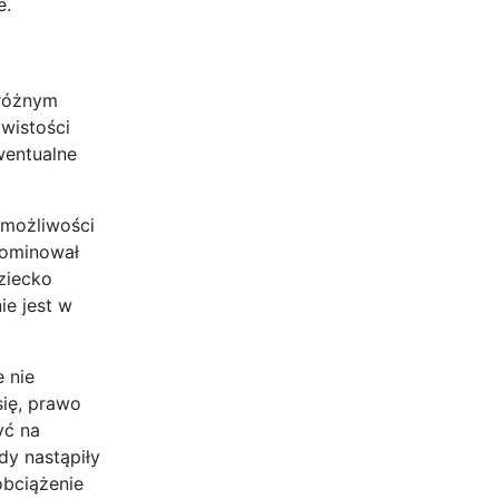
e.
 różnym
wistości
wentualne
 możliwości
 dominował
ziecko
ie jest w
 nie
się, prawo
yć na
dy nastąpiły
obciążenie