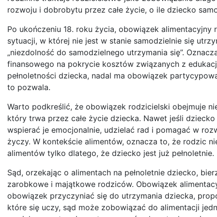
rozwoju i dobrobytu przez całe życie, o ile dziecko samo 
Po ukończeniu 18. roku życia, obowiązek alimentacyjny r
sytuacji, w której nie jest w stanie samodzielnie się utr
„niezdolność do samodzielnego utrzymania się”. Oznacza
finansowego na pokrycie kosztów związanych z edukacj
pełnoletności dziecka, nadal ma obowiązek partycypować
to pozwala.
Warto podkreślić, że obowiązek rodzicielski obejmuje n
który trwa przez całe życie dziecka. Nawet jeśli dziecko 
wspierać je emocjonalnie, udzielać rad i pomagać w roz
życzy. W kontekście alimentów, oznacza to, że rodzic n
alimentów tylko dlatego, że dziecko jest już pełnoletni
Sąd, orzekając o alimentach na pełnoletnie dziecko, bie
zarobkowe i majątkowe rodziców. Obowiązek alimentacyj
obowiązek przyczyniać się do utrzymania dziecka, prop
które się uczy, sąd może zobowiązać do alimentacji jed