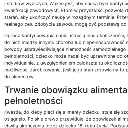
i studiów wyższych. Ważne jest, aby nauka była konty
kwalifikacji zawodowych, które w przyszłości pozwolą d
starań, aby ukończyć naukę w rozsądnym terminie. Prze
realnego celu zdobycia zawodu mogą być podstawą do 
Oprócz kontynuowania nauki, istnieją inne okoliczności,
do nich między innymi: choroba lub niepełnosprawność d
powody usprawiedliwiające niemożność samodzielnego ut
pełnoletności, dziecko może nadal być uprawnione do o
indywidualnie, z uwzględnieniem całokształtu okoliczno
możliwości zarobkowania, jeśli jego stan zdrowia na to
do alimentów.
Trwanie obowiązku alimenta
pełnoletności
Kwestia, do kiedy płaci się alimenty dziecku, staje się sz
osiągnęło. Polskie prawo przewiduje, że obowiązek alim
chwilą ukończenia przez dziecko 18. roku życia. Podst