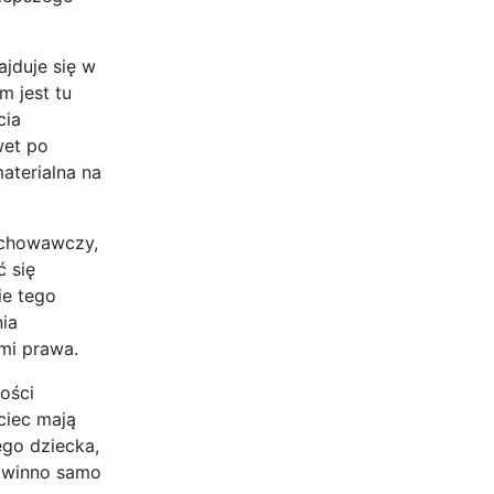
ajduje się w
m jest tu
cia
wet po
aterialna na
wychowawczy,
ć się
ie tego
nia
ami prawa.
ości
ciec mają
ego dziecka,
powinno samo