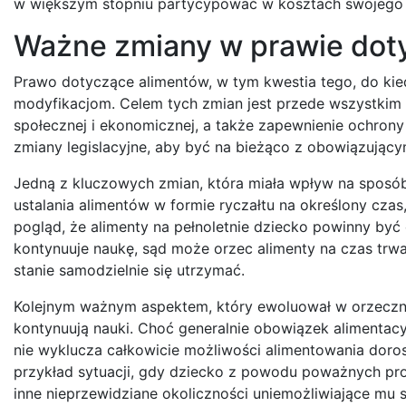
w większym stopniu partycypować w kosztach swojego u
Ważne zmiany w prawie doty
Prawo dotyczące alimentów, w tym kwestia tego, do kiedy
modyfikacjom. Celem tych zmian jest przede wszystkim 
społecznej i ekonomicznej, a także zapewnienie ochrony 
zmiany legislacyjne, aby być na bieżąco z obowiązujący
Jedną z kluczowych zmian, która miała wpływ na sposó
ustalania alimentów w formie ryczałtu na określony czas
pogląd, że alimenty na pełnoletnie dziecko powinny być 
kontynuuje naukę, sąd może orzec alimenty na czas trwan
stanie samodzielnie się utrzymać.
Kolejnym ważnym aspektem, który ewoluował w orzecznict
kontynuują nauki. Choć generalnie obowiązek alimentacy
nie wyklucza całkowicie możliwości alimentowania doro
przykład sytuacji, gdy dziecko z powodu poważnych pro
inne nieprzewidziane okoliczności uniemożliwiające mu