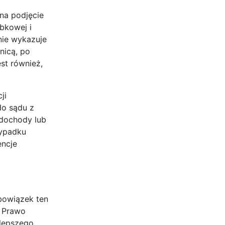
na podjęcie
bkowej i
nie wykazuje
nicą, po
st również,
ji
do sądu z
 dochody lub
zypadku
encje
Obowiązek ten
. Prawo
jlepszego