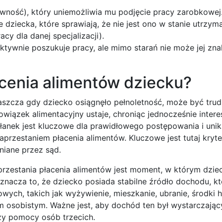
awność), który uniemożliwia mu podjęcie pracy zarobkowej
 dziecka, które sprawiają, że nie jest ono w stanie utrzyma
cy dla danej specjalizacji).
tywnie poszukuje pracy, ale mimo starań nie może jej zna
cenia alimentów dziecku?
aszcza gdy dziecko osiągnęło pełnoletność, może być trud
owiązek alimentacyjny ustaje, chroniąc jednocześnie intere
słanek jest kluczowe dla prawidłowego postępowania i unik
rzestaniem płacenia alimentów. Kluczowe jest tutaj kryt
niane przez sąd.
rzestania płacenia alimentów jest moment, w którym dzie
 Oznacza to, że dziecko posiada stabilne źródło dochodu, k
ch, takich jak wyżywienie, mieszkanie, ubranie, środki hi
osobistym. Ważne jest, aby dochód ten był wystarczający 
zy pomocy osób trzecich.