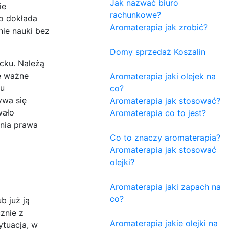
Jak nazwać biuro
ie
rachunkowe?
ko dokłada
Aromaterapia jak zrobić?
ie nauki bez
Domy sprzedaż Koszalin
ecku. Należą
ne ważne
Aromaterapia jaki olejek na
iu
co?
ywa się
Aromaterapia jak stosować?
wało
Aromaterapia co to jest?
ania prawa
Co to znaczy aromaterapia?
Aromaterapia jak stosować
olejki?
Aromaterapia jaki zapach na
co?
b już ją
znie z
Aromaterapia jakie olejki na
ytuacja, w