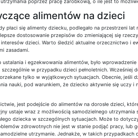
trzymania poprzez pracę zarobkową, o ile jest to możliw
czące alimentów na dzieci
 płaci się alimenty dziecku, podlegało na przestrzeni lat
lepsze dostosowanie przepisów do zmieniającej się rzeczy
interesów dzieci. Warto śledzić aktualne orzecznictwo i e
mi zasadami.
b ustalania i egzekwowania alimentów, było wprowadzenie
, szczególnie w przypadku dzieci pełnoletnich. Wcześniej
orzekane tylko w wyjątkowych sytuacjach. Obecnie, jeśli d
ia nauki, pod warunkiem, że dziecko aktywnie się uczy i n
wie, jest podejście do alimentów na dorosłe dzieci, które
jny ustaje wraz z możliwością samodzielnego utrzymania 
słego dziecka w szczególnych sytuacjach. Może to dotycz
blemów zdrowotnych nie jest w stanie podjąć pracy, lub g
 samodzielne utrzymanie. Jednakże, w takich przypadkach 