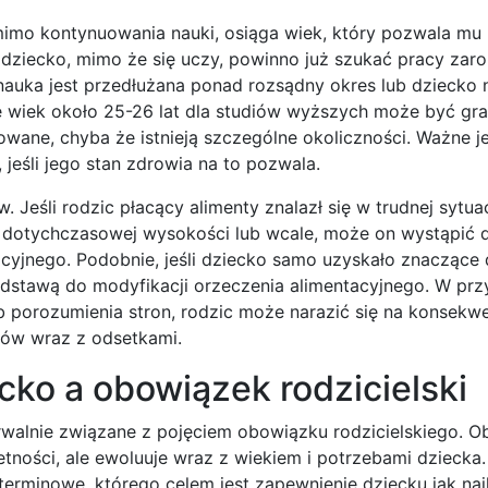
mimo kontynuowania nauki, osiąga wiek, który pozwala mu 
 dziecko, mimo że się uczy, powinno już szukać pracy zaro
 nauka jest przedłużana ponad rozsądny okres lub dziecko 
e wiek około 25-26 lat dla studiów wyższych może być gra
wane, chyba że istnieją szczególne okoliczności. Ważne je
 jeśli jego stan zdrowia na to pozwala.
Jeśli rodzic płacący alimenty znalazł się w trudnej sytuac
 w dotychczasowej wysokości lub wcale, może on wystąpić 
acyjnego. Podobnie, jeśli dziecko samo uzyskało znaczące
odstawą do modyfikacji orzeczenia alimentacyjnego. W pr
b porozumienia stron, rodzic może narazić się na konsekw
tów wraz z odsetkami.
cko a obowiązek rodzicielski
ozerwalnie związane z pojęciem obowiązku rodzicielskiego. 
letności, ale ewoluuje wraz z wiekiem i potrzebami dziecka
oterminowe, którego celem jest zapewnienie dziecku jak na