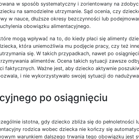
nuowana w sposób systematyczny i zorientowany na zdobyc
ziecku na samodzielne utrzymanie. Sąd ocenia, czy dziec
rwy w nauce, dłuższe okresy bezczynności lub podejmowan
uchylenia obowiązku alimentacyjnego.
 które mogą wpływać na to, do kiedy płaci się alimenty dzi
ziecka, która uniemożliwia mu podjęcie pracy, czy też in
rzymania się. W takich przypadkach, nawet po osiągnięc
trzymywania alimentów. Ocena takich sytuacji zawsze odb
ści faktycznych. Ważne jest, aby dziecko aktywnie poszuki
 pozwala, i nie wykorzystywało swojej sytuacji do nadużyw
cyjnego po osiągnięciu
czególnie istotna, gdy dziecko zbliża się do pełnoletności lu
entacyjny rodzica wobec dziecka nie kończy się automatyc
awowym warunkiem dalszego trwania tego obowiązku jest s