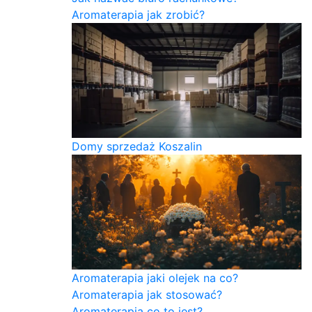
Aromaterapia jak zrobić?
Domy sprzedaż Koszalin
Aromaterapia jaki olejek na co?
Aromaterapia jak stosować?
Aromaterapia co to jest?