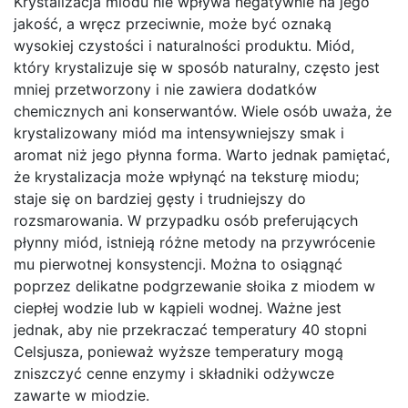
Krystalizacja miodu nie wpływa negatywnie na jego
jakość, a wręcz przeciwnie, może być oznaką
wysokiej czystości i naturalności produktu. Miód,
który krystalizuje się w sposób naturalny, często jest
mniej przetworzony i nie zawiera dodatków
chemicznych ani konserwantów. Wiele osób uważa, że
krystalizowany miód ma intensywniejszy smak i
aromat niż jego płynna forma. Warto jednak pamiętać,
że krystalizacja może wpłynąć na teksturę miodu;
staje się on bardziej gęsty i trudniejszy do
rozsmarowania. W przypadku osób preferujących
płynny miód, istnieją różne metody na przywrócenie
mu pierwotnej konsystencji. Można to osiągnąć
poprzez delikatne podgrzewanie słoika z miodem w
ciepłej wodzie lub w kąpieli wodnej. Ważne jest
jednak, aby nie przekraczać temperatury 40 stopni
Celsjusza, ponieważ wyższe temperatury mogą
zniszczyć cenne enzymy i składniki odżywcze
zawarte w miodzie.