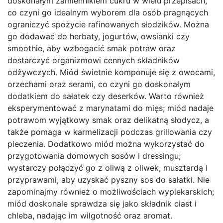
doskonałym zamiennikiem cukru w wielu przepisach,
co czyni go idealnym wyborem dla osób pragnących
ograniczyć spożycie rafinowanych słodzików. Można
go dodawać do herbaty, jogurtów, owsianki czy
smoothie, aby wzbogacić smak potraw oraz
dostarczyć organizmowi cennych składników
odżywczych. Miód świetnie komponuje się z owocami,
orzechami oraz serami, co czyni go doskonałym
dodatkiem do sałatek czy deserków. Warto również
eksperymentować z marynatami do mięs; miód nadaje
potrawom wyjątkowy smak oraz delikatną słodycz, a
także pomaga w karmelizacji podczas grillowania czy
pieczenia. Dodatkowo miód można wykorzystać do
przygotowania domowych sosów i dressingu;
wystarczy połączyć go z oliwą z oliwek, musztardą i
przyprawami, aby uzyskać pyszny sos do sałatki. Nie
zapominajmy również o możliwościach wypiekarskich;
miód doskonale sprawdza się jako składnik ciast i
chleba, nadając im wilgotność oraz aromat.