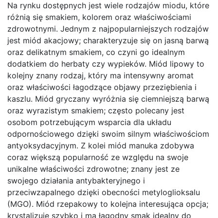
Na rynku dostępnych jest wiele rodzajów miodu, które
różnią się smakiem, kolorem oraz właściwościami
zdrowotnymi. Jednym z najpopularniejszych rodzajów
jest miód akacjowy; charakteryzuje się on jasną barwą
oraz delikatnym smakiem, co czyni go idealnym
dodatkiem do herbaty czy wypieków. Miód lipowy to
kolejny znany rodzaj, który ma intensywny aromat
oraz właściwości łagodzące objawy przeziębienia i
kaszlu. Miód gryczany wyróżnia się ciemniejszą barwą
oraz wyrazistym smakiem; często polecany jest
osobom potrzebującym wsparcia dla układu
odpornościowego dzięki swoim silnym właściwościom
antyoksydacyjnym. Z kolei miód manuka zdobywa
coraz większą popularność ze względu na swoje
unikalne właściwości zdrowotne; znany jest ze
swojego działania antybakteryjnego i
przeciwzapalnego dzięki obecności metyloglioksalu
(MGO). Miód rzepakowy to kolejna interesująca opcja;
krystalizuje szybko i ma łagodny smak idealny do