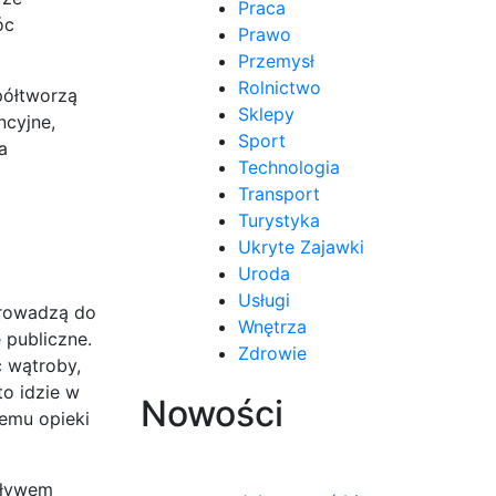
Praca
óc
Prawo
Przemysł
Rolnictwo
półtworzą
Sklepy
ncyjne,
Sport
a
Technologia
Transport
Turystyka
Ukryte Zajawki
Uroda
Usługi
prowadzą do
Wnętrza
 publiczne.
Zdrowie
ć wątroby,
to idzie w
Nowości
temu opieki
pływem