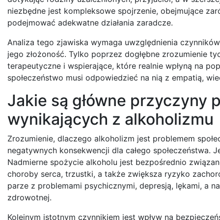
niezbędne jest kompleksowe spojrzenie, obejmujące zaró
podejmować adekwatne działania zaradcze.
Analiza tego zjawiska wymaga uwzględnienia czynników 
jego złożoność. Tylko poprzez dogłębne zrozumienie t
terapeutyczne i wspierające, które realnie wpłyną na pop
społeczeństwo musi odpowiedzieć na nią z empatią, wie
Jakie są główne przyczyny
wynikających z alkoholizmu
Zrozumienie, dlaczego alkoholizm jest problemem społe
negatywnych konsekwencji dla całego społeczeństwa. J
Nadmierne spożycie alkoholu jest bezpośrednio związan
choroby serca, trzustki, a także zwiększa ryzyko zacho
parze z problemami psychicznymi, depresją, lękami, a n
zdrowotnej.
Kolejnym istotnym czynnikiem jest wpływ na bezpiecze