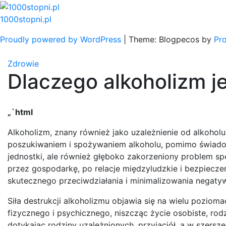
Skip
to
1000stopni.pl
content
Proudly powered by WordPress
|
Theme: Blogpecos by
Pr
Zdrowie
Dlaczego alkoholizm 
„`html
Alkoholizm, znany również jako uzależnienie od alkohol
poszukiwaniem i spożywaniem alkoholu, pomimo świadom
jednostki, ale również głęboko zakorzeniony problem sp
przez gospodarkę, po relacje międzyludzkie i bezpiecze
skutecznego przeciwdziałania i minimalizowania negaty
Siła destrukcji alkoholizmu objawia się na wielu pozio
fizycznego i psychicznego, niszcząc życie osobiste, rod
dotykając rodziny uzależnionych, przyjaciół, a w szersz