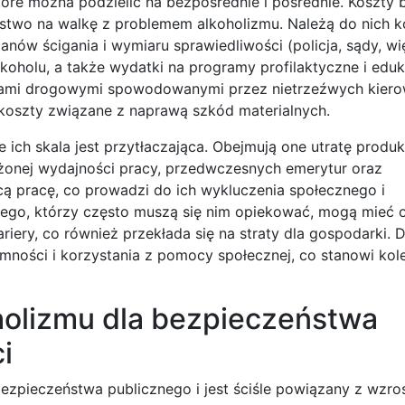
re można podzielić na bezpośrednie i pośrednie. Koszty 
stwo na walkę z problemem alkoholizmu. Należą do nich k
rganów ścigania i wymiaru sprawiedliwości (policja, sądy, w
oholu, a także wydatki na programy profilaktyczne i eduk
kami drogowymi spowodowanymi przez nietrzeźwych kiero
 koszty związane z naprawą szkód materialnych.
e ich skala jest przytłaczająca. Obejmują one utratę produ
iżonej wydajności pracy, przedwczesnych emerytur oraz
ą pracę, co prowadzi do ich wykluczenia społecznego i
ego, którzy często muszą się nim opiekować, mogą mieć 
ery, co również przekłada się na straty dla gospodarki.
ości i korzystania z pomocy społecznej, co stanowi kol
holizmu dla bezpieczeństwa
i
ezpieczeństwa publicznego i jest ściśle powiązany z wzr