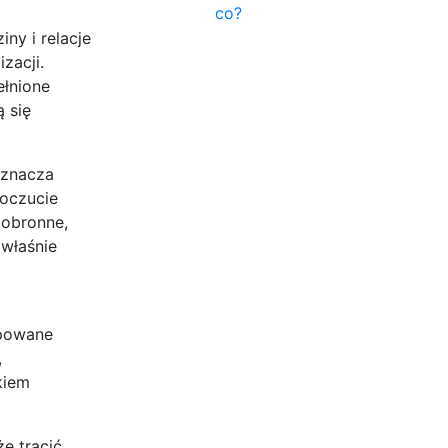
co?
ny i relacje
zacji.
ełnione
ą się
oznacza
poczucie
 obronne,
właśnie
ępowane
,
kiem
e tracić