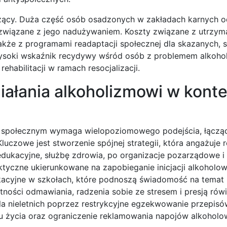
czący. Duża część osób osadzonych w zakładach karnych 
związane z jego nadużywaniem. Koszty związane z utrzy
także z programami readaptacji społecznej dla skazanych, 
 wysoki wskaźnik recydywy wśród osób z problemem alkoh
ehabilitacji w ramach resocjalizacji.
ziałania alkoholizmowi w kont
ie społecznym wymaga wielopoziomowego podejścia, łączą
Kluczowe jest stworzenie spójnej strategii, która angażuje 
 edukacyjne, służbę zdrowia, po organizacje pozarządowe 
laktyczne ukierunkowane na zapobieganie inicjacji alkoholow
kacyjne w szkołach, które podnoszą świadomość na temat
ości odmawiania, radzenia sobie ze stresem i presją rów
la nieletnich poprzez restrykcyjne egzekwowanie przepisó
u życia oraz ograniczenie reklamowania napojów alkoholo