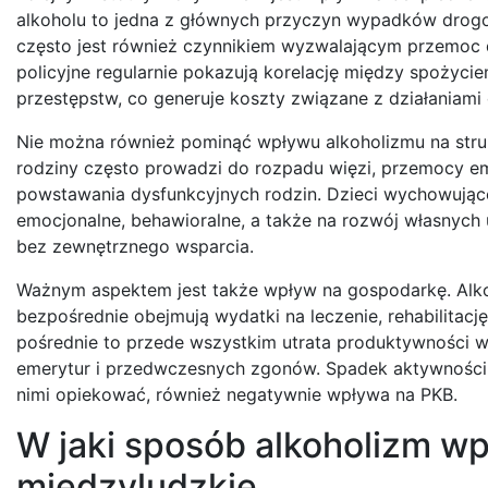
alkoholu to jedna z głównych przyczyn wypadków drogow
często jest również czynnikiem wyzwalającym przemoc d
policyjne regularnie pokazują korelację między spożyc
przestępstw, co generuje koszty związane z działaniami
Nie można również pominąć wpływu alkoholizmu na strukt
rodziny często prowadzi do rozpadu więzi, przemocy emo
powstawania dysfunkcyjnych rodzin. Dzieci wychowujące
emocjonalne, behawioralne, a także na rozwój własnych u
bez zewnętrznego wsparcia.
Ważnym aspektem jest także wpływ na gospodarkę. Alko
bezpośrednie obejmują wydatki na leczenie, rehabilitację
pośrednie to przede wszystkim utrata produktywności wy
emerytur i przedwczesnych zgonów. Spadek aktywności z
nimi opiekować, również negatywnie wpływa na PKB.
W jaki sposób alkoholizm wpł
międzyludzkie