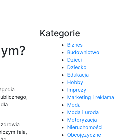
Kategorie
Biznes
nym?
Budownictwo
Dzieci
Dziecko
Edukacja
Hobby
agedia
Imprezy
publicznego,
Marketing i reklama
 dla
Moda
Moda i uroda
Motoryzacja
 zdrowia
Nieruchomości
iczym fala,
Obcojęzyczne
 że