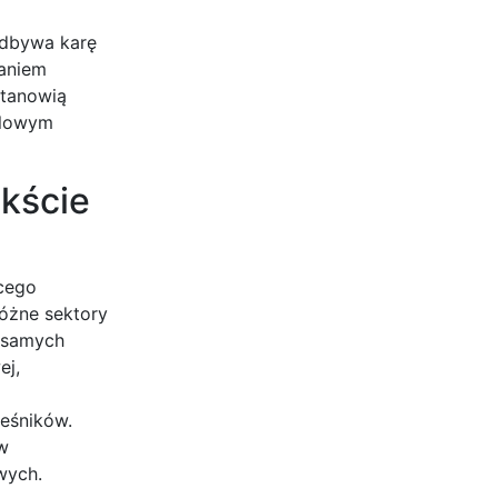
odbywa karę
maniem
stanowią
olowym
ekście
cego
różne sektory
i samych
ej,
ieśników.
w
wych.