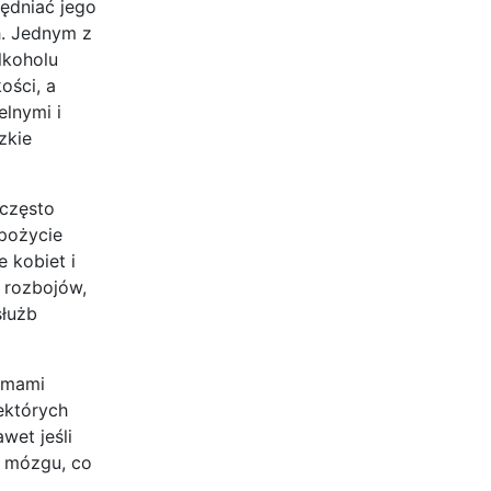
ędniać jego
h. Jednym z
lkoholu
ości, a
lnymi i
zkie
 często
spożycie
 kobiet i
 rozbojów,
służb
lemami
ektórych
wet jeśli
ń mózgu, co