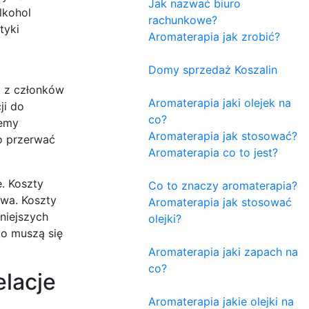
Jak nazwać biuro
lkohol
rachunkowe?
tyki
Aromaterapia jak zrobić?
Domy sprzedaż Koszalin
o z członków
Aromaterapia jaki olejek na
ji do
co?
lemy
Aromaterapia jak stosować?
no przerwać
Aromaterapia co to jest?
. Koszty
Co to znaczy aromaterapia?
twa. Koszty
Aromaterapia jak stosować
niejszych
olejki?
to muszą się
Aromaterapia jaki zapach na
co?
elacje
Aromaterapia jakie olejki na