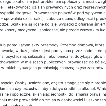
laczego alkoholizm jest problemem społecznym, musi uwzgl
li i efektywność działań prewencyjnych oraz represyjnyc
są wypadki drogowe. Prowadzenie pojazdów pod wpływem a
spowalnia czas reakcji, zaburza ocenę odległości i prędk
. Skutkiem są liczne kolizje, wypadki z ofiarami śmierte
ne koszty medyczne i społeczne, ale przede wszystkim lud
 lub potęgującym akty przemocy. Przemoc domowa, która
towania, w dużej mierze jest podsycana przez nadmierne 
, psychiczną, seksualną i ekonomiczną, dotykając głównie
chowaniom w miejscach publicznych, prowadząc do bójek,
ji w takich sytuacjach pochłaniają znaczną część zasobów 
 aspekt. Osoby uzależnione, często zmagające się z prob
włamania czy oszustwa, aby zdobyć środki na alkohol. W ni
ne i społeczne, skłaniając jednostki do łamania prawa, na
lkoholu może prowadzić do zmian w osobowości i uszkodze
 antyspołecznych.