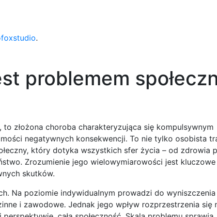
ofoxstudio
.
jest problemem społecz
u, to złożona choroba charakteryzująca się kompulsywnym
ości negatywnych konsekwencji. To nie tylko osobista tr
ołeczny, który dotyka wszystkich sfer życia – od zdrowia 
ństwo. Zrozumienie jego wielowymiarowości jest kluczowe
wnych skutków.
mach. Na poziomie indywidualnym prowadzi do wyniszczenia
zinne i zawodowe. Jednak jego wpływ rozprzestrzenia się n
ej perspektywie, całą społeczność. Skala problemu sprawia,