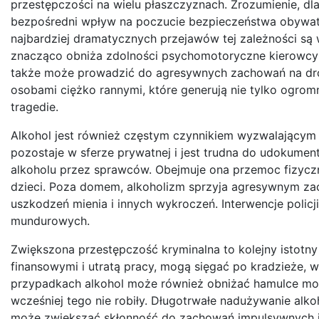
przestępczości na wielu płaszczyznach. Zrozumienie, d
bezpośredni wpływ na poczucie bezpieczeństwa obywate
najbardziej dramatycznych przejawów tej zależności 
znacząco obniża zdolności psychomotoryczne kierowcy – 
także może prowadzić do agresywnych zachowań na drodze
osobami ciężko rannymi, które generują nie tylko ogrom
tragedie.
Alkohol jest również częstym czynnikiem wyzwalającym
pozostaje w sferze prywatnej i jest trudna do udokumen
alkoholu przez sprawców. Obejmuje ona przemoc fizyczną
dzieci. Poza domem, alkoholizm sprzyja agresywnym za
uszkodzeń mienia i innych wykroczeń. Interwencje polic
mundurowych.
Zwiększona przestępczość kryminalna to kolejny istotny
finansowymi i utratą pracy, mogą sięgać po kradzieże, 
przypadkach alkohol może również obniżać hamulce moral
wcześniej tego nie robiły. Długotrwałe nadużywanie a
może zwiększać skłonność do zachowań impulsywnych i