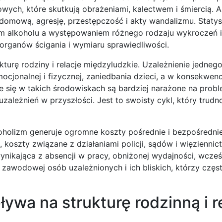
ych, które skutkują obrażeniami, kalectwem i śmiercią. A
omową, agresję, przestępczość i akty wandalizmu. Statys
iem alkoholu a występowaniem różnego rodzaju wykroczeń i
 organów ścigania i wymiaru sprawiedliwości.
urę rodziny i relacje międzyludzkie. Uzależnienie jedneg
cjonalnej i fizycznej, zaniedbania dzieci, a w konsekwenc
 się w takich środowiskach są bardziej narażone na prob
zależnień w przyszłości. Jest to swoisty cykl, który trud
holizm generuje ogromne koszty pośrednie i bezpośrednie
, koszty związane z działaniami policji, sądów i więziennic
nikająca z absencji w pracy, obniżonej wydajności, wcześ
awodowej osób uzależnionych i ich bliskich, którzy częs
ywa na strukturę rodzinną i r