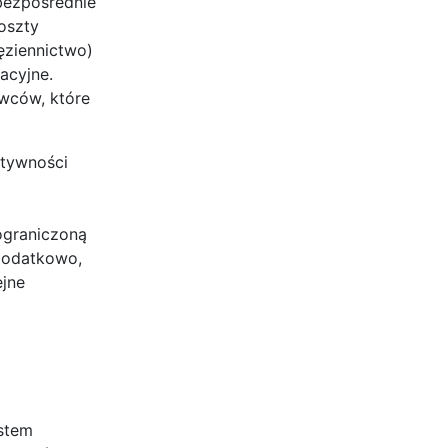
bezpośrednie
oszty
ięziennictwo)
acyjne.
wców, które
ktywności
ograniczoną
 Dodatkowo,
ejne
ostem