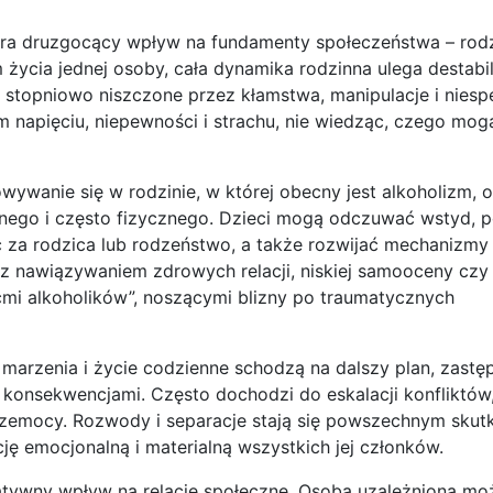
ra druzgocący wpływ na fundamenty społeczeństwa – rodzi
życia jednej osoby, cała dynamika rodzinna ulega destabili
st stopniowo niszczone przez kłamstwa, manipulacje i niesp
m napięciu, niepewności i strachu, nie wiedząc, czego mog
wywanie się w rodzinie, w której obecny jest alkoholizm, 
nego i często fizycznego. Dzieci mogą odczuwać wstyd, 
 za rodzica lub rodzeństwo, a także rozwijać mechanizmy
 nawiązywaniem zdrowych relacji, niskiej samooceny czy 
ećmi alkoholików”, noszącymi blizny po traumatycznych
, marzenia i życie codzienne schodzą na dalszy plan, zast
 konsekwencjami. Często dochodzi do eskalacji konfliktów
zemocy. Rozwody i separacje stają się powszechnym skut
ję emocjonalną i materialną wszystkich jej członków.
atywny wpływ na relacje społeczne. Osoba uzależniona moż