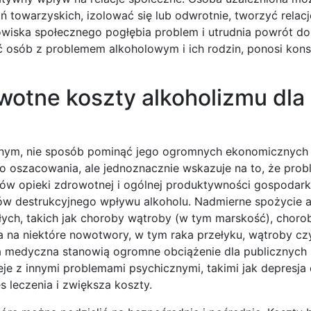
 towarzyskich, izolować się lub odwrotnie, tworzyć relacj
owiska społecznego pogłębia problem i utrudnia powrót d
rać osób z problemem alkoholowym i ich rodzin, ponosi ko
wotne koszty alkoholizmu dla
cznym, nie sposób pominąć jego ogromnych ekonomicznych 
o oszacowania, ale jednoznacznie wskazuje na to, że prob
ów opieki zdrowotnej i ogólnej produktywności gospodarki
ów destrukcyjnego wpływu alkoholu. Nadmierne spożycie a
ych, takich jak choroby wątroby (w tym marskość), choro
a na niektóre nowotwory, w tym raka przełyku, wątroby czy
ieka medyczna stanowią ogromne obciążenie dla publicznyc
eje z innymi problemami psychicznymi, takimi jak depresja
s leczenia i zwiększa koszty.