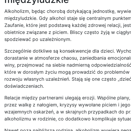
Alkoholizm, będąc chorobą dotykającą jednostkę, wywie
międzyludzkie. Gdy alkohol staje się centralnym punktem 
Zaufanie, które jest podstawą każdej zdrowej relacji, je
obietnice związane z piciem. Bliscy często żyją w ciągły
spodziewać po uzależnionym.
Szczególnie dotkliwe są konsekwencje dla dzieci. Wycho
dorastanie w atmosferze chaosu, zaniedbania emocjonal
winy, przejmować na siebie nadmierną odpowiedzialność
które w dorosłym życiu mogą prowadzić do problemów z
rozwoju własnych uzależnień. Stają się one często „dzi
doświadczeniach.
Relacje między partnerami ulegają erozji. Wspólne plany
przez walkę z nałogiem, kryzysy wywołane piciem i jego
wzajemnych oskarżeń, a w skrajnych przypadkach do pr
alkoholizmu w rodzinie, co dodatkowo komplikuje sytuac
Nawet poza najbliższą rodziną, alkoholizm wywiera neg