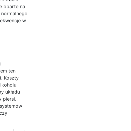
e oparte na
o normalnego
nsekwencje w
i
lem ten
. Koszty
lkoholu
by układu
 piersi.
h systemów
 czy