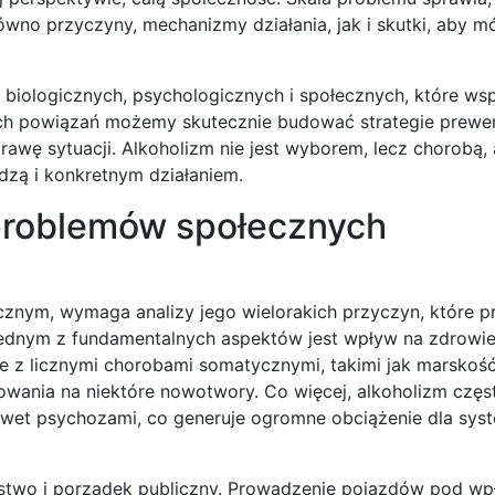
wno przyczyny, mechanizmy działania, jak i skutki, aby m
biologicznych, psychologicznych i społecznych, które ws
ych powiązań możemy skutecznie budować strategie prewe
rawę sytuacji. Alkoholizm nie jest wyborem, lecz chorobą, 
dzą i konkretnym działaniem.
 problemów społecznych
cznym, wymaga analizy jego wielorakich przyczyn, które 
ednym z fundamentalnych aspektów jest wpływ na zdrowie
e z licznymi chorobami somatycznymi, takimi jak marskoś
rowania na niektóre nowotwory. Co więcej, alkoholizm częs
awet psychozami, co generuje ogromne obciążenie dla sys
ństwo i porządek publiczny. Prowadzenie pojazdów pod w