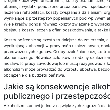
Drugim kluczowym obszarem są koszty ekonomiczne, któ
obejmują wydatki ponoszone przez państwo i społeczeń
leczenia i rehabilitacji, koszty związane z działaniami o
wynikające z przestępstw popełnianych pod wpływem alk
Wiele krajów ponosi również koszty związane z wypad
obejmują koszty leczenia ofiar, odszkodowania, a także
Koszty pośrednie są często trudniejsze do zmierzenia, al
wynikającą z absencji w pracy osób uzależnionych, obn
przedwczesnych zgonów. Osoby uzależnione często trac
ekonomicznego. Również członkowie rodziny uzależnion
możliwość pracy zawodowej lub muszą rezygnować z kari
alkoholizm może prowadzić do wzrostu ubóstwa, bezdomn
obciążenie dla budżetu państwa.
Jakie są konsekwencje alko
publicznego i przestępczośc
Alkoholizm stanowi jedno z największych zagrożeń dla b