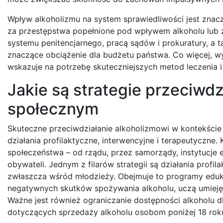
Wpływ alkoholizmu na system sprawiedliwości jest zna
za przestępstwa popełnione pod wpływem alkoholu lub 
systemu penitencjarnego, pracą sądów i prokuratury, a 
znaczące obciążenie dla budżetu państwa. Co więcej,
wskazuje na potrzebę skuteczniejszych metod leczenia i r
Jakie są strategie przeciwd
społecznym
Skuteczne przeciwdziałanie alkoholizmowi w kontekśc
działania profilaktyczne, interwencyjne i terapeutyczne. 
społeczeństwa – od rządu, przez samorządy, instytucje
obywateli. Jednym z filarów strategii są działania profi
zwłaszcza wśród młodzieży. Obejmuje to programy edu
negatywnych skutków spożywania alkoholu, uczą umiejętn
Ważne jest również ograniczanie dostępności alkoholu d
dotyczących sprzedaży alkoholu osobom poniżej 18 rok