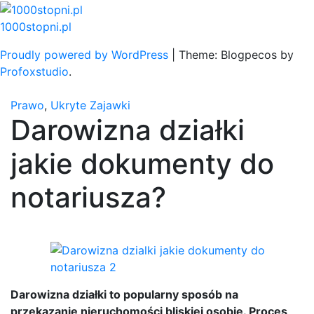
Skip
to
1000stopni.pl
content
Proudly powered by WordPress
|
Theme: Blogpecos by
Profoxstudio
.
Prawo
,
Ukryte Zajawki
Darowizna działki
jakie dokumenty do
notariusza?
Darowizna działki to popularny sposób na
przekazanie nieruchomości bliskiej osobie. Proces