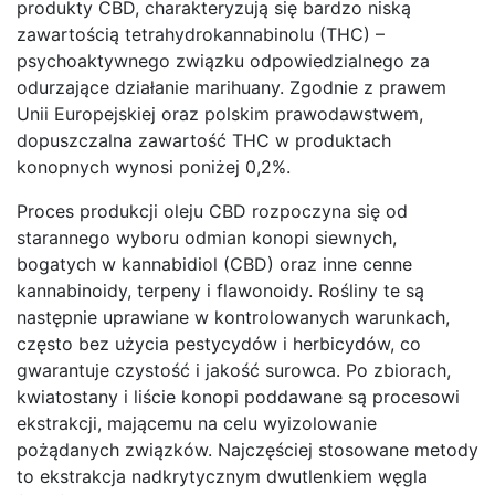
produkty CBD, charakteryzują się bardzo niską
zawartością tetrahydrokannabinolu (THC) –
psychoaktywnego związku odpowiedzialnego za
odurzające działanie marihuany. Zgodnie z prawem
Unii Europejskiej oraz polskim prawodawstwem,
dopuszczalna zawartość THC w produktach
konopnych wynosi poniżej 0,2%.
Proces produkcji oleju CBD rozpoczyna się od
starannego wyboru odmian konopi siewnych,
bogatych w kannabidiol (CBD) oraz inne cenne
kannabinoidy, terpeny i flawonoidy. Rośliny te są
następnie uprawiane w kontrolowanych warunkach,
często bez użycia pestycydów i herbicydów, co
gwarantuje czystość i jakość surowca. Po zbiorach,
kwiatostany i liście konopi poddawane są procesowi
ekstrakcji, mającemu na celu wyizolowanie
pożądanych związków. Najczęściej stosowane metody
to ekstrakcja nadkrytycznym dwutlenkiem węgla