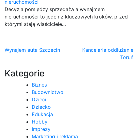
nieruchomości
Decyzja pomiędzy sprzedażą a wynajmem
nieruchomości to jeden z kluczowych kroków, przed
którymi stają właściciele…
Nawigacja
Wynajem auta Szczecin
Kancelaria oddłużanie
Toruń
wpisu
Kategorie
Biznes
Budownictwo
Dzieci
Dziecko
Edukacja
Hobby
Imprezy
Marketing i reklama