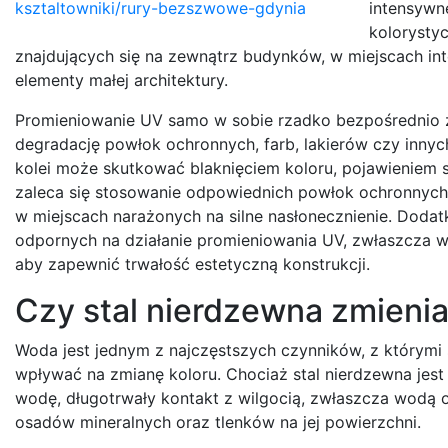
ksztaltowniki/rury-bezszwowe-gdynia
intensywn
kolorysty
znajdujących się na zewnątrz budynków, w miejscach int
elementy małej architektury.
Promieniowanie UV samo w sobie rzadko bezpośrednio z
degradację powłok ochronnych, farb, lakierów czy inny
kolei może skutkować blaknięciem koloru, pojawieniem s
zaleca się stosowanie odpowiednich powłok ochronnych z
w miejscach narażonych na silne nasłonecznienie. Dod
odpornych na działanie promieniowania UV, zwłaszcza w
aby zapewnić trwałość estetyczną konstrukcji.
Czy stal nierdzewna zmienia
Woda jest jednym z najczęstszych czynników, z którymi s
wpływać na zmianę koloru. Chociaż stal nierdzewna jes
wodę, długotrwały kontakt z wilgocią, zwłaszcza wodą
osadów mineralnych oraz tlenków na jej powierzchni.