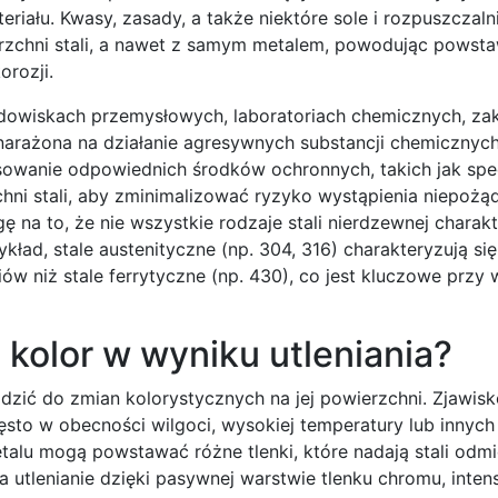
iału. Kwasy, zasady, a także niektóre sole i rozpuszczal
zchni stali, a nawet z samym metalem, powodując powst
orozji.
odowiskach przemysłowych, laboratoriach chemicznych, za
narażona na działanie agresywnych substancji chemicznych
osowanie odpowiednich środków ochronnych, takich jak spe
chni stali, aby zminimalizować ryzyko wystąpienia niepoż
na to, że nie wszystkie rodzaje stali nierdzewnej charakt
kład, stale austenityczne (np. 304, 316) charakteryzują si
iów niż stale ferrytyczne (np. 430), co jest kluczowe przy
 kolor w wyniku utleniania?
adzić do zmian kolorystycznych na jej powierzchni. Zjawisk
zęsto w obecności wilgoci, wysokiej temperatury lub innych
alu mogą powstawać różne tlenki, które nadają stali odm
a utlenianie dzięki pasywnej warstwie tlenku chromu, inte