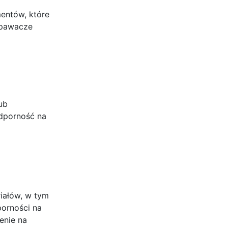
entów, które
spawacze
ub
odporność na
iałów, w tym
porności na
enie na