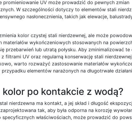
e promieniowanie UV może prowadzić do pewnych zmian
cznych. W szczególności dotyczy to elementów stali nierd
ensywnego nasłonecznienia, takich jak elewacje, balustrad
mienia kolor czystej stali nierdzewnej, ale może powodo
ch materiałów wykończeniowych stosowanych na powierzchni
ię przebarwień lub utratą połysku. Aby zminimalizować te 
 filtrami UV oraz regularną konserwację stali nierdzewnej
atkowo, warto rozważyć zastosowanie materiałów wykończ
 przypadku elementów narażonych na długotrwałe działani
 kolor po kontakcie z wodą?
tal nierdzewna ma kontakt, a jej skład i długość ekspozyc
t zaprojektowana tak, aby była odporna na korozję wywoła
 o specyficznych właściwościach, może prowadzić do pow