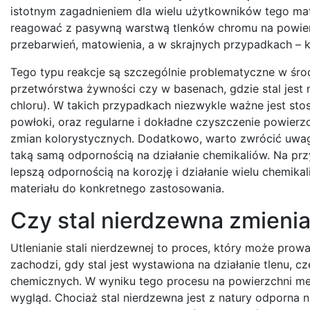
istotnym zagadnieniem dla wielu użytkowników tego mater
reagować z pasywną warstwą tlenków chromu na powier
przebarwień, matowienia, a w skrajnych przypadkach – k
Tego typu reakcje są szczególnie problematyczne w śr
przetwórstwa żywności czy w basenach, gdzie stal jest 
chloru). W takich przypadkach niezwykle ważne jest st
powłoki, oraz regularne i dokładne czyszczenie powierz
zmian kolorystycznych. Dodatkowo, warto zwrócić uwagę 
taką samą odpornością na działanie chemikaliów. Na przy
lepszą odpornością na korozję i działanie wielu chemikal
materiału do konkretnego zastosowania.
Czy stal nierdzewna zmienia
Utlenianie stali nierdzewnej to proces, który może prow
zachodzi, gdy stal jest wystawiona na działanie tlenu, c
chemicznych. W wyniku tego procesu na powierzchni met
wygląd. Chociaż stal nierdzewna jest z natury odporna n