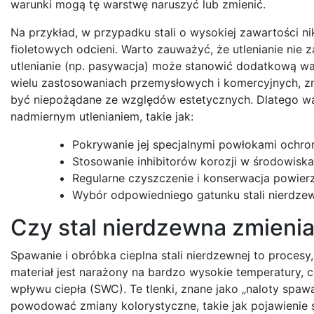
warunki mogą tę warstwę naruszyć lub zmienić.
Na przykład, w przypadku stali o wysokiej zawartości ni
fioletowych odcieni. Warto zauważyć, że utlenianie nie
utlenianie (np. pasywacja) może stanowić dodatkową war
wielu zastosowaniach przemysłowych i komercyjnych, zm
być niepożądane ze względów estetycznych. Dlatego wa
nadmiernym utlenianiem, takie jak:
Pokrywanie jej specjalnymi powłokami ochro
Stosowanie inhibitorów korozji w środowisk
Regularne czyszczenie i konserwacja powierz
Wybór odpowiedniego gatunku stali nierdze
Czy stal nierdzewna zmienia
Spawanie i obróbka cieplna stali nierdzewnej to procesy
materiał jest narażony na bardzo wysokie temperatury, 
wpływu ciepła (SWC). Te tlenki, znane jako „naloty spaw
powodować zmiany kolorystyczne, takie jak pojawienie s