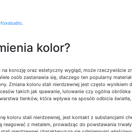
ofoxstudio
.
mienia kolor?
 na korozję oraz estetyczny wygląd, może rzeczywiście zm
le osób zastanawia się, dlaczego ten popularny materiał
lony. Zmiana koloru stali nierdzewnej jest często wynikiem d
cesów takich jak spawanie, lutowanie czy ogólna obróbka 
a warstwa tlenków, która wpływa na sposób odbicia światła,
ę koloru stali nierdzewnej, jest kontakt z substancjami c
gą reagować z metalem, prowadząc do powstawania trwał
stali nierdzewnej charakteryzują się odmiennymi właściwoś