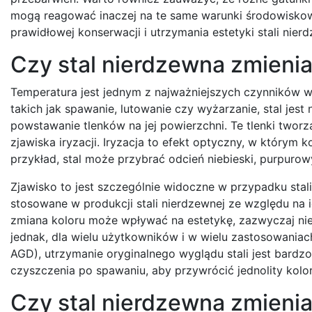
mogą reagować inaczej na te same warunki środowiskow
prawidłowej konserwacji i utrzymania estetyki stali nie
Czy stal nierdzewna zmieni
Temperatura jest jednym z najważniejszych czynników w
takich jak spawanie, lutowanie czy wyżarzanie, stal jes
powstawanie tlenków na jej powierzchni. Te tlenki twor
zjawiska iryzacji. Iryzacja to efekt optyczny, w którym 
przykład, stal może przybrać odcień niebieski, purpurow
Zjawisko to jest szczególnie widoczne w przypadku stali
stosowane w produkcji stali nierdzewnej ze względu na 
zmiana koloru może wpływać na estetykę, zazwyczaj nie
jednak, dla wielu użytkowników i w wielu zastosowaniach
AGD), utrzymanie oryginalnego wyglądu stali jest bardz
czyszczenia po spawaniu, aby przywrócić jednolity kolo
Czy stal nierdzewna zmienia