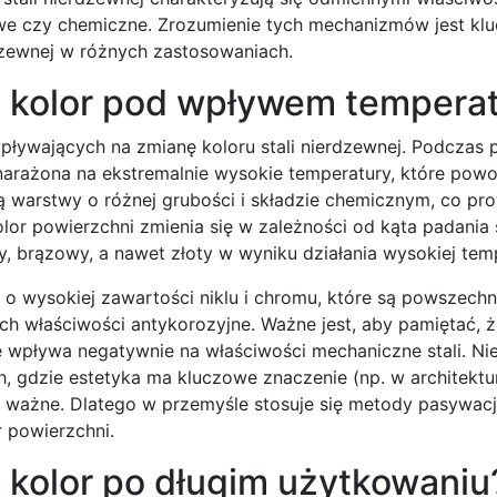
e czy chemiczne. Zrozumienie tych mechanizmów jest kl
rdzewnej w różnych zastosowaniach.
a kolor pod wpływem tempera
pływających na zmianę koloru stali nierdzewnej. Podczas
t narażona na ekstremalnie wysokie temperatury, które pow
zą warstwy o różnej grubości i składzie chemicznym, co pr
kolor powierzchni zmienia się w zależności od kąta padania 
y, brązowy, a nawet złoty w wyniku działania wysokiej tem
 o wysokiej zawartości niklu i chromu, które są powszechn
ich właściwości antykorozyjne. Ważne jest, aby pamiętać, 
 wpływa negatywnie na właściwości mechaniczne stali. Ni
, gdzie estetyka ma kluczowe znaczenie (np. w architektu
o ważne. Dlatego w przemyśle stosuje się metody pasywacj
r powierzchni.
 kolor po długim użytkowaniu