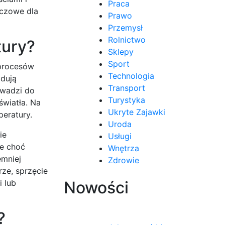
Praca
uczowe dla
Prawo
Przemysł
Rolnictwo
tury?
Sklepy
Sport
 procesów
Technologia
odują
Transport
owadzi do
Turystyka
światła. Na
Ukryte Zajawki
peratury.
Uroda
ie
Usługi
że choć
Wnętrza
emniej
Zdrowie
rze, sprzęcie
i lub
Nowości
?