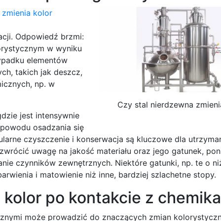
acji. Odpowiedź brzmi:
orystycznym w wyniku
zypadku elementów
ch, takich jak deszcz,
icznych, np. w
Czy stal nierdzewna zmieni
dzie jest intensywnie
 powodu osadzania się
gularne czyszczenie i konserwacja są kluczowe dla utrzyma
 zwrócić uwagę na jakość materiału oraz jego gatunek, po
anie czynników zewnętrznych. Niektóre gatunki, np. te o ni
wienia i matowienie niż inne, bardziej szlachetne stopy.
 kolor po kontakcie z chemika
icznymi może prowadzić do znaczących zmian kolorystyczn