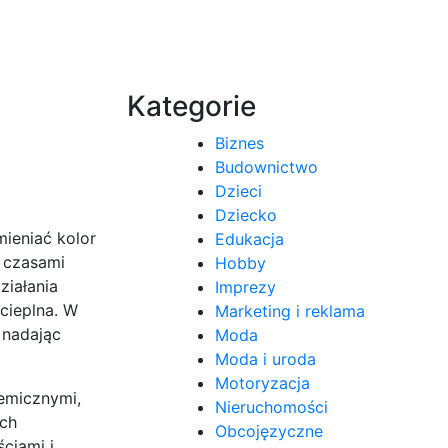
Kategorie
Biznes
Budownictwo
Dzieci
Dziecko
ieniać kolor
Edukacja
 czasami
Hobby
ziałania
Imprezy
cieplna. W
Marketing i reklama
 nadając
Moda
Moda i uroda
Motoryzacja
hemicznymi,
Nieruchomości
ych
Obcojęzyczne
ciami i