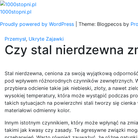
Skip
to
1000stopni.pl
content
Proudly powered by WordPress
|
Theme: Blogpecos by
Pr
Przemysł
,
Ukryte Zajawki
Czy stal nierdzewna z
Stal nierdzewna, ceniona za swoją wyjątkową odporność
pod wpływem różnorodnych czynników zewnętrznych. Wie
przybiera odcienie takie jak niebieski, złoty, a nawet zie
wysokiej temperatury, która może wystąpić podczas pro
takich sytuacjach na powierzchni stali tworzy się cienk
materiałowi odmienny kolor.
Innym istotnym czynnikiem, który może wpłynąć na zmian
takimi jak kwasy czy zasady. Te agresywne związki mo
przebarwień. Warto również zauważyć, że różne gatunki 