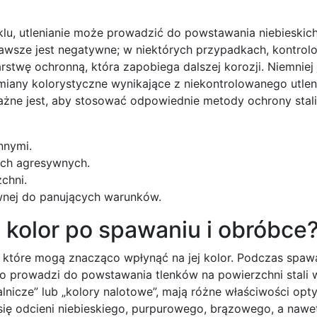
klu, utlenianie może prowadzić do powstawania niebieskich
 zawsze jest negatywne; w niektórych przypadkach, kontro
stwę ochronną, która zapobiega dalszej korozji. Niemniej
iany kolorystyczne wynikające z niekontrolowanego utle
żne jest, aby stosować odpowiednie metody ochrony stali
nnymi.
ach agresywnych.
chni.
wnej do panujących warunków.
 kolor po spawaniu i obróbce
, które mogą znacząco wpłynąć na jej kolor. Podczas spaw
co prowadzi do powstawania tlenków na powierzchni stali w
alnicze” lub „kolory nalotowe”, mają różne właściwości op
ię odcieni niebieskiego, purpurowego, brązowego, a nawet