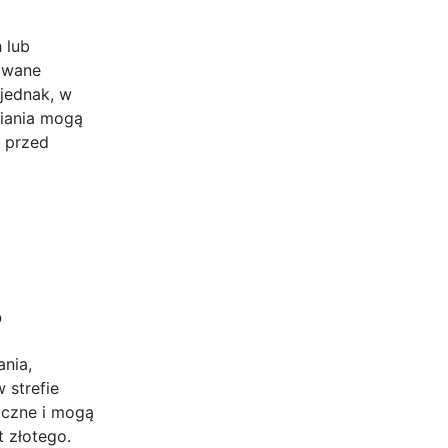
 lub
lowane
 jednak, w
niania mogą
 przed
?
ania,
 strefie
tyczne i mogą
 złotego.