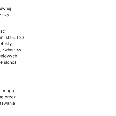
zewnej
y czy
wać
 stali. To z
efekty,
, zwłaszcza
eniowych
e słońca,
ji mogą
ną przez
stawania