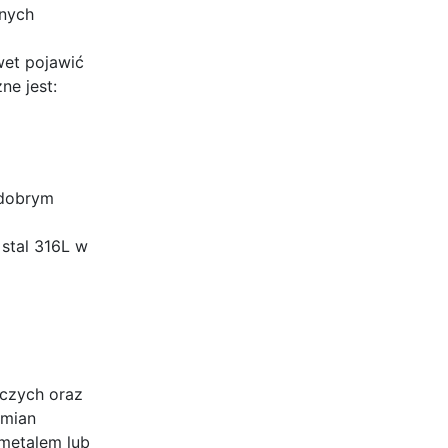
nnych
i
wet pojawić
ne jest:
 dobrym
stal 316L w
iczych oraz
zmian
 metalem lub