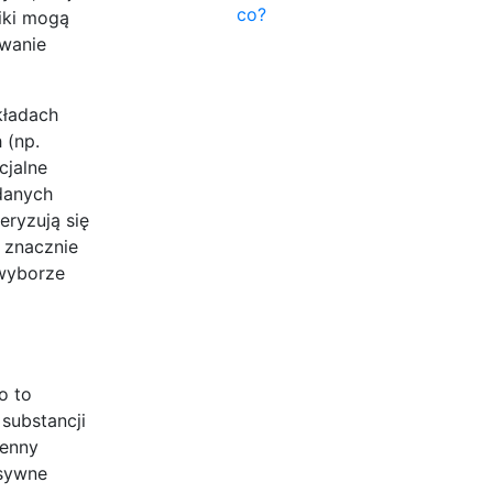
co?
niki mogą
awanie
kładach
 (np.
cjalne
ądanych
eryzują się
ę znacznie
 wyborze
o to
 substancji
ienny
nsywne