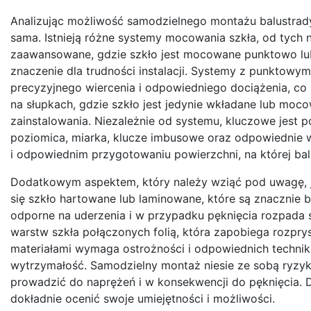
Analizując możliwość samodzielnego montażu balustrady s
sama. Istnieją różne systemy mocowania szkła, od tych 
zaawansowane, gdzie szkło jest mocowane punktowo lu
znaczenie dla trudności instalacji. Systemy z punkt
precyzyjnego wiercenia i odpowiedniego dociążenia, co 
na słupkach, gdzie szkło jest jedynie wkładane lub mo
zainstalowania. Niezależnie od systemu, kluczowe jest p
poziomica, miarka, klucze imbusowe oraz odpowiednie w
i odpowiednim przygotowaniu powierzchni, na której ba
Dodatkowym aspektem, który należy wziąć pod uwagę, je
się szkło hartowane lub laminowane, które są znacznie b
odporne na uderzenia i w przypadku pęknięcia rozpada si
warstw szkła połączonych folią, która zapobiega rozpry
materiałami wymaga ostrożności i odpowiednich technik
wytrzymałość. Samodzielny montaż niesie ze sobą ryz
prowadzić do naprężeń i w konsekwencji do pęknięcia. 
dokładnie ocenić swoje umiejętności i możliwości.