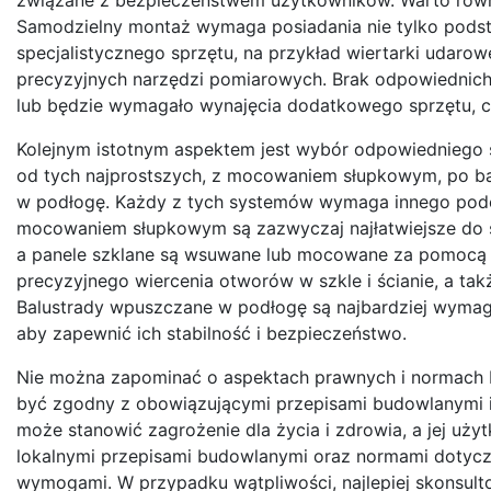
Samodzielny montaż wymaga posiadania nie tylko podsta
specjalistycznego sprzętu, na przykład wiertarki udarow
precyzyjnych narzędzi pomiarowych. Brak odpowiednich
lub będzie wymagało wynajęcia dodatkowego sprzętu, c
Kolejnym istotnym aspektem jest wybór odpowiedniego s
od tych najprostszych, z mocowaniem słupkowym, po 
w podłogę. Każdy z tych systemów wymaga innego pode
mocowaniem słupkowym są zazwyczaj najłatwiejsze do s
a panele szklane są wsuwane lub mocowane za pomoc
precyzyjnego wiercenia otworów w szkle i ścianie, a t
Balustrady wpuszczane w podłogę są najbardziej wymaga
aby zapewnić ich stabilność i bezpieczeństwo.
Nie można zapominać o aspektach prawnych i normach b
być zgodny z obowiązującymi przepisami budowlanymi 
może stanowić zagrożenie dla życia i zdrowia, a jej u
lokalnymi przepisami budowlanymi oraz normami dotyczą
wymogami. W przypadku wątpliwości, najlepiej skonsulto