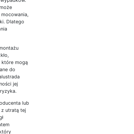
 może
w mocowania,
ki. Dlatego
ania
 montażu
kło,
, które mogą
wane do
alustrada
ości jej
ryzyka.
oducenta lub
 utratą tej
gł
atem
który