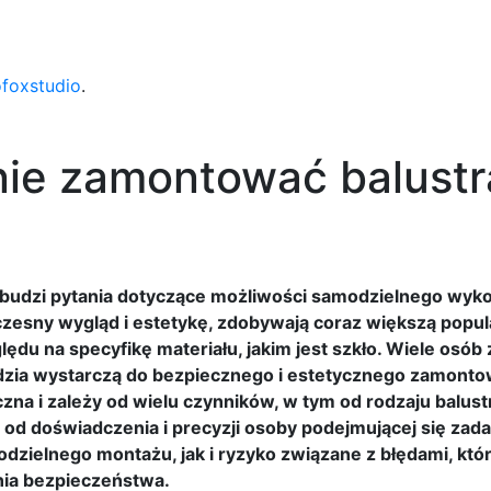
ofoxstudio
.
ie zamontować balust
 budzi pytania dotyczące możliwości samodzielnego wyk
zesny wygląd i estetykę, zdobywają coraz większą popul
ędu na specyfikę materiału, jakim jest szkło. Wiele osób
ędzia wystarczą do bezpiecznego i estetycznego zamontow
czna i zależy od wielu czynników, w tym od rodzaju balust
od doświadczenia i precyzji osoby podejmującej się zada
dzielnego montażu, jak i ryzyko związane z błędami, kt
ia bezpieczeństwa.