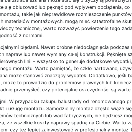
oże się obluzować lub pęknąć pod wpływem obciążenia, co
montażu, takie jak nieprawidłowe rozmieszczenie punktó
ch materiałów montażowych, mogą mieć katastrofalne skut
 wiedzy technicznej, warto rozważyć powierzenie tego zad
zgodność z normami.
ncjalnymi błędami. Nawet drobne niedociągnięcia podczas
napraw lub nawet wymiany całej konstrukcji. Pęknięte sz
erównych linii – wszystko to generuje dodatkowe wydatki
lnego montażu. Warto pamiętać, że szkło hartowane, uży
miana może stanowić znaczący wydatek. Dodatkowo, jeśli b
, może to prowadzić do problemów prawnych lub konieczn
adnie przemyśleć, czy potencjalne oszczędności są warte 
kojmi. W przypadku zakupu balustrady od renomowanego pr
 i usługę montażu. Samodzielny montaż często wiąże się z
lemów technicznych lub wad fabrycznych, nie będziesz mó
za, że wszelkie koszty naprawy spadną na Ciebie. Warto z
em, czy też lepiej zainwestować w profesjonalny montaż, 