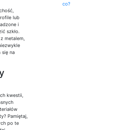
co?
chość,
ofile lub
adzone i
ić szkło.
 z metalem,
niezwykle
 się na
y
ch kwestii,
asnych
teriałów
y? Pamiętaj,
ch po te
zi.