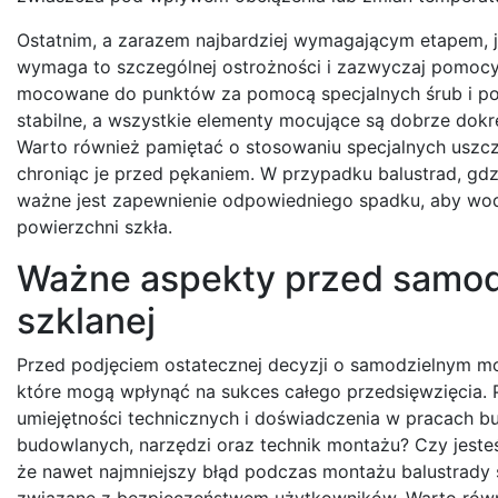
Ostatnim, a zarazem najbardziej wymagającym etapem, je
wymaga to szczególnej ostrożności i zazwyczaj pomocy 
mocowane do punktów za pomocą specjalnych śrub i podk
stabilne, a wszystkie elementy mocujące są dobrze dokr
Warto również pamiętać o stosowaniu specjalnych uszcz
chroniąc je przed pękaniem. W przypadku balustrad, gd
ważne jest zapewnienie odpowiedniego spadku, aby wod
powierzchni szkła.
Ważne aspekty przed samod
szklanej
Przed podjęciem ostatecznej decyzji o samodzielnym mon
które mogą wpłynąć na sukces całego przedsięwzięcia. P
umiejętności technicznych i doświadczenia w pracach 
budowlanych, narzędzi oraz technik montażu? Czy jesteś
że nawet najmniejszy błąd podczas montażu balustrady
związane z bezpieczeństwem użytkowników. Warto równ