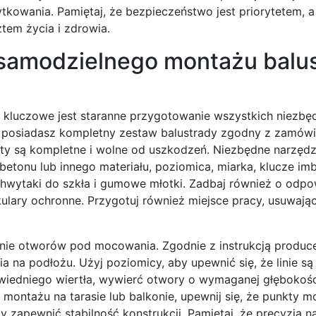
kowania. Pamiętaj, że bezpieczeństwo jest priorytetem, a
tem życia i zdrowia.
a samodzielnego montażu balu
 kluczowe jest staranne przygotowanie wszystkich niezbę
że posiadasz kompletny zestaw balustrady zgodny z zamówi
nty są kompletne i wolne od uszkodzeń. Niezbędne narzędz
betonu lub innego materiału, poziomica, miarka, klucze im
k chwytaki do szkła i gumowe młotki. Zadbaj również o odp
okulary ochronne. Przygotuj również miejsce pracy, usuwają
nie otworów pod mocowania. Zgodnie z instrukcją produc
a na podłożu. Użyj poziomicy, aby upewnić się, że linie są 
wiedniego wiertła, wywierć otwory o wymaganej głębokości
montażu na tarasie lub balkonie, upewnij się, że punkty 
 zapewnić stabilność konstrukcji. Pamiętaj, że precyzja n