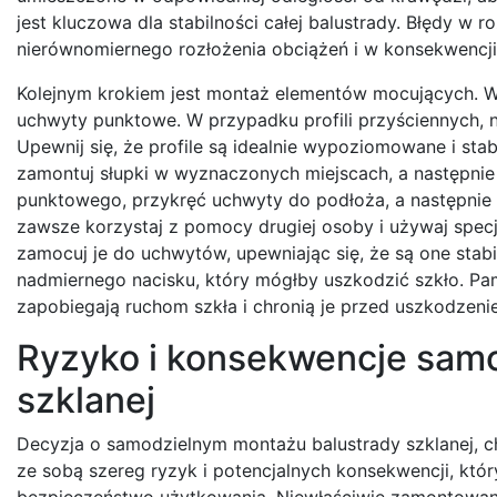
jest kluczowa dla stabilności całej balustrady. Błędy
nierównomiernego rozłożenia obciążeń i w konsekwencji
Kolejnym krokiem jest montaż elementów mocujących. W z
uchwyty punktowe. W przypadku profili przyściennych, n
Upewnij się, że profile są idealnie wypoziomowane i sta
zamontuj słupki w wyznaczonych miejscach, a następni
punktowego, przykręć uchwyty do podłoża, a następnie 
zawsze korzystaj z pomocy drugiej osoby i używaj specj
zamocuj je do uchwytów, upewniając się, że są one stab
nadmiernego nacisku, który mógłby uszkodzić szkło. Pam
zapobiegają ruchom szkła i chronią je przed uszkodzeni
Ryzyko i konsekwencje sam
szklanej
Decyzja o samodzielnym montażu balustrady szklanej, c
ze sobą szereg ryzyk i potencjalnych konsekwencji, kt
bezpieczeństwo użytkowania. Niewłaściwie zamontowan