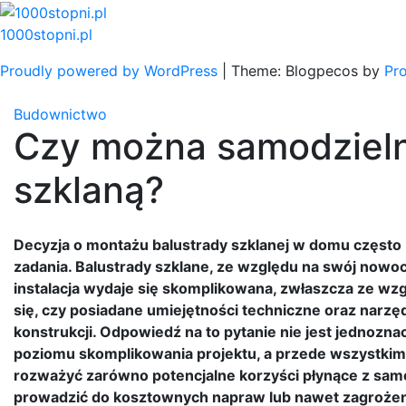
Skip
to
1000stopni.pl
content
Proudly powered by WordPress
|
Theme: Blogpecos by
Pr
Budownictwo
Czy można samodzieln
szklaną?
Decyzja o montażu balustrady szklanej w domu często
zadania. Balustrady szklane, ze względu na swój nowoc
instalacja wydaje się skomplikowana, zwłaszcza ze wzgl
się, czy posiadane umiejętności techniczne oraz narz
konstrukcji. Odpowiedź na to pytanie nie jest jednozna
poziomu skomplikowania projektu, a przede wszystkim 
rozważyć zarówno potencjalne korzyści płynące z samo
prowadzić do kosztownych napraw lub nawet zagrożen