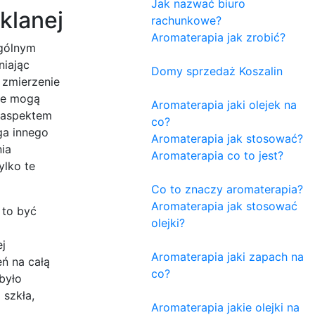
Jak nazwać biuro
klanej
rachunkowe?
Aromaterapia jak zrobić?
ególnym
niając
Domy sprzedaż Koszalin
 zmierzenie
pie mogą
Aromaterapia jaki olejek na
 aspektem
co?
ga innego
Aromaterapia jak stosować?
ia
Aromaterapia co to jest?
ylko te
Co to znaczy aromaterapia?
Aromaterapia jak stosować
 to być
olejki?
ej
Aromaterapia jaki zapach na
ń na całą
co?
było
 szkła,
Aromaterapia jakie olejki na