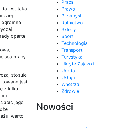
Praca
da jest taka
Prawo
rdziej
Przemysł
a ogromne
Rolnictwo
wyczaj
Sklepy
trady oparte
Sport
Technologia
rowa,
Transport
iejsca pracy
Turystyka
Ukryte Zajawki
Uroda
czaj stosuje
Usługi
artowane jest
Wnętrza
ę z kilku
Zdrowie
kimi
słabić jego
Nowości
może
tażu, warto