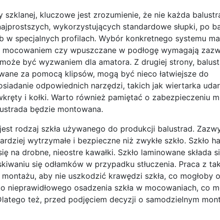
zklanej, kluczowe jest zrozumienie, że nie każda balustra
najprostszych, wykorzystujących standardowe słupki, po ba
b w specjalnych profilach. Wybór konkretnego systemu m
owym mocowaniem czy wpuszczane w podłogę wymagają zaz
może być wyzwaniem dla amatora. Z drugiej strony, balus
cowane za pomocą klipsów, mogą być nieco łatwiejsze do
osiadanie odpowiednich narzędzi, takich jak wiertarka uda
kręty i kołki. Warto również pamiętać o zabezpieczeniu m
lustrada będzie montowana.
st rodzaj szkła używanego do produkcji balustrad. Zazwy
ardziej wytrzymałe i bezpieczne niż zwykłe szkło. Szkło h
ę na drobne, nieostre kawałki. Szkło laminowane składa si
skiwaniu się odłamków w przypadku stłuczenia. Praca z ta
 montażu, aby nie uszkodzić krawędzi szkła, co mogłoby o
yko nieprawidłowego osadzenia szkła w mocowaniach, co 
Dlatego też, przed podjęciem decyzji o samodzielnym mon