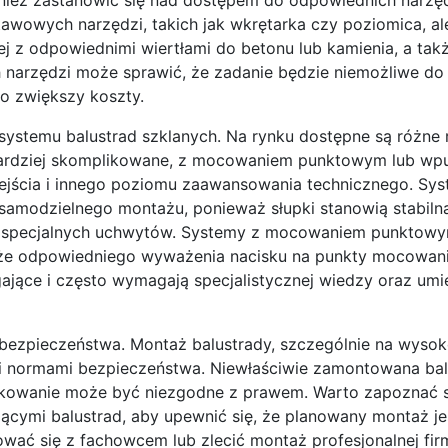
wowych narzędzi, takich jak wkrętarka czy poziomica, al
ej z odpowiednimi wiertłami do betonu lub kamienia, a tak
 narzędzi może sprawić, że zadanie będzie niemożliwe do
o zwiększy koszty.
ystemu balustrad szklanych. Na rynku dostępne są różne 
bardziej skomplikowane, z mocowaniem punktowym lub w
jścia i innego poziomu zaawansowania technicznego. Sys
amodzielnego montażu, ponieważ słupki stanowią stabiln
ą specjalnych uchwytów. Systemy z mocowaniem punktow
akże odpowiedniego wyważenia nacisku na punkty mocowani
jące i często wymagają specjalistycznej wiedzy oraz umie
ezpieczeństwa. Montaż balustrady, szczególnie na wysoko
i normami bezpieczeństwa. Niewłaściwie zamontowana bal
żytkowanie może być niezgodne z prawem. Warto zapoznać s
cymi balustrad, aby upewnić się, że planowany montaż je
wać się z fachowcem lub zlecić montaż profesjonalnej firm