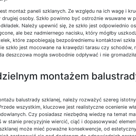
st montaż paneli szklanych. Ze względu na ich wagę i kru
drugiej osoby. Szkło powinno być ostrożnie wsuwane w pr
ładek. Należy upewnić się, że szkło jest odpowiednio os
ęcone, ale bez nadmiernego nacisku, który mógłby uszkodz
elek, które zapobiegają bezpośredniemu kontaktowi szkła
zie szkło jest mocowane na krawędzi tarasu czy schodów, 
a deszczowa mogła swobodnie odpływać i nie gromadziła
zielnym montażem balustrad
tażu balustrady szklanej, należy rozważyć szereg istotny
rzede wszystkim, kluczowe jest realistyczne ocenienie wł
budowlanych. Czy posiadasz niezbędną wiedzę na temat ma
 w stanie precyzyjnie wiercić, ciąć i dopasowywać element
 szklanej może mieć poważne konsekwencje, od estetyczny
ież zastanowić się nad dostępem do odpowiednich narzęd