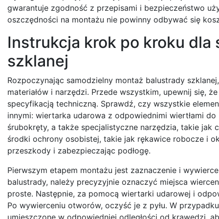
gwarantuje zgodność z przepisami i bezpieczeństwo użyt
oszczędności na montażu nie powinny odbywać się kosz
Instrukcja krok po kroku dl
szklanej
Rozpoczynając samodzielny montaż balustrady szklanej,
materiałów i narzędzi. Przede wszystkim, upewnij się, 
specyfikacją techniczną. Sprawdź, czy wszystkie eleme
innymi: wiertarka udarowa z odpowiednimi wiertłami do 
śrubokręty, a także specjalistyczne narzędzia, takie ja
środki ochrony osobistej, takie jak rękawice robocze i 
przeszkody i zabezpieczając podłogę.
Pierwszym etapem montażu jest zaznaczenie i wywierce
balustrady, należy precyzyjnie oznaczyć miejsca wierceni
proste. Następnie, za pomocą wiertarki udarowej i odpo
Po wywierceniu otworów, oczyść je z pyłu. W przypadku 
umieszczone w odpowiedniej odległości od krawędzi, aby