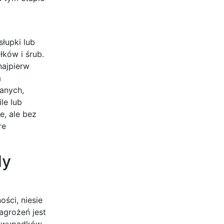
łupki lub
ków i śrub.
najpierw
a
anych,
le lub
e, ale bez
re
dy
ści, niesie
agrożeń jest
h wypadków.