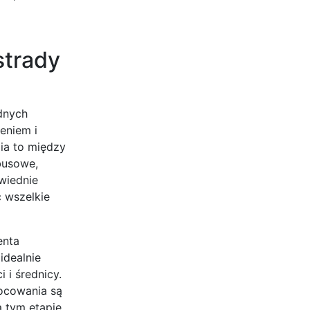
strady
dnych
eniem i
ia to między
busowe,
owiednie
c wszelkie
enta
idealnie
 i średnicy.
mocowania są
a tym etapie