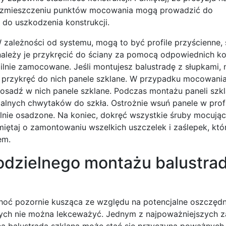
 w rozmieszczeniu punktów mocowania mogą prowadzić do
 do uszkodzenia konstrukcji.
ależności od systemu, mogą to być profile przyścienne, s
ależy je przykręcić do ściany za pomocą odpowiednich koł
bilnie zamocowane. Jeśli montujesz balustradę z słupkami, 
e przykręć do nich panele szklane. W przypadku mocowani
osadź w nich panele szklane. Podczas montażu paneli szkl
alnych chwytaków do szkła. Ostrożnie wsuń panele w profi
ilnie osadzone. Na koniec, dokręć wszystkie śruby mocując
iętaj o zamontowaniu wszelkich uszczelek i zaślepek, któ
em.
odzielnego montażu balustra
hoć pozornie kusząca ze względu na potencjalne oszczędno
órych nie można lekceważyć. Jednym z najpoważniejszych z
a balustrada szklana może stać się przyczyną poważnyc