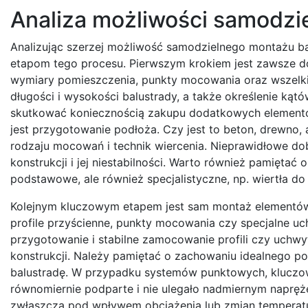
Analiza możliwości samodzi
Analizując szerzej możliwość samodzielnego montażu bal
etapom tego procesu. Pierwszym krokiem jest zawsze do
wymiary pomieszczenia, punkty mocowania oraz wszelkie
długości i wysokości balustrady, a także określenie kąt
skutkować koniecznością zakupu dodatkowych elementó
jest przygotowanie podłoża. Czy jest to beton, drewno
rodzaju mocowań i technik wiercenia. Nieprawidłowe d
konstrukcji i jej niestabilności. Warto również pamięta
podstawowe, ale również specjalistyczne, np. wiertła do
Kolejnym kluczowym etapem jest sam montaż elementów
profile przyścienne, punkty mocowania czy specjalne u
przygotowanie i stabilne zamocowanie profili czy uchwy
konstrukcji. Należy pamiętać o zachowaniu idealnego po
balustradę. W przypadku systemów punktowych, kluczow
równomiernie podparte i nie ulegało nadmiernym napręż
zwłaszcza pod wpływem obciążenia lub zmian temperatu