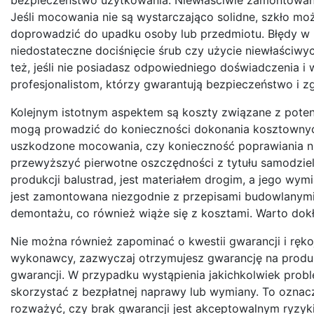
Jeśli mocowania nie są wystarczająco solidne, szkło m
doprowadzić do upadku osoby lub przedmiotu. Błędy w 
niedostateczne dociśnięcie śrub czy użycie niewłaściwy
też, jeśli nie posiadasz odpowiedniego doświadczenia i
profesjonalistom, którzy gwarantują bezpieczeństwo i 
Kolejnym istotnym aspektem są koszty związane z pote
mogą prowadzić do konieczności dokonania kosztownych 
uszkodzone mocowania, czy konieczność poprawiania ni
przewyższyć pierwotne oszczędności z tytułu samodzie
produkcji balustrad, jest materiałem drogim, a jego wy
jest zamontowana niezgodnie z przepisami budowlanymi
demontażu, co również wiąże się z kosztami. Warto dokł
Nie można również zapominać o kwestii gwarancji i rę
wykonawcy, zazwyczaj otrzymujesz gwarancję na produkt
gwarancji. W przypadku wystąpienia jakichkolwiek prob
skorzystać z bezpłatnej naprawy lub wymiany. To oznac
rozważyć, czy brak gwarancji jest akceptowalnym ryzyki