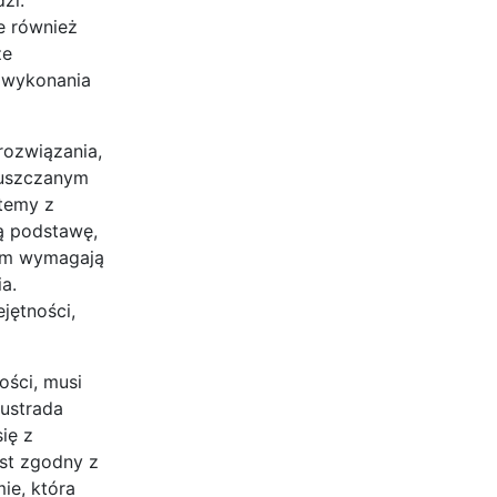
e również
że
 wykonania
rozwiązania,
puszczanym
temy z
ą podstawę,
ym wymagają
a.
jętności,
ści, musi
ustrada
ię z
st zgodny z
ie, która