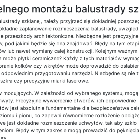
elnego montażu balustrady sz
ustrady szklanej, należy przyjrzeć się dokładniej poszcz
kładne zaplanowanie rozmieszczenia balustrady, uwzględ
 przeszkody architektoniczne. Niezbędne jest precyzyjne
ów, pod jakimi będzie się ona znajdować. Błędy na tym eta
w lub nawet wymiany całej konstrukcji. Kolejnym ważnym
, a może płytki ceramiczne? Każdy z tych materiałów wyma
obranie kołków czy wkrętów może doprowadzić do osłabien
ć o odpowiednim przygotowaniu narzędzi. Niezbędne są nie t
 szkła czy precyzyjne miarki laserowe.
 mocujących. W zależności od wybranego systemu, mogą
chwyty. Precyzyjne wywiercenie otworów, ich odpowiednie
tów jest absolutnie fundamentalne dla bezpieczeństwa cał
ziomu i pionu, co zapewni równomierne rozłożenie obciąże
e jest dokładne rozmieszczenie uchwytów, tak aby szkło 
eniom. Błędy w tym zakresie mogą prowadzić do pęknięcia
ry.