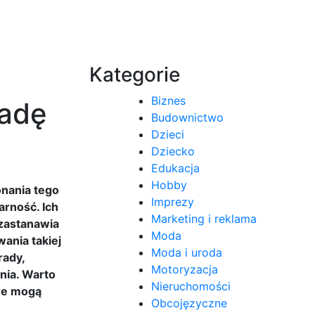
Kategorie
Biznes
radę
Budownictwo
Dzieci
Dziecko
Edukacja
Hobby
onania tego
Imprezy
arność. Ich
Marketing i reklama
 zastanawia
Moda
ania takiej
Moda i uroda
rady,
Motoryzacja
nia. Warto
Nieruchomości
óre mogą
Obcojęzyczne