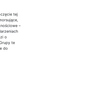
częcie tej
morsujące,
znościowe –
darzeniach
zi o
Grupy te
e do