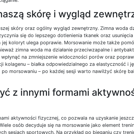
aszą skórę i wygląd zewnętr
zej skóry oraz ogólny wygląd zewnętrzny. Zimna woda dz
zyczynia się do lepszego dotlenienia tkanek oraz usunięcia
, a jej koloryt ulega poprawie. Morsowanie może także pom
nieważ zimna woda ma działanie przeciwzapalne i antybakt
ż wpłynąć na zmniejszenie widoczności porów oraz popraw
i kolagenu – białka odpowiedzialnego za elastyczność i j
i po morsowaniu – po każdej sesji warto nawilżyć skórę b
ć z innymi formami aktywnoś
mi aktywności fizycznej, co pozwala na uzyskanie jeszcz
Wiele osób decyduje się na morsowanie jako element treni
ch sesjach sportowych. Na przykład po bieganiu czy tren