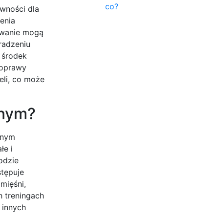
co?
wności dla
enia
sowanie mogą
radzeniu
 środek
poprawy
eli, co może
znym?
rnym
łe i
odzie
tępuje
mięśni,
 treningach
 innych