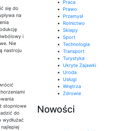
Praca
ć się do
Prawo
 wpływa na
Przemysł
enia
Rolnictwo
odukcję
Sklepy
ciwbólowy i
Sport
we. Nie
Technologia
ą nastroju
Transport
Turystyka
Ukryte Zajawki
Uroda
Usługi
wrócić
Wnętrza
chorzeniami
Zdrowie
owania
eż stopniowe
Nowości
wadzić do
wo wydłużać
najlepiej