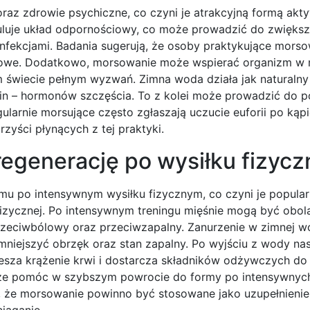
z zdrowie psychiczne, co czyni je atrakcyjną formą akty
uluje układ odpornościowy, co może prowadzić do zwiększ
 infekcjami. Badania sugerują, że osoby praktykujące mor
rusowe. Dodatkowo, morsowanie może wspierać organizm w 
ym świecie pełnym wyzwań. Zimna woda działa jak naturalny
in – hormonów szczęścia. To z kolei może prowadzić do 
gularnie morsujące często zgłaszają uczucie euforii po kąpi
zyści płynących z tej praktyki.
egenerację po wysiłku fizyc
u po intensywnym wysiłku fizycznym, co czyni je popula
zycznej. Po intensywnym treningu mięśnie mogą być obola
rzeciwbólowy oraz przeciwzapalny. Zanurzenie w zimnej w
iejszyć obrzęk oraz stan zapalny. Po wyjściu z wody nas
sza krążenie krwi i dostarcza składników odżywczych do 
oże pomóc w szybszym powrocie do formy po intensywnych
ć, że morsowanie powinno być stosowane jako uzupełnienie
ciąganie.