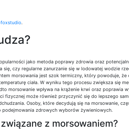
ofoxstudio
.
udza?
 popularności jako metoda poprawy zdrowia oraz potencjal
 się, czy regularne zanurzanie się w lodowatej wodzie rz
entem morsowania jest szok termiczny, który powoduje, że
emperaturę ciała. W wyniku tego procesu zwiększa się me
onadto morsowanie wpływa na krążenie krwi oraz poprawia 
ci fizycznej może również przyczynić się do lepszego sa
dchudzania. Osoby, które decydują się na morsowanie, czę
do podejmowania zdrowych wyborów żywieniowych.
e związane z morsowaniem?