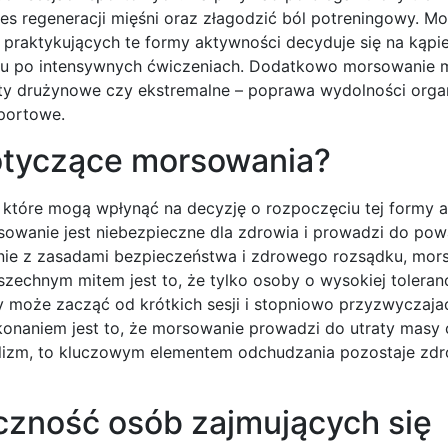
s regeneracji mięśni oraz złagodzić ból potreningowy. M
 praktykujących te formy aktywności decyduje się na kąpie
słu po intensywnych ćwiczeniach. Dodatkowo morsowanie
ty drużynowe czy ekstremalne – poprawa wydolności orga
sportowe.
dotyczące morsowania?
 które mogą wpłynąć na decyzję o rozpoczęciu tej formy 
sowanie jest niebezpieczne dla zdrowia i prowadzi do po
dnie z zasadami bezpieczeństwa i zdrowego rozsądku, mor
echnym mitem jest to, że tylko osoby o wysokiej toleranc
 może zacząć od krótkich sesji i stopniowo przyzwyczaja
onaniem jest to, że morsowanie prowadzi do utraty masy c
lizm, to kluczowym elementem odchudzania pozostaje zdro
czność osób zajmujących się