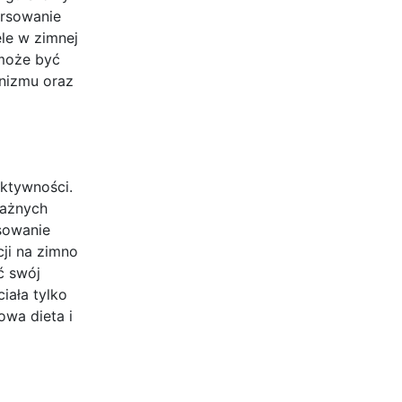
orsowanie
le w zimnej
 może być
nizmu oraz
aktywności.
ważnych
sowanie
ji na zimno
ć swój
iała tylko
wa dieta i