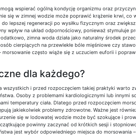
 mogą wspierać ogólną kondycję organizmu oraz przyczyni
nie się w zimnej wodzie może poprawić krążenie krwi, co
 do lepszej regeneracji po wysiłku fizycznym oraz zwiększ
ny wpływ na układ odpornościowy, ponieważ stymuluje pr
Dodatkowo, zimna woda działa jako naturalny środek prze
 osób cierpiących na przewlekłe bóle mięśniowe czy stawo
morsowanie często wiąże się z uczuciem euforii i popraw
czne dla każdego?
a wszystkich i przed rozpoczęciem takiej praktyki warto z
eństwa. Osoby z problemami kardiologicznymi lub innymi s
ami temperatury ciała. Dlatego przed rozpoczęciem mors
stępują jakiekolwiek problemy zdrowotne. Ważne jest równi
urzenie się w lodowatej wodzie może być szokujące i pro
czątkujące powinny zaczynać od krótkich sesji i stopnio
stwa jest wybór odpowiedniego miejsca do morsowania – 