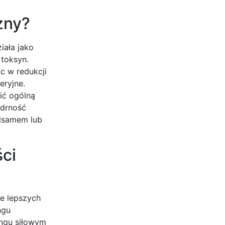
zny?
iała jako
 toksyn.
óc w redukcji
eryjne.
ić ogólną
ędrność
alsamem lub
ci
e lepszych
ngu
ingu siłowym