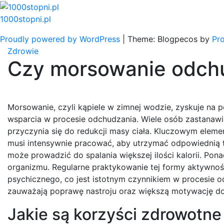
Skip
to
1000stopni.pl
content
Proudly powered by WordPress
|
Theme: Blogpecos by
Pr
Zdrowie
Czy morsowanie odch
Morsowanie, czyli kąpiele w zimnej wodzie, zyskuje na
wsparcia w procesie odchudzania. Wiele osób zastanawia
przyczynia się do redukcji masy ciała. Kluczowym elem
musi intensywnie pracować, aby utrzymać odpowiednią t
może prowadzić do spalania większej ilości kalorii. P
organizmu. Regularne praktykowanie tej formy aktywnoś
psychicznego, co jest istotnym czynnikiem w procesie o
zauważają poprawę nastroju oraz większą motywację 
Jakie są korzyści zdrowotn