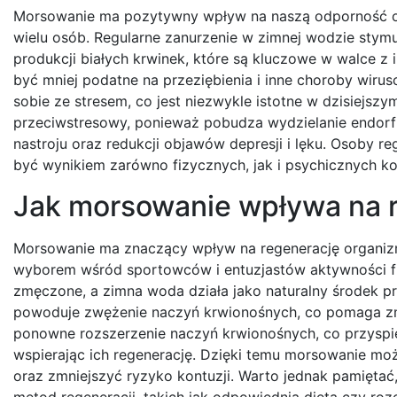
Morsowanie ma pozytywny wpływ na naszą odporność ora
wielu osób. Regularne zanurzenie w zimnej wodzie stym
produkcji białych krwinek, które są kluczowe w walce z
być mniej podatne na przeziębienia i inne choroby wi
sobie ze stresem, co jest niezwykle istotne w dzisiejsz
przeciwstresowy, ponieważ pobudza wydzielanie endorf
nastroju oraz redukcji objawów depresji i lęku. Osoby re
być wynikiem zarówno fizycznych, jak i psychicznych kor
Jak morsowanie wpływa na r
Morsowanie ma znaczący wpływ na regenerację organizm
wyborem wśród sportowców i entuzjastów aktywności fi
zmęczone, a zimna woda działa jako naturalny środek p
powoduje zwężenie naczyń krwionośnych, co pomaga zmn
ponowne rozszerzenie naczyń krwionośnych, co przyspie
wspierając ich regenerację. Dzięki temu morsowanie m
oraz zmniejszyć ryzyko kontuzji. Warto jednak pamięta
metod regeneracji, takich jak odpowiednia dieta czy roz