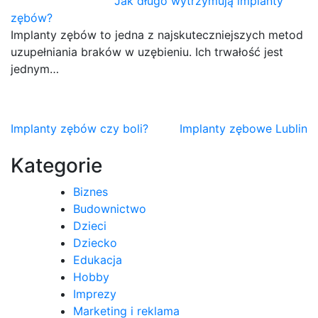
Jak długo wytrzymują implanty
zębów?
Implanty zębów to jedna z najskuteczniejszych metod
uzupełniania braków w uzębieniu. Ich trwałość jest
jednym…
Nawigacja
Implanty zębów czy boli?
Implanty zębowe Lublin
wpisu
Kategorie
Biznes
Budownictwo
Dzieci
Dziecko
Edukacja
Hobby
Imprezy
Marketing i reklama