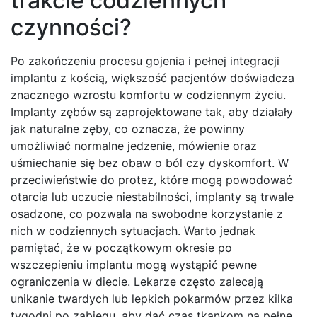
trakcie codziennych
czynności?
Po zakończeniu procesu gojenia i pełnej integracji
implantu z kością, większość pacjentów doświadcza
znacznego wzrostu komfortu w codziennym życiu.
Implanty zębów są zaprojektowane tak, aby działały
jak naturalne zęby, co oznacza, że powinny
umożliwiać normalne jedzenie, mówienie oraz
uśmiechanie się bez obaw o ból czy dyskomfort. W
przeciwieństwie do protez, które mogą powodować
otarcia lub uczucie niestabilności, implanty są trwale
osadzone, co pozwala na swobodne korzystanie z
nich w codziennych sytuacjach. Warto jednak
pamiętać, że w początkowym okresie po
wszczepieniu implantu mogą wystąpić pewne
ograniczenia w diecie. Lekarze często zalecają
unikanie twardych lub lepkich pokarmów przez kilka
tygodni po zabiegu, aby dać czas tkankom na pełne