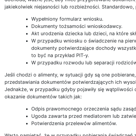
jakiekolwiek niejasności lub rozbieżności. Standardowo
Wypełniony formularz wniosku.
Dokumenty tożsamości wnioskodawcy.
Akt urodzenia dziecka lub dzieci, na które sk
W przypadku wniosku o świadczenie na pierw
dokumenty potwierdzające dochody wszystki
to być na przykład PIT-y.
W przypadku rozwodu lub separacji rodzicó
Jeśli chodzi o alimenty, w sytuacji gdy są one pobiera
przedstawiania dokumentów potwierdzających ich wysoko
Jednakże, w przypadku gdyby pojawiły się wątpliwości c
okazanie dokumentów takich jak:
Odpis prawomocnego orzeczenia sądu zasądz
Ugoda zawarta przed mediatorem lub zatwie
Potwierdzenia przelewów alimentów.
Warto pamiętać, że w przypadku pobierania świadczeń z