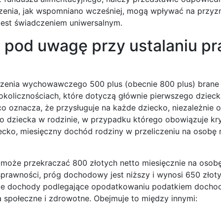
zenia, jak wspomniano wcześniej, mogą wpływać na przyzn
 jest świadczeniem uniwersalnym.
e pod uwagę przy ustalaniu p
dczenia wychowawczego 500 plus (obecnie 800 plus) brane
okolicznościach, które dotyczą głównie pierwszego dzieck
co oznacza, że przysługuje na każde dziecko, niezależnie
go dziecka w rodzinie, w przypadku którego obowiązuje kr
cko, miesięczny dochód rodziny w przeliczeniu na osobę 
 może przekraczać 800 złotych netto miesięcznie na osobę
osprawności, próg dochodowy jest niższy i wynosi 650 złot
lkie dochody podlegające opodatkowaniu podatkiem doch
a społeczne i zdrowotne. Obejmuje to między innymi: