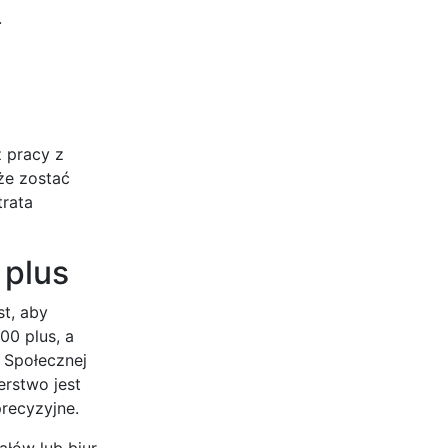
.
z pracy z
że zostać
trata
 plus
st, aby
00 plus, a
i Społecznej
erstwo jest
precyzyjne.
ałów lub biur