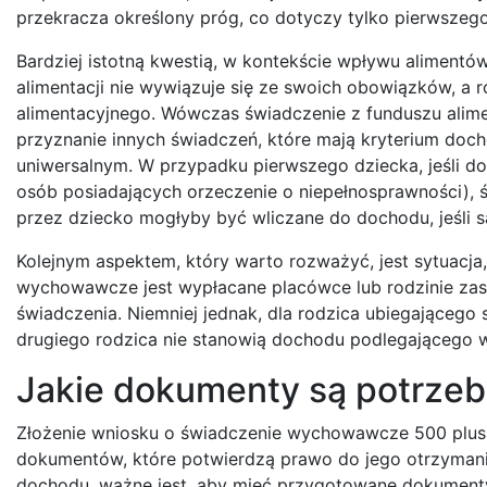
przekracza określony próg, co dotyczy tylko pierwszego
Bardziej istotną kwestią, w kontekście wpływu alimentó
alimentacji nie wywiązuje się ze swoich obowiązków, a 
alimentacyjnego. Wówczas świadczenie z funduszu alim
przyznanie innych świadczeń, które mają kryterium doch
uniwersalnym. W przypadku pierwszego dziecka, jeśli do
osób posiadających orzeczenie o niepełnosprawności), ś
przez dziecko mogłyby być wliczane do dochodu, jeśli s
Kolejnym aspektem, który warto rozważyć, jest sytuacj
wychowawcze jest wypłacane placówce lub rodzinie zast
świadczenia. Niemniej jednak, dla rodzica ubiegającego
drugiego rodzica nie stanowią dochodu podlegającego w
Jakie dokumenty są potrzebn
Złożenie wniosku o świadczenie wychowawcze 500 plus
dokumentów, które potwierdzą prawo do jego otrzymania
dochodu, ważne jest, aby mieć przygotowane dokumenty 