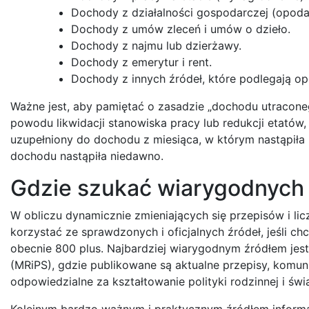
Dochody z działalności gospodarczej (opoda
Dochody z umów zleceń i umów o dzieło.
Dochody z najmu lub dzierżawy.
Dochody z emerytur i rent.
Dochody z innych źródeł, które podlegają o
Ważne jest, aby pamiętać o zasadzie „dochodu utraconeg
powodu likwidacji stanowiska pracy lub redukcji etató
uzupełniony do dochodu z miesiąca, w którym nastąpiła u
dochodu nastąpiła niedawno.
Gdzie szukać wiarygodnych 
W obliczu dynamicznie zmieniających się przepisów i lic
korzystać ze sprawdzonych i oficjalnych źródeł, jeśli c
obecnie 800 plus. Najbardziej wiarygodnym źródłem jest 
(MRiPS), gdzie publikowane są aktualne przepisy, komun
odpowiedzialne za kształtowanie polityki rodzinnej i świ
Kolejnym bardzo ważnym i praktycznym źródłem informac