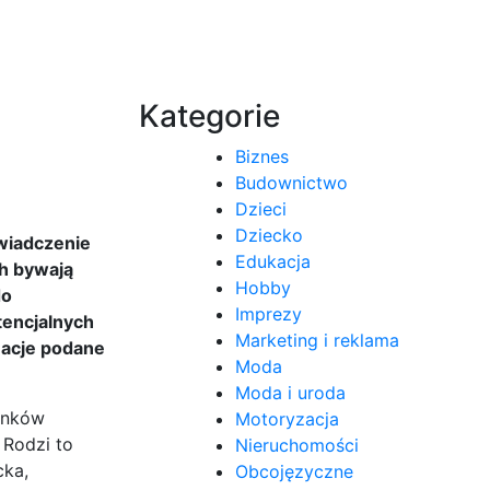
Kategorie
Biznes
Budownictwo
Dzieci
Dziecko
wiadczenie
Edukacja
ch bywają
Hobby
do
Imprezy
tencjalnych
Marketing i reklama
macje podane
Moda
Moda i uroda
runków
Motoryzacja
 Rodzi to
Nieruchomości
cka,
Obcojęzyczne