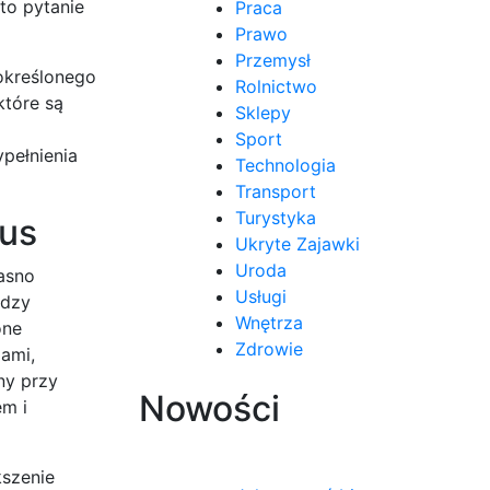
to pytanie
Praca
Prawo
Przemysł
określonego
Rolnictwo
które są
Sklepy
Sport
pełnienia
Technologia
Transport
Turystyka
lus
Ukryte Zajawki
Uroda
asno
Usługi
ędzy
Wnętrza
one
Zdrowie
ami,
ny przy
Nowości
em i
kszenie