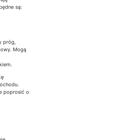
będne są:
y próg,
łkowy. Mogą
kiem.
kę
dochodu.
e poprosić o
nie