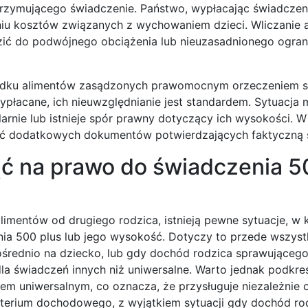
zymującego świadczenie. Państwo, wypłacając świadczen
u kosztów związanych z wychowaniem dzieci. Wliczanie 
zić do podwójnego obciążenia lub nieuzasadnionego ogran
padku alimentów zasądzonych prawomocnym orzeczeniem s
ypłacane, ich nieuwzględnianie jest standardem. Sytuacja 
larnie lub istnieje spór prawny dotyczący ich wysokości. W
ć dodatkowych dokumentów potwierdzających faktyczną s
ć na prawo do świadczenia 5
mentów od drugiego rodzica, istnieją pewne sytuacje, w 
a 500 plus lub jego wysokość. Dotyczy to przede wszystk
ośrednio na dziecko, lub gdy dochód rodzica sprawującego
a świadczeń innych niż uniwersalne. Warto jednak podkreś
iem uniwersalnym, co oznacza, że przysługuje niezależnie
ryterium dochodowego, z wyjątkiem sytuacji gdy dochód ro