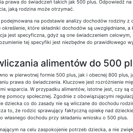
ania prawa do świadczeń takich jak 500 plus. Odpowiedź na 
ia, jaką rodzina może otrzymać.
 podejmowana na podstawie analizy dochodów rodziny z 
 określenie, które składniki dochodów są uwzględniane, a 
acja jest specyficzna, gdyż są one świadczeniem celowym,
zumienie tej specyfiki jest niezbędne do prawidłowego wy
wliczania alimentów do 500 p
 w pierwotnej formie 500 plus, jak i obecnej 800 plus, j
aniu prawa do świadczenia. Kluczowe jest rozróżnienie mi
 wsparcia. W przypadku alimentów, istotne jest, czy są 
mę pomocy społecznej. Zgodnie z obowiązującymi regulacj
e dziecka co do zasady nie są wliczane do dochodu rodzi
 to, że rodzic sprawujący faktyczną opiekę nad dziecki
ko własnego dochodu przy składaniu wniosku o 500 plus.
mającym na celu zaspokojenie potrzeb dziecka, a nie zwię