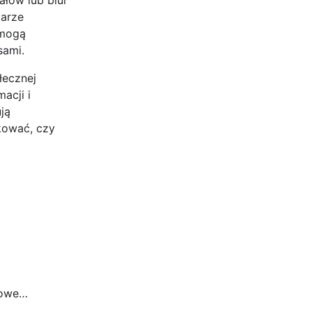
larze
 mogą
sami.
łecznej
acji i
ją
kować, czy
sowe…