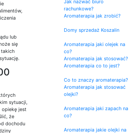
Jak nazwać biuro
ie
rachunkowe?
alimentów,
Aromaterapia jak zrobić?
iczenia
Domy sprzedaż Koszalin
ądu lub
może się
Aromaterapia jaki olejek na
 takich
co?
ytuację.
Aromaterapia jak stosować?
Aromaterapia co to jest?
00
Co to znaczy aromaterapia?
Aromaterapia jak stosować
olejki?
których
im sytuacji,
Aromaterapia jaki zapach na
 opiekę jest
co?
lić, że
 od dochodu
Aromaterapia jakie olejki na
dziny