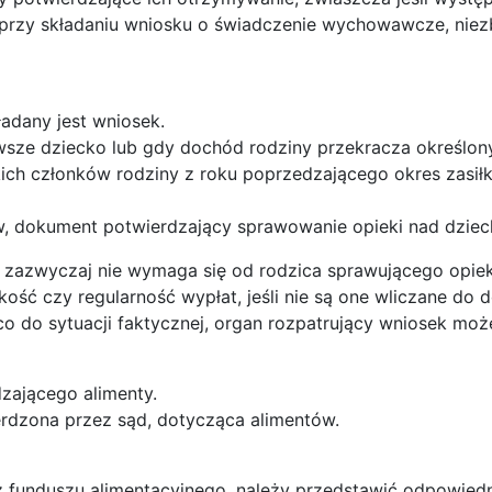
, przy składaniu wniosku o świadczenie wychowawcze, niez
ładany jest wniosek.
sze dziecko lub gdy dochód rodziny przekracza określon
ch członków rodziny z roku poprzedzającego okres zasi
w, dokument potwierdzający sprawowanie opieki nad dziec
ne, zazwyczaj nie wymaga się od rodzica sprawującego opie
ść czy regularność wypłat, jeśli nie są one wliczane do 
o do sytuacji faktycznej, organ rozpatrujący wniosek moż
ającego alimenty.
rdzona przez sąd, dotycząca alimentów.
 funduszu alimentacyjnego, należy przedstawić odpowied