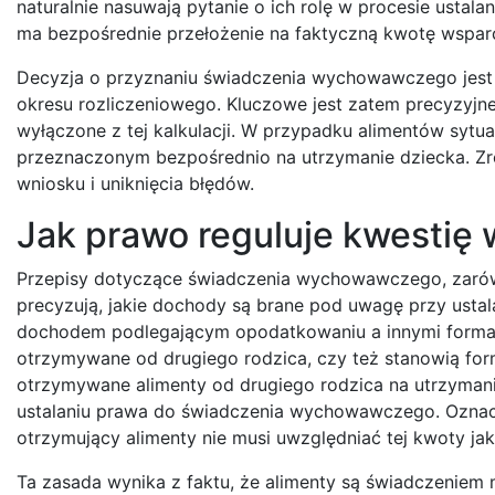
naturalnie nasuwają pytanie o ich rolę w procesie ustal
ma bezpośrednie przełożenie na faktyczną kwotę wsparc
Decyzja o przyznaniu świadczenia wychowawczego jest
okresu rozliczeniowego. Kluczowe jest zatem precyzyjne
wyłączone z tej kalkulacji. W przypadku alimentów sytu
przeznaczonym bezpośrednio na utrzymanie dziecka. Zro
wniosku i uniknięcia błędów.
Jak prawo reguluje kwestię 
Przepisy dotyczące świadczenia wychowawczego, zarówno
precyzują, jakie dochody są brane pod uwagę przy ustal
dochodem podlegającym opodatkowaniu a innymi formami
otrzymywane od drugiego rodzica, czy też stanowią for
otrzymywane alimenty od drugiego rodzica na utrzymani
ustalaniu prawa do świadczenia wychowawczego. Oznacza
otrzymujący alimenty nie musi uwzględniać tej kwoty ja
Ta zasada wynika z faktu, że alimenty są świadczeniem 