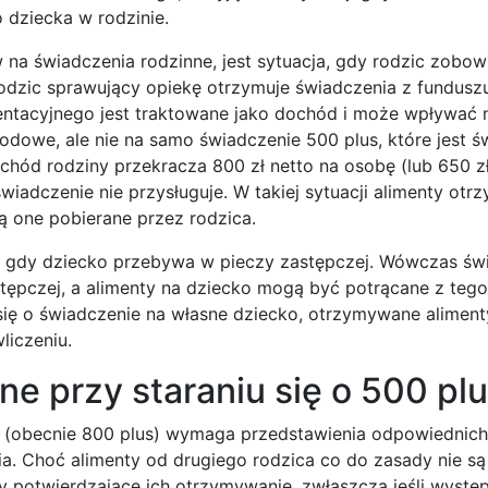
 dziecka w rodzinie.
w na świadczenia rodzinne, jest sytuacja, gdy rodzic zobo
rodzic sprawujący opiekę otrzymuje świadczenia z fundusz
entacyjnego jest traktowane jako dochód i może wpływać 
odowe, ale nie na samo świadczenie 500 plus, które jest 
chód rodziny przekracza 800 zł netto na osobę (lub 650 zł
wiadczenie nie przysługuje. W takiej sytuacji alimenty ot
ą one pobierane przez rodzica.
a, gdy dziecko przebywa w pieczy zastępczej. Wówczas św
ępczej, a alimenty na dziecko mogą być potrącane z tego
 się o świadczenie na własne dziecko, otrzymywane alimen
liczeniu.
e przy staraniu się o 500 pl
 (obecnie 800 plus) wymaga przedstawienia odpowiednich
. Choć alimenty od drugiego rodzica co do zasady nie są
potwierdzające ich otrzymywanie, zwłaszcza jeśli występ