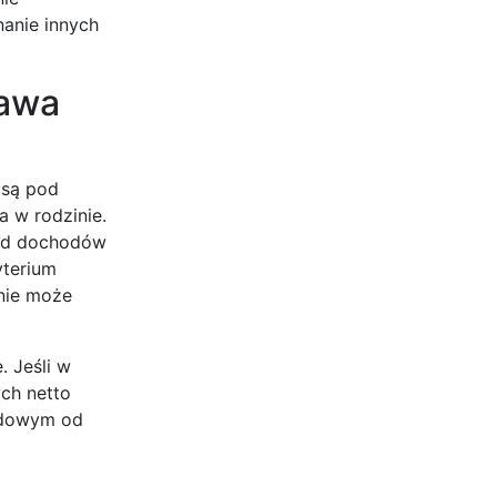
anie innych
rawa
 są pod
a w rodzinie.
 od dochodów
yterium
nie może
. Jeśli w
ych netto
odowym od