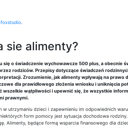
ofoxstudio
.
 sie alimenty?
iu się o świadczenie wychowawcze 500 plus, a obecnie ś
 przez rodziców. Przepisy dotyczące świadczeń rodzinny
erpretacji. Zrozumienie, jak alimenty wpływają na prawo 
czowe dla prawidłowego złożenia wniosku i uniknięcia po
 wszelkie wątpliwości i upewnić się, że wszystkie infor
mi prawnymi.
n w utrzymaniu dzieci i zapewnieniu im odpowiednich wa
niektórych form pomocy jest sytuacja dochodowa rodziny.
gę. Alimenty, będące formą wsparcia finansowego dla dzie