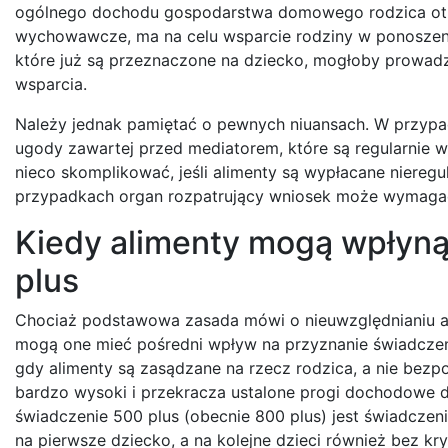
ogólnego dochodu gospodarstwa domowego rodzica otr
wychowawcze, ma na celu wsparcie rodziny w ponoszeni
które już są przeznaczone na dziecko, mogłoby prowad
wsparcia.
Należy jednak pamiętać o pewnych niuansach. W przy
ugody zawartej przed mediatorem, które są regularnie w
nieco skomplikować, jeśli alimenty są wypłacane nieregu
przypadkach organ rozpatrujący wniosek może wymaga
Kiedy alimenty mogą wpłyną
plus
Chociaż podstawowa zasada mówi o nieuwzględnianiu ali
mogą one mieć pośredni wpływ na przyznanie świadczeni
gdy alimenty są zasądzane na rzecz rodzica, a nie bezp
bardzo wysoki i przekracza ustalone progi dochodowe dl
świadczenie 500 plus (obecnie 800 plus) jest świadczen
na pierwsze dziecko, a na kolejne dzieci również bez k