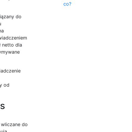
co?
wiązany do
u
na
świadczeniem
 netto dla
rzymywane
iadczenie
ty od
us
 wliczane do
ują