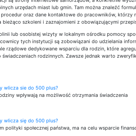
lnych urzędach miast lub gmin. Tam można znaleźć formu
h procedur oraz dane kontaktowe do pracowników, którzy
a bieżąco szkoleni i zaznajomieni z obowiązującymi przepi
olinii lub osobistej wizyty w lokalnym ośrodku pomocy spo
wnicy tych instytucji są zobowiązani do udzielania inform
ale rządowe dedykowane wsparciu dla rodzin, które agregu
 świadczeniach rodzinnych. Zawsze jednak warto zweryfi
y wlicza sie do 500 plus?
rodziny wpływają na możliwość otrzymania świadczenia
y wlicza się do 500 plus?
 polityki społecznej państwa, ma na celu wsparcie finan