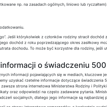
tkowane np. na zasadach ogólnych, liniowo lub ryczałtem)
podatkowaniu.
o”. Jeśli którykolwiek z członków rodziny stracił dochód 
w, jego dochód z roku poprzedzającego okres zasiłkowy mo
trata dochodu. To może być korzystne dla rodziny, jeśli u
informacji o świadczeniu 500
znych informacji pojawiających się w mediach, kluczowe je
hcemy uzyskać rzetelne informacje dotyczące świadczenia 5
zawsze strona internetowa Ministerstwa Rodziny i Polityk
ikaty oraz odpowiedzi na często zadawane pytania. Minist
adczeń socjalnych, dlatego jego informacje są najbardziej 
ji są strony internetowe samorządów, a konkretnie wydzi