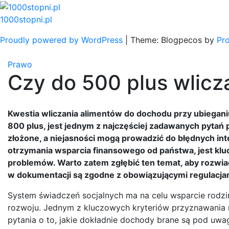
Skip
to
1000stopni.pl
content
Proudly powered by WordPress
|
Theme: Blogpecos by
Pr
Prawo
Czy do 500 plus wlicza
Kwestia wliczania alimentów do dochodu przy ubiegan
800 plus, jest jednym z najczęściej zadawanych pytań
złożone, a niejasności mogą prowadzić do błędnych int
otrzymania wsparcia finansowego od państwa, jest klu
problemów. Warto zatem zgłębić ten temat, aby rozwiać
w dokumentacji są zgodne z obowiązującymi regulacja
System świadczeń socjalnych ma na celu wsparcie rodzi
rozwoju. Jednym z kluczowych kryteriów przyznawania 
pytania o to, jakie dokładnie dochody brane są pod uwa