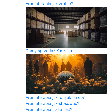
Aromaterapia jak zrobić?
Domy sprzedaż Koszalin
Aromaterapia jaki olejek na co?
Aromaterapia jak stosować?
Aromaterapia co to jest?