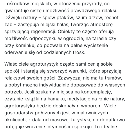
i ośrodków miejskich, w otoczeniu przyrody, co
gwarantuje ciszę i możliwość prawdziwego relaksu.
Dźwięki natury – śpiew ptaków, szum drzew, rechot
żab – zastępują miejski hałas, tworząc atmosferę
sprzyjającą regeneracji. Obiekty te często oferują
możliwość odpoczynku w ogrodzie, na tarasie czy
przy kominku, co pozwala na pełne wyciszenie i
oderwanie się od codziennych trosk.
Właściciele agroturystyk często sami cenią sobie
spokój i starają się stworzyć warunki, które sprzyjają
relaksowi swoich gości. Zazwyczaj nie ma tu tłumów,
a pobyt można indywidualnie dopasować do własnych
potrzeb. Jeśli szukamy miejsca na kontemplację,
czytanie książki na hamaku, medytację na łonie natury,
agroturystyka będzie doskonałym wyborem. Wiele
gospodarstw położonych jest w malowniczych
okolicach, z dala od masowej turystyki, co dodatkowo
potęguje wrażenie intymności i spokoju. To idealne