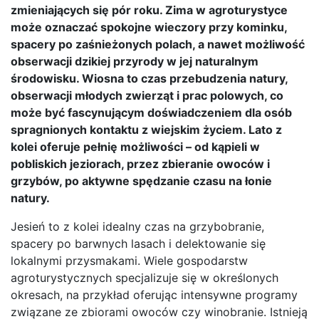
zmieniających się pór roku. Zima w agroturystyce
może oznaczać spokojne wieczory przy kominku,
spacery po zaśnieżonych polach, a nawet możliwość
obserwacji dzikiej przyrody w jej naturalnym
środowisku. Wiosna to czas przebudzenia natury,
obserwacji młodych zwierząt i prac polowych, co
może być fascynującym doświadczeniem dla osób
spragnionych kontaktu z wiejskim życiem. Lato z
kolei oferuje pełnię możliwości – od kąpieli w
pobliskich jeziorach, przez zbieranie owoców i
grzybów, po aktywne spędzanie czasu na łonie
natury.
Jesień to z kolei idealny czas na grzybobranie,
spacery po barwnych lasach i delektowanie się
lokalnymi przysmakami. Wiele gospodarstw
agroturystycznych specjalizuje się w określonych
okresach, na przykład oferując intensywne programy
związane ze zbiorami owoców czy winobranie. Istnieją