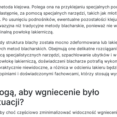
metoda klejowa. Polega ona na przyklejaniu specjalnych p
stępnie, za pomocą specjalnych narzędzi, takich jak młot
 Po usunięciu podnośników, ewentualne pozostałości kleju
nwazyjna niż tradycyjne metody blacharskie, ponieważ nie
nalną powłokę lakierniczą.
 struktura blachy została mocno zdeformowana lub lakier
ch metod blacharskich. Obejmują one delikatne rozciągani
cą specjalistycznych narzędzi, szpachlowanie ubytków i 
owłokę lakierniczą, doświadczeni blacharze potrafią wyko
raktycznie niewidoczne, a różnica w odcieniu lakieru będz
opiniami i doświadczonymi fachowcami, którzy stosują wy
gą, aby wgniecenie było
uacji?
aby choć częściowo zminimalizować widoczność wgnieceni