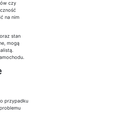
jów czy
eczność
ić na nim
oraz stan
jne, mogą
listą.
samochodu.
e
go przypadku
 problemu