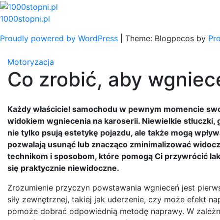
Skip
to
1000stopni.pl
content
Proudly powered by WordPress
|
Theme: Blogpecos by
Pr
Motoryzacja
Co zrobić, aby wgniec
Każdy właściciel samochodu w pewnym momencie swoj
widokiem wgniecenia na karoserii. Niewielkie stłuczki
nie tylko psują estetykę pojazdu, ale także mogą wpływ
pozwalają usunąć lub znacząco zminimalizować widocz
technikom i sposobom, które pomogą Ci przywrócić lak
się praktycznie niewidoczne.
Zrozumienie przyczyn powstawania wgnieceń jest pierws
siły zewnętrznej, takiej jak uderzenie, czy może efek
pomoże dobrać odpowiednią metodę naprawy. W zależnoś