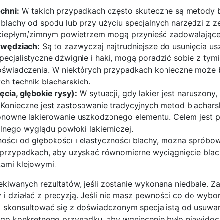
chni:
W takich przypadkach często skuteczne są metody 
blachy od spodu lub przy użyciu specjalnych narzędzi z z
iepłym/zimnym powietrzem mogą przynieść zadowalające 
awędziach:
Są to zazwyczaj najtrudniejsze do usunięcia us
ecjalistyczne dźwignie i haki, mogą poradzić sobie z tymi
oświadczenia. W niektórych przypadkach konieczne może 
ch technik blacharskich.
cia, głębokie rysy):
W sytuacji, gdy lakier jest naruszony
Konieczne jest zastosowanie tradycyjnych metod blacharsk
onowne lakierowanie uszkodzonego elementu. Celem jest 
alnego wyglądu powłoki lakierniczej.
ości od głębokości i elastyczności blachy, można sprób
 przypadkach, aby uzyskać równomierne wyciągnięcie blach
kami klejowymi.
zekiwanych rezultatów, jeśli zostanie wykonana niedbale. 
i działać z precyzją. Jeśli nie masz pewności co do wyb
iej skonsultować się z doświadczonym specjalistą od usuwa
jego konkretnego przypadku, aby wgniecenie było niewidoc