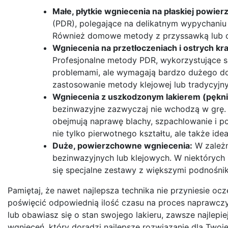
Małe, płytkie wgniecenia na płaskiej powierz
(PDR), polegające na delikatnym wypychaniu 
Również domowe metody z przyssawką lub c
Wgniecenia na przetłoczeniach i ostrych kr
Profesjonalne metody PDR, wykorzystujące sp
problemami, ale wymagają bardzo dużego d
zastosowanie metody klejowej lub tradycyjny
Wgniecenia z uszkodzonym lakierem (pęknię
bezinwazyjne zazwyczaj nie wchodzą w grę. 
obejmują naprawę blachy, szpachlowanie i p
nie tylko pierwotnego kształtu, ale także ide
Duże, powierzchowne wgniecenia:
W zależn
bezinwazyjnych lub klejowych. W niektórych
się specjalne zestawy z większymi podnośni
Pamiętaj, że nawet najlepsza technika nie przyniesie oc
poświęcić odpowiednią ilość czasu na proces naprawczy 
lub obawiasz się o stan swojego lakieru, zawsze najlep
wgnieceń, który doradzi najlepsze rozwiązanie dla Two