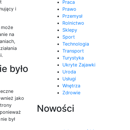
t
Praca
nujący i
Prawo
Przemysł
Rolnictwo
u może
Sklepy
anie na
Sport
aniach,
Technologia
ziałania
Transport
i.
Turystyka
Ukryte Zajawki
e było
Uroda
Usługi
Wnętrza
teczne
Zdrowie
ównież jako
strony
Nowości
, ponieważ
nie był