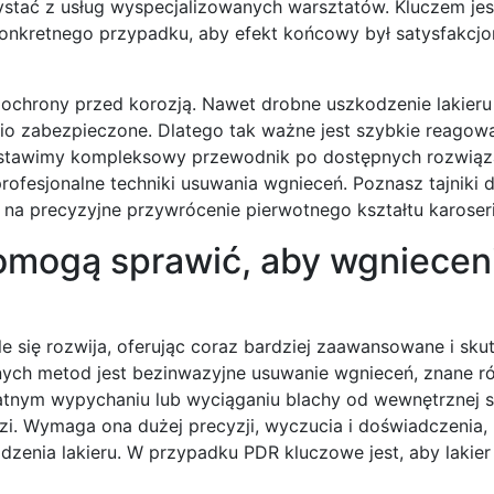
stać z usług wyspecjalizowanych warsztatów. Kluczem jes
konkretnego przypadku, aby efekt końcowy był satysfakcjo
ież ochrony przed korozją. Nawet drobne uszkodzenie lakier
nio zabezpieczone. Dlatego tak ważne jest szybkie reagow
zedstawimy kompleksowy przewodnik po dostępnych rozwiąz
ofesjonalne techniki usuwania wgnieceń. Poznasz tajniki d
ą na precyzyjne przywrócenie pierwotnego kształtu karoseri
omogą sprawić, aby wgnieceni
le się rozwija, oferując coraz bardziej zaawansowane i sku
ionych metod jest bezinwazyjne usuwanie wgnieceń, znane r
ikatnym wypychaniu lub wyciąganiu blachy od wewnętrznej 
ędzi. Wymaga ona dużej precyzji, wyczucia i doświadczenia
zenia lakieru. W przypadku PDR kluczowe jest, aby lakier 