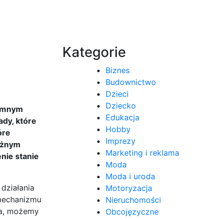
Kategorie
Biznes
Budownictwo
Dzieci
Dziecko
jemnym
Edukacja
ady, które
Hobby
óre
Imprezy
różnym
Marketing i reklama
nie stanie
Moda
Moda i uroda
działania
Motoryzacja
 mechanizmu
Nieruchomości
ia, możemy
Obcojęzyczne