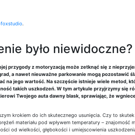
ofoxstudio
.
enie było niewidoczne?
ej przygody z motoryzacją może zetknąć się z nieprzy
, grad, a nawet nieuważne parkowanie mogą pozostawić śl
ać na jego wartość. Na szczęście istnieje wiele metod, kt
ność takich uszkodzeń. W tym artykule przyjrzymy się 
ierowi Twojego auta dawny blask, sprawiając, że wgniece
zym krokiem do ich skutecznego usunięcia. Czy to skutek 
t naprężeń materiału pod wpływem temperatury – znajomość
ci od wielkości, głębokości i umiejscowienia uszkodzen