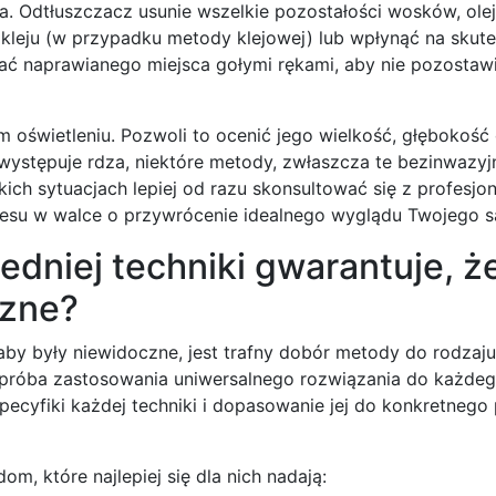
ia. Odtłuszczacz usunie wszelkie pozostałości wosków, ole
 kleju (w przypadku metody klejowej) lub wpłynąć na skut
ykać naprawianego miejsca gołymi rękami, aby nie pozostaw
oświetleniu. Pozwoli to ocenić jego wielkość, głębokość 
ub występuje rdza, niektóre metody, zwłaszcza te bezinwazy
ch sytuacjach lepiej od razu skonsultować się z profesjona
esu w walce o przywrócenie idealnego wyglądu Twojego 
dniej techniki gwarantuje, ż
czne?
by były niewidoczne, jest trafny dobór metody do rodzaju
a próba zastosowania uniwersalnego rozwiązania do każde
pecyfiki każdej techniki i dopasowanie jej do konkretnego
m, które najlepiej się dla nich nadają: