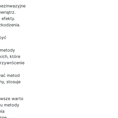
bezinwazyjne
ewnątrz.
efekty.
zkodzenia.
być
, metody
ich, które
przywrócenie
ować metod
y, stosuje
Zawsze warto
oru metody
nia
zne.