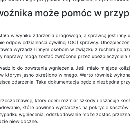
ewoźnika może pomóc w przy
ało w wyniku zdarzenia drogowego, a sprawcą jest inny u
e odpowiedzialności cywilnej (OC) sprawcy. Ubezpieczen
sprawca wyrządził innym osobom w związku z ruchem pojaz
zty naprawy mogą zostać zwrócone przez ubezpieczyciela 
dziło do powstania wgniecenia. Jeśli miało miejsce kolizj
, w którym jasno określono winnego. Warto również wykon
jsca zdarzenia. Taka dokumentacja będzie niezbędna przy
 rzeczoznawcę, który oceni rozmiar szkody i oszacuje kos
kodowanie, które powinno wystarczyć na pokrycie kosztów
zypadku wgniecenia, odszkodowanie może zostać przezn
dzie niewidoczne.