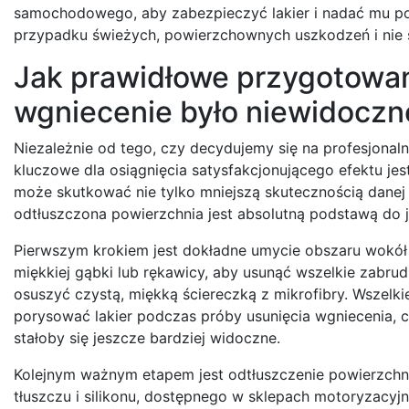
samochodowego, aby zabezpieczyć lakier i nadać mu poł
przypadku świeżych, powierzchownych uszkodzeń i nie s
Jak prawidłowe przygotowan
wgniecenie było niewidoczn
Niezależnie od tego, czy decydujemy się na profesjon
kluczowe dla osiągnięcia satysfakcjonującego efektu je
może skutkować nie tylko mniejszą skutecznością danej 
odtłuszczona powierzchnia jest absolutną podstawą do 
Pierwszym krokiem jest dokładne umycie obszaru wokół
miękkiej gąbki lub rękawicy, aby usunąć wszelkie zabru
osuszyć czystą, miękką ściereczką z mikrofibry. Wszelki
porysować lakier podczas próby usunięcia wgniecenia, 
stałoby się jeszcze bardziej widoczne.
Kolejnym ważnym etapem jest odtłuszczenie powierzchni.
tłuszczu i silikonu, dostępnego w sklepach motoryzacyjn