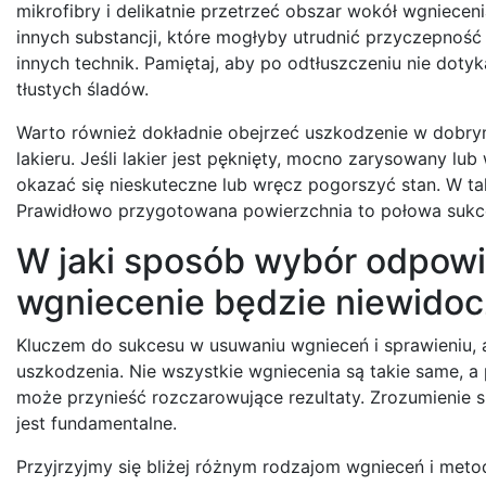
mikrofibry i delikatnie przetrzeć obszar wokół wgniecen
innych substancji, które mogłyby utrudnić przyczepność
innych technik. Pamiętaj, aby po odtłuszczeniu nie dot
tłustych śladów.
Warto również dokładnie obejrzeć uszkodzenie w dobrym 
lakieru. Jeśli lakier jest pęknięty, mocno zarysowany l
okazać się nieskuteczne lub wręcz pogorszyć stan. W taki
Prawidłowo przygotowana powierzchnia to połowa sukc
W jaki sposób wybór odpowie
wgniecenie będzie niewido
Kluczem do sukcesu w usuwaniu wgnieceń i sprawieniu, a
uszkodzenia. Nie wszystkie wgniecenia są takie same, 
może przynieść rozczarowujące rezultaty. Zrozumienie s
jest fundamentalne.
Przyjrzyjmy się bliżej różnym rodzajom wgnieceń i metodo