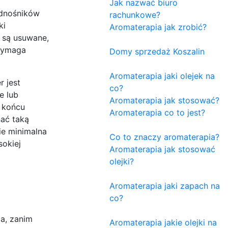
Jak nazwać biuro
odnośników
rachunkowe?
ki
Aromaterapia jak zrobić?
 są usuwane,
 wymaga
Domy sprzedaż Koszalin
Aromaterapia jaki olejek na
 jest
co?
e lub
Aromaterapia jak stosować?
w końcu
Aromaterapia co to jest?
nać taką
ie minimalna
Co to znaczy aromaterapia?
sokiej
Aromaterapia jak stosować
olejki?
Aromaterapia jaki zapach na
co?
a, zanim
Aromaterapia jakie olejki na