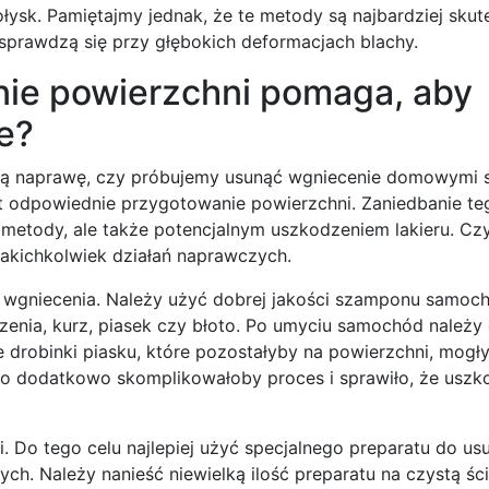
ysk. Pamiętajmy jednak, że te metody są najbardziej sku
prawdzą się przy głębokich deformacjach blachy.
ie powierzchni pomaga, aby
e?
alną naprawę, czy próbujemy usunąć wgniecenie domowymi 
st odpowiednie przygotowanie powierzchni. Zaniedbanie te
metody, ale także potencjalnym uszkodzeniem lakieru. Czy
jakichkolwiek działań naprawczych.
 wgniecenia. Należy użyć dobrej jakości szamponu samoc
dzenia, kurz, piasek czy błoto. Po umyciu samochód należy
e drobinki piasku, które pozostałyby na powierzchni, mogł
co dodatkowo skomplikowałoby proces i sprawiło, że uszk
 Do tego celu najlepiej użyć specjalnego preparatu do us
ych. Należy nanieść niewielką ilość preparatu na czystą śc