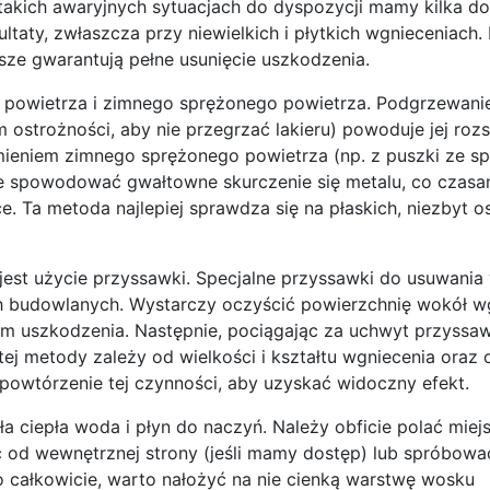
 takich awaryjnych sytuacjach do dyspozycji mamy kilka 
taty, zwłaszcza przy niewielkich i płytkich wgnieceniach.
sze gwarantują pełne usunięcie uszkodzenia.
 powietrza i zimnego sprężonego powietrza. Podgrzewanie
ostrożności, aby nie przegrzać lakieru) powoduje jej rozs
umieniem zimnego sprężonego powietrza (np. z puszki ze 
e spowodować gwałtowne skurczenie się metalu, co czasa
 Ta metoda najlepiej sprawdza się na płaskich, niezbyt o
t użycie przyssawki. Specjalne przyssawki do usuwania
 budowlanych. Wystarczy oczyścić powierzchnię wokół wg
um uszkodzenia. Następnie, pociągając za uchwyt przyssaw
j metody zależy od wielkości i kształtu wgniecenia oraz o
e powtórzenie tej czynności, aby uzyskać widoczny efekt.
 ciepła woda i płyn do naczyń. Należy obficie polać miej
ąć od wewnętrznej strony (jeśli mamy dostęp) lub spróbow
nęło całkowicie, warto nałożyć na nie cienką warstwę wosku