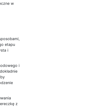
teczne w
sposobami,
go etapu
sta i
hodowego i
 dokładnie
yby
odzenie
uwania
iereczkę z