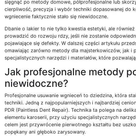
sięgnąć po metody domowe, półprofesjonalne lub skorzy
cierpliwość, precyzja i wybór techniki dopasowanej do 
wgniecenie faktycznie stało się niewidoczne.
Dbanie o lakier to nie tylko kwestia estetyki, ale równ
prowadzić do rozwoju rdzy, jeśli nie zostanie odpowied
pojawiające się defekty. W dalszej części artykułu pr
omawiając zarówno metody dla majsterkowiczów, jak i pr
specjalistycznych narzędzi i materiałów, które pozwalaj
Jak profesjonalne metody p
niewidoczne?
Profesjonalne usuwanie wgnieceń to dziedzina, która sta
techniki. Jedną z najpopularniejszych i najbardziej cen
PDR (Paintless Dent Repair). Technika ta polega na del
elementu karoserii, przy użyciu specjalistycznych narz
celem jest przywrócenie pierwotnego kształtu bez uszkod
popękany ani głęboko zarysowany.