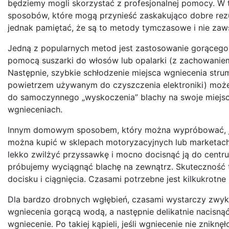
będziemy mogli skorzystać z profesjonalnej pomocy. W
sposobów, które mogą przynieść zaskakująco dobre rezul
jednak pamiętać, że są to metody tymczasowe i nie zaw
Jedną z popularnych metod jest zastosowanie gorącego
pomocą suszarki do włosów lub opalarki (z zachowaniem 
Następnie, szybkie schłodzenie miejsca wgniecenia str
powietrzem używanym do czyszczenia elektroniki) moż
do samoczynnego „wyskoczenia” blachy na swoje miejsce.
wgnieceniach.
Innym domowym sposobem, który można wypróbować, jes
można kupić w sklepach motoryzacyjnych lub marketach
lekko zwilżyć przyssawkę i mocno docisnąć ją do centr
próbujemy wyciągnąć blachę na zewnątrz. Skuteczność te
docisku i ciągnięcia. Czasami potrzebne jest kilkukrotn
Dla bardzo drobnych wgłębień, czasami wystarczy zwykła
wgniecenia gorącą wodą, a następnie delikatnie nacisn
wgniecenie. Po takiej kąpieli, jeśli wgniecenie nie znik