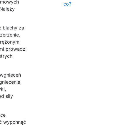
domowych
co?
 Należy
 blachy za
zerzenie.
sprężonym
mi prowadzi
strych
 wgnieceń
niecenia,
ki,
d siły
sce
ać wypchnąć