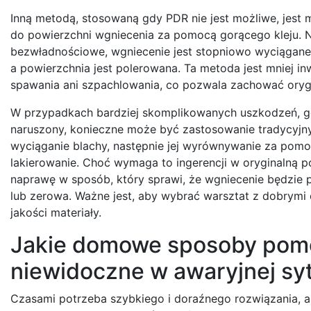
Inną metodą, stosowaną gdy PDR nie jest możliwe, jest 
do powierzchni wgniecenia za pomocą gorącego kleju. Na
bezwładnościowe, wgniecenie jest stopniowo wyciągane.
a powierzchnia jest polerowana. Ta metoda jest mniej i
spawania ani szpachlowania, co pozwala zachować orygi
W przypadkach bardziej skomplikowanych uszkodzeń, gdy
naruszony, konieczne może być zastosowanie tradycyjny
wyciąganie blachy, następnie jej wyrównywanie za pomo
lakierowanie. Choć wymaga to ingerencji w oryginalną p
naprawę w sposób, który sprawi, że wgniecenie będzie p
lub zerowa. Ważne jest, aby wybrać warsztat z dobrymi 
jakości materiały.
Jakie domowe sposoby pomo
niewidoczne w awaryjnej syt
Czasami potrzeba szybkiego i doraźnego rozwiązania, 