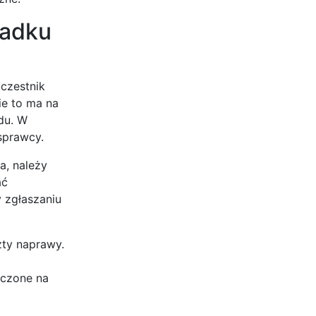
padku
czestnik
ie to ma na
du. W
sprawcy.
a, należy
ać
 zgłaszaniu
zty naprawy.
aczone na