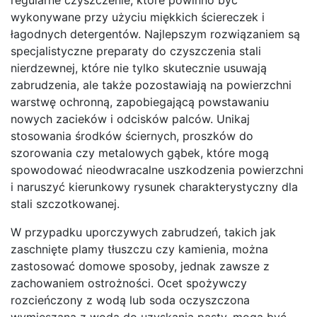
wykonywane przy użyciu miękkich ściereczek i
łagodnych detergentów. Najlepszym rozwiązaniem są
specjalistyczne preparaty do czyszczenia stali
nierdzewnej, które nie tylko skutecznie usuwają
zabrudzenia, ale także pozostawiają na powierzchni
warstwę ochronną, zapobiegającą powstawaniu
nowych zacieków i odcisków palców. Unikaj
stosowania środków ściernych, proszków do
szorowania czy metalowych gąbek, które mogą
spowodować nieodwracalne uszkodzenia powierzchni
i naruszyć kierunkowy rysunek charakterystyczny dla
stali szczotkowanej.
W przypadku uporczywych zabrudzeń, takich jak
zaschnięte plamy tłuszczu czy kamienia, można
zastosować domowe sposoby, jednak zawsze z
zachowaniem ostrożności. Ocet spożywczy
rozcieńczony z wodą lub soda oczyszczona
wymieszana z wodą do uzyskania pasty, mogą być