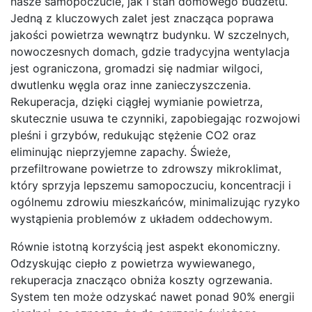
nasze samopoczucie, jak i stan domowego budżetu.
Jedną z kluczowych zalet jest znacząca poprawa
jakości powietrza wewnątrz budynku. W szczelnych,
nowoczesnych domach, gdzie tradycyjna wentylacja
jest ograniczona, gromadzi się nadmiar wilgoci,
dwutlenku węgla oraz inne zanieczyszczenia.
Rekuperacja, dzięki ciągłej wymianie powietrza,
skutecznie usuwa te czynniki, zapobiegając rozwojowi
pleśni i grzybów, redukując stężenie CO2 oraz
eliminując nieprzyjemne zapachy. Świeże,
przefiltrowane powietrze to zdrowszy mikroklimat,
który sprzyja lepszemu samopoczuciu, koncentracji i
ogólnemu zdrowiu mieszkańców, minimalizując ryzyko
wystąpienia problemów z układem oddechowym.
Równie istotną korzyścią jest aspekt ekonomiczny.
Odzyskując ciepło z powietrza wywiewanego,
rekuperacja znacząco obniża koszty ogrzewania.
System ten może odzyskać nawet ponad 90% energii