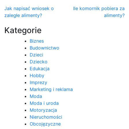
Nawigacja
Jak napisać wniosek o
Ile komornik pobiera za
zaległe alimenty?
alimenty?
wpisu
Kategorie
Biznes
Budownictwo
Dzieci
Dziecko
Edukacja
Hobby
Imprezy
Marketing i reklama
Moda
Moda i uroda
Motoryzacja
Nieruchomości
Obcojęzyczne