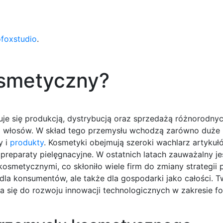
ofoxstudio
.
osmetyczny?
uje się produkcją, dystrybucją oraz sprzedażą różnorodny
 i włosów. W skład tego przemysłu wchodzą zarówno duże 
y i
produkty
. Kosmetyki obejmują szeroki wachlarz artykuł
reparaty pielęgnacyjne. W ostatnich latach zauważalny je
osmetycznymi, co skłoniło wiele firm do zmiany strategii p
la konsumentów, ale także dla gospodarki jako całości. T
ia się do rozwoju innowacji technologicznych w zakresie 