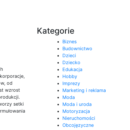
Kategorie
Biznes
Budownictwo
Dzieci
Dziecko
ch
Edukacja
korporacje,
Hobby
ów, od
Imprezy
st wzrost
Marketing i reklama
rodukcji.
Moda
worzy setki
Moda i uroda
formułowania
Motoryzacja
Nieruchomości
Obcojęzyczne