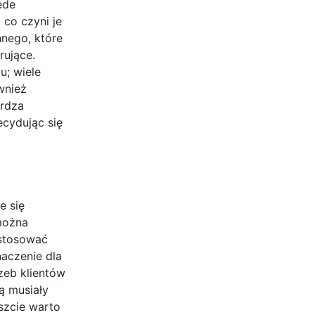
ede
co czyni je
nnego, które
rujące.
; wiele
wnież
erdza
ecydując się
e się
można
ostosować
aczenie dla
zeb klientów
ą musiały
szcie warto