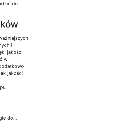
adzić do
yków
ważniejszych
nych i
ki jakości
źć w
 Dodatkowo
ek jakości
y
pu.
ogie do…