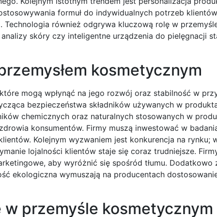
nego. Kolejnym istotnym trendem jest personalizacja prod
stosowywania formuł do indywidualnych potrzeb klientów
i. Technologia również odgrywa kluczową rolę w przemyśl
nalizy skóry czy inteligentne urządzenia do pielęgnacji st
d przemysłem kosmetycznym
tóre mogą wpłynąć na jego rozwój oraz stabilność w przy
otycząca bezpieczeństwa składników używanych w produkt
ników chemicznych oraz naturalnych stosowanych w produk
a zdrowia konsumentów. Firmy muszą inwestować w badania
klientów. Kolejnym wyzwaniem jest konkurencja na rynku; 
ymanie lojalności klientów staje się coraz trudniejsze. Fir
arketingowe, aby wyróżnić się spośród tłumu. Dodatkowo 
ość ekologiczna wymuszają na producentach dostosowanie
je w przemyśle kosmetycznym