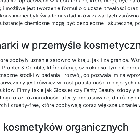
kładniki opracowane w laboratoriach, które mogą być bardz
ii możliwe jest tworzenie formuł o dłuższej trwałości oraz
y konsumenci byli świadomi składników zawartych zarówno
e substancje chemiczne mogą być bezpieczne i skuteczne, 
 marki w przemyśle kosmetyc
re zdobyły uznanie zarówno w kraju, jak i za granicą. Wśr
czy Procter & Gamble, które oferują szeroki asortyment pro
ą znaczne środki w badania i rozwój, co pozwala im na wpr
auważalny jest również wzrost popularności mniejszych ma
uktów. Firmy takie jak Glossier czy Fenty Beauty zdobyły 
ingu oraz różnorodności oferty dostosowanej do różnyc
h i cruelty-free, które zdobywają coraz większe uznanie
 z kosmetyków organicznych