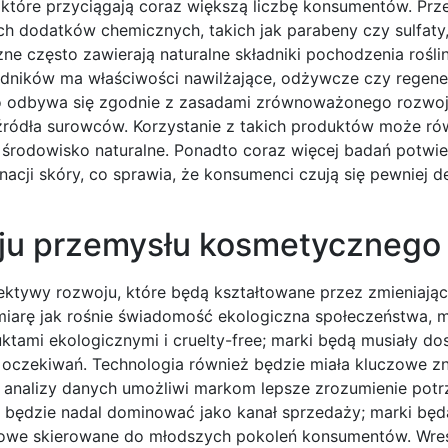
 które przyciągają coraz większą liczbę konsumentów. Prz
 dodatków chemicznych, takich jak parabeny czy sulfaty, 
ne często zawierają naturalne składniki pochodzenia rośli
ładników ma właściwości nawilżające, odżywcze czy regene
 odbywa się zgodnie z zasadami zrównoważonego rozwoju
źródła surowców. Korzystanie z takich produktów może ró
środowisko naturalne. Ponadto coraz więcej badań potwi
acji skóry, co sprawia, że konsumenci czują się pewniej d
oju przemysłu kosmetycznego
ktywy rozwoju, które będą kształtowane przez zmieniając
iarę jak rośnie świadomość ekologiczna społeczeństwa, 
ktami ekologicznymi i cruelty-free; marki będą musiały d
 oczekiwań. Technologia również będzie miała kluczowe zn
az analizy danych umożliwi markom lepsze zrozumienie potr
e będzie nadal dominować jako kanał sprzedaży; marki będ
ngowe skierowane do młodszych pokoleń konsumentów. Wre