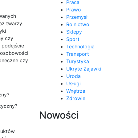
Praca
Prawo
owanych
Przemysł
az twarzy.
Rolnictwo
yki
Sklepy
ny czy
Sport
 podejście
Technologia
u osobowości
Transport
łoneczne czy
Turystyka
Ukryte Zajawki
Uroda
Usługi
Wnętrza
Zdrowie
tyczny?
Nowości
duktów