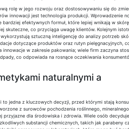
ą rolę w jego rozwoju oraz dostosowywaniu się do zmien
ów innowacji jest technologia produkcji. Wprowadzenie 
 bardziej efektywnych formuł, które lepiej wnikają w skórę
ziej skuteczne, co przyciąga uwagę klientów. Kolejnym ist
e wykorzystują sztuczną inteligencję do analizy potrzeb skó
acje dotyczące produktów oraz rutyn pielęgnacyjnych, c
 innowacje w zakresie pakowania; wiele firm zaczyna sto
e odpady, co odpowiada na rosnące oczekiwania konsument
metykami naturalnymi a
to jedna z kluczowych decyzji, przed którymi stają kons
 tworzone z surowców pochodzenia roślinnego, mineralnego
j przyjazne dla środowiska i zdrowia. Wiele osób decyduje 
kodliwych substancji chemicznych, takich jak parabeny czy