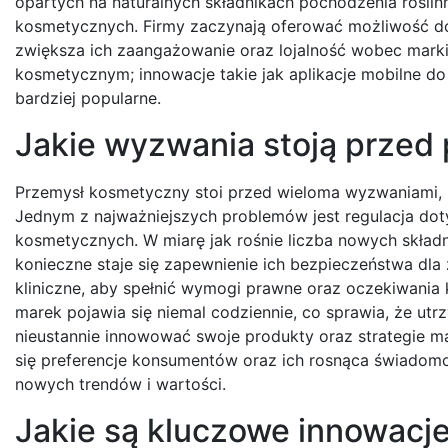
opartych na naturalnych składnikach pochodzenia roślin
kosmetycznych. Firmy zaczynają oferować możliwość do
zwiększa ich zaangażowanie oraz lojalność wobec mark
kosmetycznym; innowacje takie jak aplikacje mobilne do a
bardziej popularne.
Jakie wyzwania stoją prze
Przemysł kosmetyczny stoi przed wieloma wyzwaniami, k
Jednym z najważniejszych problemów jest regulacja d
kosmetycznych. W miarę jak rośnie liczba nowych skład
konieczne staje się zapewnienie ich bezpieczeństwa dl
kliniczne, aby spełnić wymogi prawne oraz oczekiwania 
marek pojawia się niemal codziennie, co sprawia, że utrz
nieustannie innowować swoje produkty oraz strategie m
się preferencje konsumentów oraz ich rosnąca świadom
nowych trendów i wartości.
Jakie są kluczowe innowac