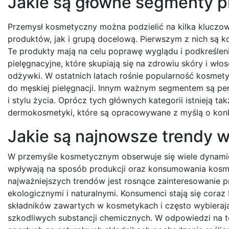
Jakie są główne segmenty 
Przemysł kosmetyczny można podzielić na kilka kluczo
produktów, jak i grupą docelową. Pierwszym z nich są k
Te produkty mają na celu poprawę wyglądu i podkreślen
pielęgnacyjne, które skupiają się na zdrowiu skóry i wł
odżywki. W ostatnich latach rośnie popularność kosmety
do męskiej pielęgnacji. Innym ważnym segmentem są per
i stylu życia. Oprócz tych głównych kategorii istnieją t
dermokosmetyki, które są opracowywane z myślą o kon
Jakie są najnowsze trendy
W przemyśle kosmetycznym obserwuje się wiele dynami
wpływają na sposób produkcji oraz konsumowania kos
najważniejszych trendów jest rosnące zainteresowanie 
ekologicznymi i naturalnymi. Konsumenci stają się coraz
składników zawartych w kosmetykach i często wybierają
szkodliwych substancji chemicznych. W odpowiedzi na 