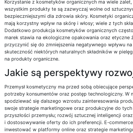
Korzystanie z kosmetyków organicznych ma wiele zalet,
wszystkim produkty te są zazwyczaj wolne od sztucznych
bezpieczniejszymi dla zdrowia skóry. Kosmetyki organicz
mają korzystny wpływ na skórę i włosy; wiele z tych sk
Dodatkowo produkcja kosmetyków organicznych często
marek stawia na ekologiczne opakowania oraz etyczne 
przyczynić się do zmniejszenia negatywnego wpływu na 
skuteczność niektórych naturalnych składników w pielęgn
na produkty organiczne.
Jakie są perspektywy rozw
Przemysł kosmetyczny ma przed sobą obiecujące perspe
potrzeby konsumentów oraz postęp technologiczny. W m
spodziewać się dalszego wzrostu zainteresowania produ
swoje strategie marketingowe oraz produkcyjne do tych
przyszłości przemysłu; rozwój sztucznej inteligencji or
i dostosowywanie oferty do ich preferencji. E-commerc
inwestować w platformy online oraz strategie marketi