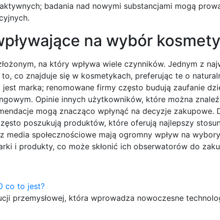
w aktywnych; badania nad nowymi substancjami mogą prow
cyjnych.
 wpływające na wybór kosmet
ożonym, na który wpływa wiele czynników. Jednym z naj
to, co znajduje się w kosmetykach, preferując te o natural
 jest marka; renomowane firmy często budują zaufanie dzię
gowym. Opinie innych użytkowników, które można znale
rekomendacje mogą znacząco wpłynąć na decyzje zakupowe.
sto poszukują produktów, które oferują najlepszy stosun
raz media społecznościowe mają ogromny wpływ na wybor
rki i produkty, co może skłonić ich obserwatorów do zaku
0 co to jest?
lucji przemysłowej, która wprowadza nowoczesne technol