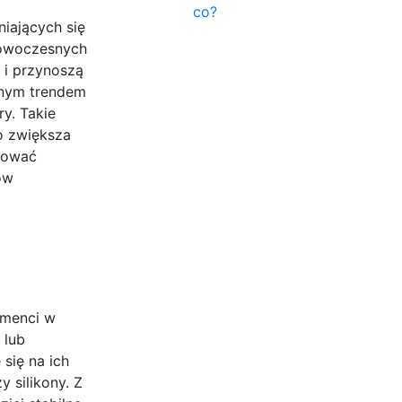
co?
iających się
nowoczesnych
 i przynoszą
otnym trendem
ry. Takie
o zwiększa
sować
ów
umenci w
 lub
się na ich
 silikony. Z