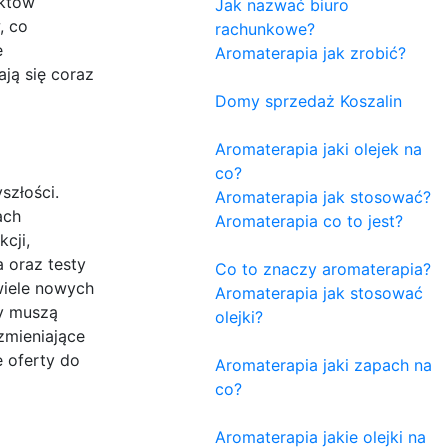
uktów
Jak nazwać biuro
, co
rachunkowe?
e
Aromaterapia jak zrobić?
ają się coraz
Domy sprzedaż Koszalin
Aromaterapia jaki olejek na
co?
szłości.
Aromaterapia jak stosować?
ach
Aromaterapia co to jest?
cji,
 oraz testy
Co to znaczy aromaterapia?
wiele nowych
Aromaterapia jak stosować
my muszą
olejki?
zmieniające
 oferty do
Aromaterapia jaki zapach na
co?
Aromaterapia jakie olejki na