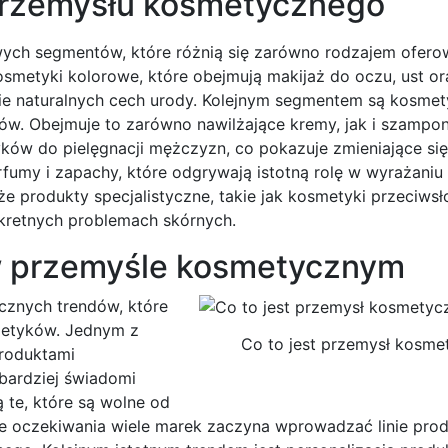
przemysłu kosmetycznego
wych segmentów, które różnią się zarówno rodzajem ofer
osmetyki kolorowe, które obejmują makijaż do oczu, ust or
ie naturalnych cech urody. Kolejnym segmentem są kosmet
osów. Obejmuje to zarówno nawilżające kremy, jak i szampo
ków do pielęgnacji mężczyzn, co pokazuje zmieniające się
fumy i zapachy, które odgrywają istotną rolę w wyrażani
akże produkty specjalistyczne, takie jak kosmetyki przeciws
kretnych problemach skórnych.
 w przemyśle kosmetycznym
cznych trendów, które
metyków. Jednym z
Co to jest przemysł kosme
produktami
 bardziej świadomi
 te, które są wolne od
te oczekiwania wiele marek zaczyna wprowadzać linie pro