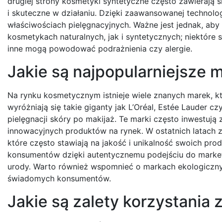
drugiej strony kosmetyki syntetyczne często zawierają s
i skuteczne w działaniu. Dzięki zaawansowanej technolog
właściwościach pielęgnacyjnych. Ważne jest jednak, ab
kosmetykach naturalnych, jak i syntetycznych; niektór
inne mogą powodować podrażnienia czy alergie.
Jakie są najpopularniejsze
Na rynku kosmetycznym istnieje wiele znanych marek, któ
wyróżniają się takie giganty jak L’Oréal, Estée Lauder 
pielęgnacji skóry po makijaż. Te marki często inwestuj
innowacyjnych produktów na rynek. W ostatnich latach z
które często stawiają na jakość i unikalność swoich prod
konsumentów dzięki autentycznemu podejściu do market
urody. Warto również wspomnieć o markach ekologicznyc
świadomych konsumentów.
Jakie są zalety korzystania