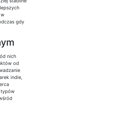
iej stabilne
 lepszych
 w
podczas gdy
znym
ód nich
duktów od
owadzanie
rek indie,
serca
h typów
 wśród