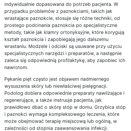
indywidualnie dopasowana do potrzeb pacjenta. W
przypadku problemów z paznokciami, takich jak
wrastające paznokcie, stosuje się różne techniki, od
prostego podcinania paznokcia po specjalistyczne
metody, takie jak klamry ortonyksyjne, które korygują
kształt paznokcia i zapobiegają jego dalszemu
wrastaniu. Modzele i odciski są usuwane przy użyciu
specjalistycznych narzędzi i preparatów, a następnie
zaleca się odpowiednią profilaktykę, aby zapobiec ich
nawrotom.
Pękanie pięt często jest objawem nadmiernego
wysuszenia skóry lub niewłaściwej pielęgnacji.
Podolog dobiera odpowiednie preparaty nawilżające i
regenerujące, a także instruuje pacjenta, jak
prawidłowo dbać o skórę stóp w domu. Grzybica stóp
i paznokci wymaga kompleksowego leczenia, które
może obejmować terapię miejscową lub ogólną, w
zależności od stopnia zaawansowania infekcji.