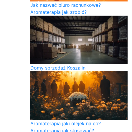
Jak nazwać biuro rachunkowe?
Aromaterapia jak zrobić?
Domy sprzedaż Koszalin
Aromaterapia jaki olejek na co?
Aromaterapia jak stosować?