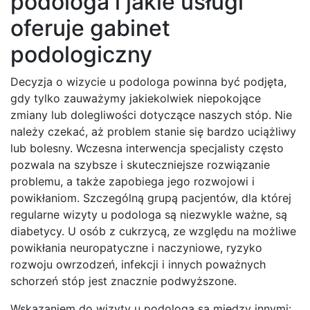
podologa i jakie usługi
oferuje gabinet
podologiczny
Decyzja o wizycie u podologa powinna być podjęta,
gdy tylko zauważymy jakiekolwiek niepokojące
zmiany lub dolegliwości dotyczące naszych stóp. Nie
należy czekać, aż problem stanie się bardzo uciążliwy
lub bolesny. Wczesna interwencja specjalisty często
pozwala na szybsze i skuteczniejsze rozwiązanie
problemu, a także zapobiega jego rozwojowi i
powikłaniom. Szczególną grupą pacjentów, dla której
regularne wizyty u podologa są niezwykle ważne, są
diabetycy. U osób z cukrzycą, ze względu na możliwe
powikłania neuropatyczne i naczyniowe, ryzyko
rozwoju owrzodzeń, infekcji i innych poważnych
schorzeń stóp jest znacznie podwyższone.
Wskazaniem do wizyty u podologa są między innymi: