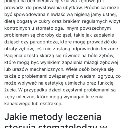
polega na demineralizacji szkliwa zębowego i
prowadzi do powstawania ubytków. Próchnica może
być spowodowana niewłaściwą higieną jamy ustnej,
dietą bogatą w cukry oraz brakiem regularnych wizyt
kontrolnych u stomatologa. Innym powszechnym
problemem są choroby dziąseł, takie jak zapalenie
dziąseł czy paradontoza, które mogą prowadzić do
utraty zębów, jeśli nie zostaną odpowiednio leczone.
Pacjenci często skarżą się również na bóle zębów,
które mogą być wynikiem zapalenia miazgi zębowej
lub urazów mechanicznych. Wiele osób boryka się
także z problemami związanymi z wadami zgryzu, co
może wpływać na estetykę uśmiechu oraz funkcję
żucia. W przypadku dzieci częstymi problemami są
zęby mleczne, które mogą wymagać leczenia
kanałowego lub ekstrakcji.
Jakie metody leczenia
stosują stomatolodzy w