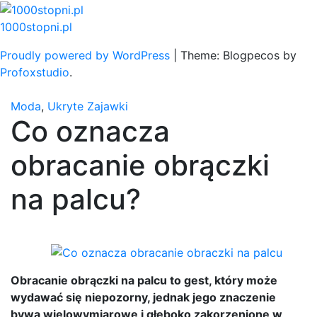
Skip
to
1000stopni.pl
content
Proudly powered by WordPress
|
Theme: Blogpecos by
Profoxstudio
.
Moda
,
Ukryte Zajawki
Co oznacza
obracanie obrączki
na palcu?
Obracanie obrączki na palcu to gest, który może
wydawać się niepozorny, jednak jego znaczenie
bywa wielowymiarowe i głęboko zakorzenione w