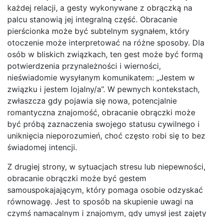
każdej relacji, a gesty wykonywane z obrączką na
palcu stanowią jej integralną część. Obracanie
pierścionka może być subtelnym sygnałem, który
otoczenie może interpretować na różne sposoby. Dla
osób w bliskich związkach, ten gest może być formą
potwierdzenia przynależności i wierności,
nieświadomie wysyłanym komunikatem: „Jestem w
związku i jestem lojalny/a”. W pewnych kontekstach,
zwłaszcza gdy pojawia się nowa, potencjalnie
romantyczna znajomość, obracanie obrączki może
być próbą zaznaczenia swojego statusu cywilnego i
uniknięcia nieporozumień, choć często robi się to bez
świadomej intencji.
Z drugiej strony, w sytuacjach stresu lub niepewności,
obracanie obrączki może być gestem
samouspokajającym, który pomaga osobie odzyskać
równowagę. Jest to sposób na skupienie uwagi na
czymś namacalnym i znajomym, gdy umysł jest zajęty