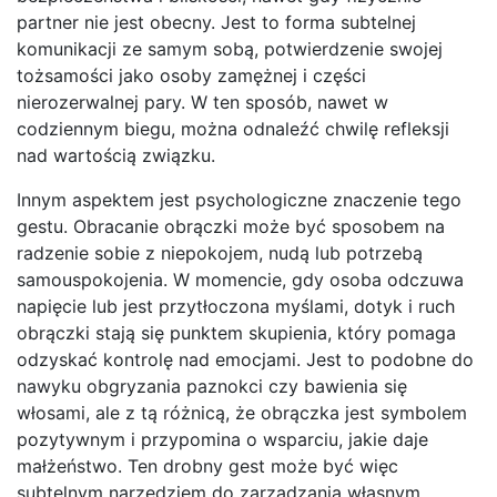
partner nie jest obecny. Jest to forma subtelnej
komunikacji ze samym sobą, potwierdzenie swojej
tożsamości jako osoby zamężnej i części
nierozerwalnej pary. W ten sposób, nawet w
codziennym biegu, można odnaleźć chwilę refleksji
nad wartością związku.
Innym aspektem jest psychologiczne znaczenie tego
gestu. Obracanie obrączki może być sposobem na
radzenie sobie z niepokojem, nudą lub potrzebą
samouspokojenia. W momencie, gdy osoba odczuwa
napięcie lub jest przytłoczona myślami, dotyk i ruch
obrączki stają się punktem skupienia, który pomaga
odzyskać kontrolę nad emocjami. Jest to podobne do
nawyku obgryzania paznokci czy bawienia się
włosami, ale z tą różnicą, że obrączka jest symbolem
pozytywnym i przypomina o wsparciu, jakie daje
małżeństwo. Ten drobny gest może być więc
subtelnym narzędziem do zarządzania własnym