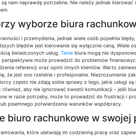
ugi są nam naprawdę potrzebne. Nie należy jednak kierować 
tem.
 przy wyborze biura rachunko
anności i przemyślenia, jednak wiele osób popełnia błędy
szych błędów jest kierowanie się wyłącznie ceną. Wiele o
kością świadczonych usług.
Tanie
biura mogą nie dysponow
j perspektywie może prowadzić do problemów finansowyc
enia referencji oraz opinii innych klientów. Warto zainw
ę, że jest ono rzetelne i profesjonalne. Niezrozumienie za
orcy często nie zdają sobie sprawy z tego, jakie usługi są
również, aby nie ignorować kwestii komunikacji – jeśli biu
pne w razie potrzeby, może to prowadzić do frustracji i 
y lub pisemnego potwierdzenia warunków współpracy.
e biuro rachunkowe w swojej 
ramowania, które ułatwiają im codzienną pracę oraz zapew