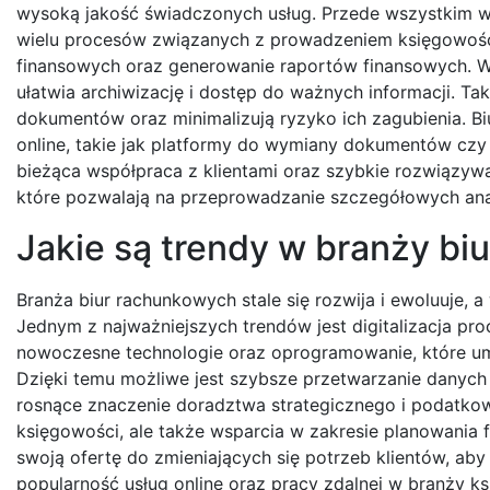
wysoką jakość świadczonych usług. Przede wszystkim w
wielu procesów związanych z prowadzeniem księgowości. 
finansowych oraz generowanie raportów finansowych. W
ułatwia archiwizację i dostęp do ważnych informacji. T
dokumentów oraz minimalizują ryzyko ich zagubienia. B
online, takie jak platformy do wymiany dokumentów czy 
bieżąca współpraca z klientami oraz szybkie rozwiązy
które pozwalają na przeprowadzanie szczegółowych ana
Jakie są trendy w branży b
Branża biur rachunkowych stale się rozwija i ewoluuje,
Jednym z najważniejszych trendów jest digitalizacja p
nowoczesne technologie oraz oprogramowanie, które um
Dzięki temu możliwe jest szybsze przetwarzanie danych 
rosnące znaczenie doradztwa strategicznego i podatkow
księgowości, ale także wsparcia w zakresie planowania
swoją ofertę do zmieniających się potrzeb klientów, a
popularność usług online oraz pracy zdalnej w branży ksi