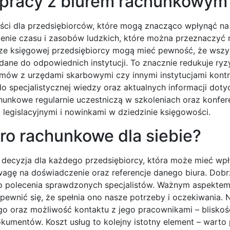
ółpracy z biurem rachunkowym
ci dla przedsiębiorców, które mogą znacząco wpłynąć na
zenie czasu i zasobów ludzkich, które można przeznaczyć 
udze księgowej przedsiębiorcy mogą mieć pewność, że wszy
ne do odpowiednich instytucji. To znacznie redukuje ryz
mów z urzędami skarbowymi czy innymi instytucjami kontr
do specjalistycznej wiedzy oraz aktualnych informacji dot
unkowe regularnie uczestniczą w szkoleniach oraz konfer
legislacyjnymi i nowinkami w dziedzinie księgowości.
ro rachunkowe dla siebie?
decyzja dla każdego przedsiębiorcy, która może mieć wp
agę na doświadczenie oraz referencje danego biura. Dobrz
 o polecenia sprawdzonych specjalistów. Ważnym aspektem
pewnić się, że spełnia ono nasze potrzeby i oczekiwania. 
go oraz możliwość kontaktu z jego pracownikami – bliskoś
umentów. Koszt usług to kolejny istotny element – wart