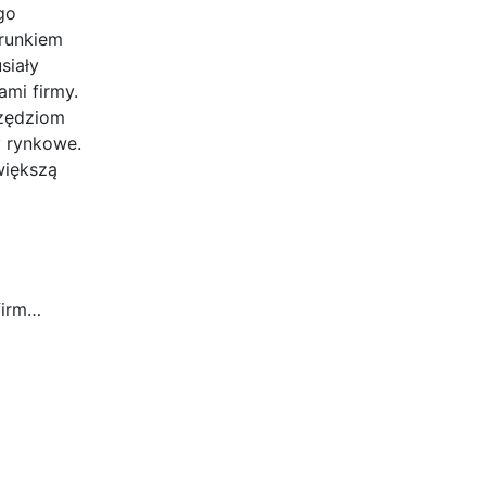
go
erunkiem
siały
mi firmy.
rzędziom
y rynkowe.
większą
firm…