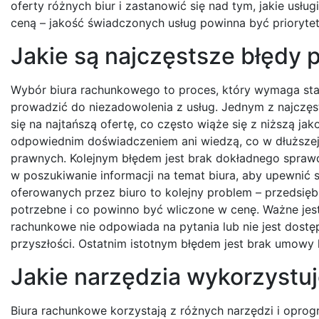
oferty różnych biur i zastanowić się nad tym, jakie usł
ceną – jakość świadczonych usług powinna być prioryte
Jakie są najczęstsze błędy
Wybór biura rachunkowego to proces, który wymaga star
prowadzić do niezadowolenia z usług. Jednym z najczęst
się na najtańszą ofertę, co często wiąże się z niższą ja
odpowiednim doświadczeniem ani wiedzą, co w dłuższe
prawnych. Kolejnym błędem jest brak dokładnego sprawdz
w poszukiwanie informacji na temat biura, aby upewnić si
oferowanych przez biuro to kolejny problem – przedsiębi
potrzebne i co powinno być wliczone w cenę. Ważne jest 
rachunkowe nie odpowiada na pytania lub nie jest dostę
przyszłości. Ostatnim istotnym błędem jest brak umow
Jakie narzędzia wykorzystuj
Biura rachunkowe korzystają z różnych narzędzi i oprog