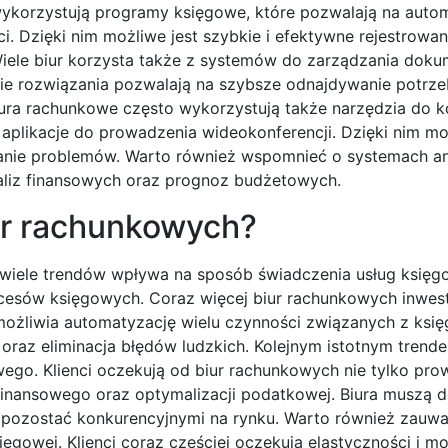
ykorzystują programy księgowe, które pozwalają na auto
Dzięki nim możliwe jest szybkie i efektywne rejestrowani
iele biur korzysta także z systemów do zarządzania doku
akie rozwiązania pozwalają na szybsze odnajdywanie potrz
iura rachunkowe często wykorzystują także narzędzia do k
aplikacje do prowadzenia wideokonferencji. Dzięki nim mo
wanie problemów. Warto również wspomnieć o systemach an
liz finansowych oraz prognoz budżetowych.
iur rachunkowych?
 a wiele trendów wpływa na sposób świadczenia usług księg
rocesów księgowych. Coraz więcej biur rachunkowych inwes
ożliwia automatyzację wielu czynności związanych z księ
oraz eliminacja błędów ludzkich. Kolejnym istotnym trende
ego. Klienci oczekują od biur rachunkowych nie tylko pro
 finansowego oraz optymalizacji podatkowej. Biura muszą
by pozostać konkurencyjnymi na rynku. Warto również zauw
ęgowej. Klienci coraz częściej oczekują elastyczności i m