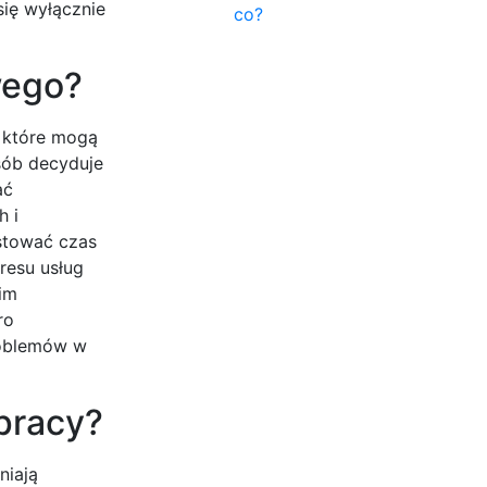
się wyłącznie
co?
wego?
, które mogą
sób decyduje
ać
h i
estować czas
kresu usług
 im
ro
problemów w
pracy?
niają