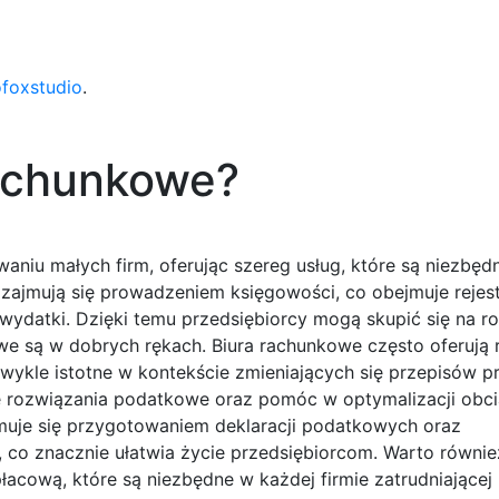
ofoxstudio
.
rachunkowe?
niu małych firm, oferując szereg usług, które są niezbęd
zajmują się prowadzeniem księgowości, co obejmuje rejest
 wydatki. Dzięki temu przedsiębiorcy mogą skupić się na ro
we są w dobrych rękach. Biura rachunkowe często oferują 
ykle istotne w kontekście zmieniających się przepisów p
sze rozwiązania podatkowe oraz pomóc w optymalizacji obc
uje się przygotowaniem deklaracji podatkowych oraz
co znacznie ułatwia życie przedsiębiorcom. Warto równie
cową, które są niezbędne w każdej firmie zatrudniającej