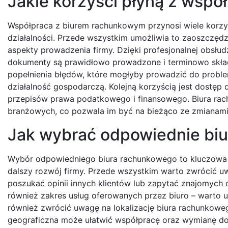
Jakie korzyści płyną z wsp
Współpraca z biurem rachunkowym przynosi wiele korzyś
działalności. Przede wszystkim umożliwia to zaoszczęd
aspekty prowadzenia firmy. Dzięki profesjonalnej obsł
dokumenty są prawidłowo prowadzone i terminowo składa
popełnienia błędów, które mogłyby prowadzić do proble
działalność gospodarczą. Kolejną korzyścią jest dostęp 
przepisów prawa podatkowego i finansowego. Biura rach
branżowych, co pozwala im być na bieżąco ze zmianami 
Jak wybrać odpowiednie biu
Wybór odpowiedniego biura rachunkowego to kluczowa 
dalszy rozwój firmy. Przede wszystkim warto zwrócić uw
poszukać opinii innych klientów lub zapytać znajomych
również zakres usług oferowanych przez biuro – warto u
również zwrócić uwagę na lokalizację biura rachunkowe
geograficzna może ułatwić współpracę oraz wymianę dok