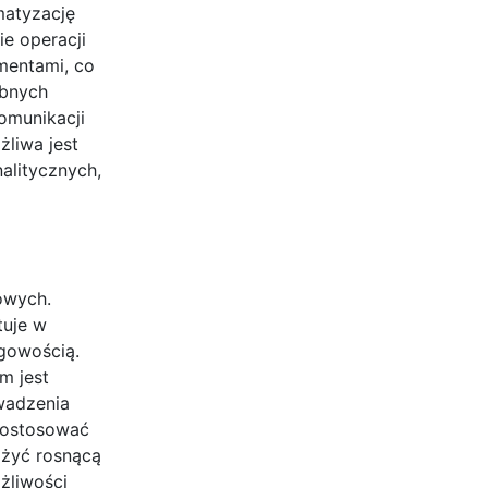
matyzację
e operacji
mentami, co
ebnych
omunikacji
żliwa jest
alitycznych,
owych.
tuje w
gowością.
m jest
wadzenia
 dostosować
ażyć rosnącą
ożliwości