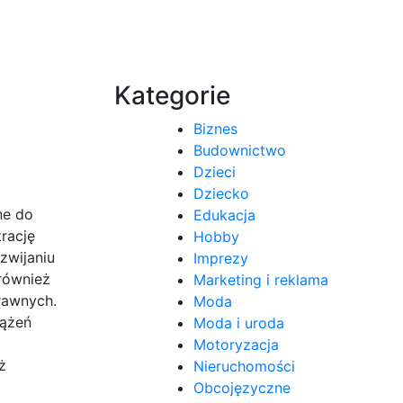
Kategorie
Biznes
Budownictwo
Dzieci
Dziecko
ne do
Edukacja
rację
Hobby
zwijaniu
Imprezy
również
Marketing i reklama
rawnych.
Moda
iążeń
Moda i uroda
Motoryzacja
ż
Nieruchomości
Obcojęzyczne