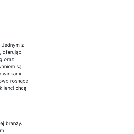
i. Jednym z
 oferując
g oraz
waniem są
nowinkami
kowo rosnące
klienci chcą
ej branży.
ym