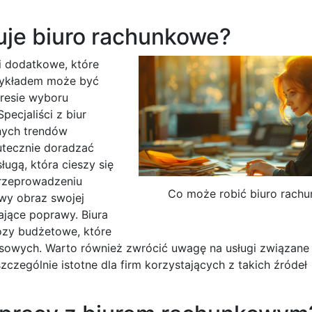
uje biuro rachunkowe?
i dodatkowe, które
rzykładem może być
resie wyboru
pecjaliści z biur
nych trendów
tecznie doradzać
ługą, która cieszy się
przeprowadzeniu
Co może robić biuro rach
wy obraz swojej
ające poprawy. Biura
ozy budżetowe, które
sowych. Warto również zwrócić uwagę na usługi związane
zczególnie istotne dla firm korzystających z takich źródeł