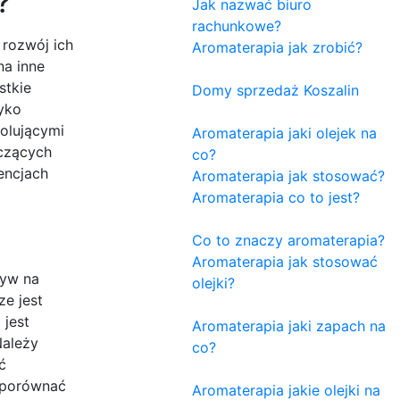
?
Jak nazwać biuro
rachunkowe?
 rozwój ich
Aromaterapia jak zrobić?
na inne
stkie
Domy sprzedaż Koszalin
yko
olującymi
Aromaterapia jaki olejek na
yczących
co?
encjach
Aromaterapia jak stosować?
Aromaterapia co to jest?
Co to znaczy aromaterapia?
Aromaterapia jak stosować
ływ na
olejki?
e jest
 jest
Aromaterapia jaki zapach na
Należy
co?
ć
o porównać
Aromaterapia jakie olejki na