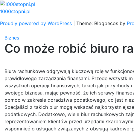
Skip
to
1000stopni.pl
content
Proudly powered by WordPress
|
Theme: Blogpecos by
Pr
Biznes
Co może robić biuro 
Biura rachunkowe odgrywają kluczową rolę w funkcjonowa
prawidłowego zarządzania finansami. Przede wszystkim 
wszystkich operacji finansowych, takich jak przychody i
swojego biznesu, mając pewność, że ich sprawy finanso
pomoc w zakresie doradztwa podatkowego, co jest niezw
Specjaliści z takich biur mogą wskazać najkorzystniej
podatkowych. Dodatkowo, wiele biur rachunkowych zajm
reprezentowaniem klientów przed urzędami skarbowymi, 
wspomnieć o usługach związanych z obsługą kadrowo-pła