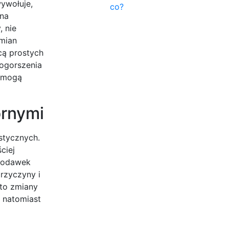
wywołuje,
co?
żna
, nie
zmian
cą prostych
pogorszenia
y mogą
órnymi
ystycznych.
ciej
brodawek
rzyczyny i
 to zmiany
, natomiast