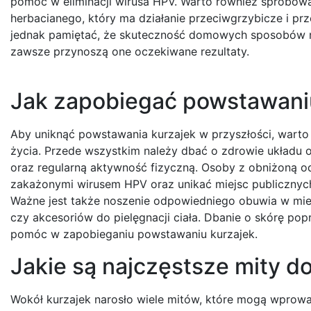
pomóc w eliminacji wirusa HPV. Warto również spróbowa
herbacianego, który ma działanie przeciwgrzybicze i pr
jednak pamiętać, że skuteczność domowych sposobów m
zawsze przynoszą one oczekiwane rezultaty.
Jak zapobiegać powstawaniu
Aby uniknąć powstawania kurzajek w przyszłości, warto 
życia. Przede wszystkim należy dbać o zdrowie układu 
oraz regularną aktywność fizyczną. Osoby z obniżoną 
zakażonymi wirusem HPV oraz unikać miejsc publicznych,
Ważne jest także noszenie odpowiedniego obuwia w miej
czy akcesoriów do pielęgnacji ciała. Dbanie o skórę po
pomóc w zapobieganiu powstawaniu kurzajek.
Jakie są najczęstsze mity d
Wokół kurzajek narosło wiele mitów, które mogą wprow