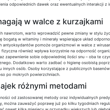
alenia odpowiednich dawek oraz ewentualnych interakcji z 
magają w walce z kurzajkami
ich nawrotom, warto wprowadzić pewne zmiany w stylu życ
 bogatą w witaminy i minerały wspierające układ odporno
h antyoksydantów pomoże organizmowi w walce z wirusa
ść fizyczna również wpływa korzystnie na odporność organ
raz zapewnienie sobie odpowiedniej ilości snu – oba te czy
nego. Dodatkowo warto zadbać o higienę osobistą poprz
 u innych osób. Osoby korzystające z publicznych basenów
oso po mokrych powierzchniach.
rzajek różnymi metodami
eżności od zastosowanej metody oraz indywidualnych predy
owy, można zauważyć poprawę już po kilku tygodniach regu
wać nawet kilka miesięcy w przypadku większych lub głębo