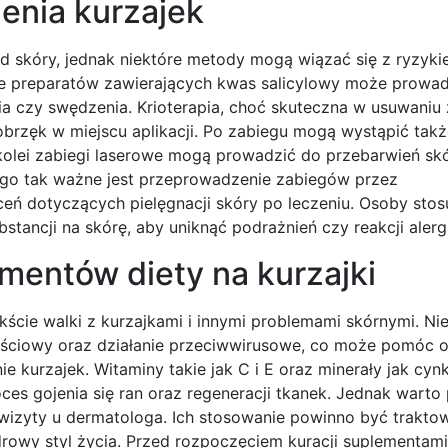
zenia kurzajek
d skóry, jednak niektóre metody mogą wiązać się z ryzyk
e preparatów zawierających kwas salicylowy może prowad
ia czy swędzenia. Krioterapia, choć skuteczna w usuwaniu
rzęk w miejscu aplikacji. Po zabiegu mogą wystąpić tak
 kolei zabiegi laserowe mogą prowadzić do przebarwień skó
go tak ważne jest przeprowadzenie zabiegów przez
ceń dotyczących pielęgnacji skóry po leczeniu. Osoby stos
tancji na skórę, aby uniknąć podrażnień czy reakcji alerg
mentów diety na kurzajki
ście walki z kurzajkami i innymi problemami skórnymi. Ni
nościowy oraz działanie przeciwwirusowe, co może pomóc 
kurzajek. Witaminy takie jak C i E oraz minerały jak cyn
s gojenia się ran oraz regeneracji tkanek. Jednak warto 
i wizyty u dermatologa. Ich stosowanie powinno być trakto
drowy styl życia. Przed rozpoczęciem kuracji suplementam