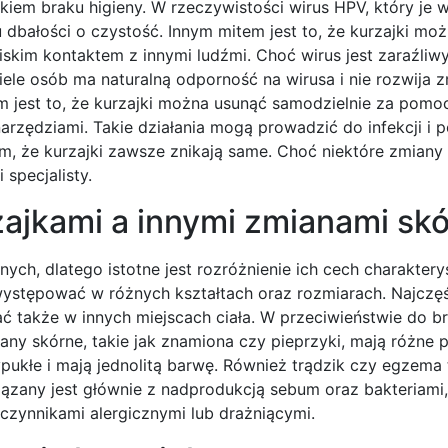
ikiem braku higieny. W rzeczywistości wirus HPV, który je 
bałości o czystość. Innym mitem jest to, że kurzajki mo
kim kontaktem z innymi ludźmi. Choć wirus jest zaraźliwy
ele osób ma naturalną odporność na wirusa i nie rozwija 
jest to, że kurzajki można usunąć samodzielnie za pomo
arzędziami. Takie działania mogą prowadzić do infekcji i 
m, że kurzajki zawsze znikają same. Choć niektóre zmian
specjalisty.
zajkami a innymi zmianami sk
nych, dlatego istotne jest rozróżnienie ich cech charakter
występować w różnych kształtach oraz rozmiarach. Najczęś
ać także w innych miejscach ciała. W przeciwieństwie do 
y skórne, takie jak znamiona czy pieprzyki, mają różne p
ypukłe i mają jednolitą barwę. Również trądzik czy egzema
iązany jest głównie z nadprodukcją sebum oraz bakteriami
zynnikami alergicznymi lub drażniącymi.