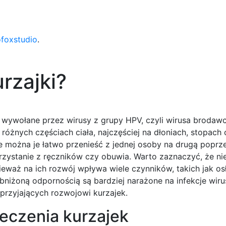
ofoxstudio
.
urzajki?
e wywołane przez wirusy z grupy HPV, czyli wirusa brodaw
 różnych częściach ciała, najczęściej na dłoniach, stopach
że można je łatwo przenieść z jednej osoby na drugą poprz
rzystanie z ręczników czy obuwia. Warto zaznaczyć, że ni
eważ na ich rozwój wpływa wiele czynników, takich jak os
niżoną odpornością są bardziej narażone na infekcje wir
sprzyjających rozwojowi kurzajek.
eczenia kurzajek