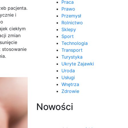
Praca
eb pacjenta.
Prawo
ycznie i
Przemysł
go
Rolnictwo
ajek ciekłym
Sklepy
acji zmian
Sport
sunięcie
Technologia
k stosowanie
Transport
ia.
Turystyka
Ukryte Zajawki
Uroda
Usługi
Wnętrza
Zdrowie
Nowości