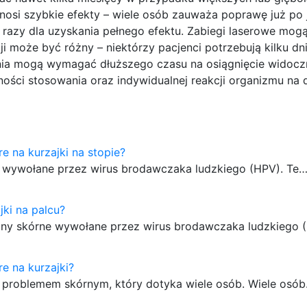
osi szybkie efekty – wiele osób zauważa poprawę już po je
 razy dla uzyskania pełnego efektu. Zabiegi laserowe mog
i może być różny – niektórzy pacjenci potrzebują kilku dn
enia mogą wymagać dłuższego czasu na osiągnięcie widoc
ości stosowania oraz indywidualnej reakcji organizmu na 
re na kurzajki na stopie?
ne wywołane przez wirus brodawczaka ludzkiego (HPV). Te
jki na palcu?
iany skórne wywołane przez wirus brodawczaka ludzkiego 
re na kurzajki?
m problemem skórnym, który dotyka wiele osób. Wiele osó