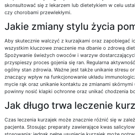
skonsultować się z lekarzem lub dietetykiem w celu ust
czy chorobami przewlekłymi.
Jakie zmiany stylu życia po
Aby skutecznie walczyć z kurzajkami oraz zapobiegać 
wszystkim kluczowe znaczenie ma dbanie o zdrową dietę
Spożywanie świeżych owoców i warzyw dostarczającyc
przyspieszy proces gojenia się ran. Regularna aktywno
ogólny stan zdrowia. Ważne jest także unikanie stresu o
znaczący wpływ na funkcjonowanie układu immunologicz
mycie rąk oraz unikanie kontaktu ze zmianami skórnymi
powinny nosić klapki ochronne oraz unikać chodzenia b
Jak długo trwa leczenie ku
Czas leczenia kurzajek może znacznie różnić się w zal
pacjenta. Stosując preparaty zawierające kwas salicyl
stosowania; jednak pełne usunięcie kurzajek może potr