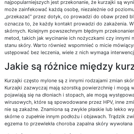
najpopularniejszych jest przekonanie, że kurzajki są wyn
może zainfekować każdą osobę, niezależnie od poziomu d
„przekazać” przez dotyk, co prowadzi do obaw przed blis
oznacza to, że każdy kontakt prowadzi do zakażenia. Wi
skórnych. Kolejnym powszechnym błędnym przekonaniem 
metod, takich jak wycinanie ich nożyczkami czy innymi n
stanu skóry. Warto również wspomnieć o micie mówiący
ustępować bez leczenia, wiele z nich wymaga interwencji 
Jakie są różnice między kur
Kurzajki często mylone są z innymi rodzajami zmian skór
Kurzajki zazwyczaj mają szorstką powierzchnię i mogą 
pojawiają się na dłoniach i stopach, ale mogą występow
wirusowych, które są spowodowane przez HPV, inne zmian
nie są zakaźne. Znamiona są zwykle płaskie lub lekko w
skórne o zupełnie innym podłożu i objawach. Trądzik zw
egzema to przewlekła choroba zapalna skóry wywołana c