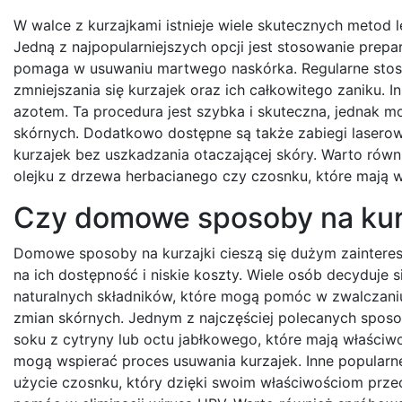
W walce z kurzajkami istnieje wiele skutecznych metod 
Jedną z najpopularniejszych opcji jest stosowanie prepar
pomaga w usuwaniu martwego naskórka. Regularne sto
zmniejszania się kurzajek oraz ich całkowitego zaniku. I
azotem. Ta procedura jest szybka i skuteczna, jednak mo
skórnych. Dodatkowo dostępne są także zabiegi laserowe
kurzajek bez uszkadzania otaczającej skóry. Warto równ
olejku z drzewa herbacianego czy czosnku, które mają 
Czy domowe sposoby na kurz
Domowe sposoby na kurzajki cieszą się dużym zainter
na ich dostępność i niskie koszty. Wiele osób decyduje 
naturalnych składników, które mogą pomóc w zwalczani
zmian skórnych. Jednym z najczęściej polecanych spos
soku z cytryny lub octu jabłkowego, które mają właściw
mogą wspierać proces usuwania kurzajek. Inne popular
użycie czosnku, który dzięki swoim właściwościom pr