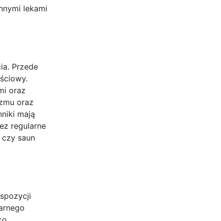
innymi lekami
ia. Przede
ściowy.
mi oraz
izmu oraz
nniki mają
ez regularne
 czy saun
spozycji
larnego
ko