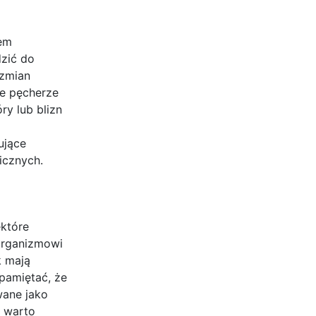
iem
zić do
 zmian
że pęcherze
ry lub blizn
ujące
icznych.
ektóre
organizmowi
k mają
pamiętać, że
wane jako
i warto