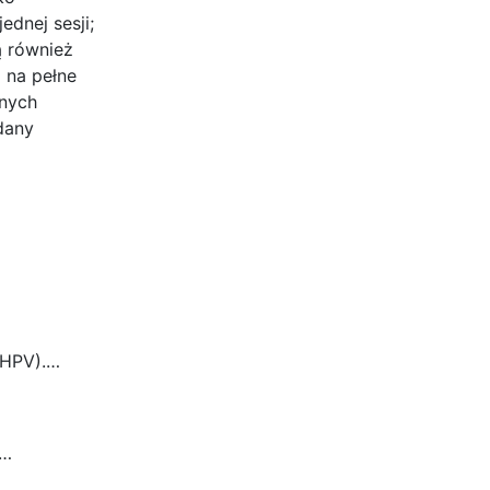
dnej sesji;
ą również
i na pełne
znych
dany
…
(HPV).…
b…