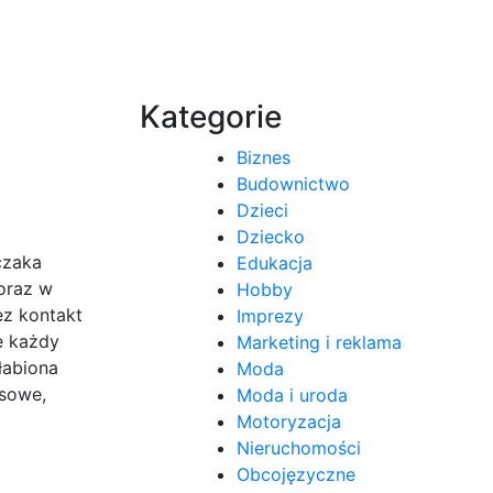
Kategorie
Biznes
Budownictwo
Dzieci
Dziecko
czaka
Edukacja
 oraz w
Hobby
ez kontakt
Imprezy
e każdy
Marketing i reklama
łabiona
Moda
usowe,
Moda i uroda
Motoryzacja
Nieruchomości
Obcojęzyczne