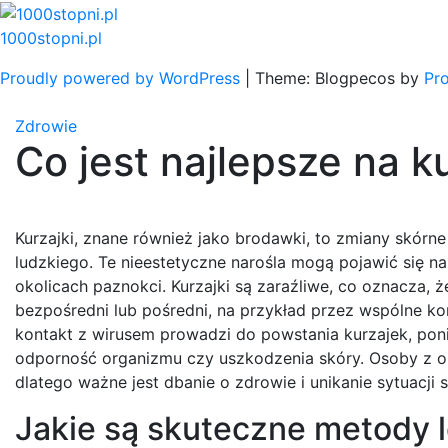
Skip
to
1000stopni.pl
content
Proudly powered by WordPress
|
Theme: Blogpecos by
Pr
Zdrowie
Co jest najlepsze na k
Kurzajki, znane również jako brodawki, to zmiany skórn
ludzkiego. Te nieestetyczne narośla mogą pojawić się na
okolicach paznokci. Kurzajki są zaraźliwe, co oznacza, 
bezpośredni lub pośredni, na przykład przez wspólne ko
kontakt z wirusem prowadzi do powstania kurzajek, poni
odporność organizmu czy uszkodzenia skóry. Osoby z ob
dlatego ważne jest dbanie o zdrowie i unikanie sytuacji 
Jakie są skuteczne metody l