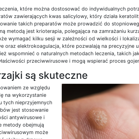
leczenia, które można dostosować do indywidualnych potrz
atów zawierających kwas salicylowy, który działa keratolit
sowanie takich preparatów może prowadzić do stopniowe
nną metodą jest krioterapia, polegająca na zamrażaniu kurz
że wymagać kilku sesji w zależności od wielkości i lokaliz
 oraz elektrokoagulacja, które pozwalają na precyzyjne u
ież wspomnieć o naturalnych metodach leczenia, takich ja
właściwości przeciwwirusowe i mogą wspierać proces gojen
ajki są skuteczne
esowaniem ze względu
się na wykorzystanie
u tych nieprzyjemnych
obów jest stosowanie
ości antywirusowe i
ne metody obejmują
zeciwwirusowym może