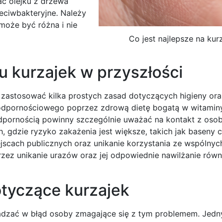
ć olejku z drzewa
zeciwbakteryjne. Należy
oże być różna i nie
Co jest najlepsze na kurz
 kurzajek w przyszłości
zastosować kilka prostych zasad dotyczących higieny ora
odpornościowego poprzez zdrową dietę bogatą w witaminy
odpornością powinny szczególnie uważać na kontakt z oso
 gdzie ryzyko zakażenia jest większe, takich jak baseny c
scach publicznych oraz unikanie korzystania ze wspólnyc
przez unikanie urazów oraz jej odpowiednie nawilżanie rów
otyczące kurzajek
adzać w błąd osoby zmagające się z tym problemem. Jed