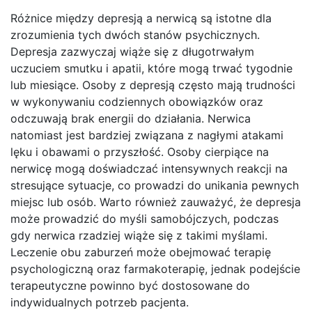
Różnice między depresją a nerwicą są istotne dla
zrozumienia tych dwóch stanów psychicznych.
Depresja zazwyczaj wiąże się z długotrwałym
uczuciem smutku i apatii, które mogą trwać tygodnie
lub miesiące. Osoby z depresją często mają trudności
w wykonywaniu codziennych obowiązków oraz
odczuwają brak energii do działania. Nerwica
natomiast jest bardziej związana z nagłymi atakami
lęku i obawami o przyszłość. Osoby cierpiące na
nerwicę mogą doświadczać intensywnych reakcji na
stresujące sytuacje, co prowadzi do unikania pewnych
miejsc lub osób. Warto również zauważyć, że depresja
może prowadzić do myśli samobójczych, podczas
gdy nerwica rzadziej wiąże się z takimi myślami.
Leczenie obu zaburzeń może obejmować terapię
psychologiczną oraz farmakoterapię, jednak podejście
terapeutyczne powinno być dostosowane do
indywidualnych potrzeb pacjenta.