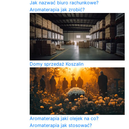
Jak nazwać biuro rachunkowe?
Aromaterapia jak zrobić?
Domy sprzedaż Koszalin
Aromaterapia jaki olejek na co?
Aromaterapia jak stosować?