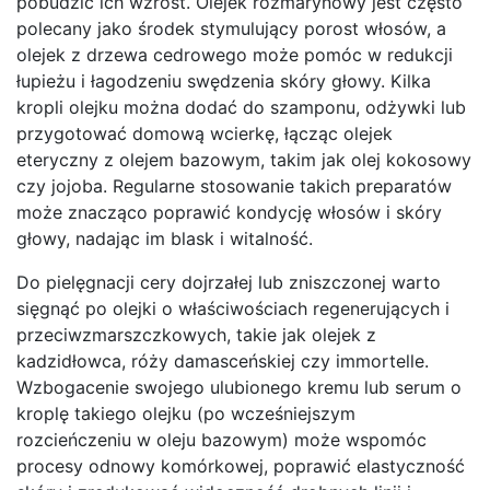
pobudzić ich wzrost. Olejek rozmarynowy jest często
polecany jako środek stymulujący porost włosów, a
olejek z drzewa cedrowego może pomóc w redukcji
łupieżu i łagodzeniu swędzenia skóry głowy. Kilka
kropli olejku można dodać do szamponu, odżywki lub
przygotować domową wcierkę, łącząc olejek
eteryczny z olejem bazowym, takim jak olej kokosowy
czy jojoba. Regularne stosowanie takich preparatów
może znacząco poprawić kondycję włosów i skóry
głowy, nadając im blask i witalność.
Do pielęgnacji cery dojrzałej lub zniszczonej warto
sięgnąć po olejki o właściwościach regenerujących i
przeciwzmarszczkowych, takie jak olejek z
kadzidłowca, róży damasceńskiej czy immortelle.
Wzbogacenie swojego ulubionego kremu lub serum o
kroplę takiego olejku (po wcześniejszym
rozcieńczeniu w oleju bazowym) może wspomóc
procesy odnowy komórkowej, poprawić elastyczność