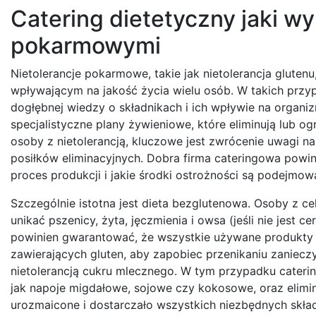
Catering dietetyczny jaki wy
pokarmowymi
Nietolerancje pokarmowe, takie jak nietolerancja glute
wpływającym na jakość życia wielu osób. W takich prz
dogłębnej wiedzy o składnikach i ich wpływie na organ
specjalistyczne plany żywieniowe, które eliminują lub o
osoby z nietolerancją, kluczowe jest zwrócenie uwagi 
posiłków eliminacyjnych. Dobra firma cateringowa powin
proces produkcji i jakie środki ostrożności są podejmo
Szczególnie istotna jest dieta bezglutenowa. Osoby z ce
unikać pszenicy, żyta, jęczmienia i owsa (jeśli nie jest
powinien gwarantować, że wszystkie używane produkty s
zawierających gluten, aby zapobiec przenikaniu zanieczy
nietolerancją cukru mlecznego. W tym przypadku cateri
jak napoje migdałowe, sojowe czy kokosowe, oraz elimi
urozmaicone i dostarczało wszystkich niezbędnych skła