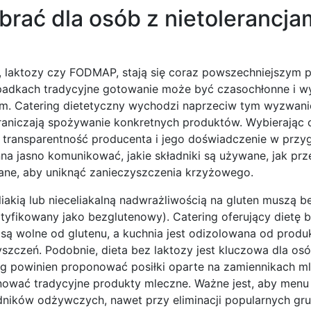
brać dla osób z nietolerancja
nu, laktozy czy FODMAP, stają się coraz powszechniejszym
ypadkach tradycyjne gotowanie może być czasochłonne i 
izm. Catering dietetyczny wychodzi naprzeciw tym wyzwani
graniczają spożywanie konkretnych produktów. Wybierając c
na transparentność producenta i jego doświadczenie w prz
na jasno komunikować, jakie składniki są używane, jak prz
wane, aby uniknąć zanieczyszczenia krzyżowego.
liakią lub nieceliakalną nadwrażliwością na gluten muszą 
 certyfikowany jako bezglutenowy). Catering oferujący dietę
ą wolne od glutenu, a kuchnia jest odizolowana od prod
szczeń. Podobnie, dieta bez laktozy jest kluczowa dla os
ng powinien proponować posiłki oparte na zamiennikach ml
nować tradycyjne produkty mleczne. Ważne jest, aby menu
dników odżywczych, nawet przy eliminacji popularnych gr