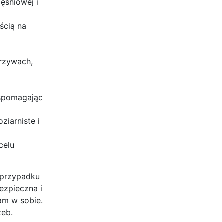
ęśniowej i
ścią na
arzywach,
wspomagając
ziarniste i
celu
 przypadku
ezpieczna i
am w sobie.
zeb.