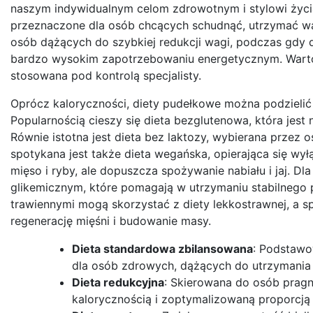
naszym indywidualnym celom zdrowotnym i stylowi życia
przeznaczone dla osób chcących schudnąć, utrzymać wag
osób dążących do szybkiej redukcji wagi, podczas gdy
bardzo wysokim zapotrzebowaniu energetycznym. Warto 
stosowana pod kontrolą specjalisty.
Oprócz kaloryczności, diety pudełkowe można podzielić
Popularnością cieszy się dieta bezglutenowa, która jest n
Równie istotna jest dieta bez laktozy, wybierana przez 
spotykana jest także dieta wegańska, opierająca się wył
mięso i ryby, ale dopuszcza spożywanie nabiału i jaj. D
glikemicznym, które pomagają w utrzymaniu stabilnego 
trawiennymi mogą skorzystać z diety lekkostrawnej, a s
regenerację mięśni i budowanie masy.
Dieta standardowa zbilansowana
: Podstawo
dla osób zdrowych, dążących do utrzymania 
Dieta redukcyjna
: Skierowana do osób pragn
kalorycznością i zoptymalizowaną proporcj