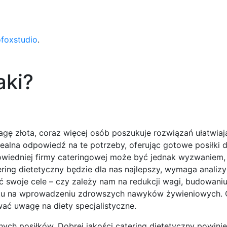
ofoxstudio
.
aki?
agę złota, coraz więcej osób poszukuje rozwiązań ułatwia
idealna odpowiedź na te potrzeby, oferując gotowe posiłk
iedniej firmy cateringowej może być jednak wyzwaniem,
ing dietetyczny będzie dla nas najlepszy, wymaga analizy 
ć swoje cele – czy zależy nam na redukcji wagi, budowani
rostu na wprowadzeniu zdrowszych nawyków żywieniowych.
wać uwagę na diety specjalistyczne.
nych posiłków. Dobrej jakości catering dietetyczny powin