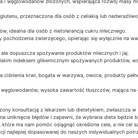
ka i węglowodanów złożonych, wspierająca rozwój masy mi
glutenu, przeznaczona dla osób z celiakią lub nadwrażliwo
łków, idealna dla osób z nietolerancją cukru mlecznego.
y pochodzenia zwierzęcego, opierając się wyłącznie na w
, ale dopuszcza spożywanie produktów mlecznych i jaj.
ę niskim indeksem glikemicznym spożywanych produktów, 
a ciśnienia krwi, bogata w warzywa, owoce, produkty pełno
ć węglowodanów, wysoka zawartość tłuszczów, mająca na 
ony konsultacją z lekarzem lub dietetykiem, zwłaszcza w
na uniknięcie błędów i zapewni, że wybrana dieta będzie b
, które ma nam pomóc osiągnąć określone cele, a nie cel s
cji najlepiej dopasowanej do naszych indywidualnych potr