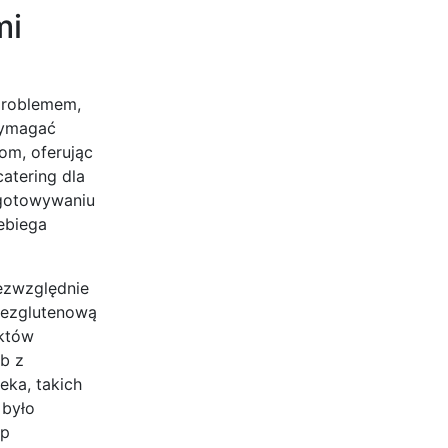
mi
 problemem,
wymagać
om, oferując
atering dla
ygotowywaniu
ebiega
bezwzględnie
 bezglutenową
uktów
ób z
eka, takich
 było
up