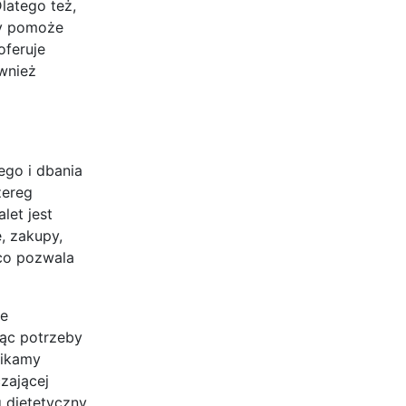
latego też,
ry pomoże
oferuje
ównież
go i dbania
zereg
let jest
, zakupy,
 co pozwala
we
jąc potrzeby
nikamy
zającej
 dietetyczny