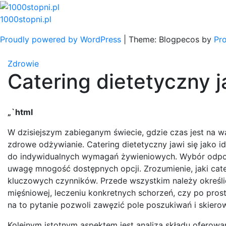
Skip
to
1000stopni.pl
content
Proudly powered by WordPress
|
Theme: Blogpecos by
Pr
Zdrowie
Catering dietetyczny j
„`html
W dzisiejszym zabieganym świecie, gdzie czas jest na w
zdrowe odżywianie. Catering dietetyczny jawi się jako 
do indywidualnych wymagań żywieniowych. Wybór odpow
uwagę mnogość dostępnych opcji. Zrozumienie, jaki cater
kluczowych czynników. Przede wszystkim należy określi
mięśniowej, leczeniu konkretnych schorzeń, czy po p
na to pytanie pozwoli zawęzić pole poszukiwań i skiero
Kolejnym istotnym aspektem jest analiza składu oferowa