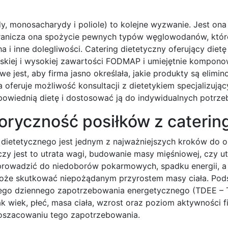
, monosacharydy i poliole) to kolejne wyzwanie. Jest ona
Ogranicza ona spożycie pewnych typów węglowodanów, któ
a i inne dolegliwości. Catering dietetyczny oferujący die
kiej i wysokiej zawartości FODMAP i umiejętnie komponow
jest, aby firma jasno określała, jakie produkty są elimino
a oferuje możliwość konsultacji z dietetykiem specjalizują
wiednią dietę i dostosować ją do indywidualnych potrzeb
oryczność posiłków z caterin
u dietetycznego jest jednym z najważniejszych kroków do o
zy jest to utrata wagi, budowanie masy mięśniowej, czy u
prowadzić do niedoborów pokarmowych, spadku energii, a
oże skutkować niepożądanym przyrostem masy ciała. Pod
jego dziennego zapotrzebowania energetycznego (TDEE – T
k wiek, płeć, masa ciała, wzrost oraz poziom aktywności f
w oszacowaniu tego zapotrzebowania.