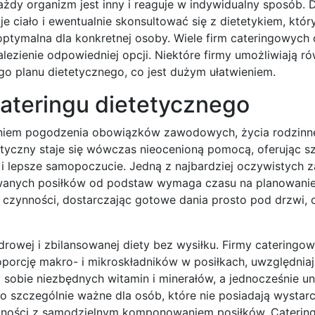
ażdy organizm jest inny i reaguje w indywidualny sposób. D
 ciało i ewentualnie skonsultować się z dietetykiem, któ
optymalna dla konkretnej osoby. Wiele firm cateringowych 
alezienie odpowiedniej opcji. Niektóre firmy umożliwiają r
o planu dietetycznego, co jest dużym ułatwieniem.
cateringu dietetycznego
aniem pogodzenia obowiązków zawodowych, życia rodzinne
etyczny staje się wówczas nieocenioną pomocą, oferując s
 i lepsze samopoczucie. Jedną z najbardziej oczywistych za
wanych posiłków od podstaw wymaga czasu na planowanie
te czynności, dostarczając gotowe dania prosto pod drzwi,
drowej i zbilansowanej diety bez wysiłku. Firmy cateringo
roporcję makro- i mikroskładników w posiłkach, uwzględnia
sobie niezbędnych witamin i minerałów, a jednocześnie u
o szczególnie ważne dla osób, które nie posiadają wystarc
dności z samodzielnym komponowaniem posiłków. Catering