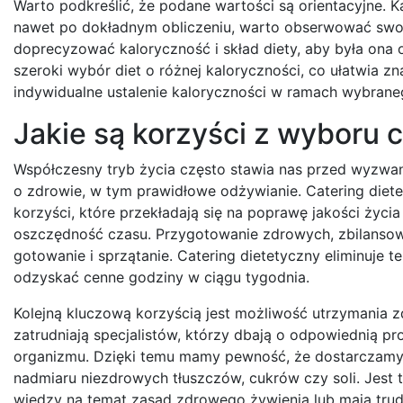
Warto podkreślić, że podane wartości są orientacyjne. K
nawet po dokładnym obliczeniu, warto obserwować swoje
doprecyzować kaloryczność i skład diety, aby była ona 
szeroki wybór diet o różnej kaloryczności, co ułatwia zn
indywidualne ustalenie kaloryczności w ramach wybraneg
Jakie są korzyści z wyboru 
Współczesny tryb życia często stawia nas przed wyzw
o zdrowie, w tym prawidłowe odżywianie. Catering diet
korzyści, które przekładają się na poprawę jakości życia
oszczędność czasu. Przygotowanie zdrowych, zbilanso
gotowanie i sprzątanie. Catering dietetyczny eliminuje 
odzyskać cenne godziny w ciągu tygodnia.
Kolejną kluczową korzyścią jest możliwość utrzymania z
zatrudniają specjalistów, którzy dbają o odpowiednią p
organizmu. Dzięki temu mamy pewność, że dostarczamy 
nadmiaru niezdrowych tłuszczów, cukrów czy soli. Jest t
wiedzy na temat zasad zdrowego żywienia lub mają tru