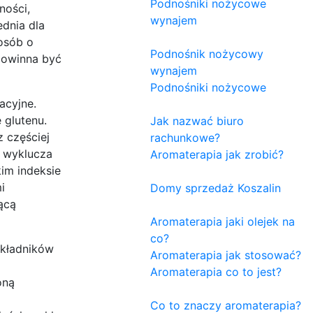
Podnośniki nożycowe
ności,
wynajem
dnia dla
osób o
Podnośnik nożycowy
powinna być
wynajem
Podnośniki nożycowe
acyjne.
 glutenu.
Jak nazwać biuro
z częściej
rachunkowe?
a wyklucza
Aromaterapia jak zrobić?
kim indeksie
i
Domy sprzedaż Koszalin
ącą
Aromaterapia jaki olejek na
co?
składników
Aromaterapia jak stosować?
Aromaterapia co to jest?
oną
Co to znaczy aromaterapia?