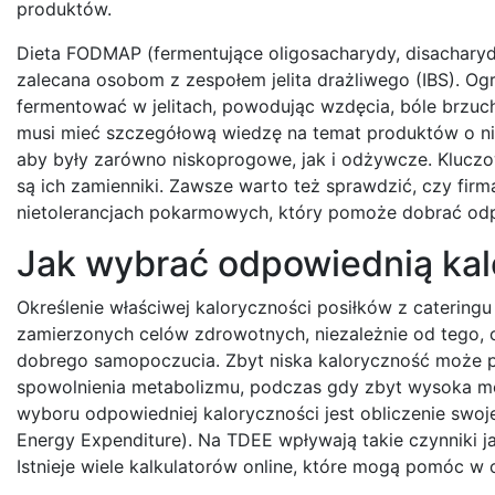
produktów.
Dieta FODMAP (fermentujące oligosacharydy, disacharydy
zalecana osobom z zespołem jelita drażliwego (IBS). 
fermentować w jelitach, powodując wzdęcia, bóle brzuch
musi mieć szczegółową wiedzę na temat produktów o nis
aby były zarówno niskoprogowe, jak i odżywcze. Kluczowe 
są ich zamienniki. Zawsze warto też sprawdzić, czy firm
nietolerancjach pokarmowych, który pomoże dobrać odpo
Jak wybrać odpowiednią kal
Określenie właściwej kaloryczności posiłków z catering
zamierzonych celów zdrowotnych, niezależnie od tego, c
dobrego samopoczucia. Zbyt niska kaloryczność może 
spowolnienia metabolizmu, podczas gdy zbyt wysoka m
wyboru odpowiedniej kaloryczności jest obliczenie swo
Energy Expenditure). Na TDEE wpływają takie czynniki ja
Istnieje wiele kalkulatorów online, które mogą pomóc 