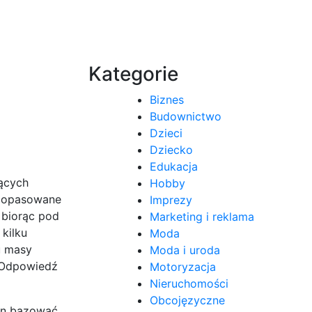
Kategorie
Biznes
Budownictwo
Dzieci
Dziecko
Edukacja
jących
Hobby
i dopasowane
Imprezy
 biorąc pod
Marketing i reklama
kilku
Moda
u masy
Moda i uroda
 Odpowiedź
Motoryzacja
Nieruchomości
Obcojęzyczne
ien bazować