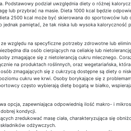
. Podstawowy podział uwzględnia diety o różnej kalorycz
ę lub przybrać na masie. Dieta 1000 kcal będzie odpowie
 dieta 2500 kcal może być skierowana do sportowców lub 
jednak pamiętać, że tak niska lub wysoka kaloryczność 
 ze względu na specyficzne potrzeby zdrowotne lub elimin
iezbędna dla osób cierpiących na celiakię lub nietolerancję
osoby zmagające się z nietolerancją cukru mlecznego. Cora
ącznie na produktach roślinnych, oraz wegetariańska, któr
la osób zmagających się z cukrzycą dostępne są diety o nis
poziomu cukru we krwi. Osoby borykające się z problemam
portowcy często wybierają dietę bogatą w białko, wspieraj
wa opcja, zapewniająca odpowiednią ilość makro- i mikro
dobrej kondycji.
ących zredukować masę ciała, charakteryzująca się obniż
ą składników odżywczych.