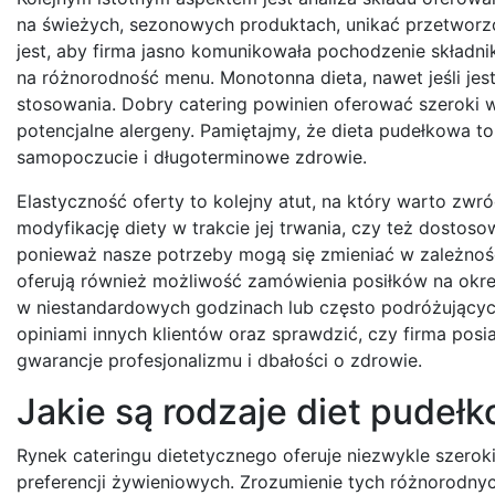
na świeżych, sezonowych produktach, unikać przetworzo
jest, aby firma jasno komunikowała pochodzenie skład
na różnorodność menu. Monotonna dieta, nawet jeśli jest
stosowania. Dobry catering powinien oferować szeroki w
potencjalne alergeny. Pamiętajmy, że dieta pudełkowa t
samopoczucie i długoterminowe zdrowie.
Elastyczność oferty to kolejny atut, na który warto zw
modyfikację diety w trakcie jej trwania, czy też dostos
ponieważ nasze potrzeby mogą się zmieniać w zależności
oferują również możliwość zamówienia posiłków na okreś
w niestandardowych godzinach lub często podróżującyc
opiniami innych klientów oraz sprawdzić, czy firma posi
gwarancje profesjonalizmu i dbałości o zdrowie.
Jakie są rodzaje diet pudeł
Rynek cateringu dietetycznego oferuje niezwykle szerok
preferencji żywieniowych. Zrozumienie tych różnorodnyc