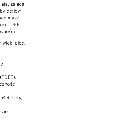
ała, zaleca
by deficyt
ować masę
nosi TDEE.
wności.
wiek, płeć,
kę
(TDEE).
yczność
ści diety,
azie