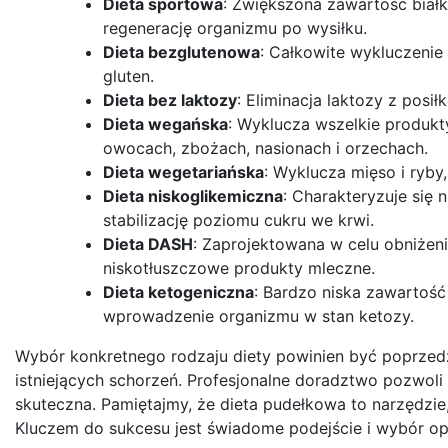
Dieta sportowa
: Zwiększona zawartość biał
regenerację organizmu po wysiłku.
Dieta bezglutenowa
: Całkowite wykluczenie 
gluten.
Dieta bez laktozy
: Eliminacja laktozy z posi
Dieta wegańska
: Wyklucza wszelkie produkt
owocach, zbożach, nasionach i orzechach.
Dieta wegetariańska
: Wyklucza mięso i ryby
Dieta niskoglikemiczna
: Charakteryzuje si
stabilizację poziomu cukru we krwi.
Dieta DASH
: Zaprojektowana w celu obniżeni
niskotłuszczowe produkty mleczne.
Dieta ketogeniczna
: Bardzo niska zawartoś
wprowadzenie organizmu w stan ketozy.
Wybór konkretnego rodzaju diety powinien być poprzedz
istniejących schorzeń. Profesjonalne doradztwo pozwoli 
skuteczna. Pamiętajmy, że dieta pudełkowa to narzędzie
Kluczem do sukcesu jest świadome podejście i wybór op