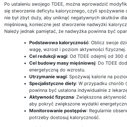
Po ustaleniu swojego TDEE, można wprowadzić modyfikacj
się stworzenie deficytu kalorycznego, czyli spożywanie 
nie był zbyt duży, aby uniknąć negatywnych skutków dl
mięśniową, konieczne jest stworzenie nadwyżki kalorycz
Należy jednak pamiętać, że nadwyżka powinna być oparta
Podstawowa kaloryczność
: Oblicz swoje dz
wagę, wzrost i poziom aktywności fizycznej.
Cel redukcji wagi
: Od TDEE odejmij od 300 d
Cel budowy masy mięśniowej
: Do TDEE dod
energetyczną do wzrostu.
Utrzymanie wagi
: Spożywaj kalorie na poz
Specjalistyczne diety
: W przypadku chorób (
powinna być ustalona indywidualnie z lekarz
Aktywność fizyczna
: Zwiększona aktywność
aby pokryć zwiększone wydatki energetyczn
Monitorowanie postępów
: Regularnie obser
potrzeby dostosuj kaloryczność.