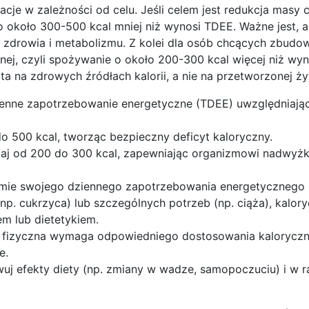
e w zależności od celu. Jeśli celem jest redukcja masy ci
o około 300-500 kcal mniej niż wynosi TDEE. Ważne jest, a
a zdrowia i metabolizmu. Z kolei dla osób chcących zbud
nej, czyli spożywanie o około 200-300 kcal więcej niż wy
 na zdrowych źródłach kalorii, a nie na przetworzonej ży
ienne zapotrzebowanie energetyczne (TDEE) uwzględniając 
o 500 kcal, tworząc bezpieczny deficyt kaloryczny.
aj od 200 do 300 kcal, zapewniając organizmowi nadwyż
iomie swojego dziennego zapotrzebowania energetycznego 
np. cukrzyca) lub szczególnych potrzeb (np. ciąża), kalor
em lub dietetykiem.
 fizyczna wymaga odpowiedniego dostosowania kaloryczno
e.
wuj efekty diety (np. zmiany w wadze, samopoczuciu) i w r