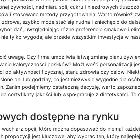
nej żywności, nadmiaru soli, cukru i niezdrowych tłuszcz
ników i stosowane metody przygotowania. Warto również z
 zdrowa, szybko może stać się nudna i zniechęcić do dalsz
ybór dań, uwzględniając różne preferencje smakowe i elim
o nie tylko wygoda, ale przede wszystkim inwestycja w nas
rócić uwagę. Czy firma umożliwia łatwą zmianę planu żywie
owanie kaloryczności posiłków? Możliwość personalizacji je
 od aktywności fizycznej, stanu zdrowia czy celów. Niekt
lone dni lub godziny, co jest niezwykle wygodne dla osó
h. Zanim podejmiemy ostateczną decyzję, warto zapoznać 
ada certyfikaty jakości lub współpracuje z dietetykami. T
kowych dostępne na rynku
i wachlarz opcji, które można dopasować do niemal każdej
h propozycji jest kluczowe, aby wybrać ten, który najlepi