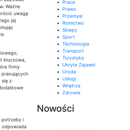
Praca
ów. Ważne
Prawo
wrócić uwagę
Przemysł
ego jej
Rolnictwo
inując
Sklepy
ze
Sport
Technologia
Transport
niowego,
Turystyka
st kluczowa,
Ukryte Zajawki
óre firmy
Uroda
b pracujących
Usługi
się z
Wnętrza
o dodatkowe
Zdrowie
Nowości
 potrzeby i
ej odpowiada