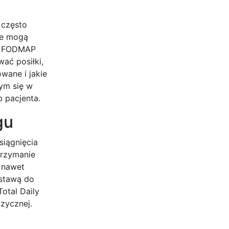
 często
re mogą
tę FODMAP
ać posiłki,
wane i jakie
cym się w
 pacjenta.
gu
siągnięcia
trzymanie
 nawet
stawą do
otal Daily
izycznej.