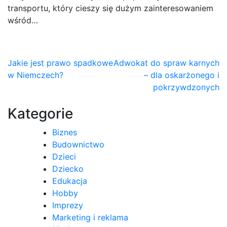
transportu, który cieszy się dużym zainteresowaniem
wśród…
Nawigacja
Jakie jest prawo spadkowe
Adwokat do spraw karnych
w Niemczech?
– dla oskarżonego i
wpisu
pokrzywdzonych
Kategorie
Biznes
Budownictwo
Dzieci
Dziecko
Edukacja
Hobby
Imprezy
Marketing i reklama