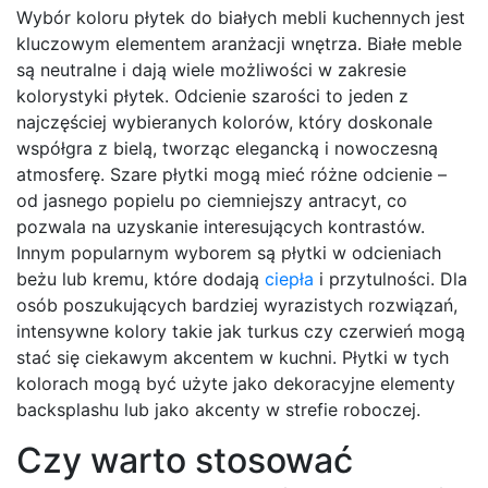
Wybór koloru płytek do białych mebli kuchennych jest
kluczowym elementem aranżacji wnętrza. Białe meble
są neutralne i dają wiele możliwości w zakresie
kolorystyki płytek. Odcienie szarości to jeden z
najczęściej wybieranych kolorów, który doskonale
współgra z bielą, tworząc elegancką i nowoczesną
atmosferę. Szare płytki mogą mieć różne odcienie –
od jasnego popielu po ciemniejszy antracyt, co
pozwala na uzyskanie interesujących kontrastów.
Innym popularnym wyborem są płytki w odcieniach
beżu lub kremu, które dodają
ciepła
i przytulności. Dla
osób poszukujących bardziej wyrazistych rozwiązań,
intensywne kolory takie jak turkus czy czerwień mogą
stać się ciekawym akcentem w kuchni. Płytki w tych
kolorach mogą być użyte jako dekoracyjne elementy
backsplashu lub jako akcenty w strefie roboczej.
Czy warto stosować