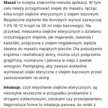
Masaż
to kolejna znakomita metoda aplikacji. W tym
celu należy przygotować olejek do masażu, łącząc
kilka kropli olejków eterycznych z olejem bazowym.
Bezpieczne stężenie dla dorosłych wynosi zazwyczaj
1-2% (6-12 kropli na 30 ml oleju bazowego). Na
przykład, mieszanka olejków eterycznych o działaniu
rozluźniającym mięśnie, jak majeranek, lawenda i
kadzidło, połączona z olejem migdałowym, będzie
idealna do masażu napiętych pleców. Dla pobudzenia
krążenia i rewitalizacji skóry, można użyć połączenia
grejpfruta, rozmarynu i jałowca w oleju z pestek
winogron. Pamiętajmy, aby zawsze dokładnie
wymieszać olejki eteryczne z olejem bazowym przed
zastosowaniem na skórę.
Inhalacje
, czyli wdychanie olejków eterycznych, są
niezwykle skuteczne w przypadku problemów z
drogami oddechowymi, zatokami czy przeziębieniem.
Najprostsza forma to inhalacja parowa: do miski z