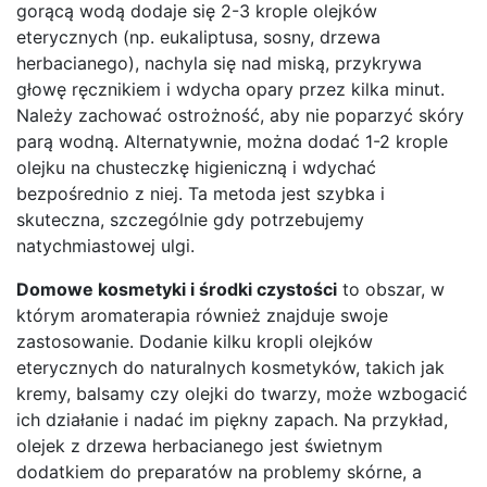
gorącą wodą dodaje się 2-3 krople olejków
eterycznych (np. eukaliptusa, sosny, drzewa
herbacianego), nachyla się nad miską, przykrywa
głowę ręcznikiem i wdycha opary przez kilka minut.
Należy zachować ostrożność, aby nie poparzyć skóry
parą wodną. Alternatywnie, można dodać 1-2 krople
olejku na chusteczkę higieniczną i wdychać
bezpośrednio z niej. Ta metoda jest szybka i
skuteczna, szczególnie gdy potrzebujemy
natychmiastowej ulgi.
Domowe kosmetyki i środki czystości
to obszar, w
którym aromaterapia również znajduje swoje
zastosowanie. Dodanie kilku kropli olejków
eterycznych do naturalnych kosmetyków, takich jak
kremy, balsamy czy olejki do twarzy, może wzbogacić
ich działanie i nadać im piękny zapach. Na przykład,
olejek z drzewa herbacianego jest świetnym
dodatkiem do preparatów na problemy skórne, a