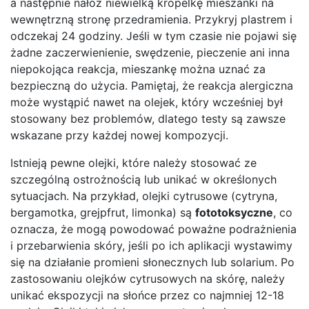
a następnie nałóż niewielką kropelkę mieszanki na
wewnętrzną stronę przedramienia. Przykryj plastrem i
odczekaj 24 godziny. Jeśli w tym czasie nie pojawi się
żadne zaczerwienienie, swędzenie, pieczenie ani inna
niepokojąca reakcja, mieszankę można uznać za
bezpieczną do użycia. Pamiętaj, że reakcja alergiczna
może wystąpić nawet na olejek, który wcześniej był
stosowany bez problemów, dlatego testy są zawsze
wskazane przy każdej nowej kompozycji.
Istnieją pewne olejki, które należy stosować ze
szczególną ostrożnością lub unikać w określonych
sytuacjach. Na przykład, olejki cytrusowe (cytryna,
bergamotka, grejpfrut, limonka) są
fototoksyczne
, co
oznacza, że mogą powodować poważne podrażnienia
i przebarwienia skóry, jeśli po ich aplikacji wystawimy
się na działanie promieni słonecznych lub solarium. Po
zastosowaniu olejków cytrusowych na skórę, należy
unikać ekspozycji na słońce przez co najmniej 12-18