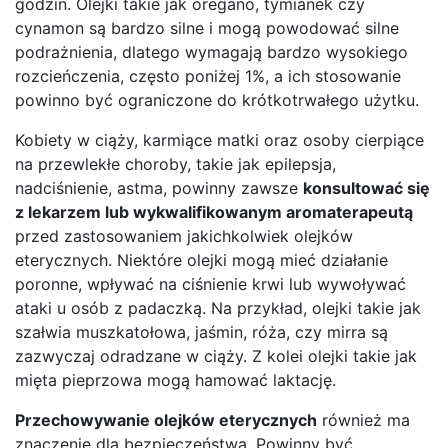
godzin. Olejki takie jak oregano, tymianek czy
cynamon są bardzo silne i mogą powodować silne
podrażnienia, dlatego wymagają bardzo wysokiego
rozcieńczenia, często poniżej 1%, a ich stosowanie
powinno być ograniczone do krótkotrwałego użytku.
Kobiety w ciąży, karmiące matki oraz osoby cierpiące
na przewlekłe choroby, takie jak epilepsja,
nadciśnienie, astma, powinny zawsze
konsultować się
z lekarzem lub wykwalifikowanym aromaterapeutą
przed zastosowaniem jakichkolwiek olejków
eterycznych. Niektóre olejki mogą mieć działanie
poronne, wpływać na ciśnienie krwi lub wywoływać
ataki u osób z padaczką. Na przykład, olejki takie jak
szałwia muszkatołowa, jaśmin, róża, czy mirra są
zazwyczaj odradzane w ciąży. Z kolei olejki takie jak
mięta pieprzowa mogą hamować laktację.
Przechowywanie olejków eterycznych
również ma
znaczenie dla bezpieczeństwa. Powinny być