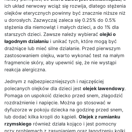
ich układ nerwowy wciąż się rozwija, dlatego stężenia
olejków eterycznych powinny być znacznie niższe niż
u dorosłych. Zazwyczaj zaleca się 0.25% do 0.5%
stężenia dla niemowląt i małych dzieci, a do 1% dla
starszych dzieci. Zawsze należy wybierać
olejki o
łagodnym działaniu
i unikać tych, które mogą być
drażniące lub mieć silne działanie. Przed pierwszym
zastosowaniem olejku, warto wykonać test na małym
fragmencie skóry, aby upewnić się, że nie wystąpi
reakcja alergiczna.
Jednym z najbezpieczniejszych i najczęściej
polecanych olejków dla dzieci jest
olejek lawendowy
.
Pomaga on uspokoić dziecko przed snem, złagodzić
rozdrażnienie i napięcie. Można go stosować w
dyfuzorze w pokoju dziecka na godzinę przed snem,
lub dodać kilka kropli do kąpieli.
Olejek z rumianku
rzymskiego
również działa kojąco i jest pomocny
przy problemach z zasypianiem oraz łagodzeniu kolki.