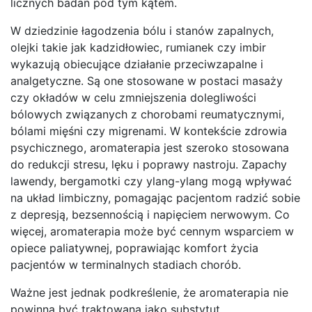
licznych badań pod tym kątem.
W dziedzinie łagodzenia bólu i stanów zapalnych,
olejki takie jak kadzidłowiec, rumianek czy imbir
wykazują obiecujące działanie przeciwzapalne i
analgetyczne. Są one stosowane w postaci masaży
czy okładów w celu zmniejszenia dolegliwości
bólowych związanych z chorobami reumatycznymi,
bólami mięśni czy migrenami. W kontekście zdrowia
psychicznego, aromaterapia jest szeroko stosowana
do redukcji stresu, lęku i poprawy nastroju. Zapachy
lawendy, bergamotki czy ylang-ylang mogą wpływać
na układ limbiczny, pomagając pacjentom radzić sobie
z depresją, bezsennością i napięciem nerwowym. Co
więcej, aromaterapia może być cennym wsparciem w
opiece paliatywnej, poprawiając komfort życia
pacjentów w terminalnych stadiach chorób.
Ważne jest jednak podkreślenie, że aromaterapia nie
powinna być traktowana jako substytut