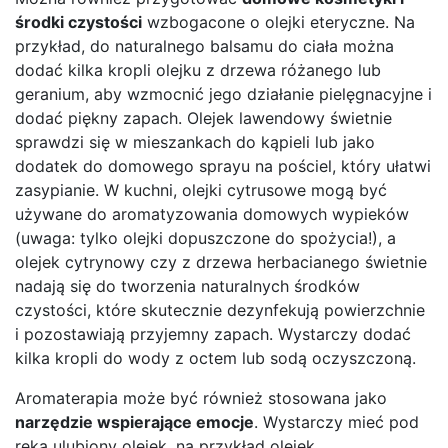
środki czystości
wzbogacone o olejki eteryczne. Na
przykład, do naturalnego balsamu do ciała można
dodać kilka kropli olejku z drzewa różanego lub
geranium, aby wzmocnić jego działanie pielęgnacyjne i
dodać piękny zapach. Olejek lawendowy świetnie
sprawdzi się w mieszankach do kąpieli lub jako
dodatek do domowego sprayu na pościel, który ułatwi
zasypianie. W kuchni, olejki cytrusowe mogą być
używane do aromatyzowania domowych wypieków
(uwaga: tylko olejki dopuszczone do spożycia!), a
olejek cytrynowy czy z drzewa herbacianego świetnie
nadają się do tworzenia naturalnych środków
czystości, które skutecznie dezynfekują powierzchnie
i pozostawiają przyjemny zapach. Wystarczy dodać
kilka kropli do wody z octem lub sodą oczyszczoną.
Aromaterapia może być również stosowana jako
narzędzie wspierające emocje
. Wystarczy mieć pod
ręką ulubiony olejek, na przykład olejek