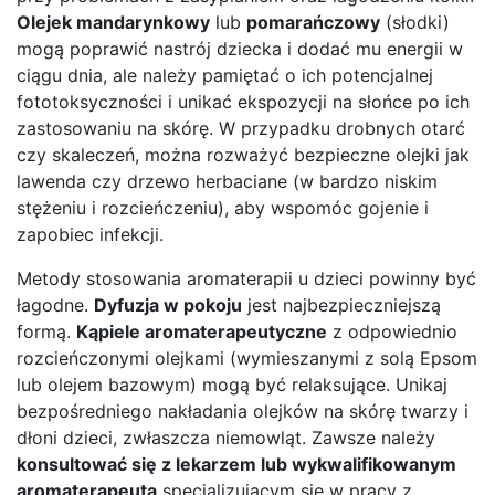
Olejek mandarynkowy
lub
pomarańczowy
(słodki)
mogą poprawić nastrój dziecka i dodać mu energii w
ciągu dnia, ale należy pamiętać o ich potencjalnej
fototoksyczności i unikać ekspozycji na słońce po ich
zastosowaniu na skórę. W przypadku drobnych otarć
czy skaleczeń, można rozważyć bezpieczne olejki jak
lawenda czy drzewo herbaciane (w bardzo niskim
stężeniu i rozcieńczeniu), aby wspomóc gojenie i
zapobiec infekcji.
Metody stosowania aromaterapii u dzieci powinny być
łagodne.
Dyfuzja w pokoju
jest najbezpieczniejszą
formą.
Kąpiele aromaterapeutyczne
z odpowiednio
rozcieńczonymi olejkami (wymieszanymi z solą Epsom
lub olejem bazowym) mogą być relaksujące. Unikaj
bezpośredniego nakładania olejków na skórę twarzy i
dłoni dzieci, zwłaszcza niemowląt. Zawsze należy
konsultować się z lekarzem lub wykwalifikowanym
aromaterapeutą
specjalizującym się w pracy z