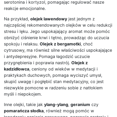
serotonina i kortyzol, pomagając regulować nasze
reakcje emocjonalne.
Na przykład,
olejek lawendowy
jest jednym z
najczęściej rekomendowanych olejków w celu redukcji
stresu i lęku. Jego uspokajający aromat może pomóc
obniżyć ciśnienie krwi i tętno, prowadząc do uczucia
spokoju i relaksu.
Olejek z bergamotki
, choć
cytrusowy, ma również silne właściwości uspokajające
i antydepresyjne. Pomaga łagodzić uczucie
przygnębienia i poprawia nastrój.
Olejek z
kadzidłowca
, ceniony od wieków w medytacji i
praktykach duchowych, pomaga wyciszyć umysł,
skupić uwagę i pogłębić stan medytacyjny, co jest
niezwykle pomocne w radzeniu sobie z natłokiem
myśli i niepokojem.
Inne olejki, takie jak
ylang-ylang
,
geranium
czy
pomarańcza słodka
, również mogą pomóc w
łagodzeniu napięcia nerwowego, poprawie nastroju i