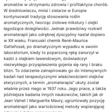
aromatów w utrzymaniu zdrowia i profilaktyce chorób.
W średniowieczu, mnisi i zielarze w Europie
kontynuowali tradycję stosowania roślin
aromatycznych, tworząc ziołowe mikstury i olejki
łagodzące dolegliwości. Jednak prawdziwy rozkwit
aromaterapii jako odrębnej dyscypliny nastał dopiero
w XX wieku. Francuski chemik René-Maurice
Gattefossé, po dramatycznym wypadku w swoim
laboratorium, kiedy to poparzoną rękę zanurzył w
kadzi z olejkiem lawendowym, doświadczył
niezwykłego przyspieszenia gojenia się rany i braku
blizn. To zdarzenie zainspirowało go do intensywnych
badań nad terapeutycznymi właściwościami olejków
eterycznych, a termin „aromaterapia” ukuty został
właśnie przez niego w 1937 roku. Jego prace, a także
późniejsze badania innych naukowców, takich jak dr
Jean Valnet i Marguerite Maury, ugruntowały pozycję
aromaterapii jako wartościowej metody wspierającej