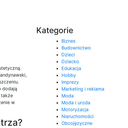
Kategorie
Biznes
Budownictwo
Dzieci
Dziecko
stetyczną.
Edukacja
kandynawski,
Hobby
szczeniu.
Imprezy
b dodają
Marketing i reklama
 także
Moda
zenie w
Moda i uroda
Motoryzacja
Nieruchomości
ętrza?
Obcojęzyczne