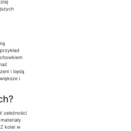
ziej
ejszych
pną
 przykład
 schowkiem
ymać
zeni i będą
większe i
ch?
W zależności
materiały
Z kolei w