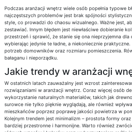
Podczas aranżacji wnętrz wiele osób popełnia typowe 
najczęstszych problemów jest brak spójności stylistycz
style, co prowadzi do chaosu wizualnego. Ważne jest, ab
zestawiać. Innym błędem jest niewłaściwe dobieranie ko
przestrzeń i sprawić, że stanie się ona nieprzyjemna dl
wybierając jedynie te ładne, a niekoniecznie praktyczn
potrzeb domowników oraz rozmiaru pomieszczenia. Równ
bałaganu i nieporządku.
Jakie trendy w aranżacji wn
W ostatnich latach zauważalny jest wzrost zainteresowa
rozwiązaniami w aranżacji wnętrz. Coraz więcej osób de
wykorzystanie naturalnych materiałów, takich jak drewno
surowce nie tylko pięknie wyglądają, ale również wpływ
mieszkańców poprzez poprawę jakości powietrza w pom
Kolejnym trendem jest minimalizm – prostota formy oraz 
bardziej przestronne i harmonijne. Warto również zwróc