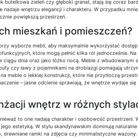
k butelkowa zieleń czy głęboki granat, stają się coraz bard
nie nadaje wnętrzu elegancji i charakteru. W przypadku mni
cznie powiększą przestrzeń.
ch mieszkań i pomieszczeń?
przy wyborze mebli, aby maksymalnie wykorzystać dostę
funkcyjnych, które mogą pełnić kilka ról jednocześnie. Na
a w ciągu dnia oraz jako łóżko nocą. Meble z wbudowanym
 pufy czy ławy z pojemnikami na drobiazgi pomagają utrz
meble o lekkiej konstrukcji, które nie przytłoczą przestr
aczenie – jasne odcienie sprawiają, że wnętrze wydaje się 
nżacji wnętrz w różnych styla
nieważ to one nadają charakter i osobowość przestrzeni. 
jego estetyką. W stylu skandynawskim dominują naturalne 
, drewniane ramki na zdjęcia czy minimalistyczne wazony. 