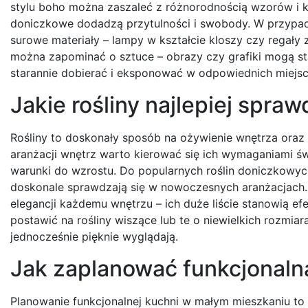
stylu boho można zaszaleć z różnorodnością wzorów i ko
doniczkowe dodadzą przytulności i swobody. W przypadk
surowe materiały – lampy w kształcie kloszy czy regały 
można zapominać o sztuce – obrazy czy grafiki mogą st
starannie dobierać i eksponować w odpowiednich miejsc
Jakie rośliny najlepiej spra
Rośliny to doskonały sposób na ożywienie wnętrza oraz
aranżacji wnętrz warto kierować się ich wymaganiami ś
warunki do wzrostu. Do popularnych roślin doniczkowych 
doskonale sprawdzają się w nowoczesnych aranżacjach. Fi
elegancji każdemu wnętrzu – ich duże liście stanowią 
postawić na rośliny wiszące lub te o niewielkich rozmiara
jednocześnie pięknie wyglądają.
Jak zaplanować funkcjonaln
Planowanie funkcjonalnej kuchni w małym mieszkaniu t