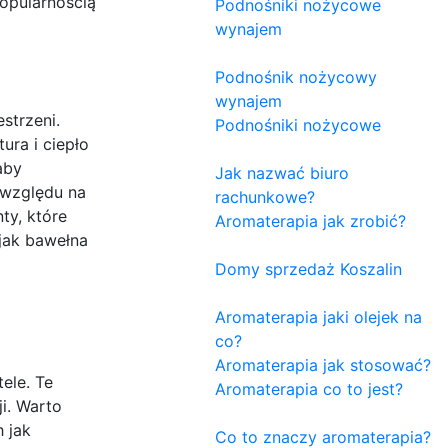
opularnością
Podnośniki nożycowe
wynajem
Podnośnik nożycowy
wynajem
strzeni.
Podnośniki nożycowe
ura i ciepło
aby
Jak nazwać biuro
e względu na
rachunkowe?
ty, które
Aromaterapia jak zrobić?
jak bawełna
Domy sprzedaż Koszalin
?
Aromaterapia jaki olejek na
co?
Aromaterapia jak stosować?
ele. Te
Aromaterapia co to jest?
i. Warto
 jak
Co to znaczy aromaterapia?