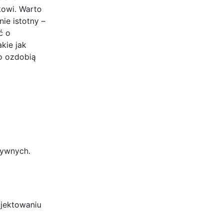
kowi. Warto
ie istotny –
ć o
kie jak
ko ozdobią
tywnych.
ojektowaniu