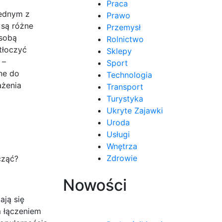
Praca
Jednym z
Prawo
 są różne
Przemysł
 sobą
Rolnictwo
tłoczyć
Sklepy
 –
Sport
ne do
Technologia
ażenia
Transport
Turystyka
Ukryte Zajawki
Uroda
Usługi
Wnętrza
Zdrowie
cząć?
Nowości
ają się
m łączeniem