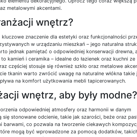
ako elementu dekoracyjnego. Oprócz tego coraz większą p
oraz metalowymi akcentami.
ranżacji wnętrz?
luczowe znaczenie dla estetyki oraz funkcjonalności prze
stywanych w urządzaniu mieszkań – jego naturalna strukt
 Warto jednak pamiętać o odpowiedniej konserwacji drewna, 
 to kamień i ceramika – idealne do łazienek oraz kuchni z
az częściej stosuje się również szkło oraz metalowe akcen
ie tkanin warto zwrócić uwagę na naturalne włókna takie 
wpływa na komfort użytkowania mebli tapicerowanych.
żacji wnętrz, aby były modne
worzenia odpowiedniej atmosfery oraz harmonii w danym
ię stonowane odcienie, takie jak szarości, beże oraz past
nymi barwami, co pozwala na tworzenie ciekawych kompozycj
 które mogą być wprowadzone za pomocą dodatków, takich