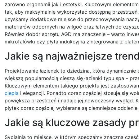
zarówno ergonomii jak i estetyki. Kluczowym elementem
tak, aby maksymalnie wykorzystać dostępną przestrzeń.
uzyskamy dodatkowe miejsce do przechowywania naczy
materiałów odpornych na wilgoć oraz łatwych do czyszc
Również dobór sprzętu AGD ma znaczenie – warto inwesto
mikrofalówki czy płyta indukcyjna zintegrowana z blat
Jakie są najważniejsze tren
Projektowanie łazienek to dziedzina, która dynamicznie
większą popularnością cieszą się łazienki typu spa – prz
Kluczowym elementem takiego projektu jest zastosowani
ciepła
i elegancji. Ponadto coraz częściej stosuje się w
powiększa przestrzeń i nadaje jej nowoczesny wygląd. Ko
płytek coraz częściej wybierane są ciemniejsze odcieni
Jakie są kluczowe zasady pr
Sypialnia to miejsce, w którym spędzamy znaczną część 