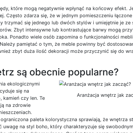
błędy, które mogą negatywnie wpłynąć na końcowy efekt. 
nej. Często zdarza się, że w jednym pomieszczeniu łączone
y trzymać się jednego lub dwóch stylów i umiejętnie je ze
lorów. Zbyt intensywne lub kontrastujące barwy mogą przy
a oka. Ponadto wiele osób zapomina o funkcjonalności mebli
e. Należy pamiętać o tym, że meble powinny być dostosowa
ież zbyt duża ilość dekoracji może przyczynić się do wr
ętrz są obecnie popularne?
nia ekologicznymi
cyduje się na
Aranżacja wnętrz jak za
, kamień czy len. Te
ają na zdrowie
ieszczeniach.
ograniczona paleta kolorystyczna sprawiają, że wnętrza st
ić uwagę na styl boho, który charakteryzuje się swobodny