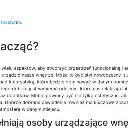
ofoxstudio
.
zacząć?
wielu aspektów, aby stworzyć przestrzeń funkcjonalną i e
y urządzić nasze wnętrze. Może to być styl nowoczesny, s
ę nad kolorystyką, która będzie dominować w danym pomie
go dobrze jest wybierać odcienie, które nas relaksują lu
az dodatków. Meble powinny być nie tylko estetyczne, ale
a. Dobrze dobrane oświetlenie również ma kluczowe znac
 atmosferę w danym miejscu.
ełniają osoby urządzające wn