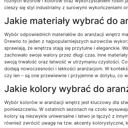
różnych wzorów i kolorów oraz wykorzystaniem roślin j
cieszy się styl industrialny z surowymi wykończeniami 
Jakie materiały wybrać do a
Wybór odpowiednich materiałów do aranżacji wnętrz ma k
Drewno to jeden z najpopularniejszych surowców wykorzy
sprawiają, że wnętrza stają się przytulne i eleganckie.
zachowało swoje walory przez długi czas. Inne materiały
swoją trwałość oraz łatwość w utrzymaniu czystości. Cor
dodają nowoczesności i lekkości aranżacjom. W kontekśc
czy len – są one przewiewne i przyjemne w dotyku, co 
Jakie kolory wybrać do aran
Wybór kolorów w aranżacji wnętrz jest kluczowy dla st
pomieszczeniu. W ostatnich sezonach na czoło wysuwają s
kolory są niezwykle uniwersalne i łatwo je łączyć z in
również zwrócić uwagę na tzw. akcenty kolorystyczne,