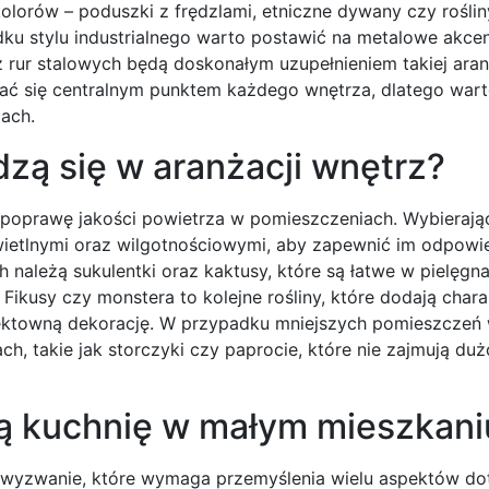
lorów – poduszki z frędzlami, etniczne dywany czy roślin
u stylu industrialnego warto postawić na metalowe akcen
z rur stalowych będą doskonałym uzupełnieniem takiej aranż
ać się centralnym punktem każdego wnętrza, dlatego wart
ach.
wdzą się w aranżacji wnętrz?
 poprawę jakości powietrza w pomieszczeniach. Wybierając
wietlnymi oraz wilgotnościowymi, aby zapewnić im odpowi
należą sukulentki oraz kaktusy, które są łatwe w pielęgnac
kusy czy monstera to kolejne rośliny, które dodają charak
efektowną dekorację. W przypadku mniejszych pomieszczeń
ch, takie jak storczyki czy paprocie, które nie zajmują duż
ą kuchnię w małym mieszkani
o wyzwanie, które wymaga przemyślenia wielu aspektów d