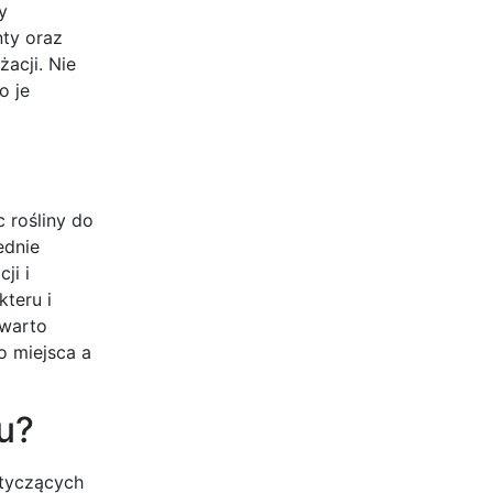
y
ty oraz
acji. Nie
o je
 rośliny do
ednie
ji i
teru i
 warto
o miejsca a
u?
otyczących