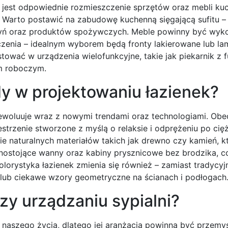
 jest odpowiednie rozmieszczenie sprzętów oraz mebli ku
 Warto postawić na zabudowę kuchenną sięgającą sufitu –
ń oraz produktów spożywczych. Meble powinny być wyk
zenia – idealnym wyborem będą fronty lakierowane lub la
wać w urządzenia wielofunkcyjne, takie jak piekarnik z f
em roboczym.
dy w projektowaniu łazienek?
 ewoluuje wraz z nowymi trendami oraz technologiami. Obe
estrzenie stworzone z myślą o relaksie i odprężeniu po cię
e naturalnych materiałów takich jak drewno czy kamień, k
olnostojące wanny oraz kabiny prysznicowe bez brodzika, c
lorystyka łazienek zmienia się również – zamiast tradycyj
e lub ciekawe wzory geometryczne na ścianach i podłogach
zy urządzaniu sypialni?
naszego życia, dlatego jej aranżacja powinna być przemyś