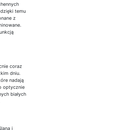
chennych
 dzięki temu
onane z
minowane.
unkcją
cnie coraz
żkim dniu.
tóre nadają
o optycznie
nych białych
.
lana i