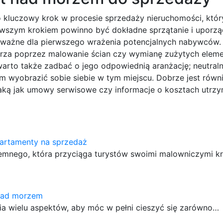
 kluczowy krok w procesie sprzedaży nieruchomości, któ
ierwszym krokiem powinno być dokładne sprzątanie i uporz
e ważne dla pierwszego wrażenia potencjalnych nabywców.
rza poprzez malowanie ścian czy wymianę zużytych elem
rto także zadbać o jego odpowiednią aranżację; neutraln
m wyobrazić sobie siebie w tym miejscu. Dobrze jest równ
ką jak umowy serwisowe czy informacje o kosztach utrzy
partamenty na sprzedaż
iemnego, która przyciąga turystów swoimi malowniczymi k
nad morzem
 wielu aspektów, aby móc w pełni cieszyć się zarówno…