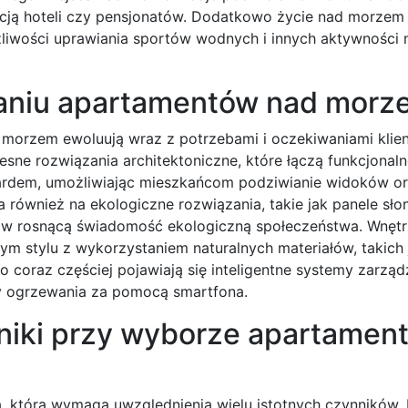
cją hoteli czy pensjonatów. Dodatkowo życie nad morzem 
ożliwości uprawiania sportów wodnych i innych aktywności
waniu apartamentów nad morz
morzem ewoluują wraz z potrzebami i oczekiwaniami klie
sne rozwiązania architektoniczne, które łączą funkcjonal
andardem, umożliwiając mieszkańcom podziwianie widoków o
ia również na ekologiczne rozwiązania, takie jak panele sł
 w rosnącą świadomość ekologiczną społeczeństwa. Wnęt
m stylu z wykorzystaniem naturalnych materiałów, takich
 coraz częściej pojawiają się inteligentne systemy zarząd
zy ogrzewania za pomocą smartfona.
nniki przy wyborze apartamen
 która wymaga uwzględnienia wielu istotnych czynników.