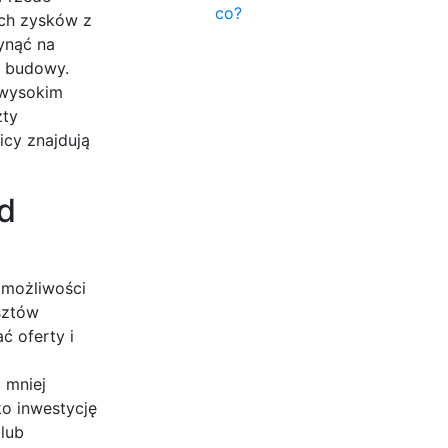
co?
ych zysków z
łynąć na
o budowy.
 wysokim
zty
icy znajdują
d
 możliwości
sztów
ć oferty i
 mniej
o inwestycję
lub