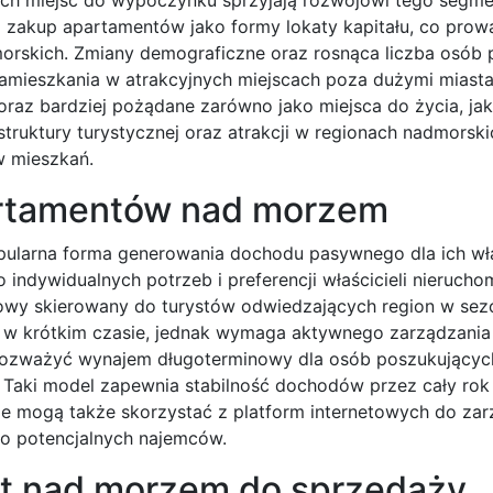
a zakup apartamentów jako formy lokaty kapitału, co prow
orskich. Zmiany demograficzne oraz rosnąca liczba osób 
 zamieszkania w atrakcyjnych miejscach poza dużymi miast
raz bardziej pożądane zarówno jako miejsca do życia, jak 
ruktury turystycznej oraz atrakcji w regionach nadmorski
w mieszkań.
artamentów nad morzem
larna forma generowania dochodu pasywnego dla ich właś
 indywidualnych potrzeb i preferencji właścicieli nierucho
owy skierowany do turystów odwiedzających region w sezo
 w krótkim czasie, jednak wymaga aktywnego zarządzania
 rozważyć wynajem długoterminowy dla osób poszukującyc
Taki model zapewnia stabilność dochodów przez cały rok 
ele mogą także skorzystać z platform internetowych do za
do potencjalnych najemców.
t nad morzem do sprzedaży