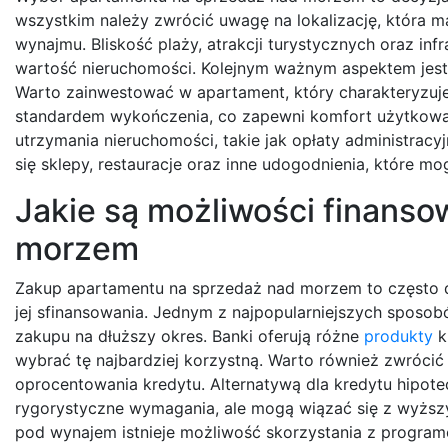
wszystkim należy zwrócić uwagę na lokalizację, która 
wynajmu. Bliskość plaży, atrakcji turystycznych oraz in
wartość nieruchomości. Kolejnym ważnym aspektem jest
Warto zainwestować w apartament, który charakteryzuj
standardem wykończenia, co zapewni komfort użytkowan
utrzymania nieruchomości, takie jak opłaty administracy
się sklepy, restauracje oraz inne udogodnienia, które m
Jakie są możliwości finans
morzem
Zakup apartamentu na sprzedaż nad morzem to często d
jej sfinansowania. Jednym z najpopularniejszych sposob
zakupu na dłuższy okres. Banki oferują różne
produkty
k
wybrać tę najbardziej korzystną. Warto również zwróc
oprocentowania kredytu. Alternatywą dla kredytu hipo
rygorystyczne wymagania, ale mogą wiązać się z wyższy
pod wynajem istnieje możliwość skorzystania z programó