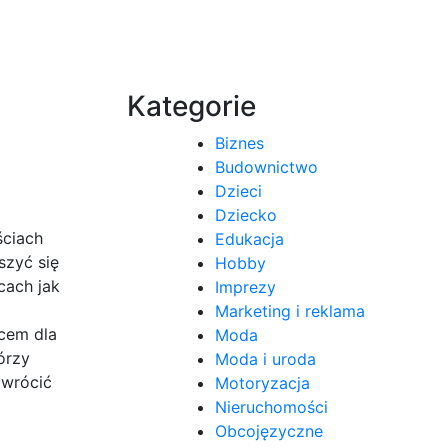
Kategorie
Biznes
Budownictwo
Dzieci
Dziecko
ściach
Edukacja
szyć się
Hobby
cach jak
Imprezy
Marketing i reklama
scem dla
Moda
órzy
Moda i uroda
zwrócić
Motoryzacja
Nieruchomości
Obcojęzyczne