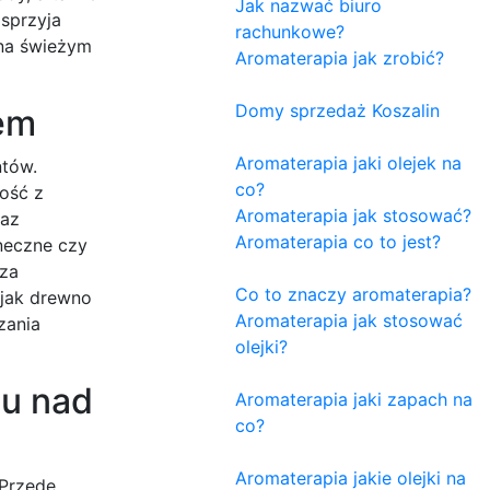
Jak nazwać biuro
sprzyja
rachunkowe?
 na świeżym
Aromaterapia jak zrobić?
Domy sprzedaż Koszalin
em
Aromaterapia jaki olejek na
ntów.
co?
ność z
Aromaterapia jak stosować?
raz
Aromaterapia co to jest?
oneczne czy
rza
Co to znaczy aromaterapia?
 jak drewno
Aromaterapia jak stosować
zania
olejki?
tu nad
Aromaterapia jaki zapach na
co?
Aromaterapia jakie olejki na
 Przede