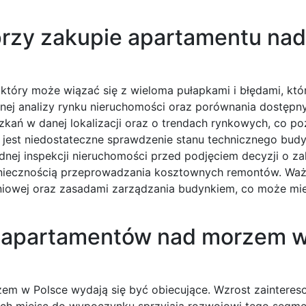
przy zakupie apartamentu nad
tóry może wiązać się z wieloma pułapkami i błędami, któ
nej analizy rynku nieruchomości oraz porównania dostępny
szkań w danej lokalizacji oraz o trendach rynkowych, co po
 jest niedostateczne sprawdzenie stanu technicznego bud
nej inspekcji nieruchomości przed podjęciem decyzji o za
niecznością przeprowadzania kosztownych remontów. Waż
niowej oraz zasadami zarządzania budynkiem, co może mi
u apartamentów nad morzem 
m w Polsce wydają się być obiecujące. Wzrost zainteres
ych miejsc do wypoczynku sprzyjają rozwojowi tego segme