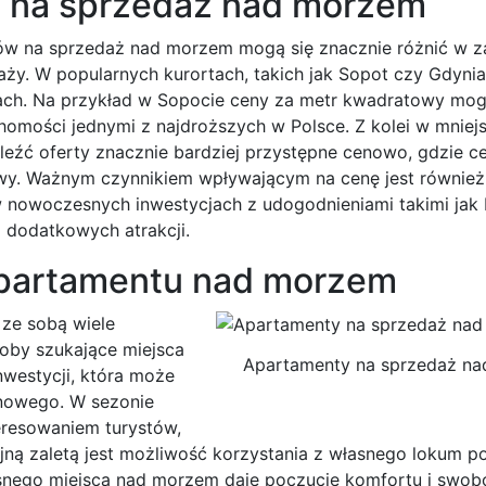
w na sprzedaż nad morzem
 na sprzedaż nad morzem mogą się znacznie różnić w za
laży. W popularnych kurortach, takich jak Sopot czy Gdyni
ach. Na przykład w Sopocie ceny za metr kwadratowy mog
uchomości jednymi z najdroższych w Polsce. Z kolei w mniej
leźć oferty znacznie bardziej przystępne cenowo, gdzie c
towy. Ważnym czynnikiem wpływającym na cenę jest również
w nowoczesnych inwestycjach z udogodnieniami takimi jak
 dodatkowych atrakcji.
 apartamentu nad morzem
ze sobą wiele
soby szukające miejsca
Apartamenty na sprzedaż n
nwestycji, która może
nowego. W sezonie
eresowaniem turystów,
jną zaletą jest możliwość korzystania z własnego lokum p
nego miejsca nad morzem daje poczucie komfortu i swobo