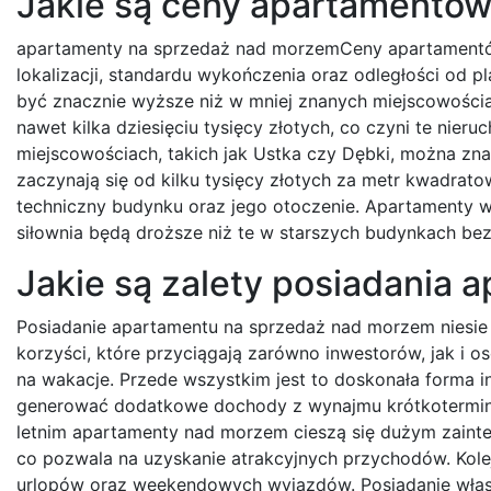
Jakie są ceny apartamentó
apartamenty na sprzedaż nad morzemCeny apartamentów
lokalizacji, standardu wykończenia oraz odległości od p
być znacznie wyższe niż w mniej znanych miejscowości
nawet kilka dziesięciu tysięcy złotych, co czyni te nier
miejscowościach, takich jak Ustka czy Dębki, można zna
zaczynają się od kilku tysięcy złotych za metr kwadra
techniczny budynku oraz jego otoczenie. Apartamenty 
siłownia będą droższe niż te w starszych budynkach bez
Jakie są zalety posiadania
Posiadanie apartamentu na sprzedaż nad morzem niesie 
korzyści, które przyciągają zarówno inwestorów, jak i o
na wakacje. Przede wszystkim jest to doskonała forma i
generować dodatkowe dochody z wynajmu krótkotermi
letnim apartamenty nad morzem cieszą się dużym zaint
co pozwala na uzyskanie atrakcyjnych przychodów. Kole
urlopów oraz weekendowych wyjazdów. Posiadanie włas