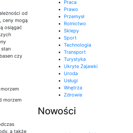
Praca
Prawo
leżności od
Przemysł
a, ceny mogą
Rolnictwo
ą osiągać
Sklepy
szych
Sport
eny
Technologia
 stan
Transport
 basen czy
Turystyka
Ukryte Zajawki
Uroda
Usługi
Wnętrza
Zdrowie
ad morzem
Nowości
odczas
dy, a także