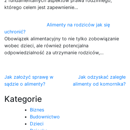
z fundamentalnych aspektów prawa rodzinnego,
którego celem jest zapewnienie…
Alimenty na rodziców jak się
uchronić?
Obowiązek alimentacyjny to nie tylko zobowiązanie
wobec dzieci, ale również potencjalna
odpowiedzialność za utrzymanie rodziców,…
Nawigacja
Jak założyć sprawę w
Jak odzyskać zaległe
sądzie o alimenty?
alimenty od komornika?
wpisu
Kategorie
Biznes
Budownictwo
Dzieci