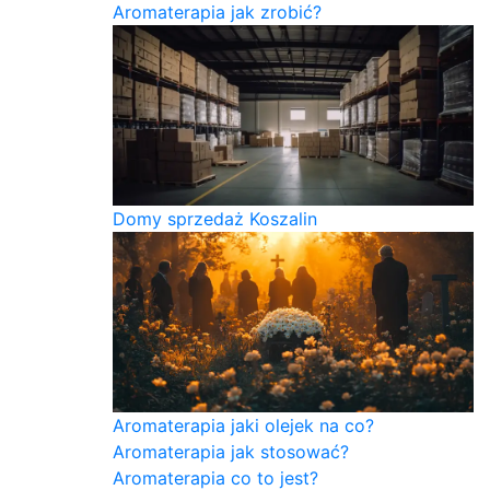
Aromaterapia jak zrobić?
Domy sprzedaż Koszalin
Aromaterapia jaki olejek na co?
Aromaterapia jak stosować?
Aromaterapia co to jest?