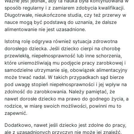
Ważne jest jednak, aby ta nauka była kontynuowana w
sposób regularny i z zamiarem zdobycia kwalifikacji.
Długotrwałe, nieukończone studia, czy też przerwy w
nauce mogą być podstawą do uznania, że dalsze
alimentowanie nie jest uzasadnione.
Istotną rolę odgrywa również sytuacja zdrowotna
dorosłego dziecka. Jeśli dziecko cierpi na chorobę
przewlekłą, niepełnosprawność lub inne schorzenia,
które uniemożliwiają mu podjęcie pracy zarobkowej i
samodzielne utrzymanie się, obowiązek alimentacyjny
może trwać nadal. W takich przypadkach sąd bierze
pod uwagę stopień niepełnosprawności i jej wpływ na
zdolność do zarobkowania. Należy pamiętać, że
nawet dorosłe dziecko ma prawo do godnego życia, a
rodzice, w miarę swoich możliwości, powinni mu to
zapewnić.
Dodatkowo, nawet jeśli dziecko jest zdolne do pracy,
ale z uzasadnionych przyczyn nie może jej znaleźć,