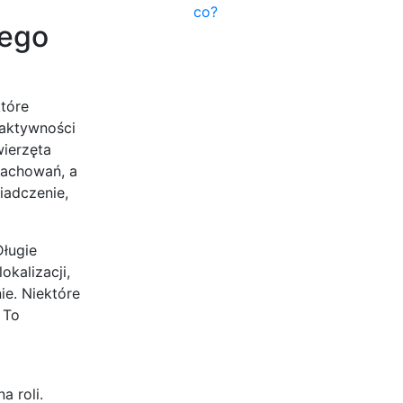
co?
nego
tóre
 aktywności
wierzęta
zachowań, a
iadczenie,
Długie
okalizacji,
ie. Niektóre
 To
a roli.