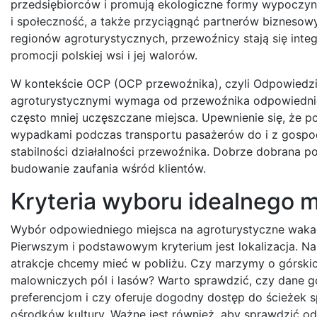
przedsiębiorców i promują ekologiczne formy wypoczynk
i społeczność, a także przyciągnąć partnerów biznesow
regionów agroturystycznych, przewoźnicy stają się integ
promocji polskiej wsi i jej walorów.
W kontekście OCP (OCP przewoźnika), czyli Odpowiedzia
agroturystycznymi wymaga od przewoźnika odpowiednie
często mniej uczęszczane miejsca. Upewnienie się, że 
wypadkami podczas transportu pasażerów do i z gospod
stabilności działalności przewoźnika. Dobrze dobrana pol
budowanie zaufania wśród klientów.
Kryteria wyboru idealnego m
Wybór odpowiedniego miejsca na agroturystyczne wakac
Pierwszym i podstawowym kryterium jest lokalizacja. Nal
atrakcje chcemy mieć w pobliżu. Czy marzymy o górskic
malowniczych pól i lasów? Warto sprawdzić, czy dane g
preferencjom i czy oferuje dogodny dostęp do ścieżek 
ośrodków kultury. Ważne jest również, aby sprawdzić od