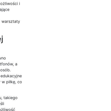
ożliwości i
ające
ą warsztaty
j
wno
tfonów, a
posób.
i edukacyjne
 w piłkę, co
, takiego
śli
ożliwość