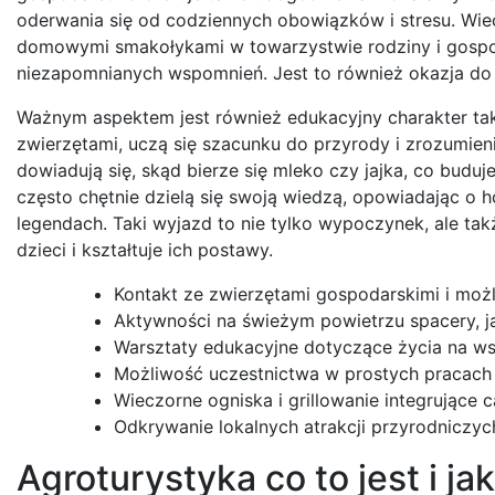
oderwania się od codziennych obowiązków i stresu. Wiec
domowymi smakołykami w towarzystwie rodziny i gospod
niezapomnianych wspomnień. Jest to również okazja do po
Ważnym aspektem jest również edukacyjny charakter taki
zwierzętami, uczą się szacunku do przyrody i zrozumie
dowiadują się, skąd bierze się mleko czy jajka, co bud
często chętnie dzielą się swoją wiedzą, opowiadając o 
legendach. Taki wyjazd to nie tylko wypoczynek, ale tak
dzieci i kształtuje ich postawy.
Kontakt ze zwierzętami gospodarskimi i możl
Aktywności na świeżym powietrzu spacery, j
Warsztaty edukacyjne dotyczące życia na wsi
Możliwość uczestnictwa w prostych pracach
Wieczorne ogniska i grillowanie integrujące c
Odkrywanie lokalnych atrakcji przyrodniczych
Agroturystyka co to jest i ja