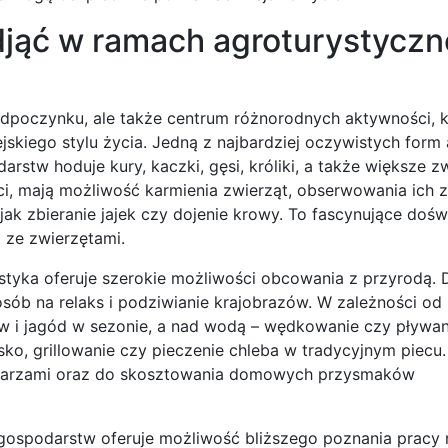
djąć w ramach agroturystycz
odpoczynku, ale także centrum różnorodnych aktywności, k
skiego stylu życia. Jedną z najbardziej oczywistych form
rstw hoduje kury, kaczki, gęsi, króliki, a także większe z
eci, mają możliwość karmienia zwierząt, obserwowania ich 
ak zbieranie jajek czy dojenie krowy. To fascynujące dośw
 ze zwierzętami.
tyka oferuje szerokie możliwości obcowania z przyrodą. 
sób na relaks i podziwianie krajobrazów. W zależności od l
w i jagód w sezonie, a nad wodą – wędkowanie czy pływan
ko, grillowanie czy pieczenie chleba w tradycyjnym piecu.
podarzami oraz do skosztowania domowych przysmaków
gospodarstw oferuje możliwość bliższego poznania pracy n