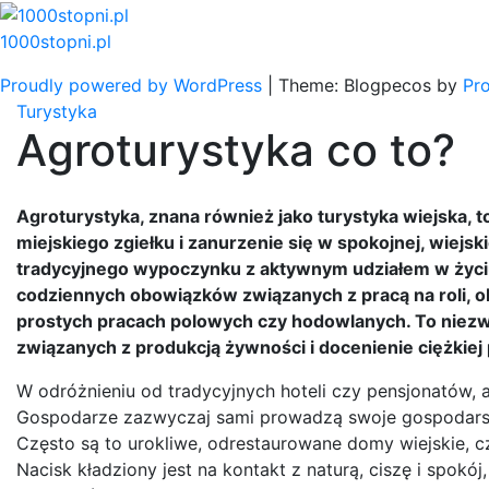
Skip
to
1000stopni.pl
content
Proudly powered by WordPress
|
Theme: Blogpecos by
Pr
Turystyka
Agroturystyka co to?
Agroturystyka, znana również jako turystyka wiejska, 
miejskiego zgiełku i zanurzenie się w spokojnej, wiejsk
tradycyjnego wypoczynku z aktywnym udziałem w życi
codziennych obowiązków związanych z pracą na roli, 
prostych pracach polowych czy hodowlanych. To niez
związanych z produkcją żywności i docenienie ciężkiej 
W odróżnieniu od tradycyjnych hoteli czy pensjonatów, a
Gospodarze zazwyczaj sami prowadzą swoje gospodarstwa
Często są to urokliwe, odrestaurowane domy wiejskie, c
Nacisk kładziony jest na kontakt z naturą, ciszę i spok