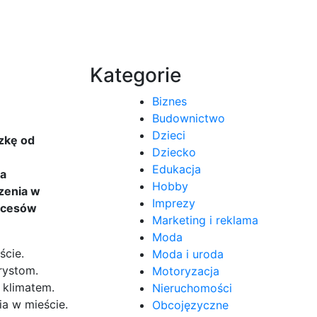
Kategorie
Biznes
Budownictwo
Dzieci
czkę od
Dziecko
Edukacja
ia
Hobby
zenia w
Imprezy
rocesów
Marketing i reklama
Moda
ście.
Moda i uroda
rystom.
Motoryzacja
 klimatem.
Nieruchomości
ia w mieście.
Obcojęzyczne