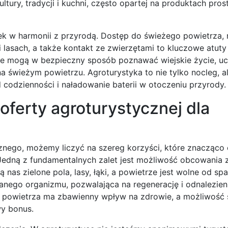
ltury, tradycji i kuchni, często opartej na produktach pros
ek w harmonii z przyrodą. Dostęp do świeżego powietrza,
 lasach, a także kontakt ze zwierzętami to kluczowe atuty
które mogą w bezpieczny sposób poznawać wiejskie życie, uc
na świeżym powietrzu. Agroturystyka to nie tylko nocleg, a
 codzienności i naładowanie baterii w otoczeniu przyrody.
oferty agroturystycznej dla
nego, możemy liczyć na szereg korzyści, które znacząco 
Jedną z fundamentalnych zalet jest możliwość obcowania z
nas zielone pola, lasy, łąki, a powietrze jest wolne od spal
anego organizmu, pozwalająca na regenerację i odnalezien
 powietrza ma zbawienny wpływ na zdrowie, a możliwość 
wy bonus.