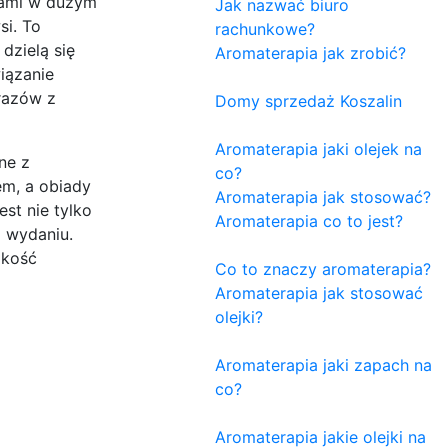
tami w dużym
Jak nazwać biuro
si. To
rachunkowe?
dzielą się
Aromaterapia jak zrobić?
iązanie
brazów z
Domy sprzedaż Koszalin
Aromaterapia jaki olejek na
ne z
co?
em, a obiady
Aromaterapia jak stosować?
st nie tylko
Aromaterapia co to jest?
m wydaniu.
akość
Co to znaczy aromaterapia?
Aromaterapia jak stosować
olejki?
Aromaterapia jaki zapach na
co?
Aromaterapia jakie olejki na