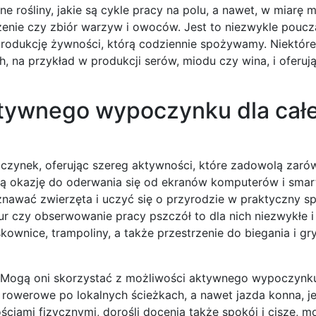
 rośliny, jakie są cykle pracy na polu, a nawet, w miarę m
dzenie czy zbiór warzyw i owoców. Jest to niezwykle poucz
rodukcję żywności, którą codziennie spożywamy. Niektóre
, na przykład w produkcji serów, miodu czy wina, i oferuj
ktywnego wypoczynku dla całe
oczynek, oferując szereg aktywności, które zadowolą zaró
lną okazję do oderwania się od ekranów komputerów i smar
nawać zwierzęta i uczyć się o przyrodzie w praktyczny s
 kur czy obserwowanie pracy pszczół to dla nich niezwykłe 
ownice, trampoliny, a także przestrzenie do biegania i gry
e. Mogą oni skorzystać z możliwości aktywnego wypoczynku
 rowerowe po lokalnych ścieżkach, a nawet jazda konna, je
ciami fizycznymi, dorośli docenią także spokój i ciszę, m