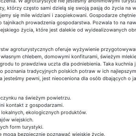
dczenia. W agroturystyce nie jesteśmy anonimowymi turys
 którzy często sami dzielą się swoją pasją do życia na w
jemy się mile widziani i zaopiekowani. Gospodarze chętnie 
 o tajnikach prowadzenia gospodarstwa. Pozwala to na naw
iejskiego życia, które jest dalekie od wyidealizowanych o
rstw agroturystycznych oferuje wyżywienie przygotowywa
z własnym chlebem, domowymi konfiturami, świeżym mleki
odu to prawdziwa uczta dla podniebienia. Taka kuchnia je
o poznania tradycyjnych polskich potraw w ich najlepszy
jesteśmy pewni, jest nieoceniona dla osób dbających o j
oczynku na świeżym powietrzu.
dni kontakt z gospodarzami.
lokalnych, ekologicznych produktów.
ajów wiejskich.
ych form turystyki.
re mogą bezpiecznie poznawać wiejskie życie.