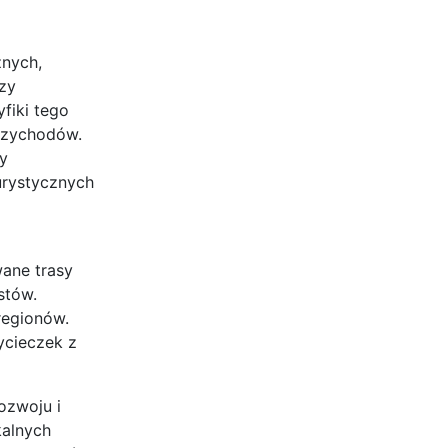
żnych,
zy
fiki tego
przychodów.
y
urystycznych
ane trasy
stów.
regionów.
ycieczek z
ozwoju i
kalnych