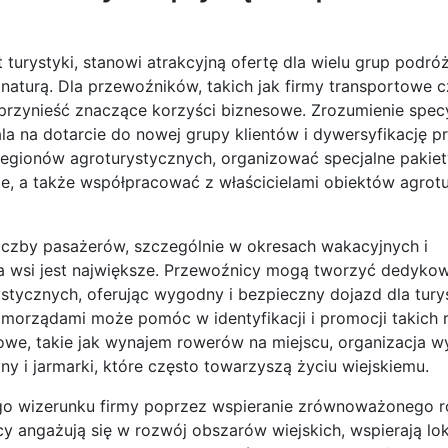
 turystyki, stanowi atrakcyjną ofertę dla wielu grup podró
aturą. Dla przewoźników, takich jak firmy transportowe c
przynieść znaczące korzyści biznesowe. Zrozumienie specy
ala na dotarcie do nowej grupy klientów i dywersyfikację 
egionów agroturystycznych, organizować specjalne pakiet
, a także współpracować z właścicielami obiektów agrot
iczby pasażerów, szczególnie w okresach wakacyjnych i
 wsi jest największe. Przewoźnicy mogą tworzyć dedykow
stycznych, oferując wygodny i bezpieczny dojazd dla tury
amorządami może pomóc w identyfikacji i promocji takich 
e, takie jak wynajem rowerów na miejscu, organizacja w
ny i jarmarki, które często towarzyszą życiu wiejskiemu.
 wizerunku firmy poprzez wspieranie zrównoważonego r
cy angażują się w rozwój obszarów wiejskich, wspierają lo