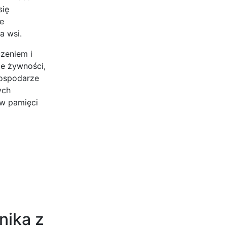
się
e
a wsi.
zeniem i
ie żywności,
Gospodarze
ych
 w pamięci
nika z