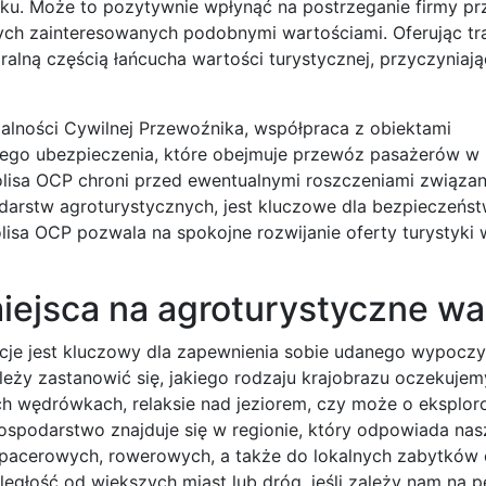
u. Może to pozytywnie wpłynąć na postrzeganie firmy pr
ych zainteresowanych podobnymi wartościami. Oferując tr
ralną częścią łańcucha wartości turystycznej, przyczyniają
lności Cywilnej Przewoźnika, współpraca z obiektami
go ubezpieczenia, które obejmuje przewóz pasażerów w 
polisa OCP chroni przed ewentualnymi roszczeniami związa
arstw agroturystycznych, jest kluczowe dla bezpieczeńst
isa OCP pozwala na spokojne rozwijanie oferty turystyki wi
iejsca na agroturystyczne wa
je jest kluczowy dla zapewnienia sobie udanego wypoczy
eży zastanowić się, jakiego rodzaju krajobrazu oczekujemy
h wędrówkach, relaksie nad jeziorem, czy może o eksplor
ospodarstwo znajduje się w regionie, który odpowiada na
spacerowych, rowerowych, a także do lokalnych zabytków
ległość od większych miast lub dróg, jeśli zależy nam na 