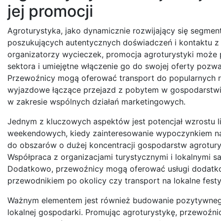
jej promocji
Agroturystyka, jako dynamicznie rozwijający się segment
poszukujących autentycznych doświadczeń i kontaktu z n
organizatorzy wycieczek, promocja agroturystyki może 
sektora i umiejętne włączenie go do swojej oferty pozw
Przewoźnicy mogą oferować transport do popularnych r
wyjazdowe łączące przejazd z pobytem w gospodarstwie
w zakresie wspólnych działań marketingowych.
Jednym z kluczowych aspektów jest potencjał wzrostu l
weekendowych, kiedy zainteresowanie wypoczynkiem na
do obszarów o dużej koncentracji gospodarstw agrotury
Współpraca z organizacjami turystycznymi i lokalnymi s
Dodatkowo, przewoźnicy mogą oferować usługi dodatkow
przewodnikiem po okolicy czy transport na lokalne festy
Ważnym elementem jest również budowanie pozytywnego
lokalnej gospodarki. Promując agroturystykę, przewoźni