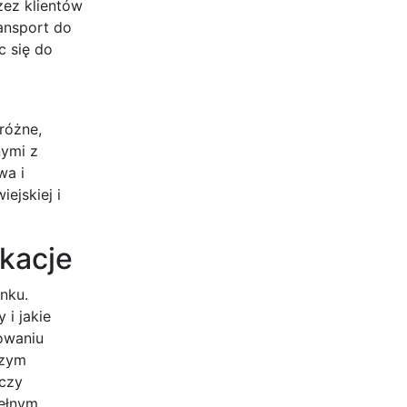
zez klientów
ansport do
c się do
różne,
nymi z
wa i
ejskiej i
kacje
nku.
 i jakie
owaniu
szym
 czy
pełnym