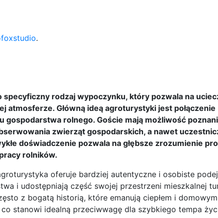
ofoxstudio
.
to specyficzny rodzaj wypoczynku, który pozwala na ucie
iej atmosferze. Główną ideą agroturystyki jest połączenie
u gospodarstwa rolnego. Goście mają możliwość poznan
obserwowania zwierząt gospodarskich, a nawet uczestnic
wykłe doświadczenie pozwala na głębsze zrozumienie p
pracy rolników.
groturystyka oferuje bardziej autentyczne i osobiste podej
 i udostępniają część swojej przestrzeni mieszkalnej tu
zęsto z bogatą historią, które emanują ciepłem i domowym
ój, co stanowi idealną przeciwwagę dla szybkiego tempa życ