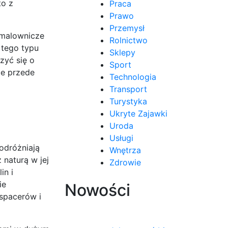
to z
Praca
Prawo
Przemysł
 malownicze
Rolnictwo
 tego typu
Sklepy
zyć się o
Sport
le przede
Technologia
Transport
Turystyka
Ukryte Zajawki
Uroda
Usługi
odróżniają
Wnętrza
 naturą w jej
Zdrowie
in i
ie
Nowości
spacerów i