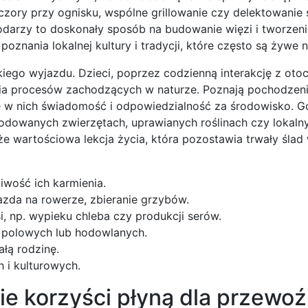
zory przy ognisku, wspólne grillowanie czy delektowanie 
arzy to doskonały sposób na budowanie więzi i tworzeni
znania lokalnej kultury i tradycji, które często są żywe n
ego wyjazdu. Dzieci, poprzez codzienną interakcję z otoc
nia procesów zachodzących w naturze. Poznają pochodzen
uje w nich świadomość i odpowiedzialność za środowisko. 
hodowanych zwierzętach, uprawianych roślinach czy lokaln
że wartościowa lekcja życia, która pozostawia trwały ślad
iwość ich karmienia.
azda na rowerze, zbieranie grzybów.
, np. wypieku chleba czy produkcji serów.
 polowych lub hodowlanych.
ałą rodzinę.
 i kulturowych.
kie korzyści płyną dla przewoź