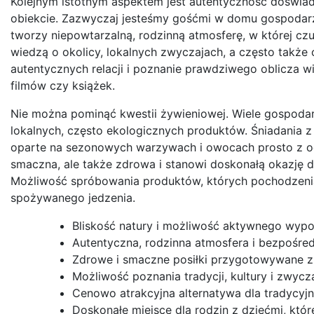
Kolejnym istotnym aspektem jest autentyczność doświa
obiekcie. Zazwyczaj jesteśmy gośćmi w domu gospodarzy,
tworzy niepowtarzalną, rodzinną atmosferę, w której czu
wiedzą o okolicy, lokalnych zwyczajach, a często także
autentycznych relacji i poznanie prawdziwego oblicza w
filmów czy książek.
Nie można pominąć kwestii żywieniowej. Wiele gospoda
lokalnych, często ekologicznych produktów. Śniadania 
oparte na sezonowych warzywach i owocach prosto z ogr
smaczna, ale także zdrowa i stanowi doskonałą okazję d
Możliwość spróbowania produktów, których pochodzenia 
spożywanego jedzenia.
Bliskość natury i możliwość aktywnego wyp
Autentyczna, rodzinna atmosfera i bezpośre
Zdrowe i smaczne posiłki przygotowywane z 
Możliwość poznania tradycji, kultury i zwycz
Cenowo atrakcyjna alternatywa dla tradycyjn
Doskonałe miejsce dla rodzin z dziećmi, któ