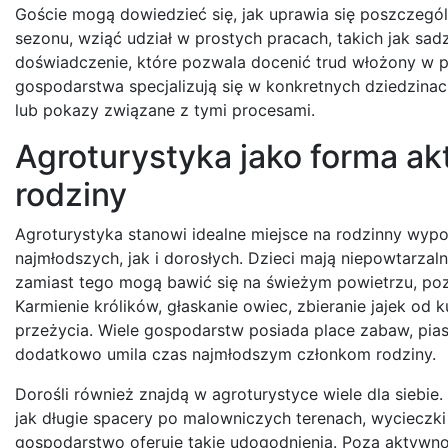
Goście mogą dowiedzieć się, jak uprawia się poszczególne
sezonu, wziąć udział w prostych pracach, takich jak sa
doświadczenie, które pozwala docenić trud włożony w p
gospodarstwa specjalizują się w konkretnych dziedzinach
lub pokazy związane z tymi procesami.
Agroturystyka jako forma a
rodziny
Agroturystyka stanowi idealne miejsce na rodzinny wyp
najmłodszych, jak i dorosłych. Dzieci mają niepowtarza
zamiast tego mogą bawić się na świeżym powietrzu, poz
Karmienie królików, głaskanie owiec, zbieranie jajek od
przeżycia. Wiele gospodarstw posiada place zabaw, piask
dodatkowo umila czas najmłodszym członkom rodziny.
Dorośli również znajdą w agroturystyce wiele dla siebi
jak długie spacery po malowniczych terenach, wycieczki
gospodarstwo oferuje takie udogodnienia. Poza aktywnoś