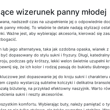
ające wizerunek panny młodej
ana, nadszedł czas na uzupełnienie jej o odpowiednie dod
k panny młodej. To właśnie te detale nadają stylizacji ost
ki. Ważne jest, aby wybierając akcesoria, kierować się zas
wzbogacić.
n lub jego alternatywa, taka jak ozdobna opaska, wianek 
yć dopasowany do stylu sukni i fryzury. Długi, katedraln
oju, podczas gdy krótszy, lekki welon świetnie uzupełni k
ewnij się, że ich kolor i rodzaj pasują do bukietu ślubnego
aj kluczowe jest dopasowanie jej do kroju sukni i charakteru 
 często wystarczą subtelne kolczyki i delikatna bransolet
azałą biżuterię, na przykład efektowny naszyjnik. Warto ró
dcienia sukni i reszty akcesoriów.
 wszystkim komfortu. Wybierając buty, należy pamiętać o t
tóre są nie tylko stylowe, ale także wygodne i stabilne. W