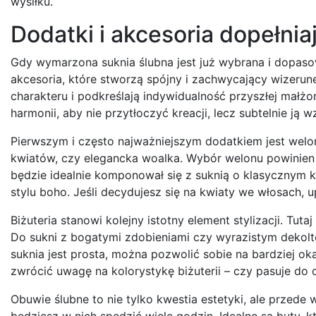
wysiłku.
Dodatki i akcesoria dopełni
Gdy wymarzona suknia ślubna jest już wybrana i dopasow
akcesoria, które stworzą spójny i zachwycający wizerune
charakteru i podkreślają indywidualność przyszłej małżon
harmonii, aby nie przytłoczyć kreacji, lecz subtelnie ją 
Pierwszym i często najważniejszym dodatkiem jest welo
kwiatów, czy elegancka woalka. Wybór welonu powinien b
będzie idealnie komponował się z suknią o klasycznym kr
stylu boho. Jeśli decydujesz się na kwiaty we włosach, up
Biżuteria stanowi kolejny istotny element stylizacji. Tut
Do sukni z bogatymi zdobieniami czy wyrazistym dekoltem
suknia jest prosta, można pozwolić sobie na bardziej ok
zwrócić uwagę na kolorystykę biżuterii – czy pasuje do o
Obuwie ślubne to nie tylko kwestia estetyki, ale przede
będziesz w nich spędzić wiele godzin. Idealne są buty, k