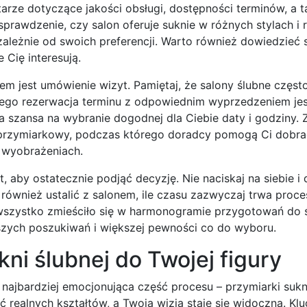
arze dotyczące jakości obsługi, dostępności terminów, a 
prawdzenie, czy salon oferuje suknie w różnych stylach i 
zależnie od swoich preferencji. Warto również dowiedzieć s
 Cię interesują.
em jest umówienie wizyt. Pamiętaj, że salony ślubne częst
atego rezerwacja terminu z odpowiednim wyprzedzeniem jes
a szansa na wybranie dogodnej dla Ciebie daty i godziny.
i przymiarkowy, podczas którego doradcy pomogą Ci dobra
 wyobrażeniach.
, aby ostatecznie podjąć decyzję. Nie naciskaj na siebie i 
również ustalić z salonem, ile czasu zazwyczaj trwa proce
wszystko zmieściło się w harmonogramie przygotowań do 
szych poszukiwań i większej pewności co do wyboru.
ni ślubnej do Twojej figury
ę najbardziej emocjonująca część procesu – przymiarki sukn
realnych kształtów, a Twoja wizja staje się widoczna. Kl