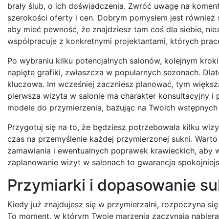
brały ślub, o ich doświadczenia. Zwróć uwagę na koment
szerokości oferty i cen. Dobrym pomysłem jest również s
aby mieć pewność, że znajdziesz tam coś dla siebie, nie
współpracuje z konkretnymi projektantami, których prace
Po wybraniu kilku potencjalnych salonów, kolejnym kroki
napięte grafiki, zwłaszcza w popularnych sezonach. Dl
kluczowa. Im wcześniej zaczniesz planować, tym większ
pierwsza wizyta w salonie ma charakter konsultacyjny 
modele do przymierzenia, bazując na Twoich wstępnych
Przygotuj się na to, że będziesz potrzebowała kilku wizyt
czas na przemyślenie każdej przymierzonej sukni. Warto 
zamawiania i ewentualnych poprawek krawieckich, aby 
zaplanowanie wizyt w salonach to gwarancja spokojniej
Przymiarki i dopasowanie suk
Kiedy już znajdujesz się w przymierzalni, rozpoczyna si
To moment, w którym Twoje marzenia zaczynają nabierać 