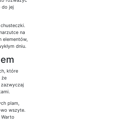
do jej
chusteczki.
 narzutce na
h elementów,
wykłym dniu.
niem
ch, które
 że
o zazwyczaj
kami.
ych plam,
łowo wszyte.
. Warto