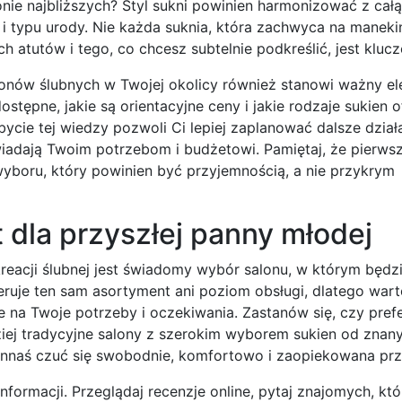
nie najbliższych? Styl sukni powinien harmonizować z cał
 i typu urody. Nie każda suknia, która zachwyca na maneki
 atutów i tego, co chcesz subtelnie podkreślić, jest kluc
alonów ślubnych w Twojej okolicy również stanowi ważny e
stępne, jakie są orientacyjne ceny i jakie rodzaje sukien o
bycie tej wiedzy pozwoli Ci lepiej zaplanować dalsze działa
wiadają Twoim potrzebom i budżetowi. Pamiętaj, że pierwsz
boru, który powinien być przyjemnością, a nie przykrym
 dla przyszłej panny młodej
acji ślubnej jest świadomy wybór salonu, w którym będz
eruje ten sam asortyment ani poziom obsługi, dlatego war
e na Twoje potrzeby i oczekiwania. Zastanów się, czy prefe
ziej tradycyjne salony z szerokim wyborem sukien od znan
innaś czuć się swobodnie, komfortowo i zaopiekowana prz
formacji. Przeglądaj recenzje online, pytaj znajomych, kt