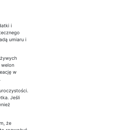
atki i
atecznego
adą umiaru i
z żywych
y welon
reację w
.
uroczystości.
ka. Jeśli
wnież
ym, że
arto rozważyć