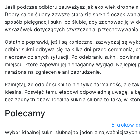
Jeśli podczas odbioru zauważysz jakiekolwiek drobne ni
Dobry salon ślubny zawsze stara się spełnić oczekiwani
sposób pielęgnacji sukni po ślubie, aby zachować ją w do
wskazówek dotyczących czyszczenia, przechowywania i
Ostatnie poprawki, jeśli są konieczne, zazwyczaj są w
odbiór sukni odbywa się na kilka dni przed ceremonią,
nieprzewidzianych sytuacji. Po odebraniu sukni, powin
miejscu, które zapewni jej nienaganny wygląd. Najlepiej
narażona na zgniecenie ani zabrudzenie.
Pamiętaj, że odbiór sukni to nie tylko formalność, ale t
idealna. Poświęć temu etapowi odpowiednią uwagę, a 
bez żadnych obaw. Idealna suknia ślubna to taka, w któr
Polecamy
5 kroków do
Wybór idealnej sukni ślubnej to jeden z najważniejszy