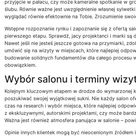
przyjęcie w pałacu, czy może kameralne spotkanie w gro
ślubu. Równie ważne jest uwzględnienie własnej sylwetki
wyglądać równie efektownie na Tobie. Zrozumienie swoich
Wstępne rozpoznanie rynku i zapoznanie się z ofertą s
pierwszego etapu. Sprawdź, jacy projektanci i marki są do
Nawet jeśli nie jesteś jeszcze gotowa na przymiarki, zdo
umówić się na wizyty w miejscach, które najlepiej odpo
budowanie solidnych fundamentów dla całego procesu wy
obowiązkiem.
Wybór salonu i terminy wizyt
Kolejnym kluczowym etapem w drodze do wymarzonej kre
poszukiwać swojej wyjątkowej sukni. Nie każdy salon of
czas na research i wybór miejsca, które najlepiej odpowi
z ekskluzywnymi, autorskimi projektami, czy może bard
Ważna jest również atmosfera panująca w salonie – pow
Opinie innych klientek mogą być nieocenionym źródłem in