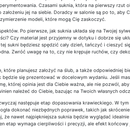
perymentowania. Czasami suknia, która na pierwszy rzut o
 założeniu jej na siebie. Doradcy w salonie są po to, aby 
przymierzenie modeli, które mogą Cię zaskoczyć.
ektów. Po pierwsze, jak suknia układa się na Twojej sylw
ści? Czy materiał jest przyjemny w dotyku i dobrze się uk
 tej sukni będziesz spędzić cały dzień, tańczyć i cieszyć si
na. Zwróć uwagę na to, czy nie krępuje ruchów, czy dekol
 które planujesz założyć na ślub, a także odpowiedniej bi
, jak będzie się prezentować w docelowym wydaniu. Jeśli ma
, której opinia jest dla Ciebie ważna, ale nie pozwól, aby
nien należeć do Ciebie, bazując na Twoich własnych odcz
zazwyczaj następuje etap dopasowania krawieckiego. W tym
ogła dokonać niezbędnych poprawek, takich jak skrócenie 
j, że nawet najpiękniejsza suknia będzie wyglądać idealnie
n etap wymaga cierpliwości i precyzji, ale efekt końcowy 