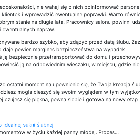
edoskonałości, nie wahaj się o nich poinformować personel
a klientek i wprowadzić ewentualne poprawki. Warto równi
brym stanie na długie lata. Pracownicy salonu powinni udzi
 ewentualnych napraw.
ykonywane bardzo szybko, aby zdążyć przed datą ślubu. Za
 co daje pewien margines bezpieczeństwa na wypadek
naś ją bezpiecznie przetransportować do domu i przechow
 powiesić ją na odpowiednim wieszaku, w miejscu, gdzie nie
akże ostatni moment na upewnienie się, że Twoja kreacja ślu
będziesz mogła cieszyć się swoim wyglądem w tym wyjątk
ej czujesz się piękna, pewna siebie i gotowa na nowy etap 
 idealnej sukni ślubnej
ch momentów w życiu każdej panny młodej. Proces…