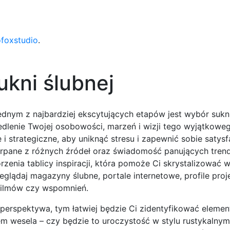
ofoxstudio
.
ukni ślubnej
ednym z najbardziej ekscytujących etapów jest wybór sukni
edlenie Twojej osobowości, marzeń i wizji tego wyjątkoweg
 strategiczne, aby uniknąć stresu i zapewnić sobie satysf
erpane z różnych źródeł oraz świadomość panujących tren
enia tablicy inspiracji, która pomoże Ci skrystalizować 
rzeglądaj magazyny ślubne, portale internetowe, profile pro
 filmów czy wspomnień.
 perspektywa, tym łatwiej będzie Ci zidentyfikować elemen
em wesela – czy będzie to uroczystość w stylu rustykalnym