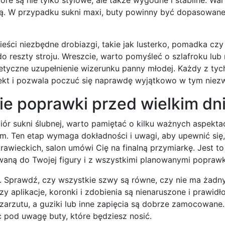
ą. W przypadku sukni maxi, buty powinny być dopasowane 
ci niezbędne drobiazgi, takie jak lusterko, pomadka czy 
 reszty stroju. Wreszcie, warto pomyśleć o szlafroku lub
etyczne uzupełnienie wizerunku panny młodej. Każdy z tyc
ekt i pozwala poczuć się naprawdę wyjątkowo w tym niez
tnie poprawki przed wielkim d
iór sukni ślubnej, warto pamiętać o kilku ważnych aspekta
m. Ten etap wymaga dokładności i uwagi, aby upewnić się,
rawieckich, salon umówi Cię na finalną przymiarkę. Jest t
owaną do Twojej figury i z wszystkimi planowanymi popraw
e. Sprawdź, czy wszystkie szwy są równe, czy nie ma żadn
y aplikacje, koronki i zdobienia są nienaruszone i prawid
 zarzutu, a guziki lub inne zapięcia są dobrze zamocowane
ąc pod uwagę buty, które będziesz nosić.