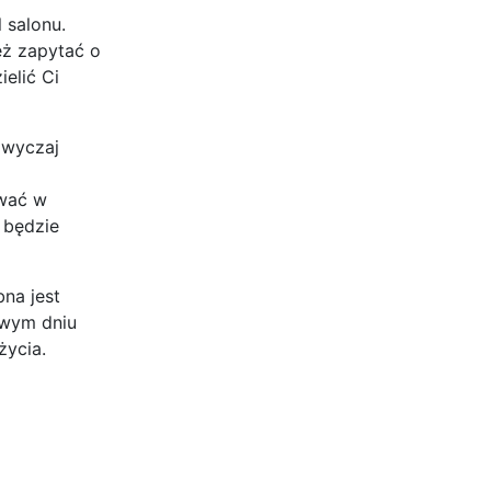
 salonu.
eż zapytać o
elić Ci
zwyczaj
ywać w
 będzie
bna jest
owym dniu
życia.