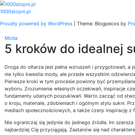
Skip
to
1000stopni.pl
content
Proudly powered by WordPress
|
Theme: Blogpecos by
Pr
Moda
5 kroków do idealnej s
Droga do ołtarza jest pełna wzruszeń i przygotowań, a j
nie tylko kwestia mody, ale przede wszystkim odzwierci
Pierwsze kroki w tym procesie powinny być przemyślane i
wyboru. Zrozumienie własnych oczekiwań, inspiracje cz
fundamenty udanych poszukiwań. Warto zacząć od stworz
o kroju, materiale, zdobieniach i ogólnym stylu sukni. P
mediach społecznościowych, a także czerp inspirację z
Nie ograniczaj się jedynie do jednego źródła. Im szersza
najbardziej Cię przyciągają. Zastanów się nad charakter