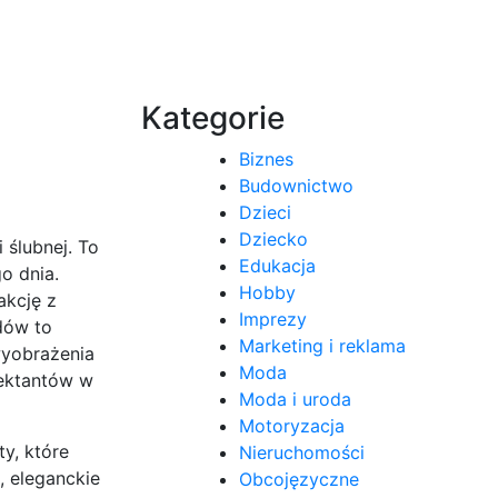
Kategorie
Biznes
Budownictwo
Dzieci
Dziecko
 ślubnej. To
Edukacja
o dnia.
Hobby
akcję z
Imprezy
dów to
Marketing i reklama
wyobrażenia
Moda
jektantów w
Moda i uroda
Motoryzacja
ty, które
Nieruchomości
, eleganckie
Obcojęzyczne