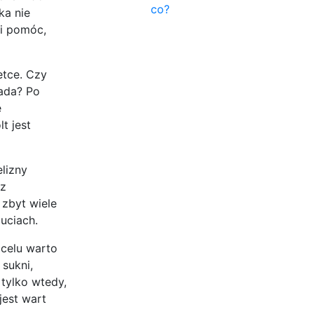
co?
ka nie
Ci pomóc,
etce. Czy
łada? Po
ę
t jest
elizny
sz
 zbyt wiele
uciach.
 celu warto
sukni,
 tylko wtedy,
jest wart