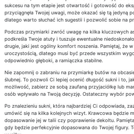
sukcesu na tym etapie jest otwartość i gotowość do eks
przyciągnęła Twojej uwagi, może okazać się tą jedyną po
dlatego warto słuchać ich sugestii i pozwolić sobie na 
Podczas przymiarki zwróć uwagę na kilka kluczowych asp
podkreśla Twoje atuty i tuszuje ewentualne niedoskonało
drugie, jaki jest ogólny komfort noszenia. Pamiętaj, że w
uroczystością, dlatego musi być przede wszystkim wygod
odpowiednio głęboki, a ramiączka stabilne.
Nie zapomnij o zabraniu na przymiarkę butów na obcasie,
ślubnej. To pozwoli Ci lepiej ocenić długość sukni i to
możliwość, zabierz ze sobą zaufaną przyjaciółkę lub mamę
osób wpływało na Twoją decyzję. Ostateczny wybór powi
Po znalezieniu sukni, która najbardziej Ci odpowiada, 
umówić się na kilka kolejnych wizyt. Krawcowa będzie m
dopasowanie jej w talii czy poprawienie dekoltu. Pamięta
gdy będzie perfekcyjnie dopasowana do Twojej figury. Te