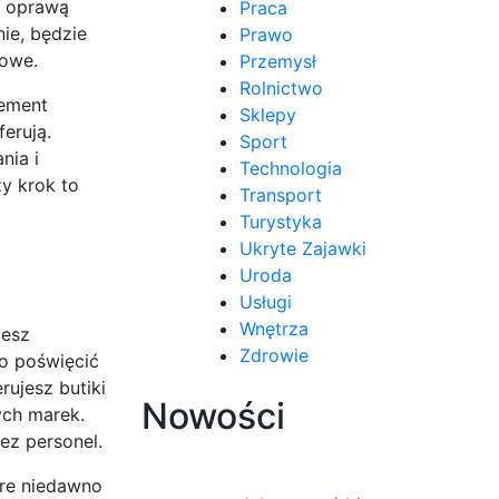
ą oprawą
Praca
nie, będzie
Prawo
zowe.
Przemysł
Rolnictwo
lement
Sklepy
ferują.
Sport
nia i
Technologia
y krok to
Transport
Turystyka
Ukryte Zajawki
Uroda
Usługi
Wnętrza
iesz
Zdrowie
to poświęcić
rujesz butiki
Nowości
ych marek.
ez personel.
óre niedawno