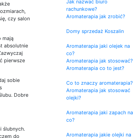
Jak nazwać biuro
także
rachunkowe?
rozmiarach,
Aromaterapia jak zrobić?
ię, czy salon
Domy sprzedaż Koszalin
o mają
t absolutnie
Aromaterapia jaki olejek na
 Zazwyczaj
co?
ć pierwsze
Aromaterapia jak stosować?
Aromaterapia co to jest?
daj sobie
Co to znaczy aromaterapia?
s
Aromaterapia jak stosować
ślubu. Dobre
olejki?
Aromaterapia jaki zapach na
co?
i ślubnych.
Aromaterapia jakie olejki na
uczem do