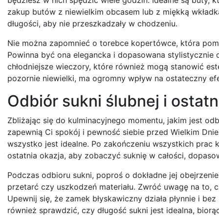
zakup butów z niewielkim obcasem lub z miękką wkładk
długości, aby nie przeszkadzały w chodzeniu.
Nie można zapomnieć o torebce kopertówce, która pomieś
Powinna być ona elegancka i dopasowana stylistycznie do
chłodniejsze wieczory, które również mogą stanowić est
pozornie niewielki, ma ogromny wpływ na ostateczny ef
Odbiór sukni ślubnej i osta
Zbliżając się do kulminacyjnego momentu, jakim jest odb
zapewnią Ci spokój i pewność siebie przed Wielkim Dnie
wszystko jest idealne. Po zakończeniu wszystkich prac k
ostatnia okazja, aby zobaczyć suknię w całości, dopas
Podczas odbioru sukni, poproś o dokładne jej obejrzeni
przetarć czy uszkodzeń materiału. Zwróć uwagę na to, cz
Upewnij się, że zamek błyskawiczny działa płynnie i bez
również sprawdzić, czy długość sukni jest idealna, bior