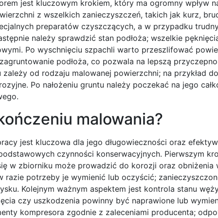
orem jest kluczowym krokiem, który ma ogromny wpływ 
ierzchni z wszelkich zanieczyszczeń, takich jak kurz, bru
pecjalnych preparatów czyszczących, a w przypadku trudn
Następnie należy sprawdzić stan podłoża; wszelkie pęknięci
ymi. Po wyschnięciu szpachli warto przeszlifować powie
t zagruntowanie podłoża, co pozwala na lepszą przyczepno
u zależy od rodzaju malowanej powierzchni; na przykład d
orozyjne. Po nałożeniu gruntu należy poczekać na jego całk
wego.
akończeniu malowania?
acy jest kluczowa dla jego długowieczności oraz efektyw
a podstawowych czynności konserwacyjnych. Pierwszym kro
ię w zbiorniku może prowadzić do korozji oraz obniżenia
 w razie potrzeby je wymienić lub oczyścić; zanieczyszczon
rysku. Kolejnym ważnym aspektem jest kontrola stanu węż
ięcia czy uszkodzenia powinny być naprawione lub wymien
enty kompresora zgodnie z zaleceniami producenta; odpo