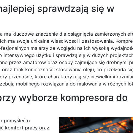
ajlepiej sprawdzają się w
 ma kluczowe znaczenie dla osiągnięcia zamierzonych ef
ich ma swoje unikalne właściwości i zastosowania. Kompre
rofesjonalnych malarzy ze względu na ich wysoką wydajnoś
o intensywnego użytku i sprawdzą się w dużych projektach
rane przez amatorów oraz osoby zajmujące się drobnymi 
a oraz brak konieczności stosowania oleju, co przekłada si
ry przenośne, które charakteryzują się niewielkimi rozmia
trzebują mobilnego rozwiązania do malowania w różnych lok
 przy wyborze kompresora do
to pomyśleć o
ć komfort pracy oraz