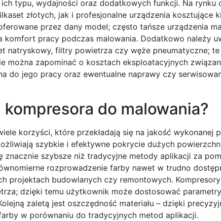
ich typu, wydajności oraz dodatkowych funkcji. Na rynku 
aset złotych, jak i profesjonalne urządzenia kosztujące ki
oferowane przez dany model; często tańsze urządzenia ma
na komfort pracy podczas malowania. Dodatkowo należy u
et natryskowy, filtry powietrza czy węże pneumatyczne; te
Nie można zapominać o kosztach eksploatacyjnych związan
a do jego pracy oraz ewentualne naprawy czy serwisowani
 z kompresora do malowania?
iele korzyści, które przekładają się na jakość wykonanej 
liwiają szybkie i efektywne pokrycie dużych powierzchni
ię znacznie szybsze niż tradycyjne metody aplikacji za p
równomierne rozprowadzenie farby nawet w trudno dostęp
ch projektach budowlanych czy remontowych. Kompresory 
wietrza; dzięki temu użytkownik może dostosować parametr
Kolejną zaletą jest oszczędność materiału – dzięki precyzy
farby w porównaniu do tradycyjnych metod aplikacji.