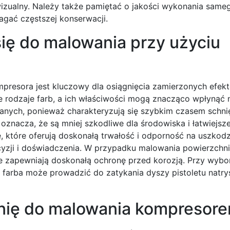
wizualny. Należy także pamiętać o jakości wykonania same
agać częstszej konserwacji.
 się do malowania przy użyciu
presora jest kluczowy dla osiągnięcia zamierzonych efek
ne rodzaje farb, a ich właściwości mogą znacząco wpłynąć 
eranych, ponieważ charakteryzują się szybkim czasem schni
 oznacza, że są mniej szkodliwe dla środowiska i łatwiejsz
 które oferują doskonałą trwałość i odporność na uszkod
cyzji i doświadczenia. W przypadku malowania powierzchn
 zapewniają doskonałą ochronę przed korozją. Przy wybo
a farba może prowadzić do zatykania dyszy pistoletu natr
nię do malowania kompresor