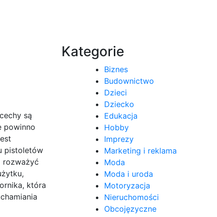
Kategorie
Biznes
Budownictwo
Dzieci
Dziecko
 cechy są
Edukacja
re powinno
Hobby
est
Imprezy
 pistoletów
Marketing i reklama
o rozważyć
Moda
użytku,
Moda i uroda
rnika, która
Motoryzacja
uchamiania
Nieruchomości
Obcojęzyczne