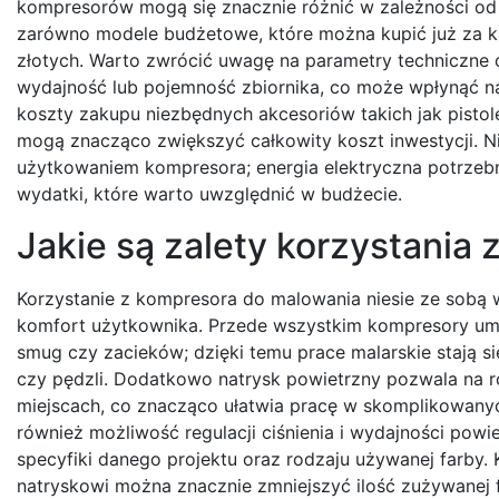
kompresorów mogą się znacznie różnić w zależności od 
zarówno modele budżetowe, które można kupić już za kilk
złotych. Warto zwrócić uwagę na parametry techniczne 
wydajność lub pojemność zbiornika, co może wpłynąć 
koszty zakupu niezbędnych akcesoriów takich jak pistol
mogą znacząco zwiększyć całkowity koszt inwestycji. 
użytkowaniem kompresora; energia elektryczna potrzebn
wydatki, które warto uwzględnić w budżecie.
Jakie są zalety korzystania
Korzystanie z kompresora do malowania niesie ze sobą w
komfort użytkownika. Przede wszystkim kompresory umoż
smug czy zacieków; dzięki temu prace malarskie stają s
czy pędzli. Dodatkowo natrysk powietrzny pozwala na 
miejscach, co znacząco ułatwia pracę w skomplikowany
również możliwość regulacji ciśnienia i wydajności po
specyfiki danego projektu oraz rodzaju używanej farby. 
natryskowi można znacznie zmniejszyć ilość zużywanej 