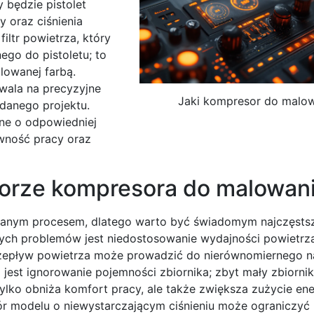
 będzie pistolet
 oraz ciśnienia
ltr powietrza, który
ego do pistoletu; to
lowanej farbą.
zwala na precyzyjne
Jaki kompresor do malo
danego projektu.
ne o odpowiedniej
ywność pracy oraz
borze kompresora do malowan
anym procesem, dlatego warto być świadomym najczęsts
ych problemów jest niedostosowanie wydajności powietrz
rzepływ powietrza może prowadzić do nierównomiernego n
 jest ignorowanie pojemności zbiornika; zbyt mały zbiorni
lko obniża komfort pracy, ale także zwiększa zużycie ene
bór modelu o niewystarczającym ciśnieniu może ograniczyć