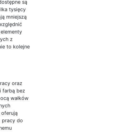
dostępne są
lka tysięcy
ją mniejszą
względnić
 elementy
ych z
e to kolejne
pracy oraz
 farbą bez
omocą wałków
nych
oferują
y pracy do
jnemu