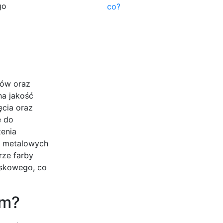
go
co?
tów oraz
na jakość
ęcia oraz
e do
zenia
i metalowych
rze farby
yskowego, co
em?