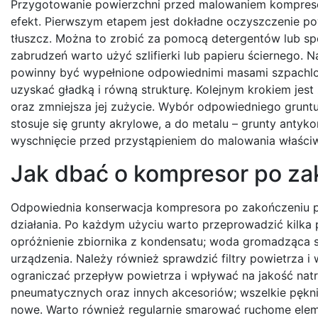
Przygotowanie powierzchni przed malowaniem kompres
efekt. Pierwszym etapem jest dokładne oczyszczenie pow
tłuszcz. Można to zrobić za pomocą detergentów lub s
zabrudzeń warto użyć szlifierki lub papieru ściernego. 
powinny być wypełnione odpowiednimi masami szpachlow
uzyskać gładką i równą strukturę. Kolejnym krokiem jes
oraz zmniejsza jej zużycie. Wybór odpowiedniego grunt
stosuje się grunty akrylowe, a do metalu – grunty antyk
wyschnięcie przed przystąpieniem do malowania właści
Jak dbać o kompresor po z
Odpowiednia konserwacja kompresora po zakończeniu pr
działania. Po każdym użyciu warto przeprowadzić kilk
opróżnienie zbiornika z kondensatu; woda gromadząca s
urządzenia. Należy również sprawdzić filtry powietrza i
ograniczać przepływ powietrza i wpływać na jakość nat
pneumatycznych oraz innych akcesoriów; wszelkie pękn
nowe. Warto również regularnie smarować ruchome elem