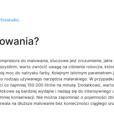
ofoxstudio
.
lowania?
presora do malowania, kluczowe jest zrozumienie, jakie
 wszystkim, warto zwrócić uwagę na ciśnienie robocze, któ
ią moc do natrysku farby. Kolejnym istotnym parametrem j
o rodzaju używanego narzędzia malarskiego. W przypadku
i co najmniej 150-200 litrów na minutę. Dodatkowo, wart
okowe są bardziej wydajne i nadają się do intensywnego 
niej konserwacji. Nie można zapominać o pojemności zbio
zwala na dłuższe malowanie bez konieczności ciągłego ur