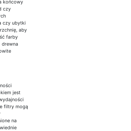
na końcowy
d czy
ych
a czy ubytki
rzchnię, aby
ść farby
o drewna
owite
ności
kiem jest
 wydajności
e filtry mogą
y
ione na
wiednie