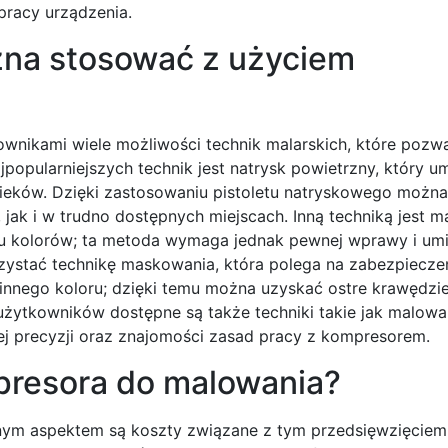
pracy urządzenia.
ożna stosować z użyciem
wnikami wiele możliwości technik malarskich, które pozwa
popularniejszych technik jest natrysk powietrzny, który u
cieków. Dzięki zastosowaniu pistoletu natryskowego możn
ak i w trudno dostępnych miejscach. Inną techniką jest m
u kolorów; ta metoda wymaga jednak pewnej wprawy i umi
zystać technikę maskowania, która polega na zabezpiecze
nego koloru; dzięki temu można uzyskać ostre krawędzie 
żytkowników dostępne są także techniki takie jak malowan
j precyzji oraz znajomości zasad pracy z kompresorem.
presora do malowania?
nym aspektem są koszty związane z tym przedsięwzięciem