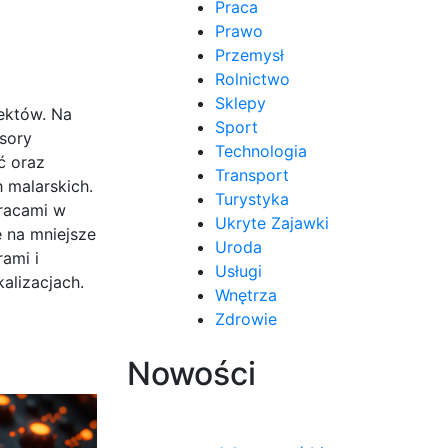
Praca
Prawo
Przemysł
Rolnictwo
Sklepy
ektów. Na
Sport
sory
Technologia
ć oraz
Transport
 malarskich.
Turystyka
pracami w
Ukryte Zajawki
ę na mniejsze
Uroda
rami i
Usługi
alizacjach.
Wnętrza
Zdrowie
Nowości