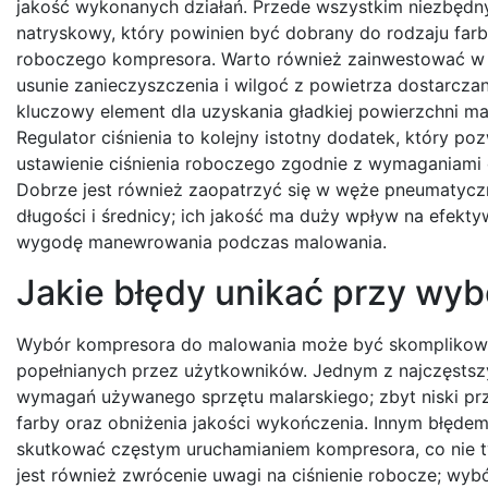
jakość wykonanych działań. Przede wszystkim niezbędny
natryskowy, który powinien być dobrany do rodzaju farby
roboczego kompresora. Warto również zainwestować w fi
usunie zanieczyszczenia i wilgoć z powietrza dostarczan
kluczowy element dla uzyskania gładkiej powierzchni ma
Regulator ciśnienia to kolejny istotny dodatek, który po
ustawienie ciśnienia roboczego zgodnie z wymaganiami 
Dobrze jest również zaopatrzyć się w węże pneumatycz
długości i średnicy; ich jakość ma duży wpływ na efekt
wygodę manewrowania podczas malowania.
Jakie błędy unikać przy wy
Wybór kompresora do malowania może być skomplikow
popełnianych przez użytkowników. Jednym z najczęstsz
wymagań używanego sprzętu malarskiego; zbyt niski p
farby oraz obniżenia jakości wykończenia. Innym błędem
skutkować częstym uruchamianiem kompresora, co nie ty
jest również zwrócenie uwagi na ciśnienie robocze; wy