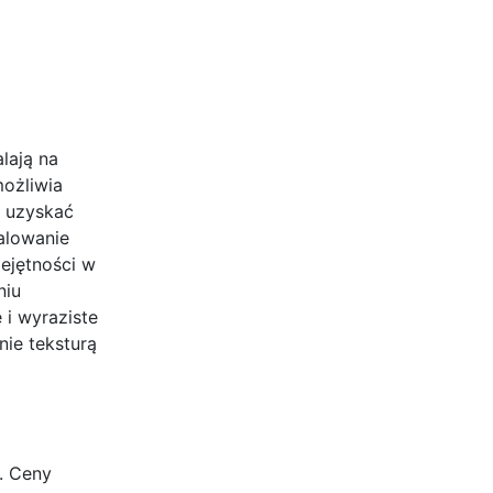
lają na
możliwia
a uzyskać
alowanie
ejętności w
niu
i wyraziste
ie teksturą
. Ceny