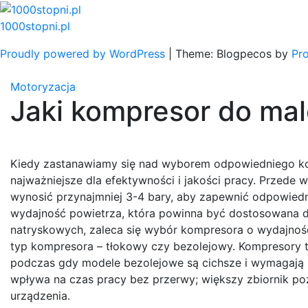
Skip
to
1000stopni.pl
content
Proudly powered by WordPress
|
Theme: Blogpecos by
Pr
Motoryzacja
Jaki kompresor do ma
Kiedy zastanawiamy się nad wyborem odpowiedniego kom
najważniejsze dla efektywności i jakości pracy. Przede
wynosić przynajmniej 3-4 bary, aby zapewnić odpowiedn
wydajność powietrza, która powinna być dostosowana d
natryskowych, zaleca się wybór kompresora o wydajnośc
typ kompresora – tłokowy czy bezolejowy. Kompresory tł
podczas gdy modele bezolejowe są cichsze i wymagają m
wpływa na czas pracy bez przerwy; większy zbiornik po
urządzenia.