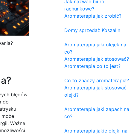
Jak nazwać biuro
rachunkowe?
Aromaterapia jak zrobić?
Domy sprzedaż Koszalin
wania?
Aromaterapia jaki olejek na
co?
Aromaterapia jak stosować?
Aromaterapia co to jest?
ia?
Co to znaczy aromaterapia?
Aromaterapia jak stosować
zych błędów
olejki?
a do
atrysku
Aromaterapia jaki zapach na
k może
co?
rgii. Ważne
 możliwości
Aromaterapia jakie olejki na